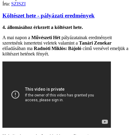
Írta:
SZISZI
Költészet hete - pályázati eredmények
4. állomásához érkezett a költészet hete.
A mai napon a
Művészeti Hét
pályázatainak eredményeit
szeretnénk ismertetni veletek valamint a
Tanári Zenekar
előadásában ma
Radnóti Miklós: Bájoló
című versével emeljük a
költészet hetének fényét.