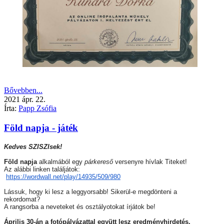
Bővebben...
2021
ápr.
22.
Írta:
Papp Zsófia
Föld napja - játék
Kedves SZISZIsek!
Föld napja
alkalmából egy
párkereső
versenyre hívlak Titeket!
Az alábbi linken találjátok:
https://wordwall.net/play/
14935/509/980
Lássuk, hogy ki lesz a leggyorsabb! Sikerül-e megdönteni a
rekordomat?
A rangsorba a neveteket és osztályotokat írjátok be!
Április 30-án a fotópályázattal együtt lesz eredményhirdetés.