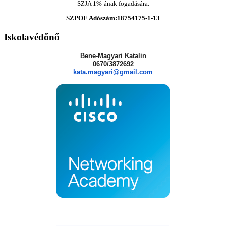
SZJA 1%-ának fogadására.
SZPOE Adószám:18754175-1-13
Iskolavédőnő
Bene-Magyari Katalin
0670/3872692
kata.magyari@gmail.com