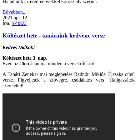
Haladjunk az eredményekkel korosztály szerint:
Bővebben...
2021
ápr.
12.
Írta:
SZISZI
Költészet hete - tanáraink kedvenc verse
Kedves Diákok!
Költészet hete 3. nap.
Ezen az állomáson ma minden a versekről szól.
A Tanári Zenekar mai meglepetése Radnóti Miklós: Éjszaka című
verse. Figyeljetek a szövegre, csodálatos vers! Hallgassátok
szeretettel!