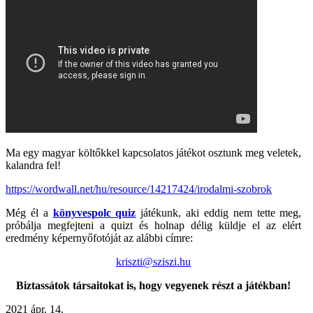
Ma egy magyar költőkkel kapcsolatos játékot osztunk meg veletek,
kalandra fel!
https://wordwall.net/hu/resource/14217424/irodalmi-szobrok
Még él a
könyvespolc quiz
játékunk, aki eddig nem tette meg,
próbálja megfejteni a quizt és holnap délig küldje el az elért
eredmény képernyőfotóját az alábbi címre:
kriszti@sziszi.hu
Biztassátok társaitokat is, hogy vegyenek részt a játékban!
2021
ápr.
14.