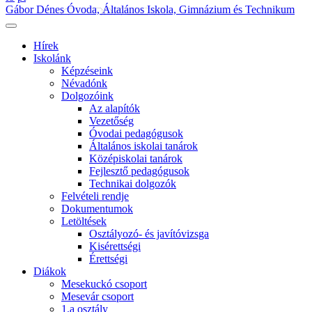
Gábor Dénes Óvoda, Általános Iskola, Gimnázium és Technikum
Hírek
Iskolánk
Képzéseink
Névadónk
Dolgozóink
Az alapítók
Vezetőség
Óvodai pedagógusok
Általános iskolai tanárok
Középiskolai tanárok
Fejlesztő pedagógusok
Technikai dolgozók
Felvételi rendje
Dokumentumok
Letöltések
Osztályozó- és javítóvizsga
Kisérettségi
Érettségi
Diákok
Mesekuckó csoport
Mesevár csoport
1.a osztály