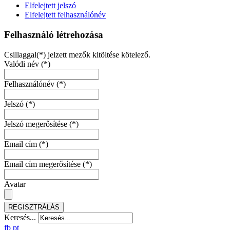
Elfelejtett jelszó
Elfelejtett felhasználónév
Felhasználó létrehozása
Csillaggal(*) jelzett mezők kitöltése kötelező.
Valódi név
(*)
Felhasználónév
(*)
Jelszó
(*)
Jelszó megerősítése
(*)
Email cím
(*)
Email cím megerősítése
(*)
Avatar
REGISZTRÁLÁS
Keresés...
fb
pt