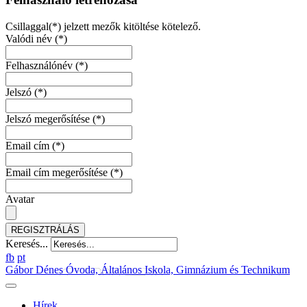
Csillaggal(*) jelzett mezők kitöltése kötelező.
Valódi név
(*)
Felhasználónév
(*)
Jelszó
(*)
Jelszó megerősítése
(*)
Email cím
(*)
Email cím megerősítése
(*)
Avatar
REGISZTRÁLÁS
Keresés...
fb
pt
Gábor Dénes Óvoda, Általános Iskola, Gimnázium és Technikum
Hírek