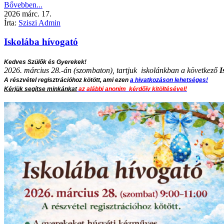
Bővebben...
2026
márc.
17.
Írta:
Sziszi Admin
Iskolába hívogató
Kedves Szülők és Gyerekek!
2026. március 28.-án (szombaton), tartjuk iskolánkban a következő
I
A részvétel regisztrációhoz kötött, ami ezen
a hivatkozáson lehetséges!
Kérjük segítse minkánkat
az alábbi anonim kérdőív kitöltésével!