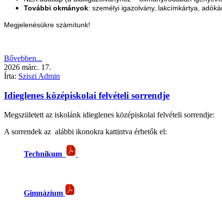
További okmányok
: személyi igazolvány, lakcímkártya, adókár
Megjelenésükre számítunk!
Bővebben...
2026
márc.
17.
Írta:
Sziszi Admin
Idieglenes középiskolai felvételi sorrendje
Megszületett az iskolánk idieglenes középiskolai felvételi sorrendje:
A sorrendek az alábbi ikonokra kattintva érhetők el:
Technikum
Gimnázium