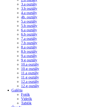
3.a osztály
3.b osztály
4.a osztály
4b. osztály
5.a osztály
5.b osztály
6.a osztály
6.b osztály
7.a osztály
7.b osztály
8.a osztály
8.b osztály
9.a osztály
9.g osztály
10.a osztály
10.g osztály
11.a osztály
11.g osztály
12.a osztály
12.g osztály
Galéria
Fotók
Videók
Tablók