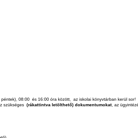
k péntek), 08:00 és 16:00 óra között, az iskolai könyvtárban kerül sor!
oz szükséges
(rákattintva letölthető) dokumentumokat
, az ügyinté
ető)