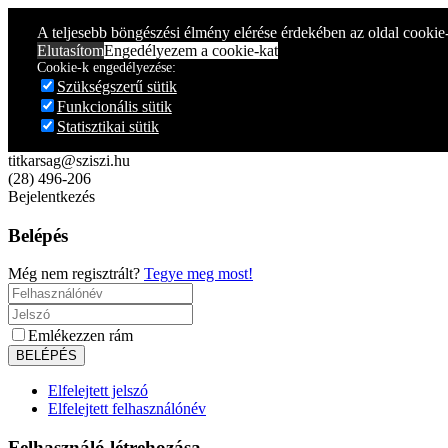
Year
Month
Year
Month
A teljesebb böngészési élmény elérése érdekében az oldal cookie
Elutasítom
Engedélyezem a cookie-kat
Cookie-k engedélyezése:
Szükségszerű sütik
Funkcionális sütik
Statisztikai sütik
titkarsag@sziszi.hu
(28) 496-206
Bejelentkezés
Belépés
Még nem regisztrált?
Tegye meg most!
Emlékezzen rám
Elfelejtett jelszó
Elfelejtett felhasználónév
Felhasználó létrehozása