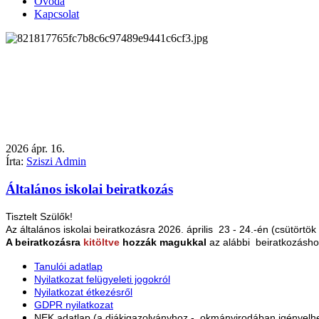
Óvoda
Kapcsolat
2026
ápr.
16.
Írta:
Sziszi Admin
Általános iskolai beiratkozás
Tisztelt Szülők!
Az általános iskolai beiratkozásra 2026. április 23 - 24.-én (csütörtö
A beiratkozásra
kitöltve
hozzák magukkal
az alábbi beiratkozásh
Tanulói adatlap
Nyilatkozat felügyeleti jogokról
Nyilatkozat étkezésről
GDPR nyilatkozat
NEK adatlap (a diákigazolványhoz - okmányirodában igényelh