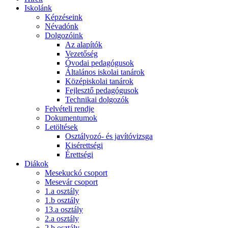
Iskolánk
Képzéseink
Névadónk
Dolgozóink
Az alapítók
Vezetőség
Óvodai pedagógusok
Általános iskolai tanárok
Középiskolai tanárok
Fejlesztő pedagógusok
Technikai dolgozók
Felvételi rendje
Dokumentumok
Letöltések
Osztályozó- és javítóvizsga
Kisérettségi
Érettségi
Diákok
Mesekuckó csoport
Mesevár csoport
1.a osztály
1.b osztály
13.a osztály
2.a osztály
2.b osztály