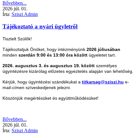
Bővebben...
2026
júl.
01.
Írta:
Sziszi Admin
Tájékoztató a nyári ügyletről
Tisztelt Szülők!
Tájékoztatjuk Önöket, hogy intézményünk
2026 júliusában
minden
szerdán 9:00 és 13:00 óra között
ügyeletet tart.
2026. augusztus 3. és augusztus 19. között
személyes
ügyintézésre kizárólag előzetes egyeztetés alapján van lehetőség.
Kérjük, hogy ügyintézési szándékukat a
titkarsag@sziszi.hu
e-
mail-címen szíveskedjenek jelezni.
Köszönjük megértésüket és együttműködésüket!
Bővebben...
2026
júl.
01.
Írta:
Sziszi Admin