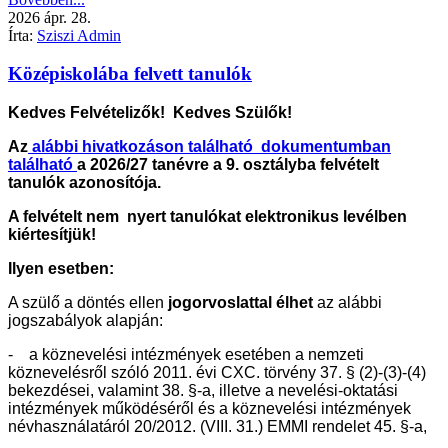
2026
ápr.
28.
Írta:
Sziszi Admin
Középiskolába felvett tanulók
Kedves Felvételizők! Kedves Szülők!
Az
alábbi hivatkozáson található dokumentumban
található
a 2026/27 tanévre a 9. osztályba felvételt
tanulók azonosítója.
A felvételt nem nyert tanulókat elektronikus levélben
kiértesítjük!
Ilyen esetben:
A szülő a döntés ellen
jogorvoslattal élhet
az alábbi
jogszabályok alapján:
- a köznevelési intézmények esetében a nemzeti
köznevelésről szóló 2011. évi CXC. törvény 37. § (2)-(3)-(4)
bekezdései, valamint 38. §-a, illetve a nevelési-oktatási
intézmények működéséről és a köznevelési intézmények
névhasználatáról 20/2012. (VIII. 31.) EMMI rendelet 45. §-a,