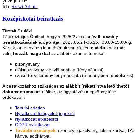
2026
jún.
05.
Írta:
Sziszi Admin
Középiskolai beiratkzás
Tisztelt Szülők!
Tájékoztatjuk Önöket, hogy a 2026/27-os tané
v 9. osztály
beiratkozásának időpontja
i: 2026.06.24-06.25. 09:00-15:00-ig.
Kérjük, amennyiben lehetőségük van rá, és rendelkeznek már
vele,
hozzák magukkal
az alábbi dokumentumokat:
bizonyítvány
diákigazolvány igénylő adatlap (fénymásolat)
szakértői vélemény fénymásolata (amennyiben rendelkezik)
A beiratkozáshoz szükséges:az
alábbit (rákattintva letölthető)
dokumentumokat
kitöltve, az ügyintézés megkönnyítése
érdekében:
Tanulói adatlap
Nyilatkozat felügyeleti jogokról
Nyilatkozat étkezésről
GDPR nyilatkozat
További okmányok
:
személyi igazolvány, lakcímkártya, TAJ
kártya, adókártya.