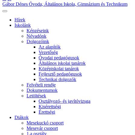
Gábor Dénes Óvoda, Általános Iskola, Gimnázium és Technikum
Hírek
Iskolánk
Képzéseink
Névadónk
Dolgozóink
Az alapítók
Vezetőség
Óvodai pedagógusok
Általános iskolai tanárok
Középiskolai tanárok
Fejlesztő pedagógusok
Technikai dolgozók
Felvételi rendje
Dokumentumok
Letöltések
Osztályozó- és javítóvizsga
Kisérettségi
Érettségi
Diákok
Mesekuckó csoport
Mesevár csoport
1.a osztály