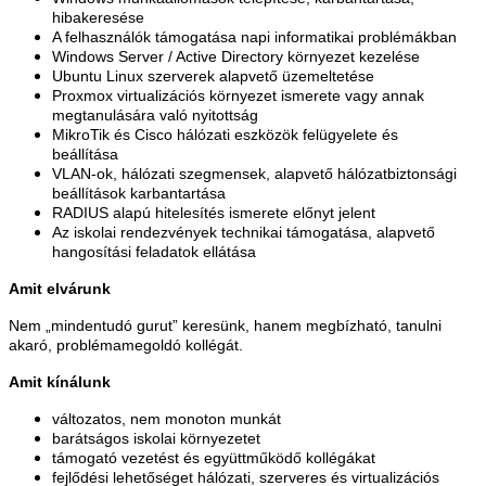
hibakeresése
A felhasználók támogatása napi informatikai problémákban
Windows Server / Active Directory környezet kezelése
Ubuntu Linux szerverek alapvető üzemeltetése
Proxmox virtualizációs környezet ismerete vagy annak
megtanulására való nyitottság
MikroTik és Cisco hálózati eszközök felügyelete és
beállítása
VLAN-ok, hálózati szegmensek, alapvető hálózatbiztonsági
beállítások karbantartása
RADIUS alapú hitelesítés ismerete előnyt jelent
Az iskolai rendezvények technikai támogatása, alapvető
hangosítási feladatok ellátása
Amit elvárunk
Nem „mindentudó gurut” keresünk, hanem megbízható, tanulni
akaró, problémamegoldó kollégát.
Amit kínálunk
változatos, nem monoton munkát
barátságos iskolai környezetet
támogató vezetést és együttműködő kollégákat
fejlődési lehetőséget hálózati, szerveres és virtualizációs