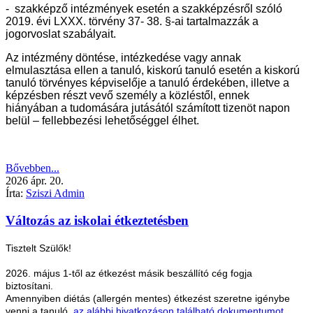
- szakképző intézmények esetén a szakképzésről szóló
2019. évi LXXX. törvény 37- 38. §-ai tartalmazzák a
jogorvoslat szabályait.
Az intézmény döntése, intézkedése vagy annak
elmulasztása ellen a tanuló, kiskorú tanuló esetén a kiskorú
tanuló törvényes képviselője a tanuló érdekében, illetve a
képzésben részt vevő személy a közléstől, ennek
hiányában a tudomására jutásától számított tizenöt napon
belül – fellebbezési lehetőséggel élhet.
Bővebben...
2026
ápr.
20.
Írta:
Sziszi Admin
Változás az iskolai étkeztetésben
Tisztelt Szülők!
2026. május 1-től az étkezést másik beszállító cég fogja
biztosítani.
Amennyiben diétás (allergén mentes) étkezést szeretne igénybe
venni a tanuló,
az alábbi hivatkozáson található dokumentumot