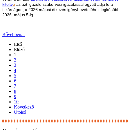
kitöltv
e
az azt igazoló szakorvosi igazolással együtt adja le a
titkárságon, a 2026 májusi étkezés igénybevételéhez legkésőbb
2026. május 5-ig.
Bővebben...
Első
Előző
1
2
3
4
5
6
7
8
9
10
Következő
Utolsó