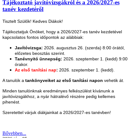
Tájékoztató javítóvizsgákról és a 2026/2027-es
tanév kezdetéről
Tisztelt Szülők! Kedves Diákok!
Tájékoztatjuk Önöket, hogy a 2026/2027-es tanév kezdetével
kapcsolatos fontos időpontok az alábbiak:
Javítóvizsga:
2026. augusztus 26. (szerda) 8:00 órától,
előzetes beosztás szerint.
Tanévnyitó ünnepség:
2026. szeptember 1. (kedd) 9:00
órakor.
Az első tanítási nap
:
2026. szeptember 1. (kedd).
A tanulók a
tankönyveiket az első tanítási napon
vehetik át.
Minden tanulónknak eredményes felkészülést kívánunk a
javítóvizsgákhoz, a nyár hátralévő részére pedig kellemes
pihenést.
Szeretettel várjuk diákjainkat a 2026/2027-es tanévben!
Bővebben...