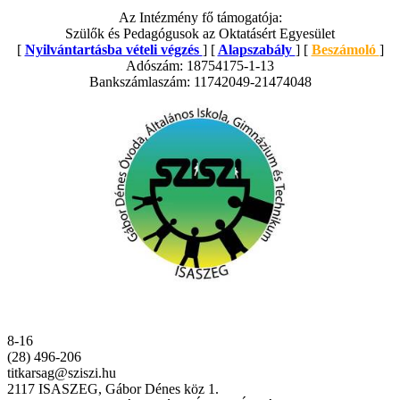
Az Intézmény fő támogatója:
Szülők és Pedagógusok az Oktatásért Egyesület
[
Nyilvántartásba vételi végzés
] [
Alapszabály
] [
Beszámoló
]
Adószám: 18754175-1-13
Bankszámlaszám: 11742049-21474048
8-16
(28) 496-206
titkarsag@sziszi.hu
2117 ISASZEG, Gábor Dénes köz 1.