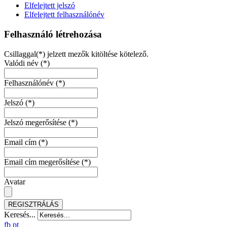
Elfelejtett jelszó
Elfelejtett felhasználónév
Felhasználó létrehozása
Csillaggal(*) jelzett mezők kitöltése kötelező.
Valódi név
(*)
Felhasználónév
(*)
Jelszó
(*)
Jelszó megerősítése
(*)
Email cím
(*)
Email cím megerősítése
(*)
Avatar
REGISZTRÁLÁS
Keresés...
fb
pt