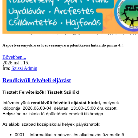
A sportversenyekre és főzőversenyre a jelentkezési határidő június 4. !
Bővebben...
2026
máj.
15.
Írta:
Sziszi Admin
Rendkívüli felvételi eljárást
Tisztelt Felvételizők! Tisztelt Szülők!
Intézményünk
rendkívüli felvételi eljárást hirdet,
melynek
időpontja 2026.06.03-04. délután 13:.00-15:00 óra között.
H
elyszíne az iskola fő épületének emeleti titkársága.
Az alábbi szabad középiskolai helyek pályázhatók:
0001 – Informatikai rendszer- és alkalmazás üzemeltető