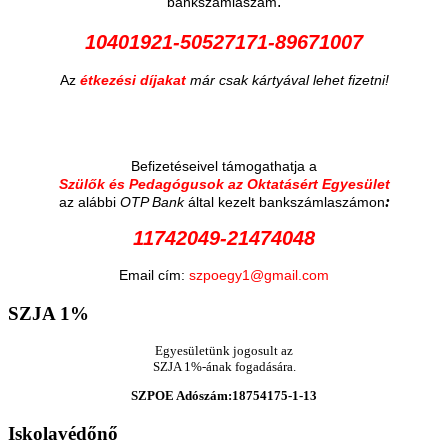
:
bankszámlaszám
10401921-50527171-89671007
Az
étkezési díjakat
már csak kártyával lehet fizetni!
Befizetéseivel támogathatja a
Szülők és Pedagógusok az Oktatásért Egyesület
:
az alábbi
OTP Bank
által kezelt bankszámlaszámon
11742049-21474048
Email cím:
szpoegy1@gmail.com
SZJA
1%
Egyesületünk jogosult az
SZJA 1%-ának fogadására.
SZPOE Adószám:18754175-1-13
Iskolavédőnő