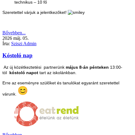
technikus – 10 fő
Szeretettel várjuk a jelentkezőket!
Bővebben...
2026
máj.
05.
Írta:
Sziszi Admin
Kóstoló nap
Az új közétkeztetési partnerünk
május 8-án pénteken
13:00-
tól
kóstoló napot
tart az iskolánkban.
Erre az eseményre szülőket és tanulókat egyaránt szeretettel
várunk
.
Bővebben...