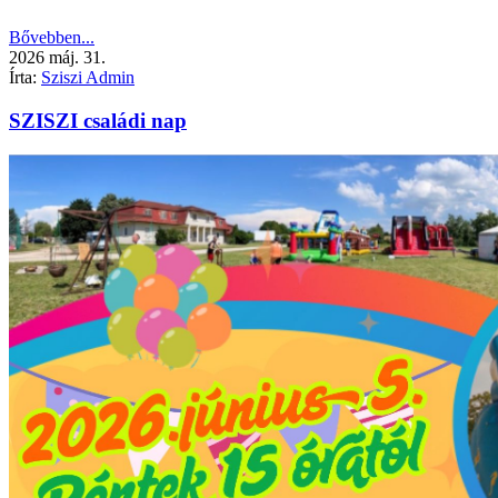
Bővebben...
2026
máj.
31.
Írta:
Sziszi Admin
SZISZI családi nap