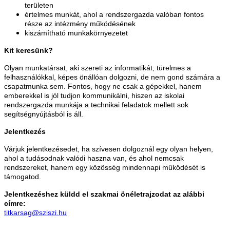
területen
értelmes munkát, ahol a rendszergazda valóban fontos
része az intézmény működésének
kiszámítható munkakörnyezetet
Kit keresünk?
Olyan munkatársat, aki szereti az informatikát, türelmes a
felhasználókkal, képes önállóan dolgozni, de nem gond számára a
csapatmunka sem. Fontos, hogy ne csak a gépekkel, hanem
emberekkel is jól tudjon kommunikálni, hiszen az iskolai
rendszergazda munkája a technikai feladatok mellett sok
segítségnyújtásból is áll.
Jelentkezés
Várjuk jelentkezésedet, ha szívesen dolgoznál egy olyan helyen,
ahol a tudásodnak valódi haszna van, és ahol nemcsak
rendszereket, hanem egy közösség mindennapi működését is
támogatod.
Jelentkezéshez küldd el szakmai önéletrajzodat az alábbi
címre:
titkarsag@sziszi.hu