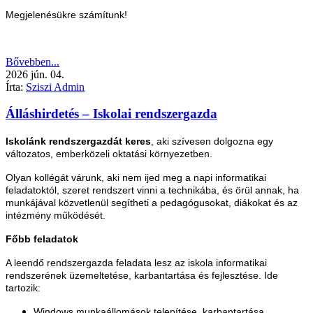
Megjelenésükre számítunk!
Bővebben...
2026
jún.
04.
Írta:
Sziszi Admin
Álláshirdetés – Iskolai rendszergazda
Iskolánk rendszergazdát keres
, aki szívesen dolgozna egy
változatos, emberközeli oktatási környezetben.
Olyan kollégát várunk, aki nem ijed meg a napi informatikai
feladatoktól, szeret rendszert vinni a technikába, és örül annak, ha
munkájával közvetlenül segítheti a pedagógusokat, diákokat és az
intézmény működését.
Főbb feladatok
A leendő rendszergazda feladata lesz az iskola informatikai
rendszerének üzemeltetése, karbantartása és fejlesztése. Ide
tartozik:
Windows munkaállomások telepítése, karbantartása,