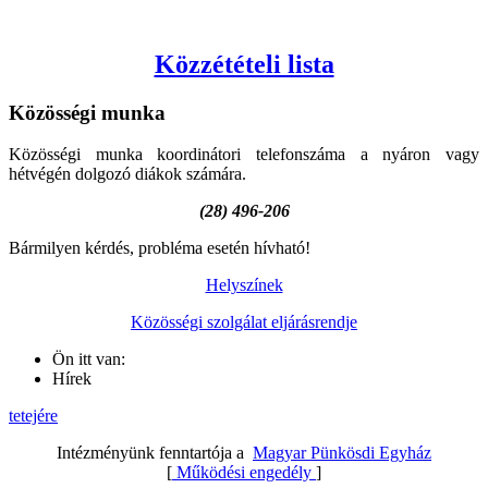
Közzétételi lista
Közösségi
munka
Közösségi munka koordinátori telefonszáma a nyáron vagy
hétvégén dolgozó diákok számára.
(28) 496-206
Bármilyen kérdés, probléma esetén hívható!
Helyszínek
Közösségi szolgálat eljárásrendje
Ön itt van:
Hírek
tetejére
Intézményünk fenntartója a
Magyar Pünkösdi Egyház
[
Működési engedély
]