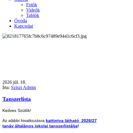
Fotók
Videók
Tablók
Óvoda
Kapcsolat
2026
júl.
18.
Írta:
Sziszi Admin
Tanszerlista
Kedves Szülők!
Az alábbi hivatkozásra
kattintva látható 2026/27
tanáv általános iskolai tanszerlistálja
!