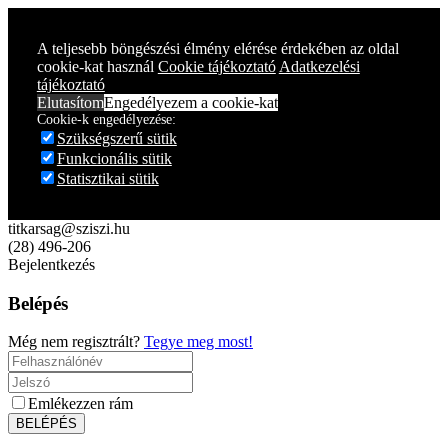
Year
Month
Year
Month
A teljesebb böngészési élmény elérése érdekében az oldal
cookie-kat használ
Cookie tájékoztató
Adatkezelési
tájékoztató
Elutasítom
Engedélyezem a cookie-kat
Cookie-k engedélyezése:
Szükségszerű sütik
Funkcionális sütik
Statisztikai sütik
titkarsag@sziszi.hu
(28) 496-206
Bejelentkezés
Belépés
Még nem regisztrált?
Tegye meg most!
Emlékezzen rám