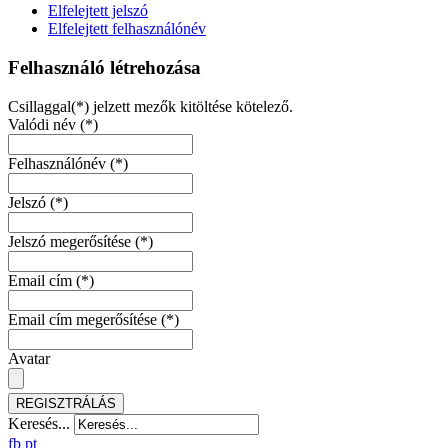
Elfelejtett jelszó
Elfelejtett felhasználónév
Felhasználó létrehozása
Csillaggal(*) jelzett mezők kitöltése kötelező.
Valódi név
(*)
Felhasználónév
(*)
Jelszó
(*)
Jelszó megerősítése
(*)
Email cím
(*)
Email cím megerősítése
(*)
Avatar
REGISZTRÁLÁS
Keresés...
fb
pt