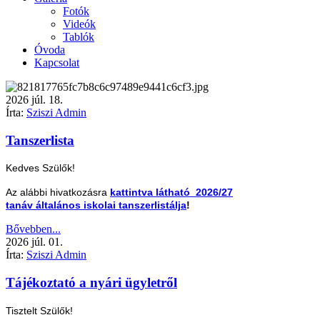
Fotók
Videók
Tablók
Óvoda
Kapcsolat
2026
júl.
18.
Írta:
Sziszi Admin
Tanszerlista
Kedves Szülők!
Az alábbi hivatkozásra
kattintva látható 2026/27
tanáv általános iskolai tanszerlistálja
!
Bővebben...
2026
júl.
01.
Írta:
Sziszi Admin
Tájékoztató a nyári ügyletről
Tisztelt Szülők!