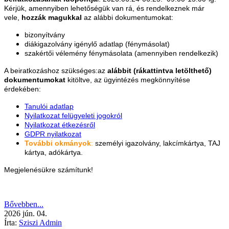
Kérjük, amennyiben lehetőségük van rá, és rendelkeznek már
vele,
hozzák magukkal
az alábbi dokumentumokat:
bizonyítvány
diákigazolvány igénylő adatlap (fénymásolat)
szakértői vélemény fénymásolata (amennyiben rendelkezik)
A beiratkozáshoz szükséges:az
alábbit (rákattintva letölthető)
dokumentumokat
kitöltve, az ügyintézés megkönnyítése
érdekében:
Tanulói adatlap
Nyilatkozat felügyeleti jogokról
Nyilatkozat étkezésről
GDPR nyilatkozat
További okmányok
:
személyi igazolvány, lakcímkártya, TAJ
kártya, adókártya.
Megjelenésükre számítunk!
Bővebben...
2026
jún.
04.
Írta:
Sziszi Admin