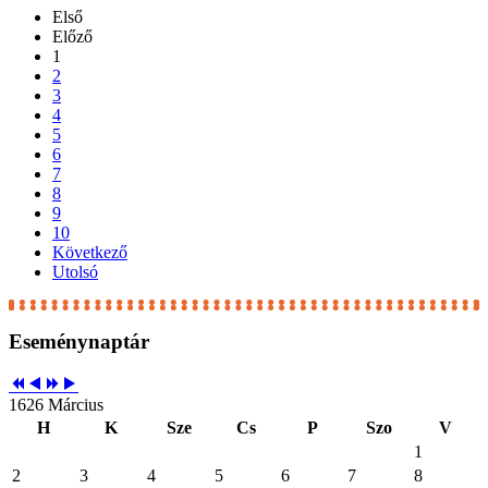
Első
Előző
1
2
3
4
5
6
7
8
9
10
Következő
Utolsó
Eseménynaptár
1626 Március
H
K
Sze
Cs
P
Szo
V
1
2
3
4
5
6
7
8