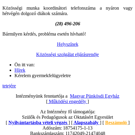
Közösségi munka koordinátori telefonszáma a nyáron vagy
hétvégén dolgozó diákok számára.
(28) 496-206
Bármilyen kérdés, probléma esetén hívható!
Helyszínek
Közösségi szolgálat eljárásrendje
Ön itt van:
Hírek
Kérelem gyermekfelügyeletre
tetejére
Intézményünk fenntartója a
Magyar Pünkösdi Egyház
[
Működési engedély
]
Az Intézmény fő támogatója:
Szülők és Pedagógusok az Oktatásért Egyesület
[
Nyilvántartásba vételi végzés
] [
Alapszabály
] [
Beszámoló
]
Adószám: 18754175-1-13
Bankszámlaszám: 11742049-21474048