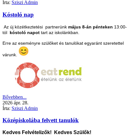
Írta:
Sziszi Admin
Kóstoló nap
Az új közétkeztetési partnerünk
május 8-án pénteken
13:00-
tól
kóstoló napot
tart az iskolánkban.
Erre az eseményre szülőket és tanulókat egyaránt szeretettel
várunk
.
Bővebben...
2026
ápr.
28.
Írta:
Sziszi Admin
Középiskolába felvett tanulók
Kedves Felvételizők! Kedves Szülők!