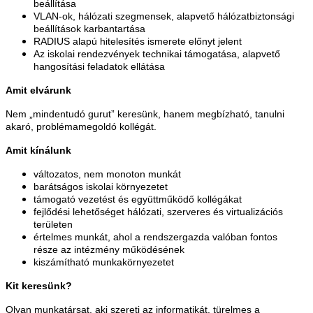
beállítása
VLAN-ok, hálózati szegmensek, alapvető hálózatbiztonsági
beállítások karbantartása
RADIUS alapú hitelesítés ismerete előnyt jelent
Az iskolai rendezvények technikai támogatása, alapvető
hangosítási feladatok ellátása
Amit elvárunk
Nem „mindentudó gurut” keresünk, hanem megbízható, tanulni
akaró, problémamegoldó kollégát.
Amit kínálunk
változatos, nem monoton munkát
barátságos iskolai környezetet
támogató vezetést és együttműködő kollégákat
fejlődési lehetőséget hálózati, szerveres és virtualizációs
területen
értelmes munkát, ahol a rendszergazda valóban fontos
része az intézmény működésének
kiszámítható munkakörnyezetet
Kit keresünk?
Olyan munkatársat, aki szereti az informatikát, türelmes a