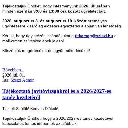
Tájékoztatjuk Önöket, hogy intézményünk
2026 júliusában
minden
szerdán 9:00 és 13:00 óra között
ügyeletet tart.
2026. augusztus 3. és augusztus 19. között
személyes
ügyintézésre kizárólag előzetes egyeztetés alapján van lehetőség.
Kérjük, hogy ügyintézési szándékukat a
titkarsag@sziszi.hu
e-
mail-címen szíveskedjenek jelezni.
Köszönjük megértésüket és együttműködésüket!
Bővebben...
2026
júl.
01.
Írta:
Sziszi Admin
Tájékoztató javítóvizsgákról és a 2026/2027-es
tanév kezdetéről
Tisztelt Szülők! Kedves Diákok!
Tájékoztatjuk Önöket, hogy a 2026/2027-es tanév kezdetével
kapcsolatos fontos időpontok az alábbiak: