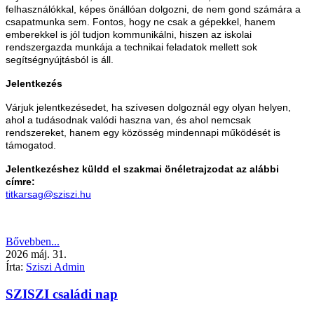
felhasználókkal, képes önállóan dolgozni, de nem gond számára a
csapatmunka sem. Fontos, hogy ne csak a gépekkel, hanem
emberekkel is jól tudjon kommunikálni, hiszen az iskolai
rendszergazda munkája a technikai feladatok mellett sok
segítségnyújtásból is áll.
Jelentkezés
Várjuk jelentkezésedet, ha szívesen dolgoznál egy olyan helyen,
ahol a tudásodnak valódi haszna van, és ahol nemcsak
rendszereket, hanem egy közösség mindennapi működését is
támogatod.
Jelentkezéshez küldd el szakmai önéletrajzodat az alábbi
címre:
titkarsag@sziszi.hu
Bővebben...
2026
máj.
31.
Írta:
Sziszi Admin
SZISZI családi nap