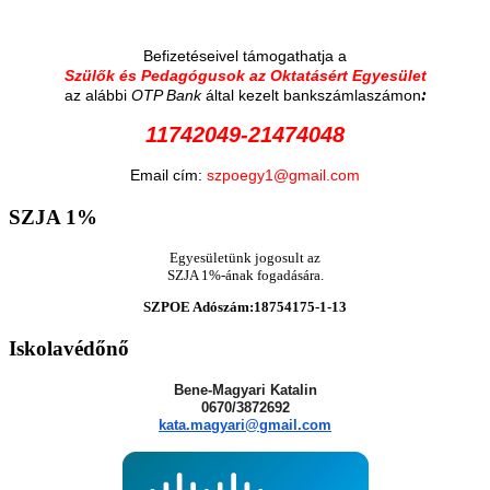
Befizetéseivel támogathatja a
Szülők és Pedagógusok az Oktatásért Egyesület
:
az alábbi
OTP Bank
által kezelt bankszámlaszámon
11742049-21474048
Email cím:
szpoegy1@gmail.com
SZJA
1%
Egyesületünk jogosult az
SZJA 1%-ának fogadására.
SZPOE Adószám:18754175-1-13
Iskolavédőnő
Bene-Magyari Katalin
0670/3872692
kata.magyari@gmail.com