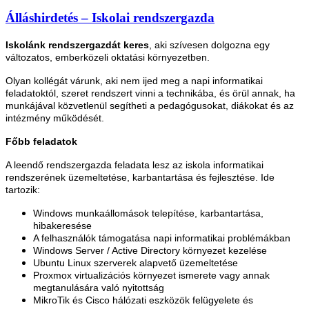
Álláshirdetés – Iskolai rendszergazda
Iskolánk rendszergazdát keres
, aki szívesen dolgozna egy
változatos, emberközeli oktatási környezetben.
Olyan kollégát várunk, aki nem ijed meg a napi informatikai
feladatoktól, szeret rendszert vinni a technikába, és örül annak, ha
munkájával közvetlenül segítheti a pedagógusokat, diákokat és az
intézmény működését.
Főbb feladatok
A leendő rendszergazda feladata lesz az iskola informatikai
rendszerének üzemeltetése, karbantartása és fejlesztése. Ide
tartozik:
Windows munkaállomások telepítése, karbantartása,
hibakeresése
A felhasználók támogatása napi informatikai problémákban
Windows Server / Active Directory környezet kezelése
Ubuntu Linux szerverek alapvető üzemeltetése
Proxmox virtualizációs környezet ismerete vagy annak
megtanulására való nyitottság
MikroTik és Cisco hálózati eszközök felügyelete és