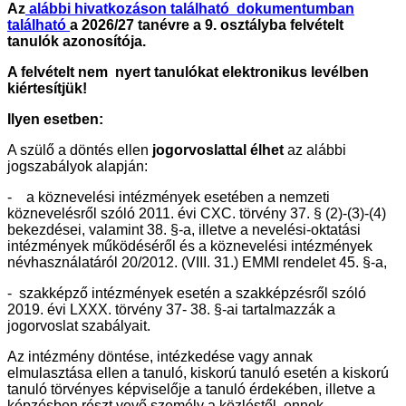
Az
alábbi hivatkozáson található dokumentumban
található
a 2026/27 tanévre a 9. osztályba felvételt
tanulók azonosítója.
A felvételt nem nyert tanulókat elektronikus levélben
kiértesítjük!
Ilyen esetben:
A szülő a döntés ellen
jogorvoslattal élhet
az alábbi
jogszabályok alapján:
- a köznevelési intézmények esetében a nemzeti
köznevelésről szóló 2011. évi CXC. törvény 37. § (2)-(3)-(4)
bekezdései, valamint 38. §-a, illetve a nevelési-oktatási
intézmények működéséről és a köznevelési intézmények
névhasználatáról 20/2012. (VIII. 31.) EMMI rendelet 45. §-a,
- szakképző intézmények esetén a szakképzésről szóló
2019. évi LXXX. törvény 37- 38. §-ai tartalmazzák a
jogorvoslat szabályait.
Az intézmény döntése, intézkedése vagy annak
elmulasztása ellen a tanuló, kiskorú tanuló esetén a kiskorú
tanuló törvényes képviselője a tanuló érdekében, illetve a
képzésben részt vevő személy a közléstől, ennek