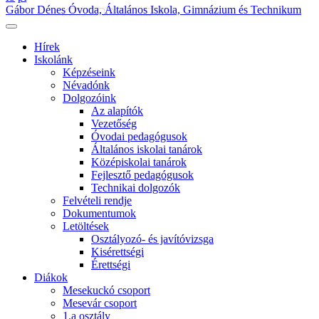
Gábor Dénes Óvoda, Általános Iskola, Gimnázium és Technikum
Hírek
Iskolánk
Képzéseink
Névadónk
Dolgozóink
Az alapítók
Vezetőség
Óvodai pedagógusok
Általános iskolai tanárok
Középiskolai tanárok
Fejlesztő pedagógusok
Technikai dolgozók
Felvételi rendje
Dokumentumok
Letöltések
Osztályozó- és javítóvizsga
Kisérettségi
Érettségi
Diákok
Mesekuckó csoport
Mesevár csoport
1.a osztály