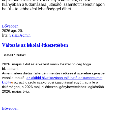
hiányában a tudomására jutásától számított tizenöt napon
belül – fellebbezési lehetőséggel élhet.
Bővebben...
2026
ápr.
20.
Írta:
Sziszi Admin
Változás az iskolai étkeztetésben
Tisztelt Szülők!
2026. május 1-től az étkezést másik beszállító cég fogja
biztosítani.
Amennyiben diétás (allergén mentes) étkezést szeretne igénybe
venni a tanuló,
az alábbi hivatkozáson található dokumentumot
kitöltv
e
az azt igazoló szakorvosi igazolással együtt adja le a
titkárságon, a 2026 májusi étkezés igénybevételéhez legkésőbb
2026. május 5-ig.
Bővebben...