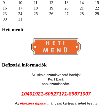
9
10
11
12
13
14
15
16
17
18
19
20
21
22
23
24
25
26
27
28
29
30
31
Heti
menü
Befizetési
információk
Az iskola számlavezető bankja:
K&H Bank
:
bankszámlaszám
10401921-50527171-89671007
Az
étkezési díjakat
már csak kártyával lehet fizetni!