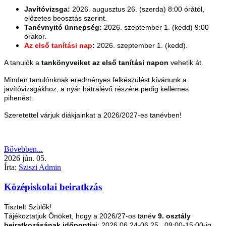
Javítóvizsga:
2026. augusztus 26. (szerda) 8:00 órától,
előzetes beosztás szerint.
Tanévnyitó ünnepség:
2026. szeptember 1. (kedd) 9:00
órakor.
Az első tanítási nap
:
2026. szeptember 1. (kedd).
A tanulók a
tankönyveiket az első tanítási napon
vehetik át.
Minden tanulónknak eredményes felkészülést kívánunk a
javítóvizsgákhoz, a nyár hátralévő részére pedig kellemes
pihenést.
Szeretettel várjuk diákjainkat a 2026/2027-es tanévben!
Bővebben...
2026
jún.
05.
Írta:
Sziszi Admin
Középiskolai beiratkzás
Tisztelt Szülők!
Tájékoztatjuk Önöket, hogy a 2026/27-os tané
v 9. osztály
beiratkozásának időpontja
i: 2026.06.24-06.25. 09:00-15:00-ig.