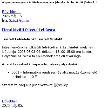
A sportversenyekre és főzőversenyre a jelentkezési határidő június 4. !
Bővebben...
2026
máj.
15.
Írta:
Sziszi Admin
Rendkívüli felvételi eljárást
Tisztelt Felvételizők! Tisztelt Szülők!
Intézményünk
rendkívüli felvételi eljárást hirdet,
melynek
időpontja 2026.06.03-04. délután 13:.00-15:00 óra között.
H
elyszíne az iskola fő épületének emeleti titkársága.
Az alábbi szabad középiskolai helyek pályázhatók:
0001 – Informatikai rendszer- és alkalmazás üzemeltető
technikus – 10 fő
Szeretettel várjuk a jelentkezőket!
Bővebben...
2026
máj.
05.