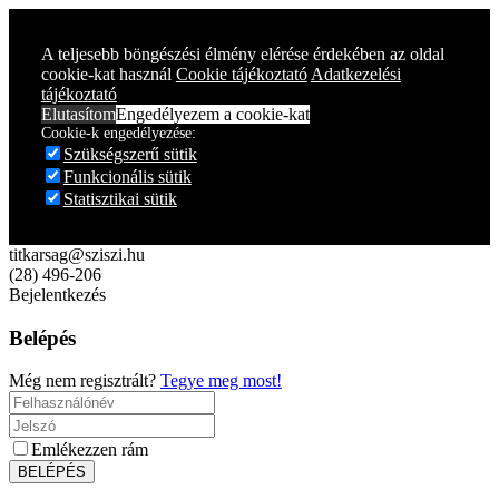
Year
Month
Year
Month
A teljesebb böngészési élmény elérése érdekében az oldal
cookie-kat használ
Cookie tájékoztató
Adatkezelési
tájékoztató
Elutasítom
Engedélyezem a cookie-kat
Cookie-k engedélyezése:
Szükségszerű sütik
Funkcionális sütik
Statisztikai sütik
titkarsag@sziszi.hu
(28) 496-206
Bejelentkezés
Belépés
Még nem regisztrált?
Tegye meg most!
Emlékezzen rám