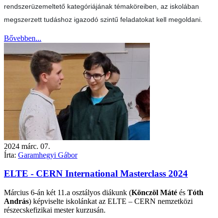
rendszerüzemeltető kategóriájának témaköreiben, az iskolában
megszerzett tudáshoz igazodó szintű feladatokat kell megoldani.
Bővebben...
2024
márc.
07.
Írta:
Garamhegyi Gábor
ELTE - CERN International Masterclass 2024
Március 6-án két 11.a osztályos diákunk (
Könczöl Máté
és
Tóth
András
) képviselte iskolánkat az ELTE – CERN nemzetközi
részecskefizikai mester kurzusán.