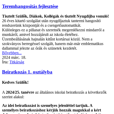
Teremhangosítás fejlesztése
Tisztelt Szülők, Diákok, Kollégák és tisztelt Nyugdíjba vonuló!
26 éves kitartó szolgálat után nyugdíjaztuk tantermi hangosító
rendszerünk központját és a csengetőautomatikát.
Különleges ez a pillanat és szeretnék megemlékezni mindarról a
munkáról, amivel hozzájárult az iskola életéhez.
Üzembeállásának hajnalán kitűnt kortársai közül. Nem a
szokványos berregéssel szolgált, hanem már-már emblematikus
dallammal jelezte az órák és szünetek kezdetét.
Bővebben...
2024
márc.
18.
Írta:
Titkárság
Beiratkozás 1. osztályba
Kedves Szülők!
A
2024/25.
tanévre
az általános iskolai beiratkozás a következők
szerint alakul:
Az idei beiratkozást is személyes jelenléttel tartjuk. A
személyes beiratkozáshoz kérjük hozzák magukkal a kért