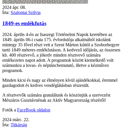
2024
ápr.
08.
Írta:
Szalontai Szilvia
1849-es emlékfutás
2024. április 4-én az Isaszegi Történelmi Napok keretében az
1849. április 06-i csata 175. évfordulója alkalmából iskolánk
mintegy 35 fővel részt vett a Szent Márton kúttól a Szoborhegyre
tartó 1849 méteres emlékfutáson. A kedvező időjárás, az összesen
kb. 400 résztvevő, a jókedv minden résztvevő számára
emlékezetes napot adott. A programok között kiemelkedő volt
számunkra a lovas- és néptáncbemutató, illetve a kézműves
programok.
Minden kicsi és nagy az élményen kívül ajándékokkal, éremmel
gazdagodott és kedves vendéglátásban részesült.
A résztvevők számára gratulálunk és köszönjük a szervezést
Mészáros Gusztávnénak az Aktív Magyarország részéről!
Fotók a
FaceBook oldalon
2024
márc.
22.
Írta:
Titkárság