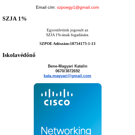
Email cím:
szpoegy1@gmail.com
SZJA
1%
Egyesületünk jogosult az
SZJA 1%-ának fogadására.
SZPOE Adószám:18754175-1-13
Iskolavédőnő
Bene-Magyari Katalin
0670/3872692
kata.magyari@gmail.com