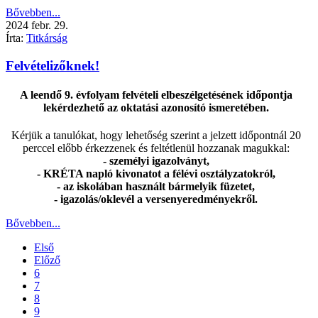
Bővebben...
2024
febr.
29.
Írta:
Titkárság
Felvételizőknek!
A leendő 9. évfolyam felvételi elbeszélgetésének időpontja
lekérdezhető az oktatási azonosító ismeretében.
Kérjük a tanulókat, hogy lehetőség szerint a jelzett időpontnál 20
perccel előbb érkezzenek és feltétlenül hozzanak magukkal:
- személyi igazolványt,
- KRÉTA napló kivonatot a félévi osztályzatokról,
- az iskolában használt bármelyik füzetet,
- igazolás/oklevél a versenyeredményekről.
Bővebben...
Első
Előző
6
7
8
9