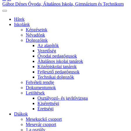
Gábor Dénes Óvoda, Általános Iskola, Gimnázium és Technikum
Hírek
Iskolánk
Képzéseink
Névadónk
Dolgozóink
Az alapítók
Vezetőség
Óvodai pedagógusok
Általános iskolai tanárok
Középiskolai tanárok
Fejlesztő pedagógusok
Technikai dolgozók
Felvételi rendje
Dokumentumok
Letöltések
Osztályozó- és javítóvizsga
Kisérettségi
Érettségi
Diákok
Mesekuckó csoport
Mesevár csoport
1.a osztály