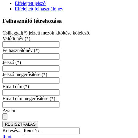
Elfelejtett jelszó
Elfelejtett felhasználónév
Felhasználó létrehozása
Csillaggal(*) jelzett mezők kitöltése kötelező.
Valódi név
(*)
Felhasználónév
(*)
Jelszó
(*)
Jelszó megerősítése
(*)
Email cím
(*)
Email cím megerősítése
(*)
Avatar
REGISZTRÁLÁS
Keresés...
fb
pt