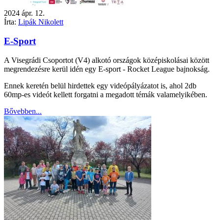
2024
ápr.
12.
Írta:
Lipák Nikolett
E-Sport
A Visegrádi Csoportot (V4) alkotó országok középiskolásai között
megrendezésre kerül idén egy E-sport - Rocket League bajnokság.
Ennek keretén belül hirdettek egy videópályázatot is, ahol 2db
60mp-es videót kellett forgatni a megadott témák valamelyikében.
Bővebben...