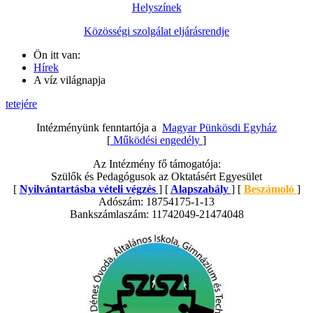
Helyszínek
Közösségi szolgálat eljárásrendje
Ön itt van:
Hírek
A víz világnapja
tetejére
Intézményünk fenntartója a
Magyar Pünkösdi Egyház
[
Működési engedély
]
Az Intézmény fő támogatója:
Szülők és Pedagógusok az Oktatásért Egyesület
[
Nyilvántartásba vételi végzés
] [
Alapszabály
] [
Beszámoló
]
Adószám: 18754175-1-13
Bankszámlaszám: 11742049-21474048