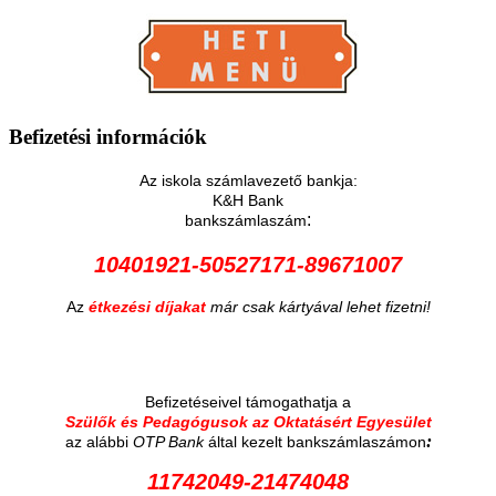
Befizetési
információk
Az iskola számlavezető bankja:
K&H Bank
:
bankszámlaszám
10401921-50527171-89671007
Az
étkezési díjakat
már csak kártyával lehet fizetni!
Befizetéseivel támogathatja a
Szülők és Pedagógusok az Oktatásért Egyesület
:
az alábbi
OTP Bank
által kezelt bankszámlaszámon
11742049-21474048