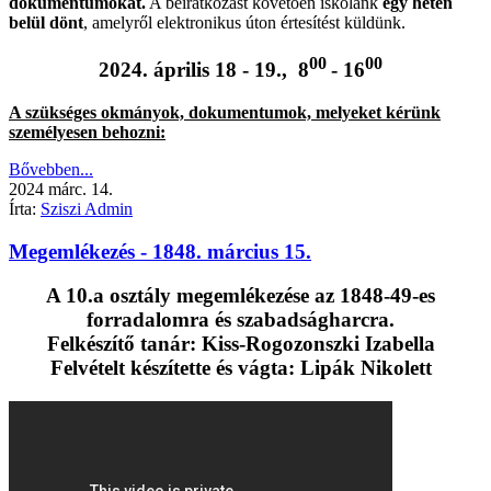
dokumentumokat.
A beiratkozást követően iskolánk
egy héten
belül dönt
, amelyről elektronikus úton értesítést küldünk.
00
00
2024. április 18 - 19., 8
- 16
A szükséges okmányok, dokumentumok, melyeket kérünk
személyesen behozni:
Bővebben...
2024
márc.
14.
Írta:
Sziszi Admin
Megemlékezés - 1848. március 15.
A 10.a osztály megemlékezése az 1848-49-es
forradalomra és szabadságharcra.
Felkészítő tanár: Kiss-Rogozonszki Izabella
Felvételt készítette és vágta: Lipák Nikolett