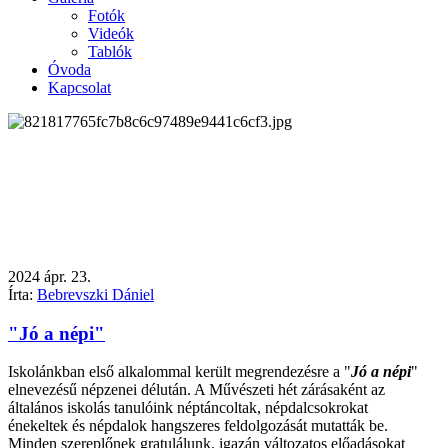
Fotók
Videók
Tablók
Óvoda
Kapcsolat
2024
ápr.
23.
Írta:
Bebrevszki Dániel
"Jó a népi"
Iskolánkban első alkalommal került megrendezésre a "
Jó a népi
"
elnevezésű népzenei délután. A Művészeti hét zárásaként az
általános iskolás tanulóink néptáncoltak, népdalcsokrokat
énekeltek és népdalok hangszeres feldolgozását mutatták be.
Minden szereplőnek gratulálunk, igazán változatos előadásokat