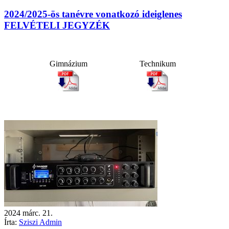
2024/2025-ös tanévre vonatkozó ideiglenes
FELVÉTELI JEGYZÉK
Gimnázium
Technikum
2024
márc.
21.
Írta:
Sziszi Admin