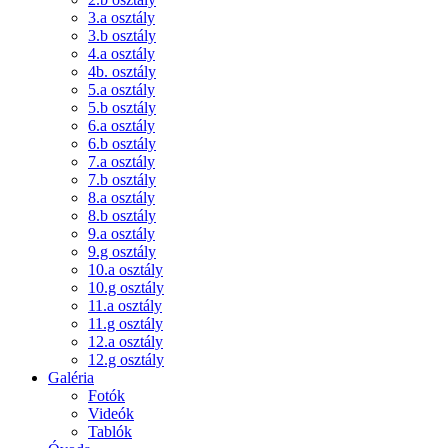
3.a osztály
3.b osztály
4.a osztály
4b. osztály
5.a osztály
5.b osztály
6.a osztály
6.b osztály
7.a osztály
7.b osztály
8.a osztály
8.b osztály
9.a osztály
9.g osztály
10.a osztály
10.g osztály
11.a osztály
11.g osztály
12.a osztály
12.g osztály
Galéria
Fotók
Videók
Tablók