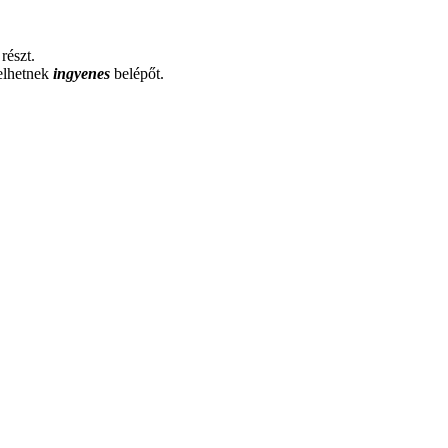
részt.
yelhetnek
ingyenes
belépőt.