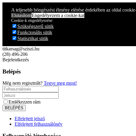
Year
Month
Year
Month
A teljesebb böngészési élmény elérése érdekében az oldal cookie
Elutasítom
Engedélyezem a cookie-kat
Cookie-k engedélyezése:
Szükségszerű sütik
Funkcionális sütik
Statisztikai sütik
titkarsag@sziszi.hu
(28) 496-206
Bejelentkezés
Belépés
Még nem regisztrált?
Tegye meg most!
Emlékezzen rám
Elfelejtett jelszó
Elfelejtett felhasználónév
Felhasználó létrehozása