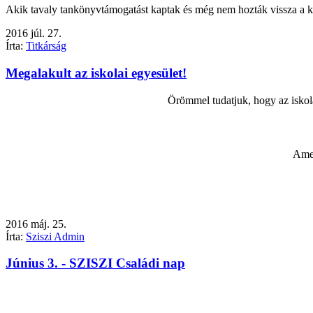
Akik tavaly tankönyvtámogatást kaptak és még nem hozták vissza a kön
2016
júl.
27.
Írta:
Titkárság
Megalakult az iskolai egyesület!
Örömmel tudatjuk, hogy az iskolá
Amen
2016
máj.
25.
Írta:
Sziszi Admin
Június 3. - SZISZI Családi nap