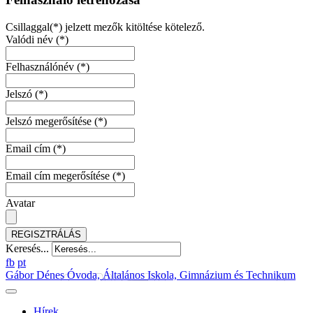
Csillaggal(*) jelzett mezők kitöltése kötelező.
Valódi név
(*)
Felhasználónév
(*)
Jelszó
(*)
Jelszó megerősítése
(*)
Email cím
(*)
Email cím megerősítése
(*)
Avatar
REGISZTRÁLÁS
Keresés...
fb
pt
Gábor Dénes Óvoda, Általános Iskola, Gimnázium és Technikum
Hírek