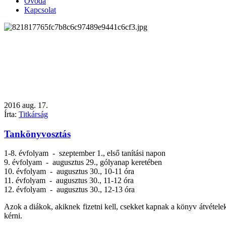
Óvoda
Kapcsolat
2016
aug.
17.
Írta:
Titkárság
Tankönyvosztás
1-8. évfolyam - szeptember 1., első tanítási napon
9. évfolyam - augusztus 29., gólyanap keretében
10. évfolyam - augusztus 30., 10-11 óra
11. évfolyam - augusztus 30., 11-12 óra
12. évfolyam - augusztus 30., 12-13 óra
Azok a diákok, akiknek fizetni kell, csekket kapnak a könyv átvételek
kérni.