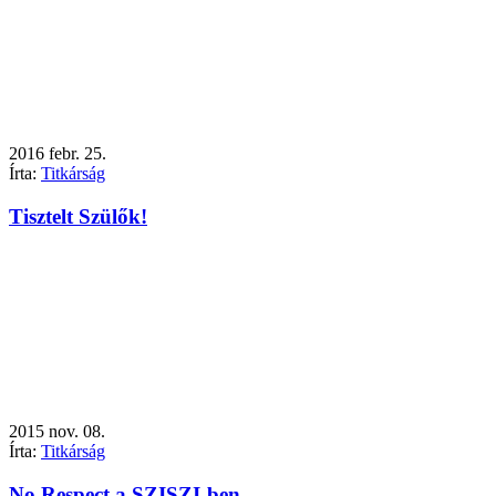
2016
febr.
25.
Írta:
Titkárság
Tisztelt Szülők!
2015
nov.
08.
Írta:
Titkárság
No Respect a SZISZI-ben