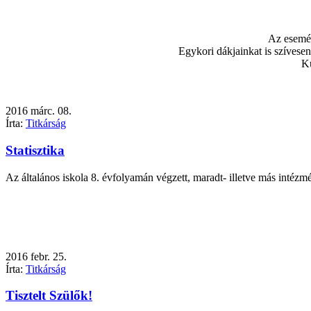
Az esemén
Egykori dákjainkat is szívesen
K
2016
márc.
08.
Írta:
Titkárság
Statisztika
Az általános iskola 8. évfolyamán végzett, maradt- illetve más inté
2016
febr.
25.
Írta:
Titkárság
Tisztelt Szülők!