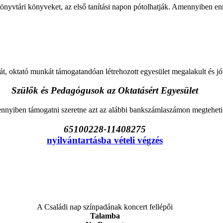
yvtári könyveket, az első tanítási napon pótolhatják. Amennyiben ennek
t, oktató munkát támogatandóan létrehozott egyesület megalakult és jó
Szülők és Pedagógusok az Oktatásért Egyesület
nyiben támogatni szeretne azt az alábbi bankszámlaszámon megteheti
65100228-11408275
nyilvántartásba vételi végzés
A Családi nap színpadának koncert fellépői
Talamba