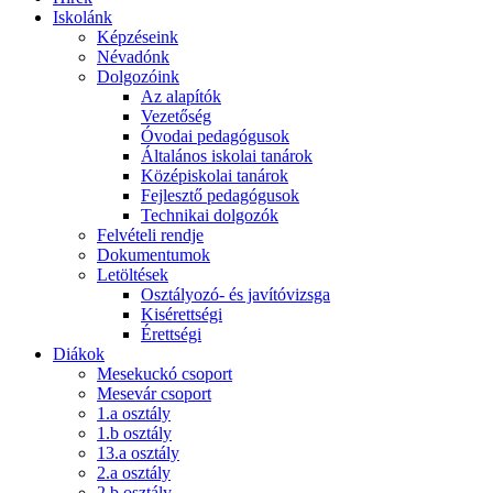
Iskolánk
Képzéseink
Névadónk
Dolgozóink
Az alapítók
Vezetőség
Óvodai pedagógusok
Általános iskolai tanárok
Középiskolai tanárok
Fejlesztő pedagógusok
Technikai dolgozók
Felvételi rendje
Dokumentumok
Letöltések
Osztályozó- és javítóvizsga
Kisérettségi
Érettségi
Diákok
Mesekuckó csoport
Mesevár csoport
1.a osztály
1.b osztály
13.a osztály
2.a osztály
2.b osztály