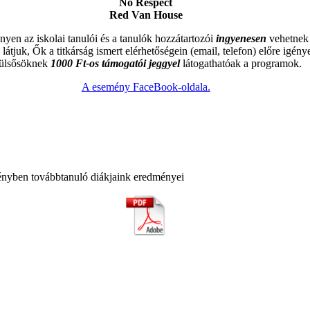
No Respect
Red Van House
yen az iskolai tanulói és a tanulók hozzátartozói
ingyenesen
vehetnek 
 látjuk, Ők a titkárság ismert elérhetőségein (email, telefon) előre igén
ülsősöknek
1000 Ft-os támogatói jeggyel
látogathatóak a programok.
A esemény FaceBook-oldala.
zményben továbbtanuló diákjaink eredményei