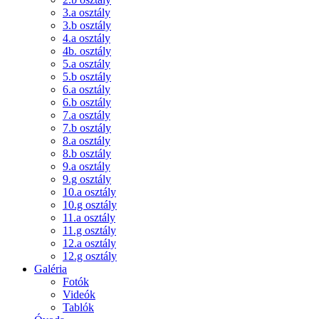
3.a osztály
3.b osztály
4.a osztály
4b. osztály
5.a osztály
5.b osztály
6.a osztály
6.b osztály
7.a osztály
7.b osztály
8.a osztály
8.b osztály
9.a osztály
9.g osztály
10.a osztály
10.g osztály
11.a osztály
11.g osztály
12.a osztály
12.g osztály
Galéria
Fotók
Videók
Tablók