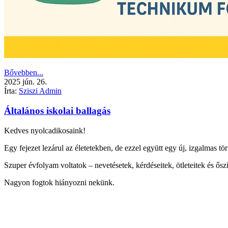
Bővebben...
2025
jún.
26.
Írta:
Sziszi Admin
Általános iskolai ballagás
Kedves nyolcadikosaink!
Egy fejezet lezárul az életetekben, de ezzel együtt egy új, izgalmas tör
Szuper évfolyam voltatok – nevetésetek, kérdéseitek, ötleteitek és őszin
Nagyon fogtok hiányozni nekünk.