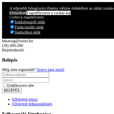
Year
Month
Year
Month
A teljesebb böngészési élmény elérése érdekében az oldal cookie
Elutasítom
Engedélyezem a cookie-kat
Cookie-k engedélyezése:
Szükségszerű sütik
Funkcionális sütik
Statisztikai sütik
titkarsag@sziszi.hu
(28) 496-206
Bejelentkezés
Belépés
Még nem regisztrált?
Tegye meg most!
Emlékezzen rám
Elfelejtett jelszó
Elfelejtett felhasználónév
Felhasználó létrehozása