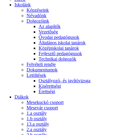
Iskolánk
Képzéseink
Névadónk
Dolgozóink
Az alapítók
Vezetőség
Óvodai pedagógusok
Általános iskolai tanárok
Középiskolai tanárok
Fejlesztő pedagógusok
Technikai dolgozók
Felvételi rendje
Dokumentumok
Letöltések
Osztályozó- és javítóvizsga
Kisérettségi
Érettségi
Diákok
Mesekuckó csoport
Mesevár csoport
1.a osztály
1.b osztály
13.a osztály
2.a osztály
2.b osztály