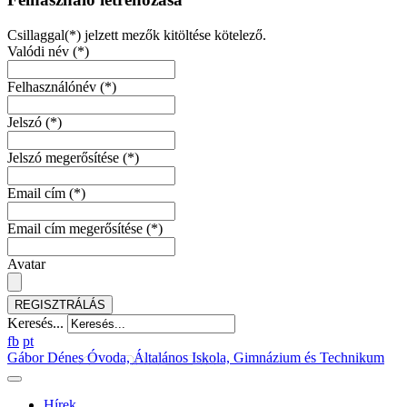
Csillaggal(*) jelzett mezők kitöltése kötelező.
Valódi név
(*)
Felhasználónév
(*)
Jelszó
(*)
Jelszó megerősítése
(*)
Email cím
(*)
Email cím megerősítése
(*)
Avatar
REGISZTRÁLÁS
Keresés...
fb
pt
Gábor Dénes Óvoda, Általános Iskola, Gimnázium és Technikum
Hírek