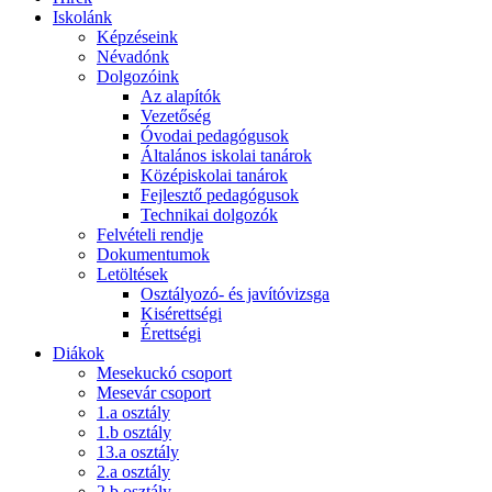
Iskolánk
Képzéseink
Névadónk
Dolgozóink
Az alapítók
Vezetőség
Óvodai pedagógusok
Általános iskolai tanárok
Középiskolai tanárok
Fejlesztő pedagógusok
Technikai dolgozók
Felvételi rendje
Dokumentumok
Letöltések
Osztályozó- és javítóvizsga
Kisérettségi
Érettségi
Diákok
Mesekuckó csoport
Mesevár csoport
1.a osztály
1.b osztály
13.a osztály
2.a osztály
2.b osztály