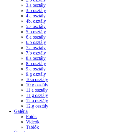
3.a osztály
3.b osztály
4.a osztály
4b. osztály
5.a osztály
5.b osztály
6.a osztály
6.b osztály
7.a osztály
7.b osztály
8.a osztály
8.b osztály
9.a osztály
9.g osztály
10.a osztály
10.g osztály
11.a osztály
11.g osztály
12.a osztály
12.g osztály
Galéria
Fotók
Videók
Tablók