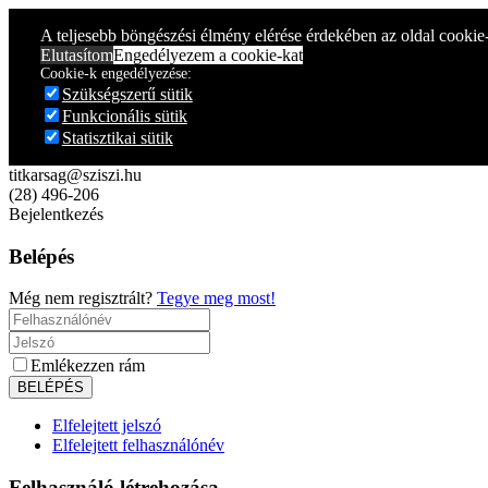
Year
Month
Year
Month
A teljesebb böngészési élmény elérése érdekében az oldal cookie
Elutasítom
Engedélyezem a cookie-kat
Cookie-k engedélyezése:
Szükségszerű sütik
Funkcionális sütik
Statisztikai sütik
titkarsag@sziszi.hu
(28) 496-206
Bejelentkezés
Belépés
Még nem regisztrált?
Tegye meg most!
Emlékezzen rám
Elfelejtett jelszó
Elfelejtett felhasználónév
Felhasználó létrehozása