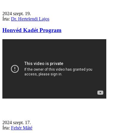
2024
szept.
19.
Írta:
Dr. Hertelendi Lajos
Honvéd Kadét Program
2024
szept.
17.
Írta:
Fehér Máté