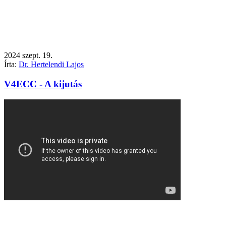
2024
szept.
19.
Írta:
Dr. Hertelendi Lajos
V4ECC - A kijutás