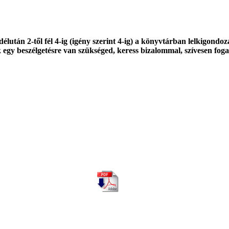
lután 2-től fél 4-ig (igény szerint 4-ig) a könyvtárban lelkigondozá
egy beszélgetésre van szükséged, keress bizalommal, szívesen foga