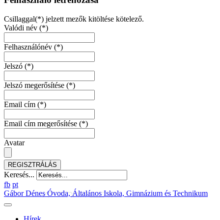
Csillaggal(*) jelzett mezők kitöltése kötelező.
Valódi név
(*)
Felhasználónév
(*)
Jelszó
(*)
Jelszó megerősítése
(*)
Email cím
(*)
Email cím megerősítése
(*)
Avatar
REGISZTRÁLÁS
Keresés...
fb
pt
Gábor Dénes Óvoda, Általános Iskola, Gimnázium és Technikum
Hírek