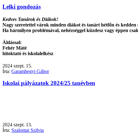
Lelki gondozás
Kedves Tanárok és Diákok!
Nagy szeretettel várok minden diákot és tanárt hétfőn és kedden dé
Ha bármilyen problémával, nehézséggel küzdesz vagy éppen csak 
Áldással:
Fehér Máté
hitoktató és iskolalelkész
2024
szept.
15.
Írta:
Garamhegyi Gábor
Iskolai pályázatok 2024/25 tanévben
2024
szept.
13.
Írta:
Szalontai Szilvia