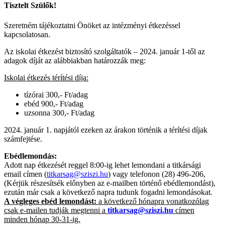
Tisztelt Szülők!
Szeretném tájékoztatni Önöket az intézményi étkezéssel
kapcsolatosan.
Az iskolai étkezést biztosító szolgáltatók – 2024. január 1-től az
adagok díját az alábbiakban határozzák meg:
Iskolai étkezés térítési díja:
tízórai 300,- Ft/adag
ebéd 900,- Ft/adag
uzsonna 300,- Ft/adag
2024. január 1. napjától ezeken az árakon történik a térítési díjak
számfejtése.
Ebédlemondás:
Adott nap étkezését reggel 8:00-ig lehet lemondani a titkársági
email címen (
titkarsag@sziszi.hu
) vagy telefonon (28) 496-206,
(Kérjük részesítsék előnyben az e-mailben történő ebédlemondást),
ezután már csak a következő napra tudunk fogadni lemondásokat.
A végleges ebéd lemondást:
a következő hónapra vonatkozólag
csak e-mailen tudják megtenni a
titkarsag@sziszi.hu
címen
minden hónap 30-31-ig.