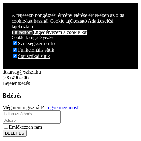
Year
Month
Year
Month
A teljesebb böngészési élmény elérése érdekében az oldal
cookie-kat használ
Cookie tájékoztató
Adatkezelési
tájékoztató
Elutasítom
Engedélyezem a cookie-kat
Cookie-k engedélyezése:
Szükségszerű sütik
Funkcionális sütik
Statisztikai sütik
titkarsag@sziszi.hu
(28) 496-206
Bejelentkezés
Belépés
Még nem regisztrált?
Tegye meg most!
Emlékezzen rám