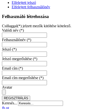
Elfelejtett jelszó
Elfelejtett felhasználónév
Felhasználó létrehozása
Csillaggal(*) jelzett mezők kitöltése kötelező.
Valódi név
(*)
Felhasználónév
(*)
Jelszó
(*)
Jelszó megerősítése
(*)
Email cím
(*)
Email cím megerősítése
(*)
Avatar
REGISZTRÁLÁS
Keresés...
fb
pt