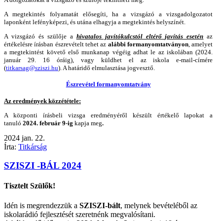
A megtekintés folyamatát elősegíti, ha a vizsgázó a vizsgadolgozatot
laponként lefényképezi, és utána elhagyja a megtekintés helyszínét.
A vizsgázó és szülője a
hivatalos javítókulcstól eltérő javítás esetén
az
értékelésre írásban észrevételt tehet az
alábbi formanyomtatványon
, amelyet
a megtekintést követő első munkanap végéig adhat le az iskolában (2024.
január 29. 16 óráig), vagy küldhet el az iskola e-mail-címére
(
titkarsag@sziszi.hu
). A határidő elmulasztása jogvesztő.
Észrevétel formanyomtatvány
Az eredmények közzététele:
A központi írásbeli vizsga eredményéről készült értékelő lapokat a
tanuló
2024. február 9-ig
kapja meg
.
2024
jan.
22.
Írta:
Titkárság
SZISZI -BÁL 2024
Tisztelt Szülők!
Idén is megrendezzük a
SZISZI-bált
, melynek bevételéből az
iskolarádió fejlesztését szeretnénk megvalósítani.