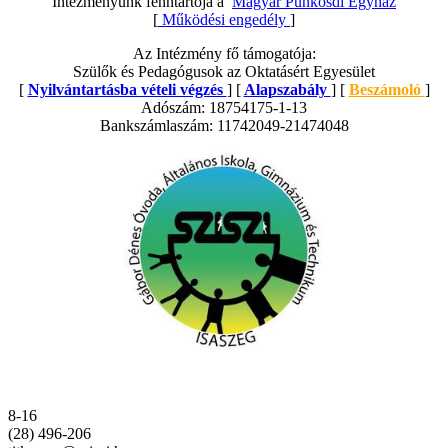
Intézményünk fenntartója a
Magyar Pünkösdi Egyház
[
Működési engedély
]
Az Intézmény fő támogatója:
Szülők és Pedagógusok az Oktatásért Egyesület
[
Nyilvántartásba vételi végzés
] [
Alapszabály
] [
Beszámoló
]
Adószám: 18754175-1-13
Bankszámlaszám: 11742049-21474048
8-16
(28) 496-206