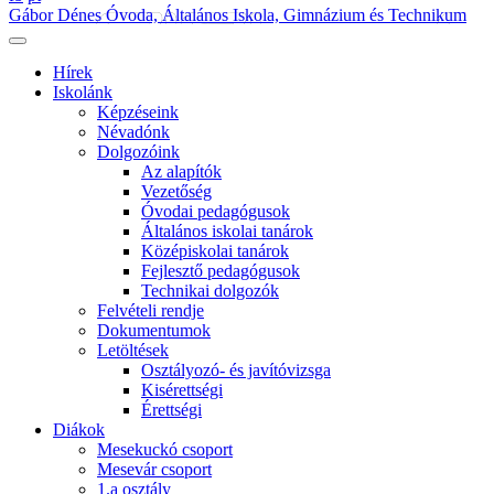
Gábor Dénes Óvoda, Általános Iskola, Gimnázium és Technikum
Hírek
Iskolánk
Képzéseink
Névadónk
Dolgozóink
Az alapítók
Vezetőség
Óvodai pedagógusok
Általános iskolai tanárok
Középiskolai tanárok
Fejlesztő pedagógusok
Technikai dolgozók
Felvételi rendje
Dokumentumok
Letöltések
Osztályozó- és javítóvizsga
Kisérettségi
Érettségi
Diákok
Mesekuckó csoport
Mesevár csoport
1.a osztály