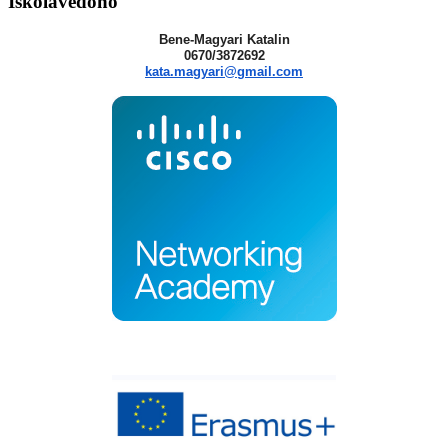
Iskolavédőnő
Bene-Magyari Katalin
0670/3872692
kata.magyari@gmail.com