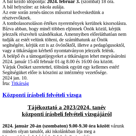
A bál kezdő időpontja:
2024. február 3.
(szombat) 18 óra.
A bál helyszíne: az iskola aulája.
Az este során zenés-táncos műsorral kedveskedünk a
résztvevőknek.
A tombolasorsoláson értékes nyeremények kerülnek kisorsolásra.
Bízva abban, hogy minél többen eljönnek Önök közül, kérjük
jelezzék részvételi szándékukat. Amennyiben előreláthatóan nem
tudják az estét velünk tölteni, de számíthatunk az Önök
segítségére, kérjük ezt is az óvónőktől, illetve a pedagógusoktól,
vagy a titkárságon kérhető nyomtatványon jelezzék felénk.
A belépő és a támogatójegyeket a titkárságon lehet megvásárolni
2024. január 15-től február 01-ig 8.00 és 16:00 óra között.
Várjuk Önöket szeretettel, töltsünk együtt egy kellemes estét!
Segítségüket előre is köszöni az intézmény vezetősége.
2024
jan.
10.
Írta:
Titkárság
Központi írásbeli felvételi vizsga
Tájékoztató a 2023/2024. tanév
központi írásbeli felvételi vizsgájáról
2024. január 20-án (szombaton) 9.00-9.30 óra között
várunk
minden olyan tanulót, aki iskolánkban írja meg a