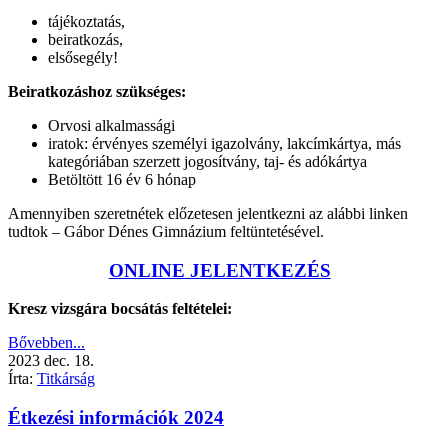
tájékoztatás,
beiratkozás,
elsősegély!
Beiratkozáshoz szükséges:
Orvosi alkalmassági
iratok: érvényes személyi igazolvány, lakcímkártya, más
kategóriában szerzett jogosítvány, taj- és adókártya
Betöltött 16 év 6 hónap
Amennyiben szeretnétek előzetesen jelentkezni az alábbi linken
tudtok – Gábor Dénes Gimnázium feltüntetésével.
ONLINE JELENTKEZÉS
Kresz vizsgára bocsátás feltételei:
Bővebben...
2023
dec.
18.
Írta:
Titkárság
Étkezési információk 2024