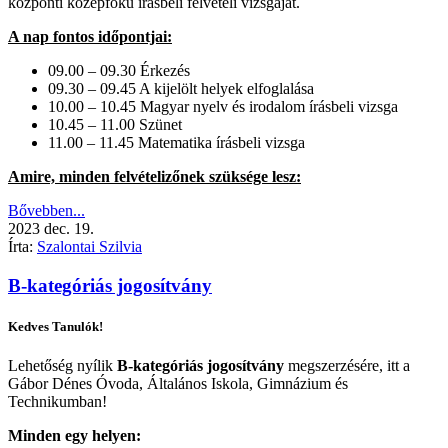
központi középfokú írásbeli felvételi vizsgáját.
A nap fontos időpontjai:
09.00 – 09.30 Érkezés
09.30 – 09.45 A kijelölt helyek elfoglalása
10.00 – 10.45 Magyar nyelv és irodalom írásbeli vizsga
10.45 – 11.00 Szünet
11.00 – 11.45 Matematika írásbeli vizsga
Amire, minden felvételizőnek szüksége lesz:
Bővebben...
2023
dec.
19.
Írta:
Szalontai Szilvia
B-kategóriás jogosítvány
Kedves Tanulók!
Lehetőség nyílik
B-kategóriás jogosítvány
megszerzésére, itt a
Gábor Dénes Óvoda, Általános Iskola, Gimnázium és
Technikumban!
Minden egy helyen: