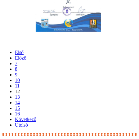
Első
Előző
7
8
9
10
11
12
13
14
15
16
Következő
Utolsó