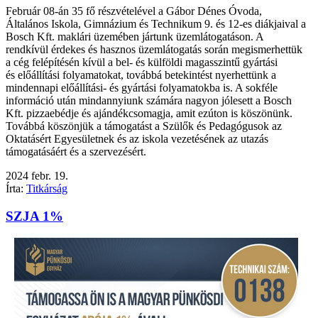
Február 08-án 35 fő részvételével a Gábor Dénes Óvoda,
Általános Iskola, Gimnázium és Technikum 9. és 12-es diákjaival a
Bosch Kft. maklári üzemében jártunk üzemlátogatáson. A
rendkívül érdekes és hasznos üzemlátogatás során megismerhettük
a cég felépítésén kívül a bel- és külföldi magasszintű gyártási
és előállítási folyamatokat, továbbá betekintést nyerhettünk a
mindennapi előállítási- és gyártási folyamatokba is. A sokféle
információ után mindannyiunk számára nagyon jólesett a Bosch
Kft. pizzaebédje és ajándékcsomagja, amit ezúton is köszönünk.
Továbbá köszönjük a támogatást a Szülők és Pedagógusok az
Oktatásért Egyesületnek és az iskola vezetésének az utazás
támogatásáért és a szervezésért.
2024
febr.
19.
Írta:
Titkárság
SZJA 1%