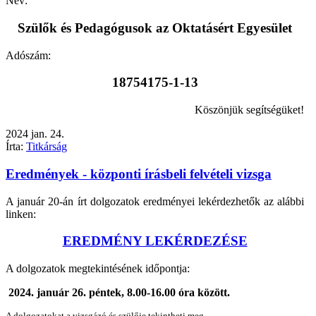
Név:
Szülők és Pedagógusok az Oktatásért Egyesület
Adószám:
18754175-1-13
Köszönjük segítségüket!
2024
jan.
24.
Írta:
Titkárság
Eredmények - központi írásbeli felvételi vizsga
A január 20-án írt dolgozatok eredményei lekérdezhetők az alábbi
linken:
EREDMÉNY LEKÉRDEZÉSE
A dolgozatok megtekintésének időpontja:
2024. január 26. péntek, 8.00-16.00 óra között.
A dolgozatokat a vizsgázó és szülője tekintheti meg.