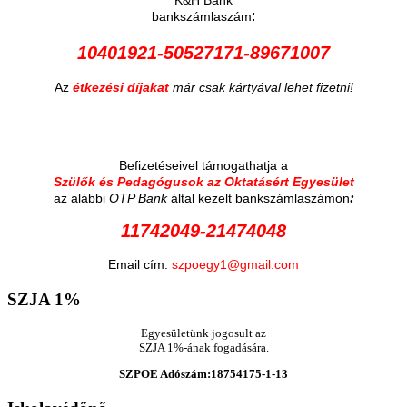
:
bankszámlaszám
10401921-50527171-89671007
Az
étkezési díjakat
már csak kártyával lehet fizetni!
Befizetéseivel támogathatja a
Szülők és Pedagógusok az Oktatásért Egyesület
:
az alábbi
OTP Bank
által kezelt bankszámlaszámon
11742049-21474048
Email cím:
szpoegy1@gmail.com
SZJA
1%
Egyesületünk jogosult az
SZJA 1%-ának fogadására.
SZPOE Adószám:18754175-1-13