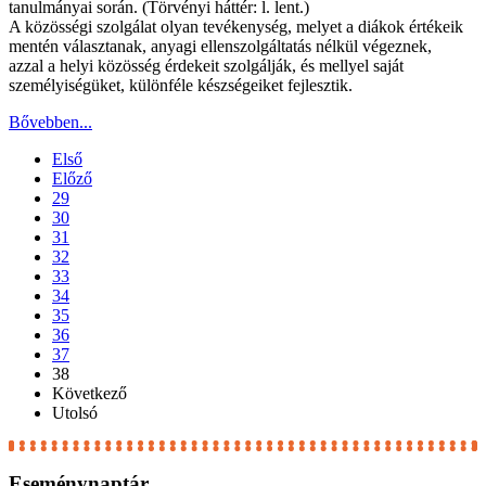
tanulmányai során. (Törvényi háttér: l. lent.)
A közösségi szolgálat olyan tevékenység, melyet a diákok értékeik
mentén választanak, anyagi ellenszolgáltatás nélkül végeznek,
azzal a helyi közösség érdekeit szolgálják, és mellyel saját
személyiségüket, különféle készségeiket fejlesztik.
Bővebben...
Első
Előző
29
30
31
32
33
34
35
36
37
38
Következő
Utolsó
Eseménynaptár