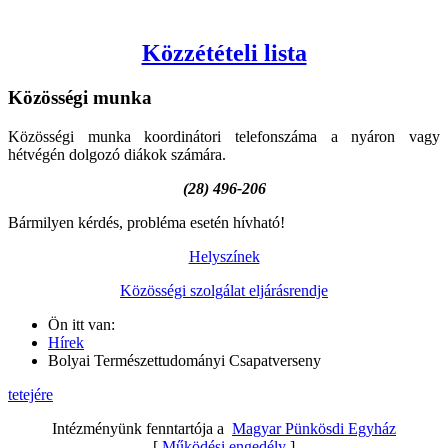
Közzétételi lista
Közösségi
munka
Közösségi munka koordinátori telefonszáma a nyáron vagy
hétvégén dolgozó diákok számára.
(28) 496-206
Bármilyen kérdés, probléma esetén hívható!
Helyszínek
Közösségi szolgálat eljárásrendje
Ön itt van:
Hírek
Bolyai Természettudományi Csapatverseny
tetejére
Intézményünk fenntartója a
Magyar Pünkösdi Egyház
[
Működési engedély
]