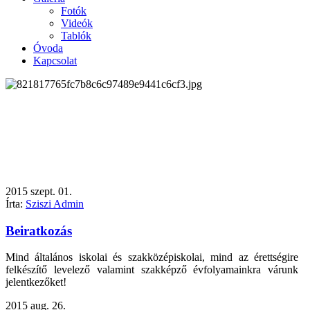
Fotók
Videók
Tablók
Óvoda
Kapcsolat
2015
szept.
01.
Írta:
Sziszi Admin
Beiratkozás
Mind általános iskolai és szakközépiskolai, mind az érettségire
felkészítő levelező valamint szakképző évfolyamainkra várunk
jelentkezőket!
2015
aug.
26.