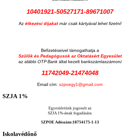
10401921-50527171-89671007
Az
étkezési díjakat
már csak kártyával lehet fizetni!
Befizetéseivel támogathatja a
Szülők és Pedagógusok az Oktatásért Egyesület
:
az alábbi
OTP Bank
által kezelt bankszámlaszámon
11742049-21474048
Email cím:
szpoegy1@gmail.com
SZJA
1%
Egyesületünk jogosult az
SZJA 1%-ának fogadására.
SZPOE Adószám:18754175-1-13
Iskolavédőnő