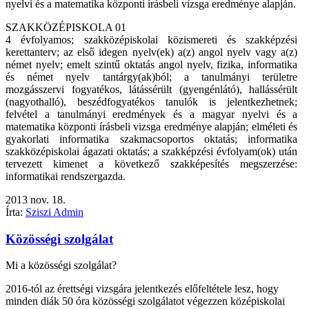
nyelvi és a matematika központi írásbeli vizsga eredménye alapján.
SZAKKÖZÉPISKOLA 01
4 évfolyamos; szakközépiskolai közismereti és szakképzési
kerettanterv; az első idegen nyelv(ek) a(z) angol nyelv vagy a(z)
német nyelv; emelt szintű oktatás angol nyelv, fizika, informatika
és német nyelv tantárgy(ak)ból; a tanulmányi területre
mozgásszervi fogyatékos, látássérült (gyengénlátó), hallássérült
(nagyothalló), beszédfogyatékos tanulók is jelentkezhetnek;
felvétel a tanulmányi eredmények és a magyar nyelvi és a
matematika központi írásbeli vizsga eredménye alapján; elméleti és
gyakorlati informatika szakmacsoportos oktatás; informatika
szakközépiskolai ágazati oktatás; a szakképzési évfolyam(ok) után
tervezett kimenet a következő szakképesítés megszerzése:
informatikai rendszergazda.
2013
nov.
18.
Írta:
Sziszi Admin
Közösségi szolgálat
Mi a közösségi szolgálat?
2016-tól az érettségi vizsgára jelentkezés előfeltétele lesz, hogy
minden diák 50 óra közösségi szolgálatot végezzen középiskolai