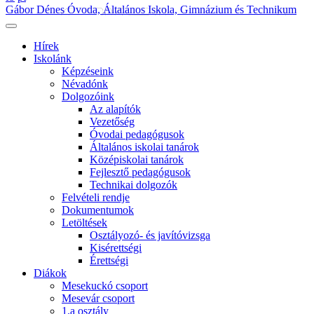
Gábor Dénes Óvoda, Általános Iskola, Gimnázium és Technikum
Hírek
Iskolánk
Képzéseink
Névadónk
Dolgozóink
Az alapítók
Vezetőség
Óvodai pedagógusok
Általános iskolai tanárok
Középiskolai tanárok
Fejlesztő pedagógusok
Technikai dolgozók
Felvételi rendje
Dokumentumok
Letöltések
Osztályozó- és javítóvizsga
Kisérettségi
Érettségi
Diákok
Mesekuckó csoport
Mesevár csoport
1.a osztály