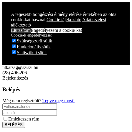
Year
Month
Year
Month
A teljesebb böngészési élmény elérése érdekében az oldal
cookie-kat használ
Cookie tájékoztató
Adatkezelési
tájékoztató
Elutasítom
Engedélyezem a cookie-kat
Cookie-k engedélyezése:
Szükségszerű sütik
Funkcionális sütik
Statisztikai sütik
titkarsag@sziszi.hu
(28) 496-206
Bejelentkezés
Belépés
Még nem regisztrált?
Tegye meg most!
Emlékezzen rám