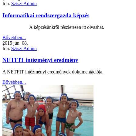
Írta:
Sziszi Admin
Informatikai rendszergazda képzés
A képzésünkről részletesen itt olvashat.
Bővebben...
2015
jún.
08.
Írta:
Sziszi Admin
NETFIT intézményi eredmény
A NETFIT intézményi eredmények dokumentációja.
Bővebben...