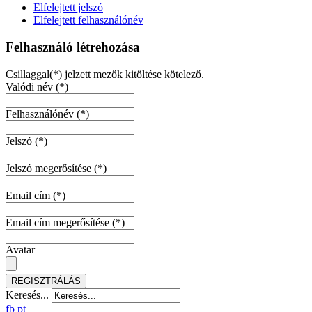
Elfelejtett jelszó
Elfelejtett felhasználónév
Felhasználó létrehozása
Csillaggal(*) jelzett mezők kitöltése kötelező.
Valódi név
(*)
Felhasználónév
(*)
Jelszó
(*)
Jelszó megerősítése
(*)
Email cím
(*)
Email cím megerősítése
(*)
Avatar
REGISZTRÁLÁS
Keresés...
fb
pt