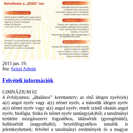
2015
jan.
19.
Írta:
Sziszi Admin
Felvételi információk
GIMNÁZIUM 02
4 évfolyamos; „általános” kerettanterv; az első idegen nyelv(ek)
a(z) angol nyelv vagy a(z) német nyelv, a második idegen nyelv
a(z) német nyelv vagy a(z) angol nyelv; emelt szintű oktatás angol
nyelv, biológia, fizika és német nyelv tantárgy(ak)ból; a tanulmányi
területre mozgásszervi fogyatékos, látássérült (gyengénlátó),
hallássérült (nagyothalló), beszédfogyatékos tanulók is
jelentkezhetnek; felvétel a tanulmányi eredmények és a magyar