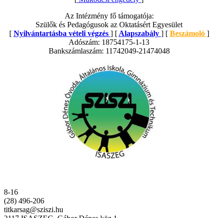
Az Intézmény fő támogatója:
Szülők és Pedagógusok az Oktatásért Egyesület
[
Nyilvántartásba vételi végzés
] [
Alapszabály
] [
Beszámoló
]
Adószám: 18754175-1-13
Bankszámlaszám: 11742049-21474048
8-16
(28) 496-206
titkarsag@sziszi.hu