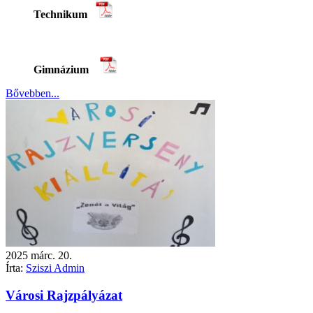
Technikum
Gimnázium
Bővebben...
2025
márc.
20.
Írta:
Sziszi Admin
Városi Rajzpályázat