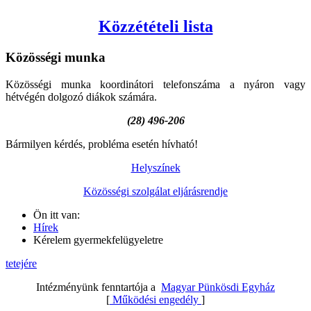
Közzétételi lista
Közösségi
munka
Közösségi munka koordinátori telefonszáma a nyáron vagy
hétvégén dolgozó diákok számára.
(28) 496-206
Bármilyen kérdés, probléma esetén hívható!
Helyszínek
Közösségi szolgálat eljárásrendje
Ön itt van:
Hírek
Kérelem gyermekfelügyeletre
tetejére
Intézményünk fenntartója a
Magyar Pünkösdi Egyház
[
Működési engedély
]