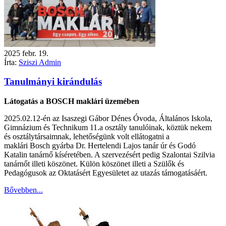
2025
febr.
19.
Írta:
Sziszi Admin
Tanulmányi kirándulás
Látogatás a BOSCH maklári üzemében
2025.02.12-én az Isaszegi Gábor Dénes Óvoda, Általános Iskola,
Gimnázium és Technikum 11.a osztály tanulóinak, köztük nekem
és osztálytársaimnak, lehetőségünk volt ellátogatni a
maklári Bosch gyárba Dr. Hertelendi Lajos tanár úr és Godó
Katalin tanárnő kíséretében. A szervezésért pedig Szalontai Szilvia
tanárnőt illeti köszönet. Külön köszönet illeti a Szülők és
Pedagógusok az Oktatásért Egyesületet az utazás támogatásáért.
Bővebben...