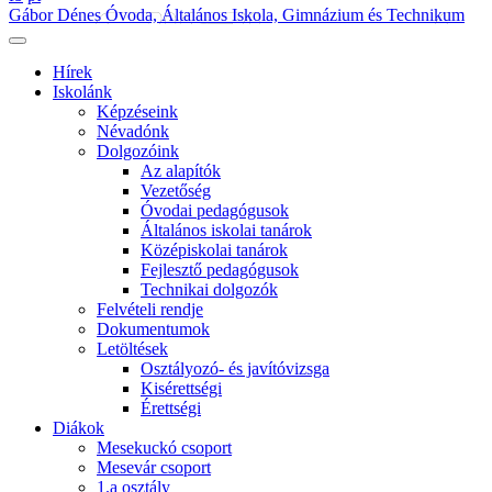
Gábor Dénes Óvoda, Általános Iskola, Gimnázium és Technikum
Hírek
Iskolánk
Képzéseink
Névadónk
Dolgozóink
Az alapítók
Vezetőség
Óvodai pedagógusok
Általános iskolai tanárok
Középiskolai tanárok
Fejlesztő pedagógusok
Technikai dolgozók
Felvételi rendje
Dokumentumok
Letöltések
Osztályozó- és javítóvizsga
Kisérettségi
Érettségi
Diákok
Mesekuckó csoport
Mesevár csoport
1.a osztály