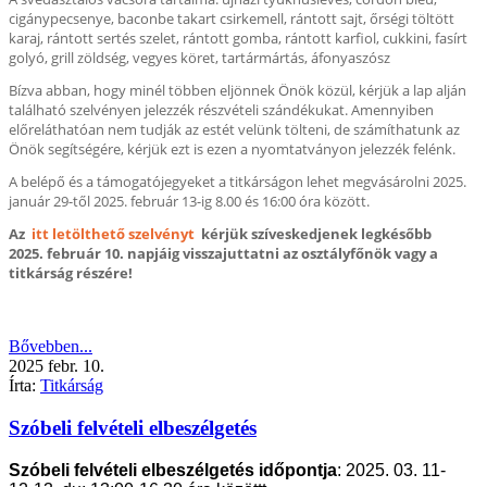
cigánypecsenye, baconbe takart csirkemell, rántott sajt, őrségi töltött
karaj, rántott sertés szelet, rántott gomba, rántott karfiol, cukkini, fasírt
golyó, grill zöldség, vegyes köret, tartármártás, áfonyaszósz
Bízva abban, hogy minél többen eljönnek Önök közül, kérjük a lap alján
található szelvényen jelezzék részvételi szándékukat. Amennyiben
előreláthatóan nem tudják az estét velünk tölteni, de számíthatunk az
Önök segítségére, kérjük ezt is ezen a nyomtatványon jelezzék felénk.
A belépő és a támogatójegyeket a titkárságon lehet megvásárolni 2025.
január 29-től 2025. február 13-ig 8.00 és 16:00 óra között.
Az
itt letölthető szelvényt
kérjük szíveskedjenek legkésőbb
2025. február 10. napjáig visszajuttatni az osztályfőnök vagy a
titkárság részére!
Bővebben...
2025
febr.
10.
Írta:
Titkárság
Szóbeli felvételi elbeszélgetés
Szóbeli felvételi elbeszélgetés időpontja
: 2025. 03. 11-