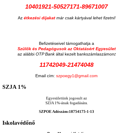
10401921-50527171-89671007
Az
étkezési díjakat
már csak kártyával lehet fizetni!
Befizetéseivel támogathatja a
Szülők és Pedagógusok az Oktatásért Egyesület
:
az alábbi
OTP Bank
által kezelt bankszámlaszámon
11742049-21474048
Email cím:
szpoegy1@gmail.com
SZJA
1%
Egyesületünk jogosult az
SZJA 1%-ának fogadására.
SZPOE Adószám:18754175-1-13
Iskolavédőnő