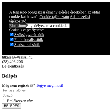
Year
Month
Year
Month
A teljesebb böngészési élmény elérése érdekében az oldal
cookie-kat használ
Cookie tájékoztató
Adatkezelési
tájékoztató
Elutasítom
Engedélyezem a cookie-kat
Cookie-k engedélyezése:
Szükségszerű sütik
Funkcionális sütik
Statisztikai sütik
titkarsag@sziszi.hu
(28) 496-206
Bejelentkezés
Belépés
Még nem regisztrált?
Tegye meg most!
Emlékezzen rám