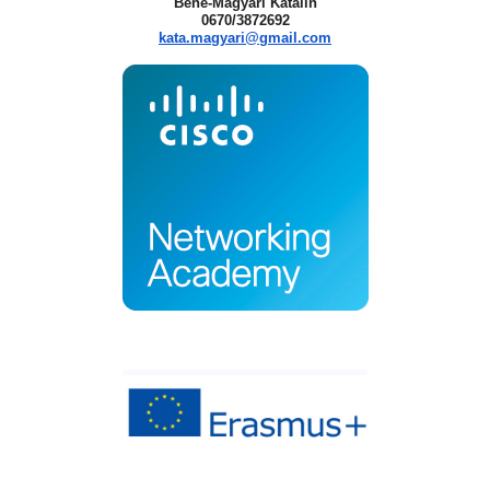
Bene-Magyari Katalin
0670/3872692
kata.magyari@gmail.com