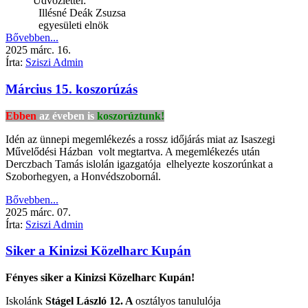
Üdvözlettel:
Illésné Deák Zsuzsa
egyesületi elnök
Bővebben...
2025
márc.
16.
Írta:
Sziszi Admin
Március 15. koszorúzás
Ebben
az éveben is
koszorúztunk!
Idén az ünnepi megemlékezés a rossz időjárás miat az Isaszegi
Művelődési Házban volt megtartva. A megemlékezés után
Derczbach Tamás islolán igazgatója elhelyezte koszorúnkat a
Szoborhegyen, a Honvédszobornál.
Bővebben...
2025
márc.
07.
Írta:
Sziszi Admin
Siker a Kinizsi Közelharc Kupán
Fényes siker a Kinizsi Közelharc Kupán!
Iskolánk
Stágel László
12. A
osztályos tanululója