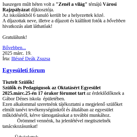
Isaszegen múlt héten volt a
"Zenél a világ"
témájú
Városi
Rajzpályázat
díjkiosztója.
Az iskolánkból 6 tanuló került be a helyezettek közé.
A díjazottak neve, illetve a díjazott és kiállított fotók a
bővebben
hivatkozás alatt láthatóak!
Gratulálunk!
Bővebben...
2025
márc.
19.
Írta:
Illésné Deák Zsuzsa
Egyesületi fórum
Tisztelt Szülők!
Szülők és Pedagógusok az Oktatásért Egyesület
2025.márc.25-én 17 órakor fórumot tart
az érdeklődőknek a
Gábor Dénes iskola épületében.
Ezen alkalommal szeretnénk tájékoztatni a megjelenő szülőket
elmúlt tanévi tevékenységünkről és általában az egyesület
működéséről, kérve támogatásukat a további munkához.
Örömmel vennénk, ha jelenlétével megtisztelnék
tanácskozásunkat!