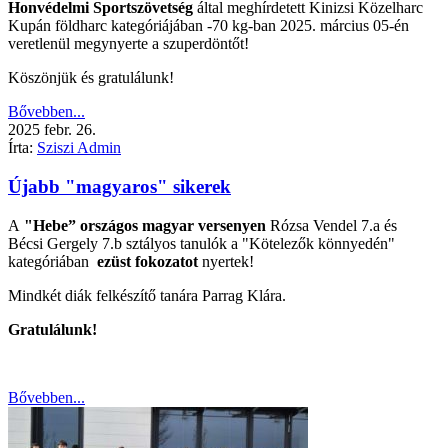
Honvédelmi Sportszövetség
által meghírdetett Kinizsi Közelharc
Kupán földharc kategóriájában -70 kg-ban 2025. március 05-én
veretlenül megynyerte a szuperdöntőt!
Köszönjük és gratulálunk!
Bővebben...
2025
febr.
26.
Írta:
Sziszi Admin
Újabb "magyaros" sikerek
A
"Hebe” országos magyar versenyen
Rózsa Vendel 7.a és
Bécsi Gergely 7.b sztályos tanulók a "Kötelezők könnyedén"
kategóriában
ezüst fokozatot
nyertek!
Mindkét diák felkészítő tanára Parrag Klára.
Gratulálunk!
Bővebben...