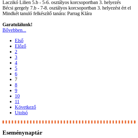
Laczikó Lilien 5.b - 5-6. osztályos korcsoportban 3. helyezés
Bécsi gergely 7.b - 7-8. osztályos korcsoportban 3. helyezést ért el
Mindkét tanuló felkészítő tanára: Parrag Klára
Garatulálunk!
Bővebben...
Első
Előző
2
3
4
5
6
7
8
9
10
11
Következő
Utolsó
Eseménynaptár