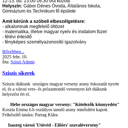
12-13. du: 13:00-16.30 óra közöttt
Helyszín:
Gábor Dénes Óvoda, Általános Iskola,
Gimnázium és Technikum fő épülete
Amit kérünk a szóbeli elbeszélgetésre:
- alkalomnak megfelelő öltözet
- matematika, illetve magyar nyelv és irodalom füzet
- félévi értesítő
- fényképes személyazonosító igazolván
y
Bővebben...
2025
febr.
10.
Írta:
Sziszi Admin
Sziszis sikerek
Sziszis diákunk országos magyar verseny arany fokozatát nyerte
el, és a városi vers- és prózamondó versenyen két diákunk
helyezést ért el.
Hebe országos magyar verseny: "Kötelezők könnyedén"
Koszta Emma 6.b osztályos tanuló arany minősítést kapott.
Felkészítő tanára: Parrag Klára
Isaszeg városi 'Utóvéd - Előörs' szavalóverseny"