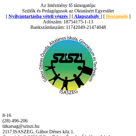
Az Intézmény fő támogatója:
Szülők és Pedagógusok az Oktatásért Egyesület
[
Nyilvántartásba vételi végzés
] [
Alapszabály
] [
Beszámoló
]
Adószám: 18754175-1-13
Bankszámlaszám: 11742049-21474048
8-16
(28) 496-206
titkarsag@sziszi.hu
2117 ISASZEG, Gábor Dénes köz 1.