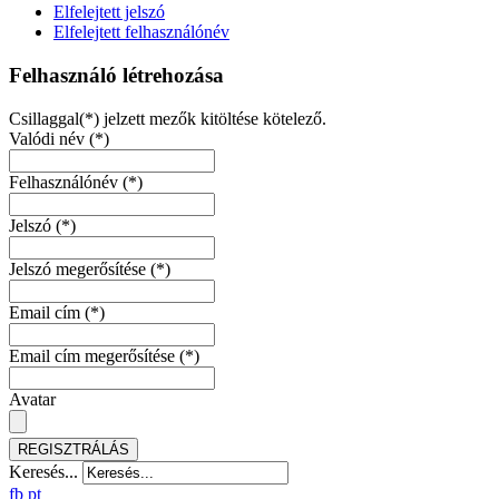
Elfelejtett jelszó
Elfelejtett felhasználónév
Felhasználó létrehozása
Csillaggal(*) jelzett mezők kitöltése kötelező.
Valódi név
(*)
Felhasználónév
(*)
Jelszó
(*)
Jelszó megerősítése
(*)
Email cím
(*)
Email cím megerősítése
(*)
Avatar
REGISZTRÁLÁS
Keresés...
fb
pt