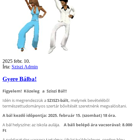
2025
febr.
10.
Írta:
Sziszi Admin
Gyere Bálba!
Figyelem! Közeleg a Sziszi Bál!!
Idén is megrendezzük a
SZISZI-bált,
melynek bevételéből
természettudományos szertár bővítését szeretnénk megvalósítani.
A bál kezdő időpontja: 2025. február 15. (szombat) 18 óra.
A bál helyszíne: az iskola aulája.
A báli belépő ára vacsorával: 8.000
Ft
A svédasztalos vacsora tartalma: újházi tyúkhúsleves, cordon bleu,