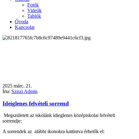
Fotók
Videók
Tablók
Óvoda
Kapcsolat
2025
márc.
21.
Írta:
Sziszi Admin
Ideiglenes felvételi sorrend
Megszületett az iskolánk idieglenes középiskolai felvételi
sorrendje:
A sorrendek az alábbi ikonokra kattintva érhetők el: