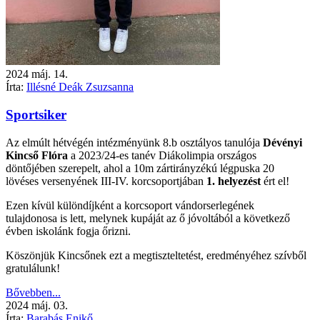
2024
máj.
14.
Írta:
Illésné Deák Zsuzsanna
Sportsiker
Az elmúlt hétvégén intézményünk 8.b osztályos tanulója
Dévényi
Kincső Flóra
a 2023/24-es tanév Diákolimpia országos
döntőjében szerepelt, ahol a 10m zártirányzékú légpuska 20
lövéses versenyének III-IV. korcsoportjában
1. helyezést
ért el!
Ezen kívül különdíjként a korcsoport vándorserlegének
tulajdonosa is lett, melynek kupáját az ő jóvoltából a következő
évben iskolánk fogja őrizni.
Köszönjük Kincsőnek ezt a megtiszteltetést, eredményéhez szívből
gratulálunk!
Bővebben...
2024
máj.
03.
Írta:
Barabás Enikő