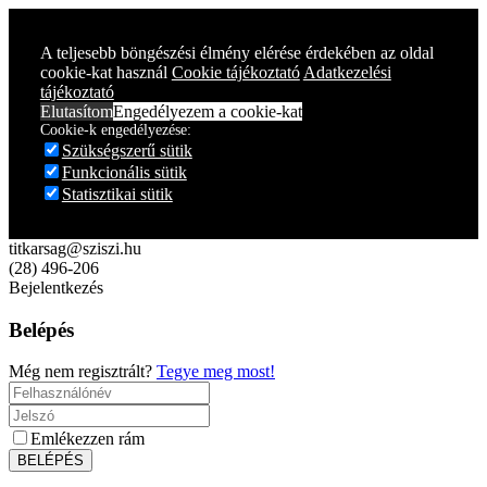
Year
Month
Year
Month
A teljesebb böngészési élmény elérése érdekében az oldal
cookie-kat használ
Cookie tájékoztató
Adatkezelési
tájékoztató
Elutasítom
Engedélyezem a cookie-kat
Cookie-k engedélyezése:
Szükségszerű sütik
Funkcionális sütik
Statisztikai sütik
titkarsag@sziszi.hu
(28) 496-206
Bejelentkezés
Belépés
Még nem regisztrált?
Tegye meg most!
Emlékezzen rám