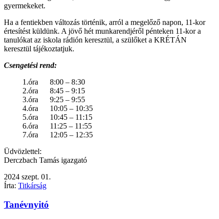
gyermekeket.
Ha a fentiekben változás történik, arról a megelőző napon, 11-kor
értesítést küldünk. A jövő hét munkarendjéről pénteken 11-kor a
tanulókat az iskola rádión keresztül, a szülőket a KRÉTÁN
keresztül tájékoztatjuk.
Csengetési rend:
1.óra 8:00 – 8:30
2.óra 8:45 – 9:15
3.óra 9:25 – 9:55
4.óra 10:05 – 10:35
5.óra 10:45 – 11:15
6.óra 11:25 – 11:55
7.óra 12:05 – 12:35
Üdvözlettel:
Derczbach Tamás igazgató
2024
szept.
01.
Írta:
Titkárság
Tanévnyitó