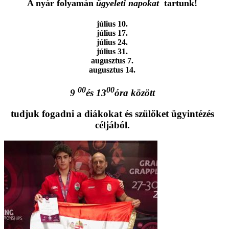
A nyár folyamán
ügyeleti napokat
tartunk!
július 10.
július 17.
július 24.
július 31.
augusztus 7.
augusztus 14.
00
00
9
és 13
óra között
tudjuk fogadni a diákokat és szülőket ügyintézés
céljából.