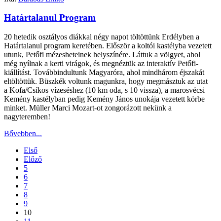
Határtalanul Program
20 hetedik osztályos diákkal négy napot töltöttünk Erdélyben a
Határtalanul program keretében. Először a koltói kastélyba vezetett
utunk, Petőfi mézesheteinek helyszínére. Láttuk a völgyet, ahol
még nyílnak a kerti virágok, és megnéztük az interaktív Petőfi-
kiállítást. Továbbindultunk Magyaróra, ahol mindhárom éjszakát
eltöltöttük. Büszkék voltunk magunkra, hogy megmásztuk az utat
a Kofa/Csíkos vízeséshez (10 km oda, s 10 vissza), a marosvécsi
Kemény kastélyban pedig Kemény János unokája vezetett körbe
minket. Müller Marci Mozart-ot zongorázott nekünk a
nagyteremben!
Bővebben...
Első
Előző
5
6
7
8
9
10