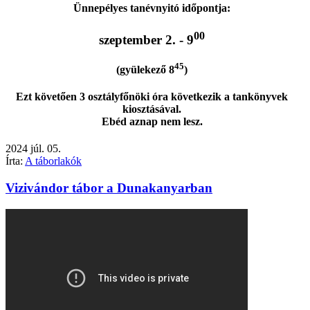
Ünnepélyes tanévnyitó időpontja:
00
szeptember 2. - 9
45
(gyülekező 8
)
Ezt követően 3 osztályfőnöki óra következik a tankönyvek
kiosztásával.
Ebéd aznap nem lesz.
2024
júl.
05.
Írta:
A táborlakók
Vizivándor tábor a Dunakanyarban