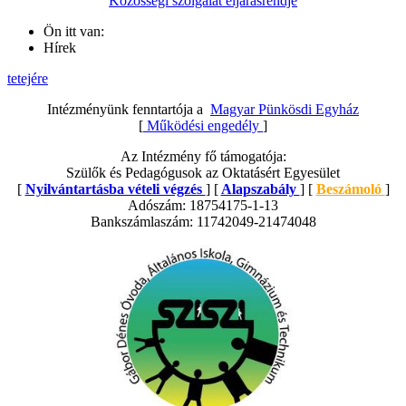
Közösségi szolgálat eljárásrendje
Ön itt van:
Hírek
tetejére
Intézményünk fenntartója a
Magyar Pünkösdi Egyház
[
Működési engedély
]
Az Intézmény fő támogatója:
Szülők és Pedagógusok az Oktatásért Egyesület
[
Nyilvántartásba vételi végzés
] [
Alapszabály
] [
Beszámoló
]
Adószám: 18754175-1-13
Bankszámlaszám: 11742049-21474048