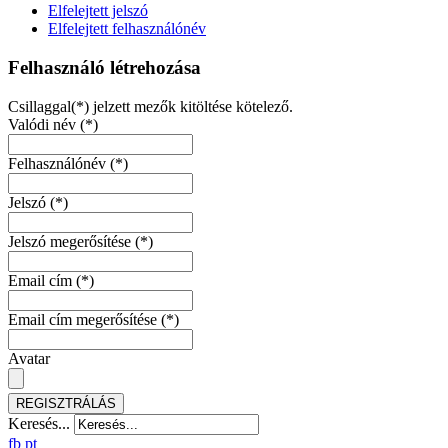
Elfelejtett jelszó
Elfelejtett felhasználónév
Felhasználó létrehozása
Csillaggal(*) jelzett mezők kitöltése kötelező.
Valódi név
(*)
Felhasználónév
(*)
Jelszó
(*)
Jelszó megerősítése
(*)
Email cím
(*)
Email cím megerősítése
(*)
Avatar
REGISZTRÁLÁS
Keresés...
fb
pt