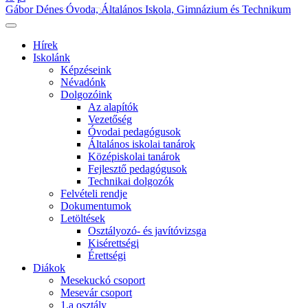
Gábor Dénes Óvoda, Általános Iskola, Gimnázium és Technikum
Hírek
Iskolánk
Képzéseink
Névadónk
Dolgozóink
Az alapítók
Vezetőség
Óvodai pedagógusok
Általános iskolai tanárok
Középiskolai tanárok
Fejlesztő pedagógusok
Technikai dolgozók
Felvételi rendje
Dokumentumok
Letöltések
Osztályozó- és javítóvizsga
Kisérettségi
Érettségi
Diákok
Mesekuckó csoport
Mesevár csoport
1.a osztály