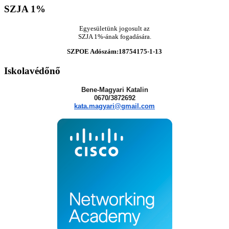
SZJA
1%
Egyesületünk jogosult az
SZJA 1%-ának fogadására.
SZPOE Adószám:18754175-1-13
Iskolavédőnő
Bene-Magyari Katalin
0670/3872692
kata.magyari@gmail.com