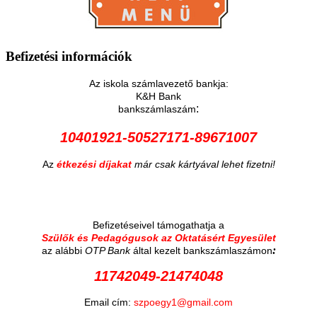
Befizetési
információk
Az iskola számlavezető bankja:
K&H Bank
:
bankszámlaszám
10401921-50527171-89671007
Az
étkezési díjakat
már csak kártyával lehet fizetni!
Befizetéseivel támogathatja a
Szülők és Pedagógusok az Oktatásért Egyesület
:
az alábbi
OTP Bank
által kezelt bankszámlaszámon
11742049-21474048
Email cím:
szpoegy1@gmail.com