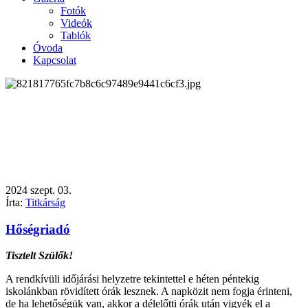
Fotók
Videók
Tablók
Óvoda
Kapcsolat
2024
szept.
03.
Írta:
Titkárság
Hőségriadó
Tisztelt Szülők!
A rendkívüli időjárási helyzetre tekintettel e héten péntekig
iskolánkban rövidített órák lesznek. A napközit nem fogja érinteni,
de ha lehetőségük van, akkor a délelőtti órák után vigyék el a