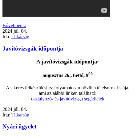
Bővebben...
2024
júl.
04.
Írta:
Titkárság
Javítóvizsgák időpontja
A javítóvizsgák időpontja:
00
augusztus 26., hétfő, 9
A sikeres felkészüléshez folyamatosan bővül a tételsorok listája,
ami az alábbi linken található:
osztályozó- és javítóvizsga segádletek
2024
júl.
04.
Írta:
Titkárság
Nyári ügyelet