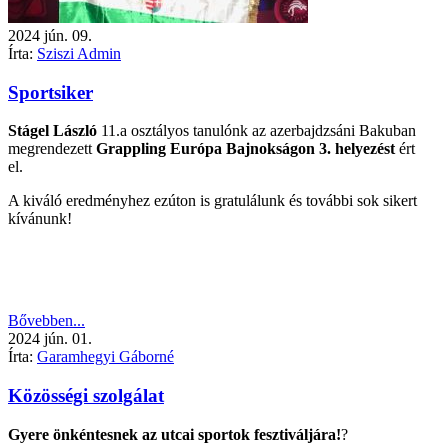
2024
jún.
09.
Írta:
Sziszi Admin
Sportsiker
Stágel László
11.a osztályos tanulónk az azerbajdzsáni Bakuban
megrendezett
Grappling Európa Bajnokságon 3. helyezést
ért
el.
A kiváló eredményhez ezúton is gratulálunk és további sok sikert
kívánunk!
Bővebben...
2024
jún.
01.
Írta:
Garamhegyi Gáborné
Közösségi szolgálat
Gyere önkéntesnek az utcai sportok fesztiváljára!
?