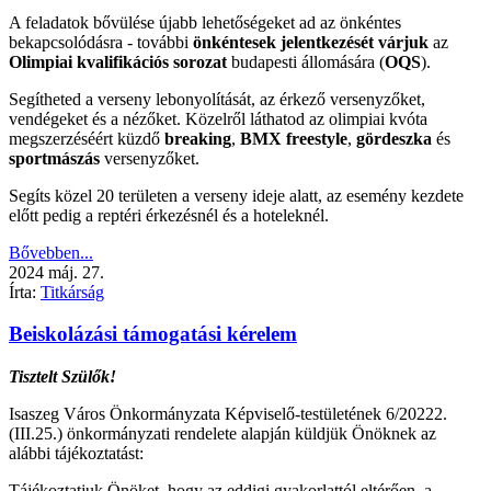
A feladatok bővülése újabb lehetőségeket ad az önkéntes
bekapcsolódásra - további
önkéntesek jelentkezését várjuk
az
Olimpiai kvalifikációs sorozat
budapesti állomására (
OQS
).
Segítheted a verseny lebonyolítását, az érkező versenyzőket,
vendégeket és a nézőket. Közelről láthatod az olimpiai kvóta
megszerzéséért küzdő
breaking
,
BMX freestyle
,
gördeszka
és
sportmászás
versenyzőket.
Segíts közel 20 területen a verseny ideje alatt, az esemény kezdete
előtt pedig a reptéri érkezésnél és a hoteleknél.
Bővebben...
2024
máj.
27.
Írta:
Titkárság
Beiskolázási támogatási kérelem
Tisztelt Szülők!
Isaszeg Város Önkormányzata Képviselő-testületének 6/20222.
(III.25.) önkormányzati rendelete alapján küldjük Önöknek az
alábbi tájékoztatást:
Tájékoztatjuk Önöket, hogy az eddigi gyakorlattól eltérően, a