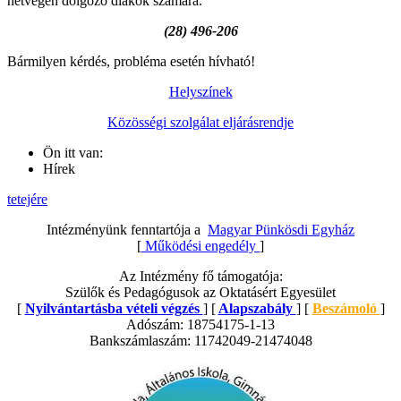
hétvégén dolgozó diákok számára.
(28) 496-206
Bármilyen kérdés, probléma esetén hívható!
Helyszínek
Közösségi szolgálat eljárásrendje
Ön itt van:
Hírek
tetejére
Intézményünk fenntartója a
Magyar Pünkösdi Egyház
[
Működési engedély
]
Az Intézmény fő támogatója:
Szülők és Pedagógusok az Oktatásért Egyesület
[
Nyilvántartásba vételi végzés
] [
Alapszabály
] [
Beszámoló
]
Adószám: 18754175-1-13
Bankszámlaszám: 11742049-21474048