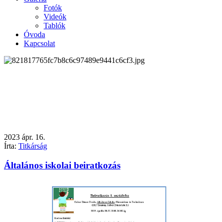
Fotók
Videók
Tablók
Óvoda
Kapcsolat
2023
ápr.
16.
Írta:
Titkárság
Általános iskolai beiratkozás