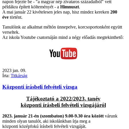
napon fejezte be - "a magyar nép zivataros századaiból" vett
példákra épített költeményét - a
Himnuszt
.
A mai január 22 kivételesen jeles nap, hisz mindez kereken
200
éve
történt.
Tanulóink az alkalmat méltón ünnepelve, korcsoportonként együtt
verseltek.
Az iskola Youtube csatornáján mind a négy előadás megtekinthető:
2023
jan.
09.
Írta:
Titkárság
Központi írásbeli felvételi vizsga
Tájékoztató a 2022/2023. tanév
központi írásbeli felvételi vizsgájáról
2023. január 21-én (szombaton) 9.00-9.30 óra között
várunk
minden olyan tanulót, aki iskolánkban írja meg a
központi középfokú írásbeli felvételi vizsgáját.