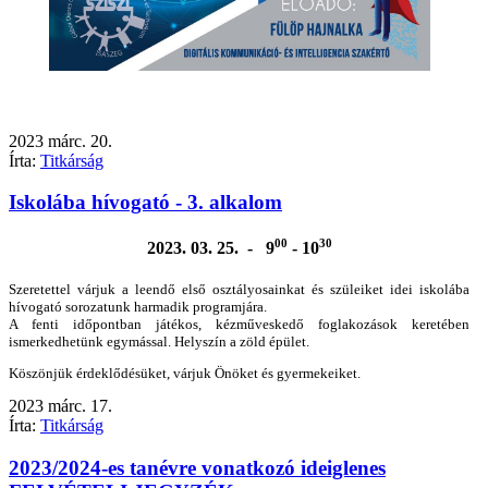
2023
márc.
20.
Írta:
Titkárság
Iskolába hívogató - 3. alkalom
00
30
2023. 03. 25. - 9
- 10
Szeretettel várjuk a leendő első osztályosainkat és szüleiket idei iskolába
hívogató sorozatunk harmadik programjára.
A fenti időpontban játékos, kézműveskedő foglakozások keretében
ismerkedhetünk egymással. Helyszín a zöld épület.
Köszönjük érdeklődésüket, várjuk Önöket és gyermekeiket.
2023
márc.
17.
Írta:
Titkárság
2023/2024-es tanévre vonatkozó ideiglenes