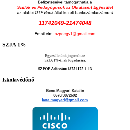
Befizetéseivel támogathatja a
Szülők és Pedagógusok az Oktatásért Egyesület
:
az alábbi
OTP Bank
által kezelt bankszámlaszámon
11742049-21474048
Email cím:
szpoegy1@gmail.com
SZJA
1%
Egyesületünk jogosult az
SZJA 1%-ának fogadására.
SZPOE Adószám:18754175-1-13
Iskolavédőnő
Bene-Magyari Katalin
0670/3872692
kata.magyari@gmail.com