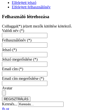
Elfelejtett jelszó
Elfelejtett felhasználónév
Felhasználó létrehozása
Csillaggal(*) jelzett mezők kitöltése kötelező.
Valódi név
(*)
Felhasználónév
(*)
Jelszó
(*)
Jelszó megerősítése
(*)
Email cím
(*)
Email cím megerősítése
(*)
Avatar
REGISZTRÁLÁS
Keresés...
fb
pt