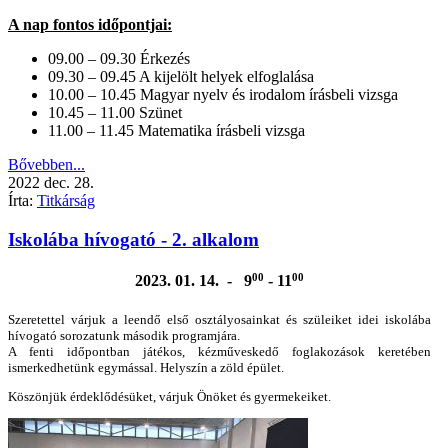
A nap fontos időpontjai:
09.00 – 09.30 Érkezés
09.30 – 09.45 A kijelölt helyek elfoglalása
10.00 – 10.45 Magyar nyelv és irodalom írásbeli vizsga
10.45 – 11.00 Szünet
11.00 – 11.45 Matematika írásbeli vizsga
Bővebben...
2022
dec.
28.
Írta:
Titkárság
Iskolába hívogató - 2. alkalom
00
00
2023. 01. 14. - 9
- 11
Szeretettel várjuk a leendő első osztályosainkat és szüleiket idei iskolába
hívogató sorozatunk második programjára.
A fenti időpontban játékos, kézműveskedő foglakozások keretében
ismerkedhetünk egymással. Helyszín a zöld épület.
Köszönjük érdeklődésüket, várjuk Önöket és gyermekeiket.