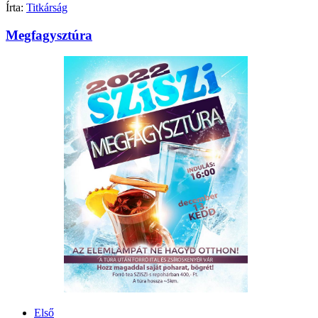
Írta:
Titkárság
Megfagysztúra
Első