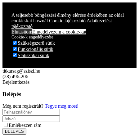
Year
Month
Year
Month
A teljesebb böngészési élmény elérése érdekében az oldal
cookie-kat használ
Cookie tájékoztató
Adatkezelési
tájékoztató
Elutasítom
Engedélyezem a cookie-kat
Cookie-k engedélyezése:
Szükségszerű sütik
Funkcionális sütik
Statisztikai sütik
titkarsag@sziszi.hu
(28) 496-206
Bejelentkezés
Belépés
Még nem regisztrált?
Tegye meg most!
Emlékezzen rám