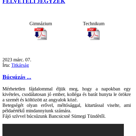
FELVÉTELI JEGYZÉK
Gimnázium
Technikum
2023
márc.
07.
Írta:
Titkárság
Búcsúzás ...
Mérhetetlen fájdalommal éljük meg, hogy a napokban egy
kivételes, csodálatosan jó ember, kolléga és barát hunyta le örökre
a szemét és költözött az angyalok közé.
Betegségét olyan erővel, méltósággal, kitartással viselte, ami
példaértékű mindannyiunk számára.
Fájó szívvel búcsúzunk Bancsicsnè Sümegi Tündètől.