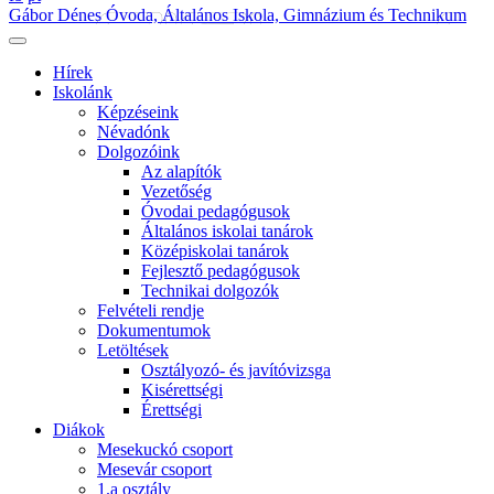
Gábor Dénes Óvoda, Általános Iskola, Gimnázium és Technikum
Hírek
Iskolánk
Képzéseink
Névadónk
Dolgozóink
Az alapítók
Vezetőség
Óvodai pedagógusok
Általános iskolai tanárok
Középiskolai tanárok
Fejlesztő pedagógusok
Technikai dolgozók
Felvételi rendje
Dokumentumok
Letöltések
Osztályozó- és javítóvizsga
Kisérettségi
Érettségi
Diákok
Mesekuckó csoport
Mesevár csoport
1.a osztály