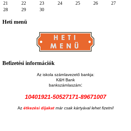
21
22
23
24
25
26
27
28
29
30
Heti
menü
Befizetési
információk
Az iskola számlavezető bankja:
K&H Bank
:
bankszámlaszám
10401921-50527171-89671007
Az
étkezési díjakat
már csak kártyával lehet fizetni!