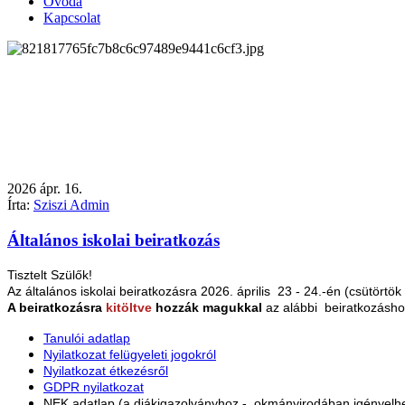
Óvoda
Kapcsolat
2026
ápr.
16.
Írta:
Sziszi Admin
Általános iskolai beiratkozás
Tisztelt Szülők!
Az általános iskolai beiratkozásra 2026. április 23 - 24.-én (csütörtö
A beiratkozásra
kitöltve
hozzák magukkal
az alábbi beiratkozásh
Tanulói adatlap
Nyilatkozat felügyeleti jogokról
Nyilatkozat étkezésről
GDPR nyilatkozat
NEK adatlap (a diákigazolványhoz - okmányirodában igényelh