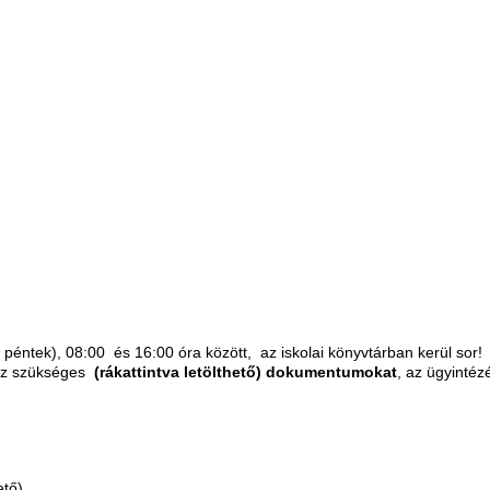
k péntek), 08:00 és 16:00 óra között, az iskolai könyvtárban kerül sor!
oz szükséges
(rákattintva letölthető) dokumentumokat
, az ügyinté
ető)