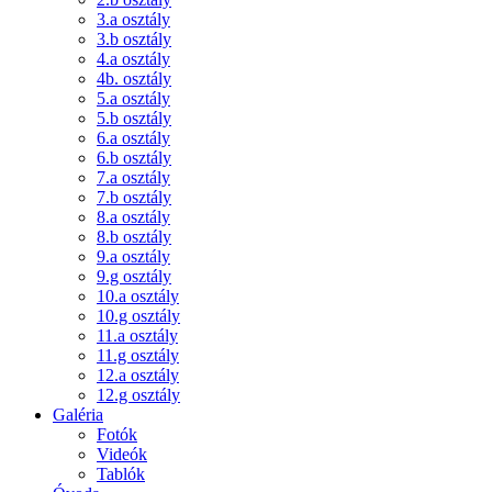
3.a osztály
3.b osztály
4.a osztály
4b. osztály
5.a osztály
5.b osztály
6.a osztály
6.b osztály
7.a osztály
7.b osztály
8.a osztály
8.b osztály
9.a osztály
9.g osztály
10.a osztály
10.g osztály
11.a osztály
11.g osztály
12.a osztály
12.g osztály
Galéria
Fotók
Videók
Tablók