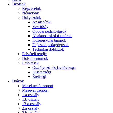
Iskolánk
Képzéseink
Névadónk
Dolgozóink
Az alapítók
Vezetőség
Óvodai pedagógusok
Általános iskolai tanárok
Középiskolai tanárok
Fejlesztő pedagógusok
Technikai dolgozók
Felvételi rendje
Dokumentumok
Letöltések
Osztályozó- és javítóvizsga
Kisérettségi
Érettségi
Diákok
Mesekuckó csoport
Mesevár csoport
1.a osztály
1.b osztály
13.a osztály
2.a osztály
2.b osztály