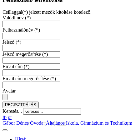
Csillaggal(*) jelzett mezők kitöltése kötelező.
Valódi név
(*)
Felhasználónév
(*)
Jelszó
(*)
Jelszó megerősítése
(*)
Email cím
(*)
Email cím megerősítése
(*)
Avatar
REGISZTRÁLÁS
Keresés...
fb
pt
Gábor Dénes Óvoda, Általános Iskola, Gimnázium és Technikum
Hírek