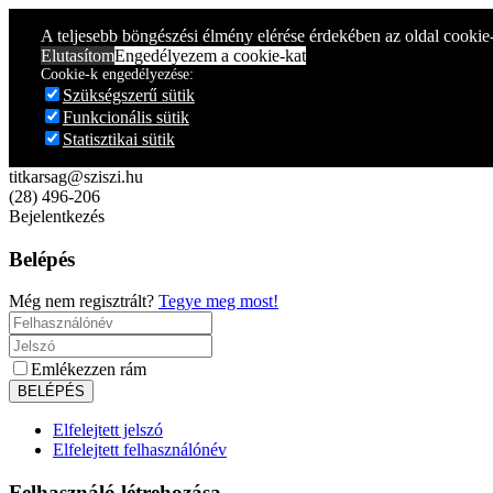
Year
Month
Year
Month
A teljesebb böngészési élmény elérése érdekében az oldal cookie
Elutasítom
Engedélyezem a cookie-kat
Cookie-k engedélyezése:
Szükségszerű sütik
Funkcionális sütik
Statisztikai sütik
titkarsag@sziszi.hu
(28) 496-206
Bejelentkezés
Belépés
Még nem regisztrált?
Tegye meg most!
Emlékezzen rám
Elfelejtett jelszó
Elfelejtett felhasználónév
Felhasználó létrehozása