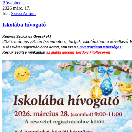
Bővebben...
2026
márc.
17.
Írta:
Sziszi Admin
Iskolába hívogató
Kedves Szülők és Gyerekek!
2026. március 28.-án (szombaton), tartjuk iskolánkban a következő
I
A részvétel regisztrációhoz kötött, ami ezen
a hivatkozáson lehetséges!
Kérjük segítse minkánkat
az alábbi anonim kérdőív kitöltésével!