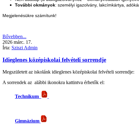
További okmányok
: személyi igazolvány, lakcímkártya, adókár
Megjelenésükre számítunk!
Bővebben...
2026
márc.
17.
Írta:
Sziszi Admin
Idieglenes középiskolai felvételi sorrendje
Megszületett az iskolánk idieglenes középiskolai felvételi sorrendje:
A sorrendek az alábbi ikonokra kattintva érhetők el:
Technikum
Gimnázium