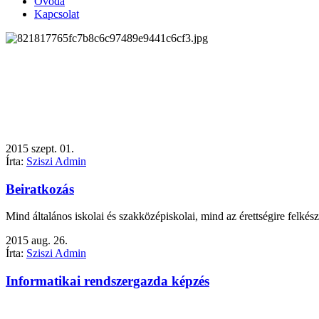
Óvoda
Kapcsolat
2015
szept.
01.
Írta:
Sziszi Admin
Beiratkozás
Mind általános iskolai és szakközépiskolai, mind az érettségire felké
2015
aug.
26.
Írta:
Sziszi Admin
Informatikai rendszergazda képzés