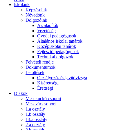
Iskolánk
Képzéseink
Névadónk
Dolgozóink
Az alapítók
Vezetőség
Óvodai pedagógusok
Általános iskolai tanárok
Középiskolai tanárok
Fejlesztő pedagógusok
Technikai dolgozók
Felvételi rendje
Dokumentumok
Letöltések
Osztályozó- és javítóvizsga
Kisérettségi
Érettségi
Diákok
Mesekuckó csoport
Mesevár csoport
1.a osztály
1.b osztály
13.a osztály
2.a osztály
2.b osztály