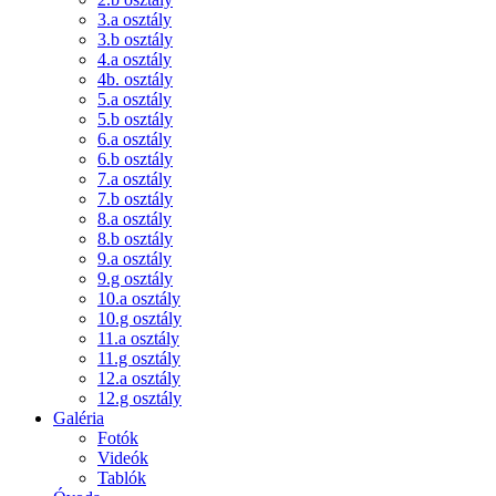
3.a osztály
3.b osztály
4.a osztály
4b. osztály
5.a osztály
5.b osztály
6.a osztály
6.b osztály
7.a osztály
7.b osztály
8.a osztály
8.b osztály
9.a osztály
9.g osztály
10.a osztály
10.g osztály
11.a osztály
11.g osztály
12.a osztály
12.g osztály
Galéria
Fotók
Videók
Tablók