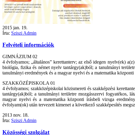
2015
jan.
19.
Írta:
Sziszi Admin
Felvételi információk
GIMNÁZIUM 02
4 évfolyamos; „általános” kerettanterv; az első idegen nyelv(ek) a(
biológia, fizika és német nyelv tantárgy(ak)ból; a tanulmányi terület
tanulmányi eredmények és a magyar nyelvi és a matematika központi í
SZAKKÖZÉPISKOLA 01
4 évfolyamos; szakközépiskolai közismereti és szakképzési kerettanter
tantárgy(ak)ból; a tanulmányi területre mozgásszervi fogyatékos, lát
magyar nyelvi és a matematika központi írásbeli vizsga eredménye 
évfolyam(ok) után tervezett kimenet a következő szakképesítés megsz
2013
nov.
18.
Írta:
Sziszi Admin
Közösségi szolgálat