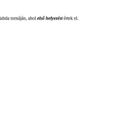
ilabda tornáján, ahol
első helyezést
értek el.