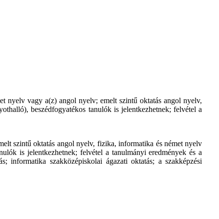
t nyelv vagy a(z) angol nyelv; emelt szintű oktatás angol nyelv,
yothalló), beszédfogyatékos tanulók is jelentkezhetnek; felvétel a
elt szintű oktatás angol nyelv, fizika, informatika és német nyelv
tanulók is jelentkezhetnek; felvétel a tanulmányi eredmények és a
s; informatika szakközépiskolai ágazati oktatás; a szakképzési