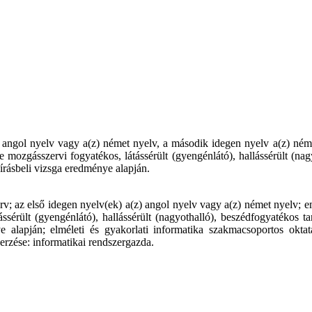
z) angol nyelv vagy a(z) német nyelv, a második idegen nyelv a(z) néme
re mozgásszervi fogyatékos, látássérült (gyengénlátó), hallássérült (nag
rásbeli vizsga eredménye alapján.
v; az első idegen nyelv(ek) a(z) angol nyelv vagy a(z) német nyelv; em
ássérült (gyengénlátó), hallássérült (nagyothalló), beszédfogyatékos 
alapján; elméleti és gyakorlati informatika szakmacsoportos oktatá
erzése: informatikai rendszergazda.