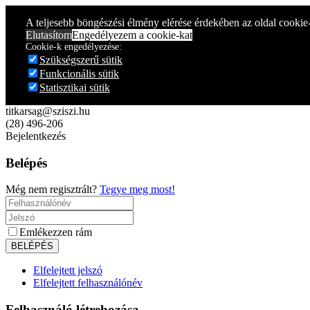
Year
Month
Year
Month
A teljesebb böngészési élmény elérése érdekében az oldal cookie
Elutasítom
Engedélyezem a cookie-kat
Cookie-k engedélyezése:
Szükségszerű sütik
Funkcionális sütik
Statisztikai sütik
titkarsag@sziszi.hu
(28) 496-206
Bejelentkezés
Belépés
Még nem regisztrált?
Tegye meg most!
Emlékezzen rám
Elfelejtett jelszó
Elfelejtett felhasználónév
Felhasználó létrehozása