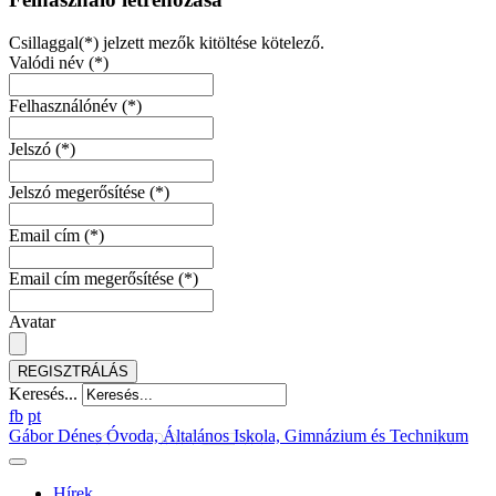
Csillaggal(*) jelzett mezők kitöltése kötelező.
Valódi név
(*)
Felhasználónév
(*)
Jelszó
(*)
Jelszó megerősítése
(*)
Email cím
(*)
Email cím megerősítése
(*)
Avatar
REGISZTRÁLÁS
Keresés...
fb
pt
Gábor Dénes Óvoda, Általános Iskola, Gimnázium és Technikum
Hírek