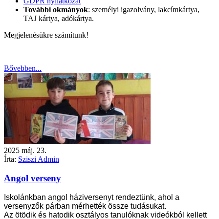
GDPR nyilatkozat
További okmányok
: személyi igazolvány, lakcímkártya,
TAJ kártya, adókártya.
Megjelenésükre számítunk!
Bővebben...
2025
máj.
23.
Írta:
Sziszi Admin
Angol verseny
Iskolánkban angol háziversenyt rendeztünk, ahol a
versenyzők párban mérhették össze tudásukat.
Az ötödik és hatodik osztályos tanulóknak videókból kellett