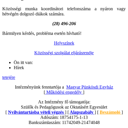
Közösségi munka koordinátori telefonszáma a nyáron vagy
hétvégén dolgozó diákok számára.
(28) 496-206
Bármilyen kérdés, probléma esetén hívható!
Helyszínek
Közösségi szolgálat eljárásrendje
Ön itt van:
Hírek
tetejére
Intézményünk fenntartója a
Magyar Pünkösdi Egyház
[
Működési engedély
]
Az Intézmény fő támogatója:
Szülők és Pedagógusok az Oktatásért Egyesület
[
Nyilvántartásba vételi végzés
] [
Alapszabály
] [
Beszámoló
]
Adószám: 18754175-1-13
Bankszámlaszám: 11742049-21474048