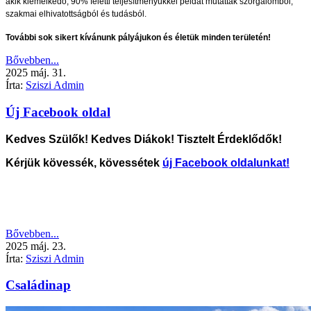
akik kiemelkedő, 90% feletti teljesítményükkel példát mutattak szorgalomból,
szakmai elhivatottságból és tudásból.
További sok sikert kívánunk pályájukon és életük minden területén!
Bővebben...
2025
máj.
31.
Írta:
Sziszi Admin
Új Facebook oldal
Kedves Szülők! Kedves Diákok! Tisztelt Érdeklődők!
Kérjük kövessék, kövessétek
új Facebook oldalunkat!
Bővebben...
2025
máj.
23.
Írta:
Sziszi Admin
Családinap