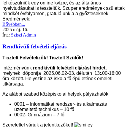
felkészülniük egy online kvízre, és az általános
nyelvtudásukat is teszteltük. Szuper eredmények születtek
mindkét évfolyamon, gratulálunk a a győzteseknek!
Eredmények:
Bővebben...
2025
máj.
16.
Írta:
Sziszi Admin
Rendkívüli felvételi eljárás
Tisztelt Felvételizők! Tisztelt Szülők!
Intézményünk
rendkívüli felvételi eljárást hirdet,
melynek időpontja 2025.06.02-03. délután 13:.00-16:00
óra között. H
elyszíne az iskola fő épületének emeleti
titkársága.
Az alábbi szabad középiskolai helyek pályázhatók:
0001 – Informatikai rendszer- és alkalmazás
üzemeltető technikus – 10 fő
0002- Gimnázium – 7 fő
Szeretettel várjuk a jelentkezőket!