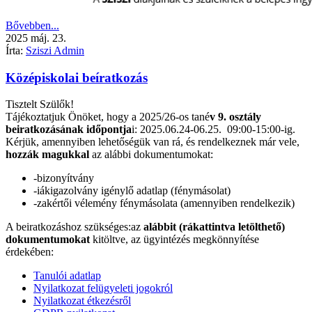
Bővebben...
2025
máj.
23.
Írta:
Sziszi Admin
Középiskolai beíratkozás
Tisztelt Szülők!
Tájékoztatjuk Önöket, hogy a 2025/26-os tané
v 9. osztály
beiratkozásának időpontja
i: 2025.06.24-06.25. 09:00-15:00-ig.
Kérjük, amennyiben lehetőségük van rá, és rendelkeznek már vele,
hozzák magukkal
az alábbi dokumentumokat:
-bizonyítvány
-iákigazolvány igénylő adatlap (fénymásolat)
-zakértői vélemény fénymásolata (amennyiben rendelkezik)
A beiratkozáshoz szükséges:az
alábbit (rákattintva letölthető)
dokumentumokat
kitöltve, az ügyintézés megkönnyítése
érdekében:
Tanulói adatlap
Nyilatkozat felügyeleti jogokról
Nyilatkozat étkezésről