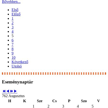
Bővebben...
Első
Előző
1
2
3
4
5
6
7
8
9
10
Következő
Utolsó
Eseménynaptár
762 Augusztus
H
K
Sze
Cs
P
Szo
V
1
2
3
4
5