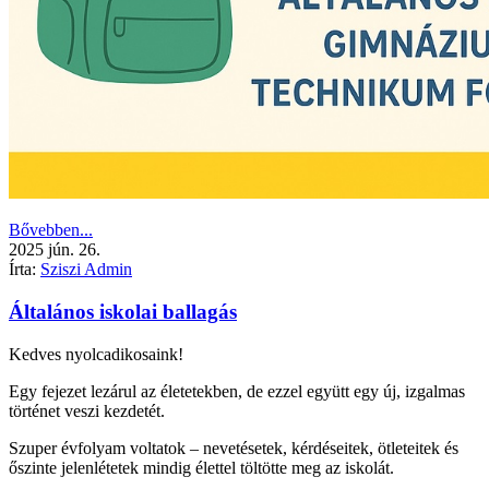
Bővebben...
2025
jún.
26.
Írta:
Sziszi Admin
Általános iskolai ballagás
Kedves nyolcadikosaink!
Egy fejezet lezárul az életetekben, de ezzel együtt egy új, izgalmas
történet veszi kezdetét.
Szuper évfolyam voltatok – nevetésetek, kérdéseitek, ötleteitek és
őszinte jelenlétetek mindig élettel töltötte meg az iskolát.