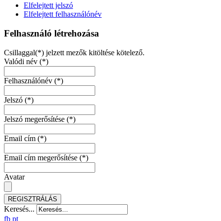
Elfelejtett jelszó
Elfelejtett felhasználónév
Felhasználó létrehozása
Csillaggal(*) jelzett mezők kitöltése kötelező.
Valódi név
(*)
Felhasználónév
(*)
Jelszó
(*)
Jelszó megerősítése
(*)
Email cím
(*)
Email cím megerősítése
(*)
Avatar
REGISZTRÁLÁS
Keresés...
fb
pt