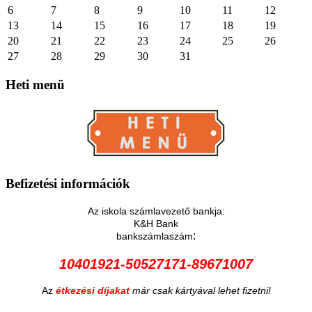
6
7
8
9
10
11
12
13
14
15
16
17
18
19
20
21
22
23
24
25
26
27
28
29
30
31
Heti
menü
Befizetési
információk
Az iskola számlavezető bankja:
K&H Bank
:
bankszámlaszám
10401921-50527171-89671007
Az
étkezési díjakat
már csak kártyával lehet fizetni!