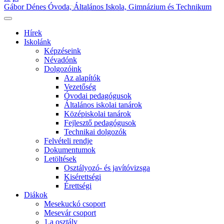
Gábor Dénes Óvoda, Általános Iskola, Gimnázium és Technikum
Hírek
Iskolánk
Képzéseink
Névadónk
Dolgozóink
Az alapítók
Vezetőség
Óvodai pedagógusok
Általános iskolai tanárok
Középiskolai tanárok
Fejlesztő pedagógusok
Technikai dolgozók
Felvételi rendje
Dokumentumok
Letöltések
Osztályozó- és javítóvizsga
Kisérettségi
Érettségi
Diákok
Mesekuckó csoport
Mesevár csoport
1.a osztály