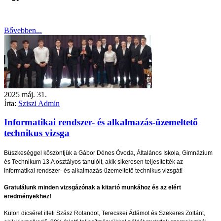
Bővebben...
2025
máj.
31.
Írta:
Sziszi Admin
Informatikai rendszer- és alkalmazás-üzemeltető
technikus vizsga
Büszkeséggel köszöntjük a Gábor Dénes Óvoda, Általános Iskola, Gimnázium
és Technikum 13.A osztályos tanulóit, akik sikeresen teljesítették az
Informatikai rendszer- és alkalmazás-üzemeltető technikus vizsgát!
Gratulálunk minden vizsgázónak a kitartó munkához és az elért
eredményekhez!
Külön dicséret illeti Szász Rolandot, Terecskei Ádámot és Szekeres Zoltánt,