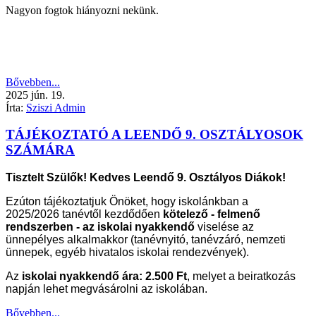
Nagyon fogtok hiányozni nekünk.
Bővebben...
2025
jún.
19.
Írta:
Sziszi Admin
TÁJÉKOZTATÓ A LEENDŐ 9. OSZTÁLYOSOK
SZÁMÁRA
Tisztelt Szülők! Kedves Leendő 9. Osztályos Diákok!
Ezúton tájékoztatjuk Önöket, hogy iskolánkban a
2025/2026 tanévtől kezdődően
kötelező -
felmenő
rendszerben - az iskolai nyakkendő
viselése az
ünnepélyes alkalmakkor (tanévnyitó, tanévzáró, nemzeti
ünnepek, egyéb hivatalos iskolai rendezvények).
Az
iskolai nyakkendő ára: 2.500 Ft
, melyet a beiratkozás
napján lehet megvásárolni az iskolában.
Bővebben...