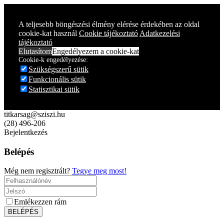
Year
Month
Year
Month
A teljesebb böngészési élmény elérése érdekében az oldal
cookie-kat használ
Cookie tájékoztató
Adatkezelési
tájékoztató
Elutasítom
Engedélyezem a cookie-kat
Cookie-k engedélyezése:
Szükségszerű sütik
Funkcionális sütik
Statisztikai sütik
titkarsag@sziszi.hu
(28) 496-206
Bejelentkezés
Belépés
Még nem regisztrált?
Tegye meg most!
Emlékezzen rám