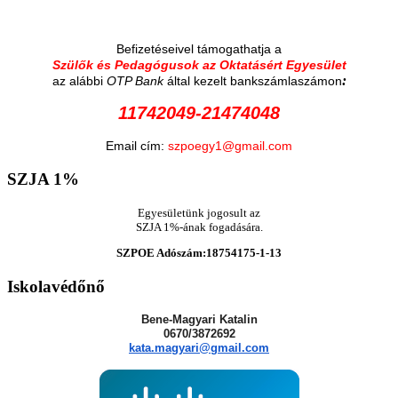
Befizetéseivel támogathatja a
Szülők és Pedagógusok az Oktatásért Egyesület
:
az alábbi
OTP Bank
által kezelt bankszámlaszámon
11742049-21474048
Email cím:
szpoegy1@gmail.com
SZJA
1%
Egyesületünk jogosult az
SZJA 1%-ának fogadására.
SZPOE Adószám:18754175-1-13
Iskolavédőnő
Bene-Magyari Katalin
0670/3872692
kata.magyari@gmail.com