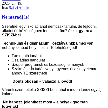
2025
jún.
19.
Írta:
Sziszi Admin
Ne maradj le!
Szeretnél egy iskolát, ahol nemcsak tanulni, de fejlődni,
alkotni és közösségben lenni is öröm? Akkor
gyere a
SZISZI-be
!
Technikumi és gimnáziumi osztályainkba
még van
néhány szabad hely – ez a TE lehetőséged!
Támogató tanárok
Családias hangulat
Szuper programok és közösségi élmények
Szakmát adó tudás vagy egyenes út az egyetemre –
ahogy TE szeretnéd!
Dönts okosan – válaszd a jövőd!
Várunk szeretettel a SZISZI-ben, ahol minden tanév egy új
kaland!
Ne habozz, jelentkezz most – a helyek gyorsan
fogynak!