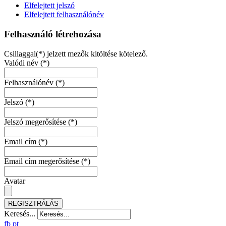
Elfelejtett jelszó
Elfelejtett felhasználónév
Felhasználó létrehozása
Csillaggal(*) jelzett mezők kitöltése kötelező.
Valódi név
(*)
Felhasználónév
(*)
Jelszó
(*)
Jelszó megerősítése
(*)
Email cím
(*)
Email cím megerősítése
(*)
Avatar
REGISZTRÁLÁS
Keresés...
fb
pt