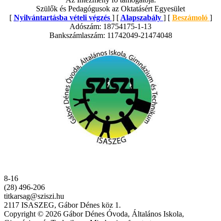
Szülők és Pedagógusok az Oktatásért Egyesület
[
Nyilvántartásba vételi végzés
] [
Alapszabály
] [
Beszámoló
]
Adószám: 18754175-1-13
Bankszámlaszám: 11742049-21474048
8-16
(28) 496-206
titkarsag@sziszi.hu
2117 ISASZEG, Gábor Dénes köz 1.
Copyright © 2026 Gábor Dénes Óvoda, Általános Iskola,