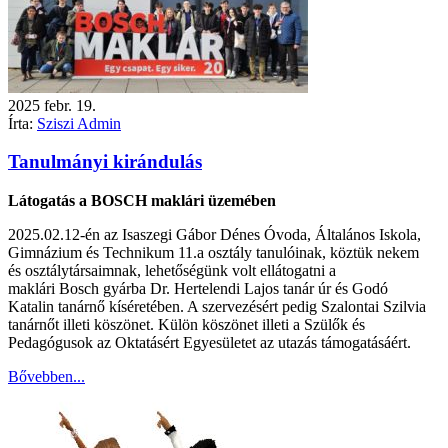
2025
febr.
19.
Írta:
Sziszi Admin
Tanulmányi kirándulás
Látogatás a BOSCH maklári üzemében
2025.02.12-én az Isaszegi Gábor Dénes Óvoda, Általános Iskola,
Gimnázium és Technikum 11.a osztály tanulóinak, köztük nekem
és osztálytársaimnak, lehetőségünk volt ellátogatni a
maklári Bosch gyárba Dr. Hertelendi Lajos tanár úr és Godó
Katalin tanárnő kíséretében. A szervezésért pedig Szalontai Szilvia
tanárnőt illeti köszönet. Külön köszönet illeti a Szülők és
Pedagógusok az Oktatásért Egyesületet az utazás támogatásáért.
Bővebben...