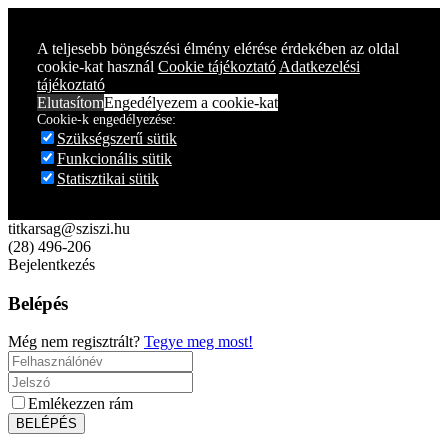
Year
Month
Year
Month
A teljesebb böngészési élmény elérése érdekében az oldal
cookie-kat használ
Cookie tájékoztató
Adatkezelési
tájékoztató
Elutasítom
Engedélyezem a cookie-kat
Cookie-k engedélyezése:
Szükségszerű sütik
Funkcionális sütik
Statisztikai sütik
titkarsag@sziszi.hu
(28) 496-206
Bejelentkezés
Belépés
Még nem regisztrált?
Tegye meg most!
Emlékezzen rám