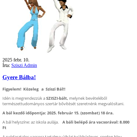
2025
febr.
10.
Írta:
Sziszi Admin
Gyere Bálba!
Figyelem! Közeleg a Sziszi Bál!!
Idén is megrendezzük a
SZISZI-bált,
melynek bevételéből
természettudományos szertár bővítését szeretnénk megvalósítani.
A bál kezdő időpontja: 2025. február 15. (szombat) 18 óra.
A bál helyszíne: az iskola aulája.
A báli belépő ára vacsorával: 8.000
Ft
A svédasztalos vacsora tartalma: újházi tyúkhúsleves, cordon bleu,