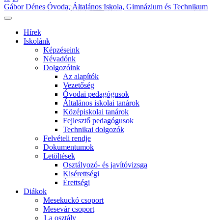
Gábor Dénes Óvoda, Általános Iskola, Gimnázium és Technikum
Hírek
Iskolánk
Képzéseink
Névadónk
Dolgozóink
Az alapítók
Vezetőség
Óvodai pedagógusok
Általános iskolai tanárok
Középiskolai tanárok
Fejlesztő pedagógusok
Technikai dolgozók
Felvételi rendje
Dokumentumok
Letöltések
Osztályozó- és javítóvizsga
Kisérettségi
Érettségi
Diákok
Mesekuckó csoport
Mesevár csoport
1.a osztály