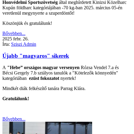
Honvédelmi Sportszövetség
által meghírdetett Kinizsi Közelharc
Kupán földharc kategóriájában -70 kg-ban 2025. március 05-én
veretlenül megynyerte a szuperdöntőt!
Köszönjük és gratulálunk!
Bővebben...
2025
febr.
26.
Írta:
Sziszi Admin
Újabb "magyaros" sikerek
A
"Hebe” országos magyar versenyen
Rózsa Vendel 7.a és
Bécsi Gergely 7.b sztályos tanulók a "Kötelezők könnyedén"
kategóriában
ezüst fokozatot
nyertek!
Mindkét diák felkészítő tanára Parrag Klára.
Gratulálunk!
Bővebben...