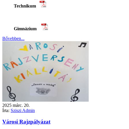
Technikum
Gimnázium
Bővebben...
2025
márc.
20.
Írta:
Sziszi Admin
Városi Rajzpályázat