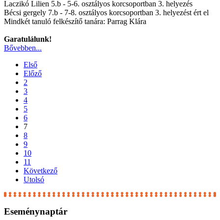
Laczikó Lilien 5.b - 5-6. osztályos korcsoportban 3. helyezés
Bécsi gergely 7.b - 7-8. osztályos korcsoportban 3. helyezést ért el
Mindkét tanuló felkészítő tanára: Parrag Klára
Garatulálunk!
Bővebben...
Első
Előző
2
3
4
5
6
7
8
9
10
11
Következő
Utolsó
Eseménynaptár