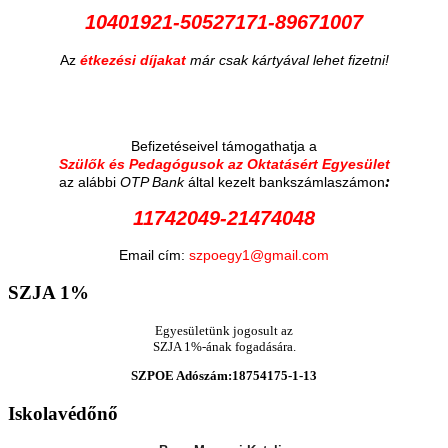
10401921-50527171-89671007
Az
étkezési díjakat
már csak kártyával lehet fizetni!
Befizetéseivel támogathatja a
Szülők és Pedagógusok az Oktatásért Egyesület
:
az alábbi
OTP Bank
által kezelt bankszámlaszámon
11742049-21474048
Email cím:
szpoegy1@gmail.com
SZJA
1%
Egyesületünk jogosult az
SZJA 1%-ának fogadására.
SZPOE Adószám:18754175-1-13
Iskolavédőnő