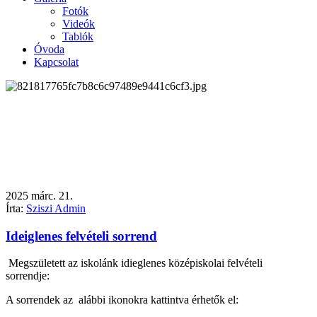
Fotók
Videók
Tablók
Óvoda
Kapcsolat
2025
márc.
21.
Írta:
Sziszi Admin
Ideiglenes felvételi sorrend
Megszületett az iskolánk idieglenes középiskolai felvételi
sorrendje:
A sorrendek az alábbi ikonokra kattintva érhetők el: