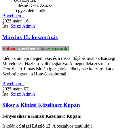
Üdvözlettel:
Illésné Deák Zsuzsa
egyesületi elnök
Bővebben...
2025
márc.
16.
Írta:
Sziszi Admin
Március 15. koszorúzás
Ebben
az éveben is
koszorúztunk!
Idén az ünnepi megemlékezés a rossz időjárás miat az Isaszegi
Művelődési Házban volt megtartva. A megemlékezés után
Derczbach Tamás islolán igazgatója elhelyezte koszorúnkat a
Szoborhegyen, a Honvédszobornál.
Bővebben...
2025
márc.
07.
Írta:
Sziszi Admin
Siker a Kinizsi Közelharc Kupán
Fényes siker a Kinizsi Közelharc Kupán!
Iskolánk
Stágel László
12. A
osztályos tanululója