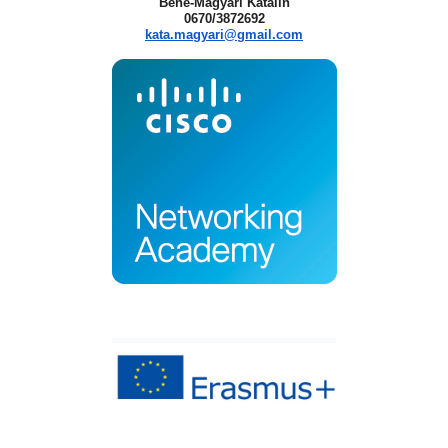
Bene-Magyari Katalin
0670/3872692
kata.magyari@gmail.com