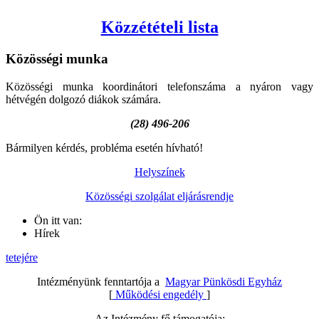
Közzétételi lista
Közösségi
munka
Közösségi munka koordinátori telefonszáma a nyáron vagy
hétvégén dolgozó diákok számára.
(28) 496-206
Bármilyen kérdés, probléma esetén hívható!
Helyszínek
Közösségi szolgálat eljárásrendje
Ön itt van:
Hírek
tetejére
Intézményünk fenntartója a
Magyar Pünkösdi Egyház
[
Működési engedély
]
Az Intézmény fő támogatója: