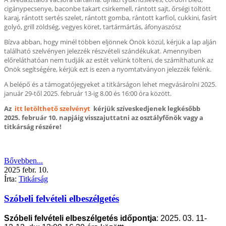
cigánypecsenye, baconbe takart csirkemell, rántott sajt, őrségi töltött
karaj, rántott sertés szelet, rántott gomba, rántott karfiol, cukkini, fasírt
golyó, grill zöldség, vegyes köret, tartármártás, áfonyaszósz
Bízva abban, hogy minél többen eljönnek Önök közül, kérjük a lap alján
található szelvényen jelezzék részvételi szándékukat. Amennyiben
előreláthatóan nem tudják az estét velünk tölteni, de számíthatunk az
Önök segítségére, kérjük ezt is ezen a nyomtatványon jelezzék felénk.
A belépő és a támogatójegyeket a titkárságon lehet megvásárolni 2025.
január 29-től 2025. február 13-ig 8.00 és 16:00 óra között.
Az
itt letölthető szelvényt
kérjük szíveskedjenek legkésőbb
2025. február 10. napjáig visszajuttatni az osztályfőnök vagy a
titkárság részére!
Bővebben...
2025
febr.
10.
Írta:
Titkárság
Szóbeli felvételi elbeszélgetés
Szóbeli felvételi elbeszélgetés időpontja
: 2025. 03. 11-