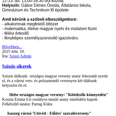
12-13. du: 13:00-16.30 óra közöttt
Helyszín:
Gábor Dénes Óvoda, Általános Iskola,
Gimnázium és Technikum fő épülete
Amit kérünk a szóbeli elbeszélgetésre:
- alkalomnak megfelelő öltözet
- matematika, illetve magyar nyelv és irodalom füzet
- félévi értesítő
- fényképes személyazonosító igazolván
y
Bővebben...
2025
febr.
10.
Írta:
Sziszi Admin
Sziszis sikerek
Sziszis diákunk országos magyar verseny arany fokozatát nyerte
el, és a városi vers- és prózamondó versenyen két diákunk
helyezést ért el.
Hebe országos magyar verseny: "Kötelezők könnyedén"
Koszta Emma 6.b osztályos tanuló arany minősítést kapott.
Felkészítő tanára: Parrag Klára
Isaszeg városi 'Utóvéd - Előörs' szavalóverseny"