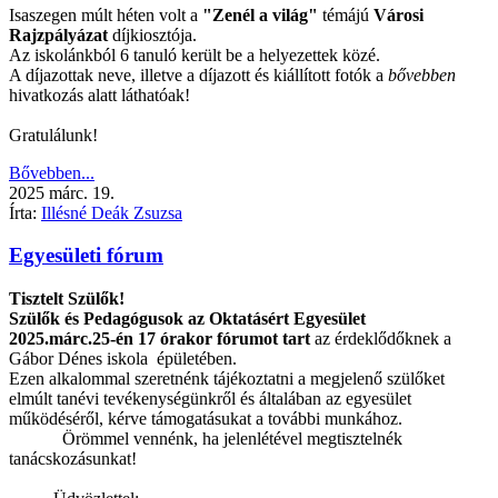
Isaszegen múlt héten volt a
"Zenél a világ"
témájú
Városi
Rajzpályázat
díjkiosztója.
Az iskolánkból 6 tanuló került be a helyezettek közé.
A díjazottak neve, illetve a díjazott és kiállított fotók a
bővebben
hivatkozás alatt láthatóak!
Gratulálunk!
Bővebben...
2025
márc.
19.
Írta:
Illésné Deák Zsuzsa
Egyesületi fórum
Tisztelt Szülők!
Szülők és Pedagógusok az Oktatásért Egyesület
2025.márc.25-én 17 órakor fórumot tart
az érdeklődőknek a
Gábor Dénes iskola épületében.
Ezen alkalommal szeretnénk tájékoztatni a megjelenő szülőket
elmúlt tanévi tevékenységünkről és általában az egyesület
működéséről, kérve támogatásukat a további munkához.
Örömmel vennénk, ha jelenlétével megtisztelnék
tanácskozásunkat!