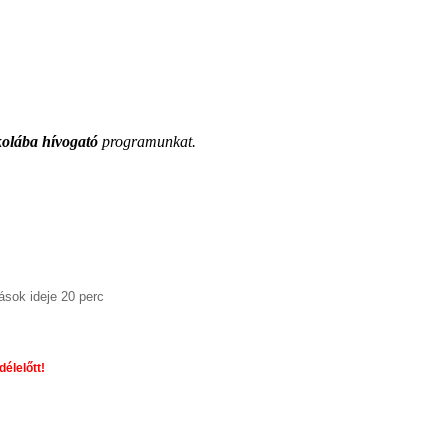
olába hívogató
programunkat.
ások ideje 20 perc
élelőtt!