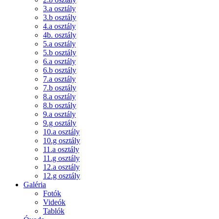
3.a osztály
3.b osztály
4.a osztály
4b. osztály
5.a osztály
5.b osztály
6.a osztály
6.b osztály
7.a osztály
7.b osztály
8.a osztály
8.b osztály
9.a osztály
9.g osztály
10.a osztály
10.g osztály
11.a osztály
11.g osztály
12.a osztály
12.g osztály
Galéria
Fotók
Videók
Tablók