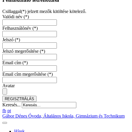
Csillaggal(*) jelzett mezők kitöltése kötelező.
Valódi név
(*)
Felhasználónév
(*)
Jelszó
(*)
Jelszó megerősítése
(*)
Email cím
(*)
Email cím megerősítése
(*)
Avatar
REGISZTRÁLÁS
Keresés...
fb
pt
Gábor Dénes Óvoda, Általános Iskola, Gimnázium és Technikum
Hírek