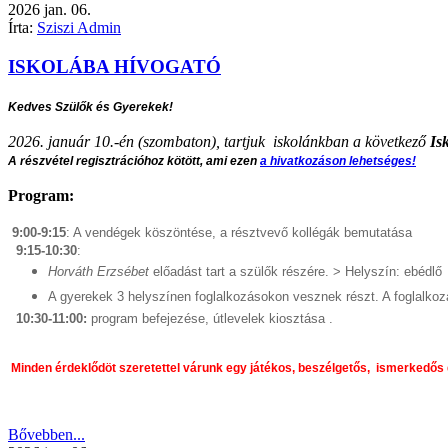
2026
jan.
06.
Írta:
Sziszi Admin
ISKOLÁBA HÍVOGATÓ
Kedves Szülők és Gyerekek!
2026. január 10.-én (szombaton), tartjuk iskolánkban a következő
Isk
A részvétel regisztrációhoz kötött, ami ezen
a hivatkozáson lehetséges!
Program:
9:00-9:15
: A vendégek köszöntése, a résztvevő kollégák bemutatása
9:15-10:30
:
Horváth Erzsébet
előadást tart a szülők részére. > Helyszín: ebédlő
A gyerekek 3 helyszínen foglalkozásokon vesznek részt. A foglalkoz
10:30-11:00:
program befejezése, útlevelek kiosztása .
 Minden érdeklődöt szeretettel várunk egy játékos, beszélgetős,  ismerkedős d
Bővebben...