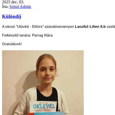
2025
dec.
03.
Írta:
Sziszi Admin
Különdíj
A városi "Utóvéd - Előörs" szavalóversenyen
Laczikó Lilien 6.b
osztá
Felkészitő tanára: P
arrag Klára
Gratulálunk!