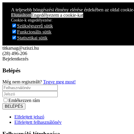
Year
Month
Year
Month
A teljesebb böngészési élmény elérése érdekében az oldal cookie
Elutasítom
Engedélyezem a cookie-kat
Cookie-k engedélyezése:
Szükségszerű sütik
Funkcionális sütik
Statisztikai sütik
titkarsag@sziszi.hu
(28) 496-206
Bejelentkezés
Belépés
Még nem regisztrált?
Tegye meg most!
Emlékezzen rám
Elfelejtett jelszó
Elfelejtett felhasználónév
Felhasználó létrehozása