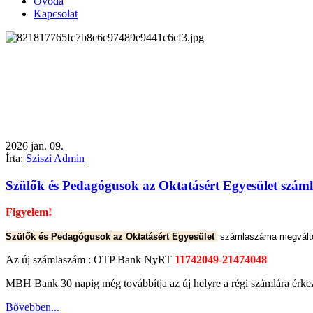
Óvoda
Kapcsolat
2026
jan.
09.
Írta:
Sziszi Admin
Szülők és Pedagógusok az Oktatásért Egyesület szám
Figyelem!
Szülők és Pedagógusok az Oktatásért Egyesület
számlaszáma megválto
Az új számlaszám :
OTP Bank NyRT
11742049-21474048
MBH Bank 30 napig még továbbítja az új helyre a régi számlára érk
Bővebben...