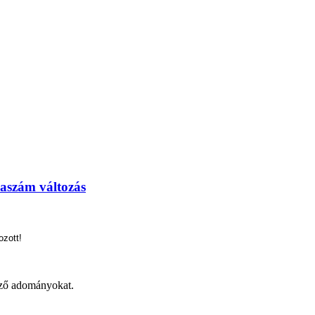
laszám változás
zott!
ező adományokat.