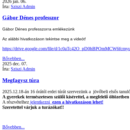
2026
jan.
06.
Írta:
Sziszi Admin
Gábor Dénes professzor
Gábor Dénes professzorra emlékezünk
Az alábbi hivatkozáson tekintse meg a videót!
https://drive.google.com/file/d/1c0aTc42O_pD0hBPOmMCW6fcmyu
Bővebben...
2025
dec.
07.
Írta:
Sziszi Admin
Megfagysz túra
2025.12.18-án 16 órától erdei túrát szervezünk a jövőbeli elsős tanuló
A gyerekek természetesen szülői kísérettel, a megfelelő öltözetben
A részvételhez
jelentkezni
ezen a hivatkozáson lehet!
Szeretettel várjuk a turázókat!!
Bővebben...