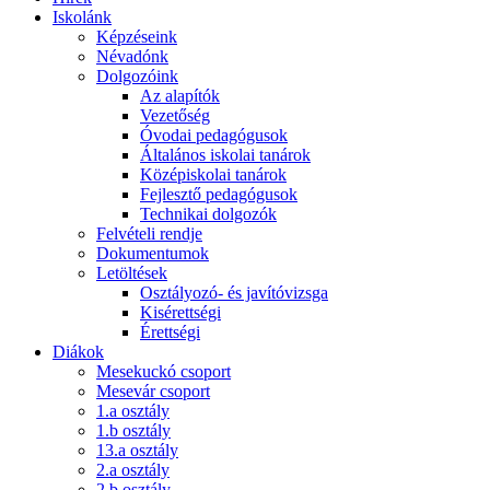
Iskolánk
Képzéseink
Névadónk
Dolgozóink
Az alapítók
Vezetőség
Óvodai pedagógusok
Általános iskolai tanárok
Középiskolai tanárok
Fejlesztő pedagógusok
Technikai dolgozók
Felvételi rendje
Dokumentumok
Letöltések
Osztályozó- és javítóvizsga
Kisérettségi
Érettségi
Diákok
Mesekuckó csoport
Mesevár csoport
1.a osztály
1.b osztály
13.a osztály
2.a osztály
2.b osztály