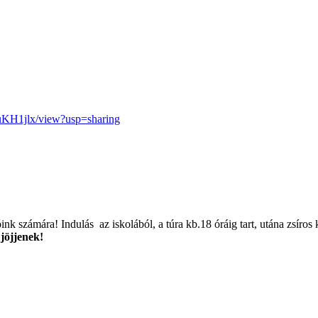
KH1jlx/view?usp=sharing
ink számára! Indulás az iskolából, a túra kb.18 óráig tart, utána zsíros
 jöjjenek!