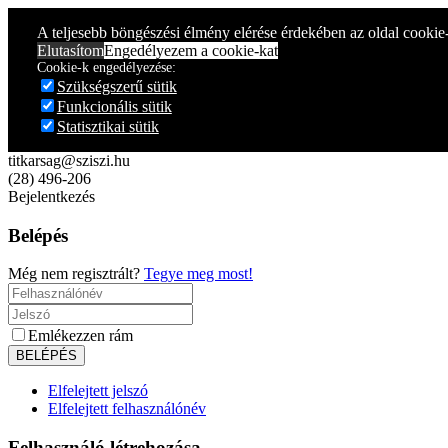
Year
Month
Year
Month
A teljesebb böngészési élmény elérése érdekében az oldal cookie
Elutasítom
Engedélyezem a cookie-kat
Cookie-k engedélyezése:
Szükségszerű sütik
Funkcionális sütik
Statisztikai sütik
titkarsag@sziszi.hu
(28) 496-206
Bejelentkezés
Belépés
Még nem regisztrált?
Tegye meg most!
Emlékezzen rám
Elfelejtett jelszó
Elfelejtett felhasználónév
Felhasználó létrehozása