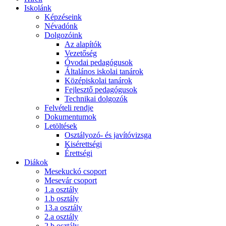
Iskolánk
Képzéseink
Névadónk
Dolgozóink
Az alapítók
Vezetőség
Óvodai pedagógusok
Általános iskolai tanárok
Középiskolai tanárok
Fejlesztő pedagógusok
Technikai dolgozók
Felvételi rendje
Dokumentumok
Letöltések
Osztályozó- és javítóvizsga
Kisérettségi
Érettségi
Diákok
Mesekuckó csoport
Mesevár csoport
1.a osztály
1.b osztály
13.a osztály
2.a osztály
2.b osztály