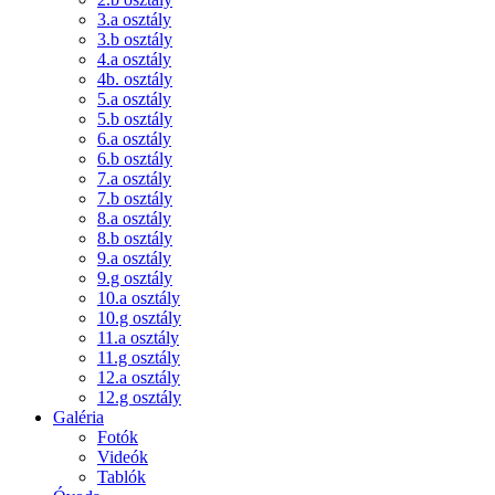
3.a osztály
3.b osztály
4.a osztály
4b. osztály
5.a osztály
5.b osztály
6.a osztály
6.b osztály
7.a osztály
7.b osztály
8.a osztály
8.b osztály
9.a osztály
9.g osztály
10.a osztály
10.g osztály
11.a osztály
11.g osztály
12.a osztály
12.g osztály
Galéria
Fotók
Videók
Tablók