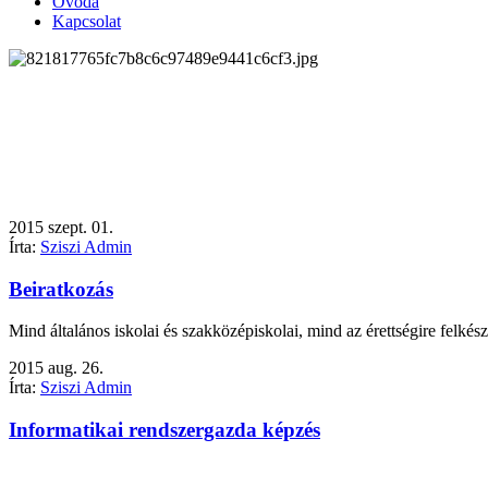
Óvoda
Kapcsolat
2015
szept.
01.
Írta:
Sziszi Admin
Beiratkozás
Mind általános iskolai és szakközépiskolai, mind az érettségire felké
2015
aug.
26.
Írta:
Sziszi Admin
Informatikai rendszergazda képzés