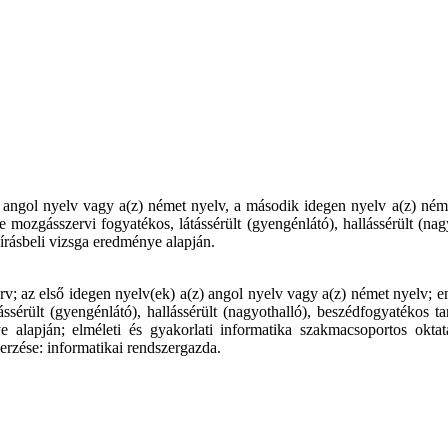
z) angol nyelv vagy a(z) német nyelv, a második idegen nyelv a(z) néme
re mozgásszervi fogyatékos, látássérült (gyengénlátó), hallássérült (nag
rásbeli vizsga eredménye alapján.
v; az első idegen nyelv(ek) a(z) angol nyelv vagy a(z) német nyelv; em
ássérült (gyengénlátó), hallássérült (nagyothalló), beszédfogyatékos 
alapján; elméleti és gyakorlati informatika szakmacsoportos oktatá
erzése: informatikai rendszergazda.