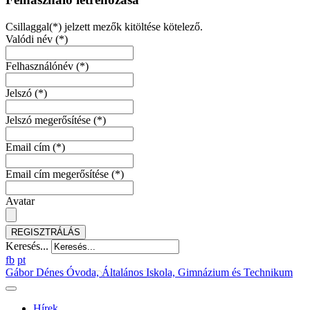
Csillaggal(*) jelzett mezők kitöltése kötelező.
Valódi név
(*)
Felhasználónév
(*)
Jelszó
(*)
Jelszó megerősítése
(*)
Email cím
(*)
Email cím megerősítése
(*)
Avatar
REGISZTRÁLÁS
Keresés...
fb
pt
Gábor Dénes Óvoda, Általános Iskola, Gimnázium és Technikum
Hírek