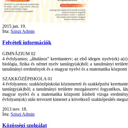
2015
jan.
19.
Írta:
Sziszi Admin
Felvételi információk
GIMNÁZIUM 02
4 évfolyamos; „általános” kerettanterv; az első idegen nyelv(ek) a(
biológia, fizika és német nyelv tantárgy(ak)ból; a tanulmányi terület
tanulmányi eredmények és a magyar nyelvi és a matematika központi í
SZAKKÖZÉPISKOLA 01
4 évfolyamos; szakközépiskolai közismereti és szakképzési kerettanter
tantárgy(ak)ból; a tanulmányi területre mozgásszervi fogyatékos, lát
magyar nyelvi és a matematika központi írásbeli vizsga eredménye 
évfolyam(ok) után tervezett kimenet a következő szakképesítés megsz
2013
nov.
18.
Írta:
Sziszi Admin
Közösségi szolgálat