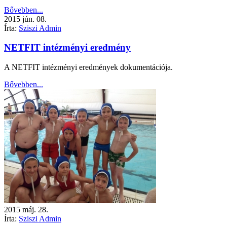
Bővebben...
2015
jún.
08.
Írta:
Sziszi Admin
NETFIT intézményi eredmény
A NETFIT intézményi eredmények dokumentációja.
Bővebben...
2015
máj.
28.
Írta:
Sziszi Admin