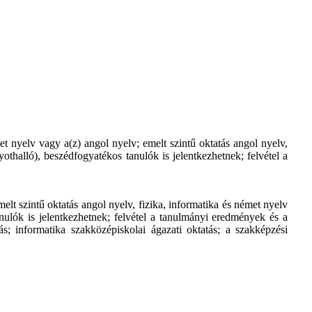
t nyelv vagy a(z) angol nyelv; emelt szintű oktatás angol nyelv,
yothalló), beszédfogyatékos tanulók is jelentkezhetnek; felvétel a
elt szintű oktatás angol nyelv, fizika, informatika és német nyelv
tanulók is jelentkezhetnek; felvétel a tanulmányi eredmények és a
s; informatika szakközépiskolai ágazati oktatás; a szakképzési