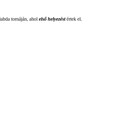
ilabda tornáján, ahol
első helyezést
értek el.