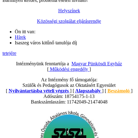
Bármilyen kérdés, probléma esetén hívható!
Helyszínek
Közösségi szolgálat eljárásrendje
Ön itt van:
Hírek
Isaszeg város kitűnő tanulója díj
tetejére
Intézményünk fenntartója a
Magyar Pünkösdi Egyház
[
Működési engedély
]
Az Intézmény fő támogatója:
Szülők és Pedagógusok az Oktatásért Egyesület
[
Nyilvántartásba vételi végzés
] [
Alapszabály
] [
Beszámoló
]
Adószám: 18754175-1-13
Bankszámlaszám: 11742049-21474048