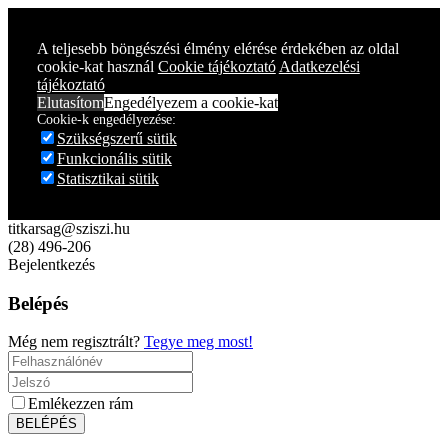
Year
Month
Year
Month
A teljesebb böngészési élmény elérése érdekében az oldal
cookie-kat használ
Cookie tájékoztató
Adatkezelési
tájékoztató
Elutasítom
Engedélyezem a cookie-kat
Cookie-k engedélyezése:
Szükségszerű sütik
Funkcionális sütik
Statisztikai sütik
titkarsag@sziszi.hu
(28) 496-206
Bejelentkezés
Belépés
Még nem regisztrált?
Tegye meg most!
Emlékezzen rám