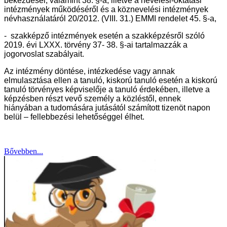
bekezdései, valamint 38. §-a, illetve a nevelési-oktatási
intézmények működéséről és a köznevelési intézmények
névhasználatáról 20/2012. (VIII. 31.) EMMI rendelet 45. §-a,
- szakképző intézmények esetén a szakképzésről szóló
2019. évi LXXX. törvény 37- 38. §-ai tartalmazzák a
jogorvoslat szabályait.
Az intézmény döntése, intézkedése vagy annak
elmulasztása ellen a tanuló, kiskorú tanuló esetén a kiskorú
tanuló törvényes képviselője a tanuló érdekében, illetve a
képzésben részt vevő személy a közléstől, ennek
hiányában a tudomására jutásától számított tizenöt napon
belül – fellebbezési lehetőséggel élhet.
Bővebben...