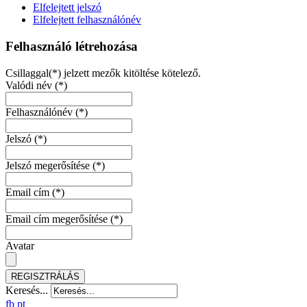
Elfelejtett jelszó
Elfelejtett felhasználónév
Felhasználó létrehozása
Csillaggal(*) jelzett mezők kitöltése kötelező.
Valódi név
(*)
Felhasználónév
(*)
Jelszó
(*)
Jelszó megerősítése
(*)
Email cím
(*)
Email cím megerősítése
(*)
Avatar
REGISZTRÁLÁS
Keresés...
fb
pt