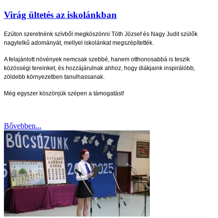
Virág ültetés az iskolánkban
Ezúton szeretnénk szívből megköszönni Tóth József és Nagy Judit szülők
nagylelkű adományát, mellyel iskolánkat megszépítették.
A felajánlott növények nemcsak szebbé, hanem otthonosabbá is teszik
közösségi tereinket, és hozzájárulnak ahhoz, hogy diákjaink inspirálóbb,
zöldebb környezetben tanulhassanak.
Még egyszer köszönjük szépen a támogatást!
Bővebben...