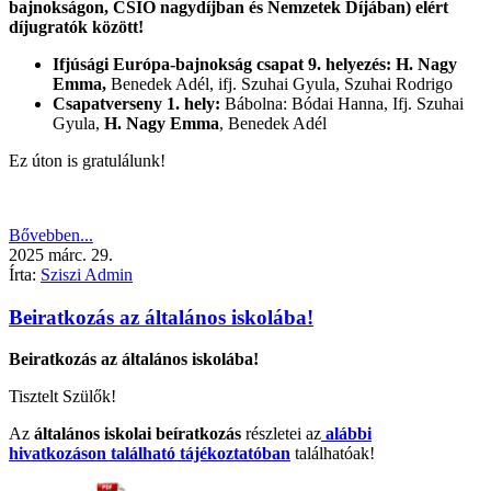
bajnokságon, CSIO nagydíjban és Nemzetek Díjában) elért
díjugratók között!
Ifjúsági Európa-bajnokság csapat 9. helyezés: H. Nagy
Emma,
Benedek Adél, ifj. Szuhai Gyula, Szuhai Rodrigo
Csapatverseny 1. hely:
Bábolna: Bódai Hanna, Ifj. Szuhai
Gyula,
H. Nagy Emma
, Benedek Adél
Ez úton is gratulálunk!
Bővebben...
2025
márc.
29.
Írta:
Sziszi Admin
Beiratkozás az általános iskolába!
Beiratkozás az általános iskolába!
Tisztelt Szülők!
Az
általános iskolai beíratkozás
részletei az
alábbi
hivatkozáson található tájékoztatóban
találhatóak!