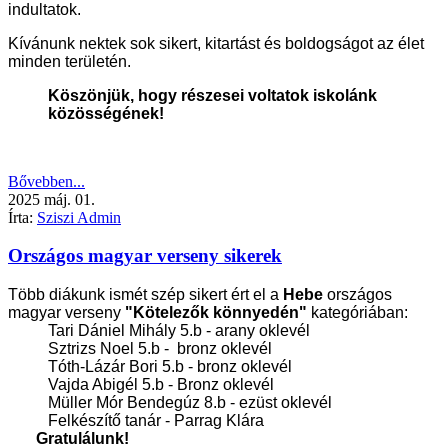
indultatok.
Kívánunk nektek sok sikert, kitartást és boldogságot az élet
minden területén.
Köszönjük, hogy részesei voltatok iskolánk
közösségének!
Bővebben...
2025
máj.
01.
Írta:
Sziszi Admin
Országos magyar verseny sikerek
Több diákunk ismét szép sikert ért el a
Hebe
országos
magyar verseny
"Kötelezők könnyedén"
kategóriában:
Tari Dániel Mihály 5.b - arany oklevél
Sztrizs Noel 5.b - bronz oklevél
Tóth-Lázár Bori 5.b - bronz oklevél
Vajda Abigél 5.b - Bronz oklevél
Müller Mór Bendegúz 8.b - ezüst oklevél
Felkészítő tanár - Parrag Klára
Gratulálunk!