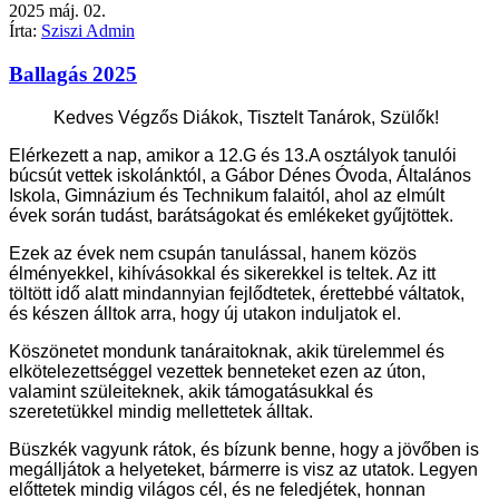
2025
máj.
02.
Írta:
Sziszi Admin
Ballagás 2025
Kedves Végzős Diákok, Tisztelt Tanárok, Szülők!
Elérkezett a nap, amikor a 12.G és 13.A osztályok tanulói
búcsút vettek iskolánktól, a Gábor Dénes Óvoda, Általános
Iskola, Gimnázium és Technikum falaitól, ahol az elmúlt
évek során tudást, barátságokat és emlékeket gyűjtöttek.
Ezek az évek nem csupán tanulással, hanem közös
élményekkel, kihívásokkal és sikerekkel is teltek.
Az itt
töltött idő alatt mindannyian fejlődtetek, érettebbé váltatok,
és készen álltok arra, hogy új utakon induljatok el.
Köszönetet mondunk tanáraitoknak, akik türelemmel és
elkötelezettséggel vezettek benneteket ezen az úton,
valamint szüleiteknek, akik támogatásukkal és
szeretetükkel mindig mellettetek álltak.
Büszkék vagyunk rátok, és bízunk benne, hogy a jövőben is
megálljátok a helyeteket, bármerre is visz az utatok.
Legyen
előttetek mindig világos cél, és ne feledjétek, honnan