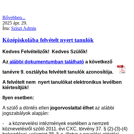
Bővebben...
2025
ápr.
29.
Írta:
Sziszi Admin
Középiskolába felvételt nyert tanulók
Kedves Felvételizők! Kedves Szülők!
Az
alábbi dokumentumban található
a következő
tanévre 9. osztályba felvételt tanulók azonosítója.
A felvételt nem nyert tanulókat elektronikus levélben
kiértesítjük!
Ilyen esetben:
A szülő a döntés ellen
jogorvoslattal élhet
az alábbi
jogszabályok alapján:
- a köznevelési intézmények esetében a nemzeti
köznevelésről szóló 2011. évi CXC. törvény 37. § (2)-(3)-(4)