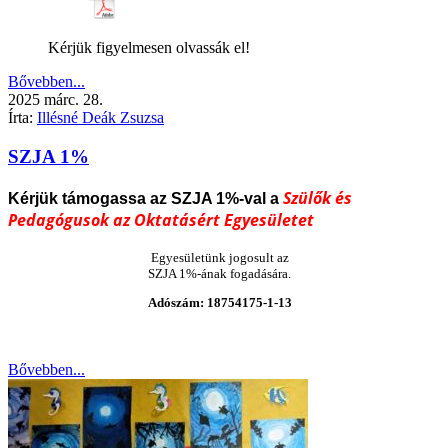
Kérjük figyelmesen olvassák el!
Bővebben...
2025
márc.
28.
Írta:
Illésné Deák Zsuzsa
SZJA 1%
Szülők és
Kérjük támogassa az SZJA
1%-val a
Pedagógusok az Oktatásért Egyesületet
Egyesületünk jogosult az
SZJA 1%-ának fogadására.
Adószám: 18754175-1-13
Bővebben...