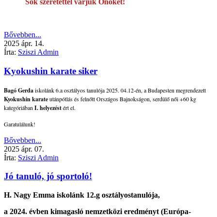
Sok szeretettel várjuk Önöket!
Bővebben...
2025
ápr.
14.
Írta:
Sziszi Admin
Kyokushin karate siker
Bagó Gerda
iskolánk 6.a osztályos tanulója 2025. 04.12-én, a Budapesten megrendezett
Kyokushin karate
utánpótlás és felnőtt Országos Bajnokságon, serdülő női +60 kg
kategóriában
I. helyezést
ért el.
Garatulálunk!
Bővebben...
2025
ápr.
07.
Írta:
Sziszi Admin
Jó tanuló, jó sportoló!
H. Nagy Emma
iskolánk
12.g osztályos
tanulója,
a 2024. évben kimagasló nemzetközi eredményt (Európa-