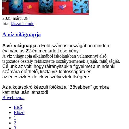
2025
márc.
28.
Írta:
Jászai Tünde
A víz világnapja
A víz világnapja
a Föld számos országában minden
év
március 22
-én megtartott esemény.
A víz világnapja alkalmából iskolánkban valamennyi alsó
tagozatos osztály feldíszítette osztálytermének ajtaját, faliújságját.
Célunk az volt, hogy ráirányítsuk a figyelmet a mindenki
számára elérhető, tiszta
víz
fontosságára és
az
édesvízkészletek
veszélyeztetettségére.
Az alkotásokró készült fotókat a "Bővebben" gombra
kattintás után láthatod!
Bővebben...
Első
Előző
1
2
3