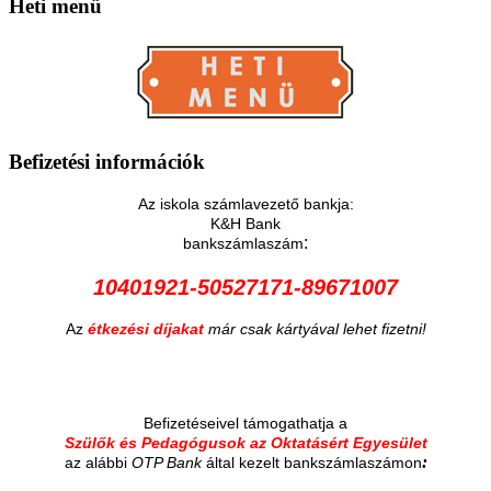
Heti
menü
Befizetési
információk
Az iskola számlavezető bankja:
K&H Bank
:
bankszámlaszám
10401921-50527171-89671007
Az
étkezési díjakat
már csak kártyával lehet fizetni!
Befizetéseivel támogathatja a
Szülők és Pedagógusok az Oktatásért Egyesület
:
az alábbi
OTP Bank
által kezelt bankszámlaszámon