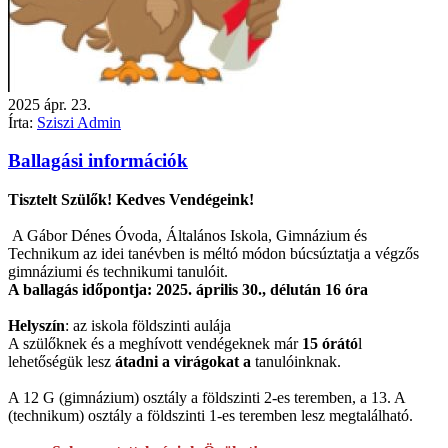
2025
ápr.
23.
Írta:
Sziszi Admin
Ballagási információk
Tisztelt Szülők! Kedves Vendégeink!
A Gábor Dénes Óvoda, Általános Iskola, Gimnázium és
Technikum az idei tanévben is méltó módon búcsúztatja a végzős
gimnáziumi és technikumi tanulóit.
A ballagás időpontja: 2025. április 30., délután 16 óra
Helyszín
: az iskola földszinti aulája
A szülőknek és a meghívott vendégeknek már
1
5 órátó
l
lehetőségük lesz
átadni a virágokat a
tanu
lóinknak.
A 12 G (gimnázium) osztály a földszinti 2-es teremben, a 13. A
(technikum) osztály a földszinti 1-es teremben lesz megtalálható.