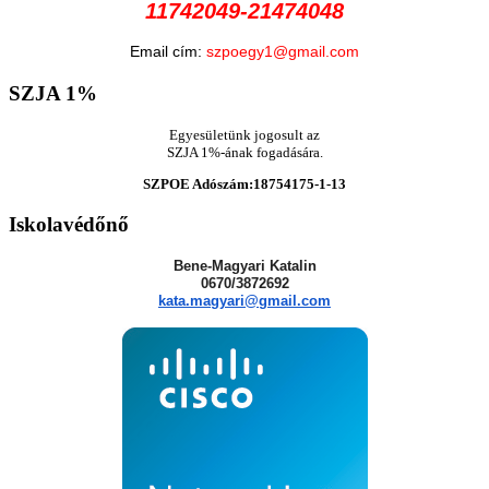
11742049-21474048
Email cím:
szpoegy1@gmail.com
SZJA
1%
Egyesületünk jogosult az
SZJA 1%-ának fogadására.
SZPOE Adószám:18754175-1-13
Iskolavédőnő
Bene-Magyari Katalin
0670/3872692
kata.magyari@gmail.com