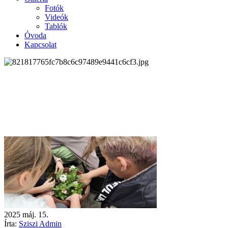
Fotók
Videók
Tablók
Óvoda
Kapcsolat
2025
máj.
15.
Írta:
Sziszi Admin