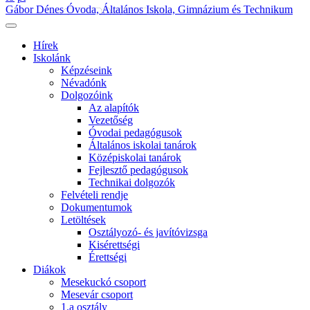
Gábor Dénes Óvoda, Általános Iskola, Gimnázium és Technikum
Hírek
Iskolánk
Képzéseink
Névadónk
Dolgozóink
Az alapítók
Vezetőség
Óvodai pedagógusok
Általános iskolai tanárok
Középiskolai tanárok
Fejlesztő pedagógusok
Technikai dolgozók
Felvételi rendje
Dokumentumok
Letöltések
Osztályozó- és javítóvizsga
Kisérettségi
Érettségi
Diákok
Mesekuckó csoport
Mesevár csoport
1.a osztály