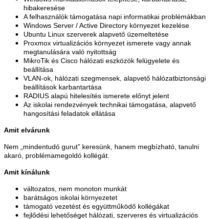
hibakeresése
A felhasználók támogatása napi informatikai problémákban
Windows Server / Active Directory környezet kezelése
Ubuntu Linux szerverek alapvető üzemeltetése
Proxmox virtualizációs környezet ismerete vagy annak
megtanulására való nyitottság
MikroTik és Cisco hálózati eszközök felügyelete és
beállítása
VLAN-ok, hálózati szegmensek, alapvető hálózatbiztonsági
beállítások karbantartása
RADIUS alapú hitelesítés ismerete előnyt jelent
Az iskolai rendezvények technikai támogatása, alapvető
hangosítási feladatok ellátása
Amit elvárunk
Nem „mindentudó gurut” keresünk, hanem megbízható, tanulni
akaró, problémamegoldó kollégát.
Amit kínálunk
változatos, nem monoton munkát
barátságos iskolai környezetet
támogató vezetést és együttműködő kollégákat
fejlődési lehetőséget hálózati, szerveres és virtualizációs