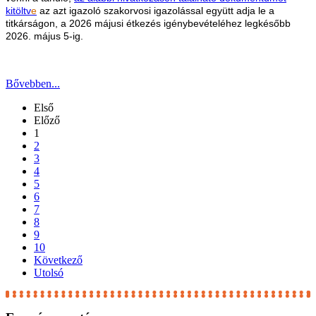
kitöltv
e
az azt igazoló szakorvosi igazolással együtt adja le a
titkárságon, a 2026 májusi étkezés igénybevételéhez legkésőbb
2026. május 5-ig.
Bővebben...
Első
Előző
1
2
3
4
5
6
7
8
9
10
Következő
Utolsó