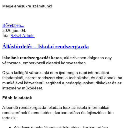
Megjelenésükre számítunk!
Bővebben...
2026
jún.
04.
Írta:
Sziszi Admin
Álláshirdetés – Iskolai rendszergazda
Iskolánk rendszergazdát keres
, aki szívesen dolgozna egy
változatos, emberközeli oktatási környezetben.
Olyan kollégát várunk, aki nem ijed meg a napi informatikai
feladatoktól, szeret rendszert vinni a technikába, és örül annak, ha
munkájával közvetlenül segítheti a pedagógusokat, diákokat és az
intézmény működését.
Főbb feladatok
A leendő rendszergazda feladata lesz az iskola informatikai
rendszerének üzemeltetése, karbantartása és fejlesztése. Ide
tartozik:
Windows munkaállomások telepítése, karbantartása,