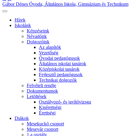
Gábor Dénes Óvoda, Általános Iskola, Gimnázium és Technikum
Hírek
Iskolánk
Képzéseink
Névadónk
Dolgozóink
Az alapítók
Vezetőség
Óvodai pedagógusok
Általános iskolai tanárok
Középiskolai tanárok
Fejlesztő pedagógusok
Technikai dolgozók
Felvételi rendje
Dokumentumok
Letöltések
Osztályozó- és javítóvizsga
Kisérettségi
Érettségi
Diákok
Mesekuckó csoport
Mesevár csoport
1.a osztály