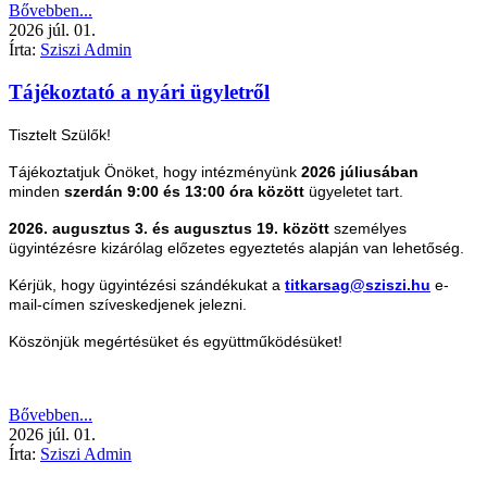
Bővebben...
2026
júl.
01.
Írta:
Sziszi Admin
Tájékoztató a nyári ügyletről
Tisztelt Szülők!
Tájékoztatjuk Önöket, hogy intézményünk
2026 júliusában
minden
szerdán 9:00 és 13:00 óra között
ügyeletet tart.
2026. augusztus 3. és augusztus 19. között
személyes
ügyintézésre kizárólag előzetes egyeztetés alapján van lehetőség.
Kérjük, hogy ügyintézési szándékukat a
titkarsag@sziszi.hu
e-
mail-címen szíveskedjenek jelezni.
Köszönjük megértésüket és együttműködésüket!
Bővebben...
2026
júl.
01.
Írta:
Sziszi Admin