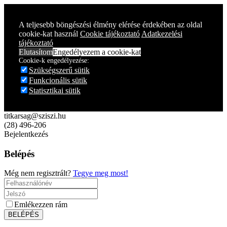
Year
Month
Year
Month
A teljesebb böngészési élmény elérése érdekében az oldal
cookie-kat használ
Cookie tájékoztató
Adatkezelési
tájékoztató
Elutasítom
Engedélyezem a cookie-kat
Cookie-k engedélyezése:
Szükségszerű sütik
Funkcionális sütik
Statisztikai sütik
titkarsag@sziszi.hu
(28) 496-206
Bejelentkezés
Belépés
Még nem regisztrált?
Tegye meg most!
Emlékezzen rám