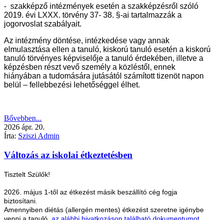
- szakképző intézmények esetén a szakképzésről szóló
2019. évi LXXX. törvény 37- 38. §-ai tartalmazzák a
jogorvoslat szabályait.
Az intézmény döntése, intézkedése vagy annak
elmulasztása ellen a tanuló, kiskorú tanuló esetén a kiskorú
tanuló törvényes képviselője a tanuló érdekében, illetve a
képzésben részt vevő személy a közléstől, ennek
hiányában a tudomására jutásától számított tizenöt napon
belül – fellebbezési lehetőséggel élhet.
Bővebben...
2026
ápr.
20.
Írta:
Sziszi Admin
Változás az iskolai étkeztetésben
Tisztelt Szülők!
2026. május 1-től az étkezést másik beszállító cég fogja
biztosítani.
Amennyiben diétás (allergén mentes) étkezést szeretne igénybe
venni a tanuló,
az alábbi hivatkozáson található dokumentumot