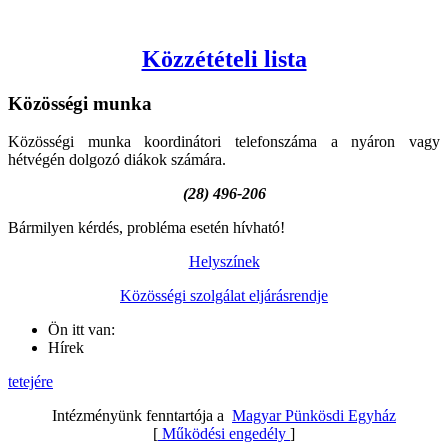
Közzétételi lista
Közösségi
munka
Közösségi munka koordinátori telefonszáma a nyáron vagy
hétvégén dolgozó diákok számára.
(28) 496-206
Bármilyen kérdés, probléma esetén hívható!
Helyszínek
Közösségi szolgálat eljárásrendje
Ön itt van:
Hírek
tetejére
Intézményünk fenntartója a
Magyar Pünkösdi Egyház
[
Működési engedély
]