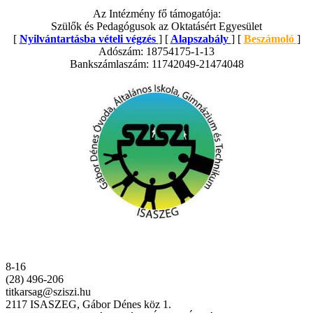
Az Intézmény fő támogatója:
Szülők és Pedagógusok az Oktatásért Egyesület
[
Nyilvántartásba vételi végzés
] [
Alapszabály
] [
Beszámoló
]
Adószám: 18754175-1-13
Bankszámlaszám: 11742049-21474048
8-16
(28) 496-206
titkarsag@sziszi.hu
2117 ISASZEG, Gábor Dénes köz 1.