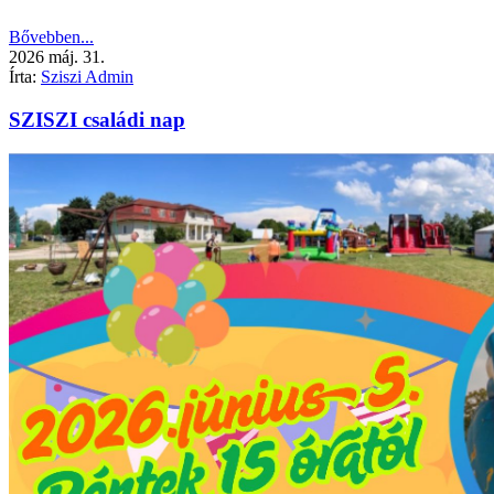
Bővebben...
2026
máj.
31.
Írta:
Sziszi Admin
SZISZI családi nap