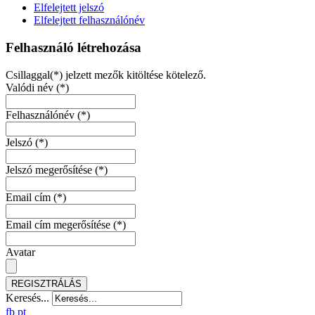
Elfelejtett jelszó
Elfelejtett felhasználónév
Felhasználó létrehozása
Csillaggal(*) jelzett mezők kitöltése kötelező.
Valódi név
(*)
Felhasználónév
(*)
Jelszó
(*)
Jelszó megerősítése
(*)
Email cím
(*)
Email cím megerősítése
(*)
Avatar
REGISZTRÁLÁS
Keresés...
fb
pt