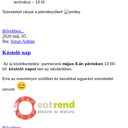
technikus – 10 fő
Szeretettel várjuk a jelentkezőket!
Bővebben...
2026
máj.
05.
Írta:
Sziszi Admin
Kóstoló nap
Az új közétkeztetési partnerünk
május 8-án pénteken
13:00-
tól
kóstoló napot
tart az iskolánkban.
Erre az eseményre szülőket és tanulókat egyaránt szeretettel
várunk
.
Bővebben...