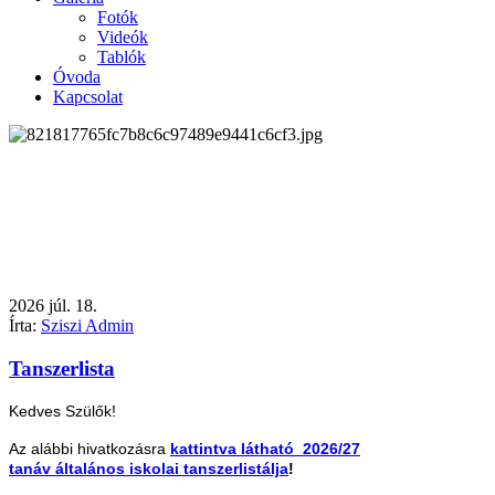
Fotók
Videók
Tablók
Óvoda
Kapcsolat
2026
júl.
18.
Írta:
Sziszi Admin
Tanszerlista
Kedves Szülők!
Az alábbi hivatkozásra
kattintva látható 2026/27
tanáv általános iskolai tanszerlistálja
!