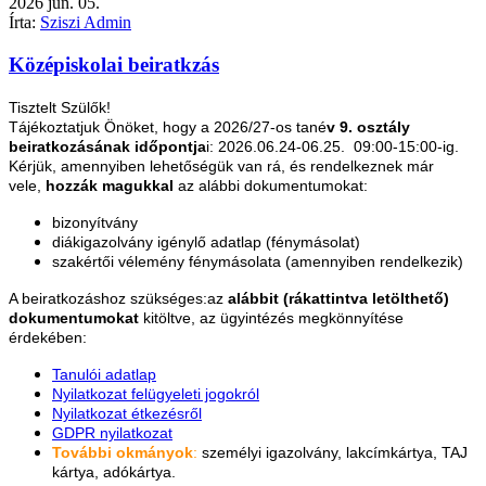
2026
jún.
05.
Írta:
Sziszi Admin
Középiskolai beiratkzás
Tisztelt Szülők!
Tájékoztatjuk Önöket, hogy a 2026/27-os tané
v 9. osztály
beiratkozásának időpontja
i: 2026.06.24-06.25. 09:00-15:00-ig.
Kérjük, amennyiben lehetőségük van rá, és rendelkeznek már
vele,
hozzák magukkal
az alábbi dokumentumokat:
bizonyítvány
diákigazolvány igénylő adatlap (fénymásolat)
szakértői vélemény fénymásolata (amennyiben rendelkezik)
A beiratkozáshoz szükséges:az
alábbit (rákattintva letölthető)
dokumentumokat
kitöltve, az ügyintézés megkönnyítése
érdekében:
Tanulói adatlap
Nyilatkozat felügyeleti jogokról
Nyilatkozat étkezésről
GDPR nyilatkozat
További okmányok
:
személyi igazolvány, lakcímkártya, TAJ
kártya, adókártya.