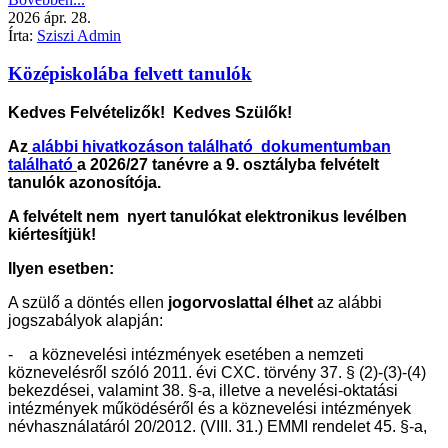
2026
ápr.
28.
Írta:
Sziszi Admin
Középiskolába felvett tanulók
Kedves Felvételizők! Kedves Szülők!
Az
alábbi hivatkozáson található dokumentumban
található
a 2026/27 tanévre a 9. osztályba felvételt
tanulók azonosítója.
A felvételt nem nyert tanulókat elektronikus levélben
kiértesítjük!
Ilyen esetben:
A szülő a döntés ellen
jogorvoslattal élhet
az alábbi
jogszabályok alapján:
- a köznevelési intézmények esetében a nemzeti
köznevelésről szóló 2011. évi CXC. törvény 37. § (2)-(3)-(4)
bekezdései, valamint 38. §-a, illetve a nevelési-oktatási
intézmények működéséről és a köznevelési intézmények
névhasználatáról 20/2012. (VIII. 31.) EMMI rendelet 45. §-a,