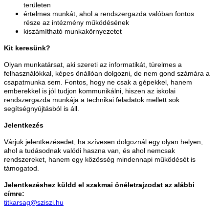
területen
értelmes munkát, ahol a rendszergazda valóban fontos
része az intézmény működésének
kiszámítható munkakörnyezetet
Kit keresünk?
Olyan munkatársat, aki szereti az informatikát, türelmes a
felhasználókkal, képes önállóan dolgozni, de nem gond számára a
csapatmunka sem. Fontos, hogy ne csak a gépekkel, hanem
emberekkel is jól tudjon kommunikálni, hiszen az iskolai
rendszergazda munkája a technikai feladatok mellett sok
segítségnyújtásból is áll.
Jelentkezés
Várjuk jelentkezésedet, ha szívesen dolgoznál egy olyan helyen,
ahol a tudásodnak valódi haszna van, és ahol nemcsak
rendszereket, hanem egy közösség mindennapi működését is
támogatod.
Jelentkezéshez küldd el szakmai önéletrajzodat az alábbi
címre:
titkarsag@sziszi.hu