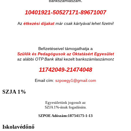
:
bankszámlaszám
10401921-50527171-89671007
Az
étkezési díjakat
már csak kártyával lehet fizetni!
Befizetéseivel támogathatja a
Szülők és Pedagógusok az Oktatásért Egyesület
:
az alábbi
OTP Bank
által kezelt bankszámlaszámon
11742049-21474048
Email cím:
szpoegy1@gmail.com
SZJA
1%
Egyesületünk jogosult az
SZJA 1%-ának fogadására.
SZPOE Adószám:18754175-1-13
Iskolavédőnő