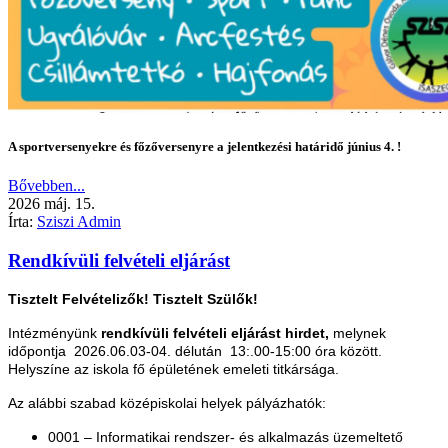
A sportversenyekre és főzőversenyre a jelentkezési határidő június 4. !
Bővebben...
2026
máj.
15.
Írta:
Sziszi Admin
Rendkívüli felvételi eljárást
Tisztelt Felvételizők! Tisztelt Szülők!
Intézményünk
rendkívüli felvételi eljárást hirdet,
melynek
időpontja 2026.06.03-04. délután 13:.00-15:00 óra között.
H
elyszíne az iskola fő épületének emeleti titkársága.
Az alábbi szabad középiskolai helyek pályázhatók:
0001 – Informatikai rendszer- és alkalmazás üzemeltető