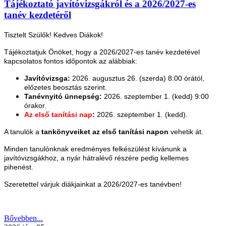
Tájékoztató javítóvizsgákról és a 2026/2027-es
tanév kezdetéről
Tisztelt Szülők! Kedves Diákok!
Tájékoztatjuk Önöket, hogy a 2026/2027-es tanév kezdetével
kapcsolatos fontos időpontok az alábbiak:
Javítóvizsga:
2026. augusztus 26. (szerda) 8:00 órától,
előzetes beosztás szerint.
Tanévnyitó ünnepség:
2026. szeptember 1. (kedd) 9:00
órakor.
Az első tanítási nap
:
2026. szeptember 1. (kedd).
A tanulók a
tankönyveiket az első tanítási napon
vehetik át.
Minden tanulónknak eredményes felkészülést kívánunk a
javítóvizsgákhoz, a nyár hátralévő részére pedig kellemes
pihenést.
Szeretettel várjuk diákjainkat a 2026/2027-es tanévben!
Bővebben...