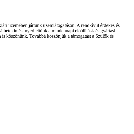
lári üzemében jártunk üzemlátogatáson. A rendkívül érdekes és
 betekintést nyerhettünk a mindennapi előállítási- és gyártási
n is köszönünk. Továbbá köszönjük a támogatást a Szülők és