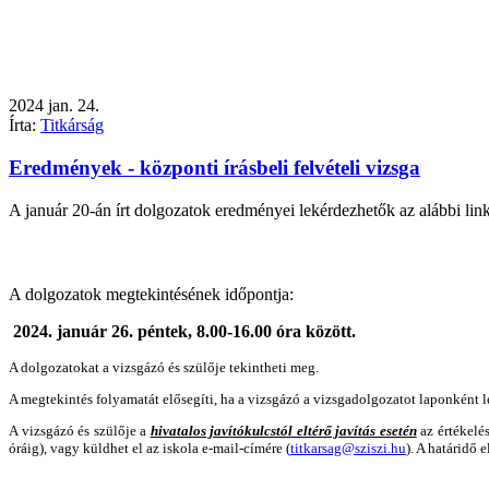
2024
jan.
24.
Írta:
Titkárság
Eredmények - központi írásbeli felvételi vizsga
A január 20-án írt dolgozatok eredményei lekérdezhetők az alábbi lin
A dolgozatok megtekintésének időpontja:
2024. január 26. péntek, 8.00-16.00 óra között.
A dolgozatokat a vizsgázó és szülője tekintheti meg.
A megtekintés folyamatát elősegíti, ha a vizsgázó a vizsgadolgozatot laponként l
A vizsgázó és szülője a
hivatalos javítókulcstól eltérő javítás esetén
az értékelés
óráig), vagy küldhet el az iskola e-mail-címére (
titkarsag@sziszi.hu
). A határidő 