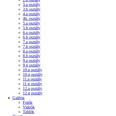
3.a osztály
3.b osztály
4.a osztály
4b. osztály
5.a osztály
5.b osztály
6.a osztály
6.b osztály
7.a osztály
7.b osztály
8.a osztály
8.b osztály
9.a osztály
9.g osztály
10.a osztály
10.g osztály
11.a osztály
11.g osztály
12.a osztály
12.g osztály
Galéria
Fotók
Videók
Tablók