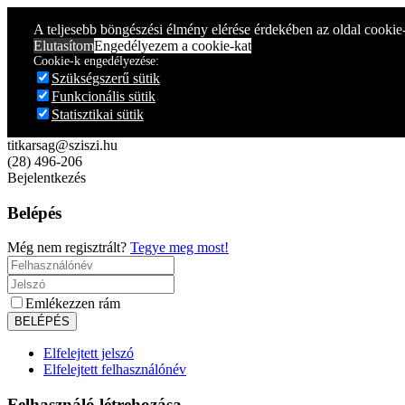
Year
Month
Year
Month
A teljesebb böngészési élmény elérése érdekében az oldal cookie
Elutasítom
Engedélyezem a cookie-kat
Cookie-k engedélyezése:
Szükségszerű sütik
Funkcionális sütik
Statisztikai sütik
titkarsag@sziszi.hu
(28) 496-206
Bejelentkezés
Belépés
Még nem regisztrált?
Tegye meg most!
Emlékezzen rám
Elfelejtett jelszó
Elfelejtett felhasználónév
Felhasználó létrehozása