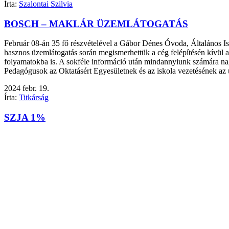
Írta:
Szalontai Szilvia
BOSCH – MAKLÁR ÜZEMLÁTOGATÁS
Február 08-án 35 fő részvételével a Gábor Dénes Óvoda, Általános I
hasznos üzemlátogatás során megismerhettük a cég felépítésén kívül a b
folyamatokba is. A sokféle információ után mindannyiunk számára na
Pedagógusok az Oktatásért Egyesületnek és az iskola vezetésének az u
2024
febr.
19.
Írta:
Titkárság
SZJA 1%