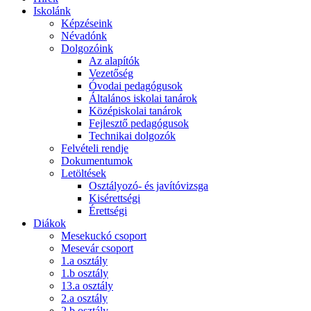
Iskolánk
Képzéseink
Névadónk
Dolgozóink
Az alapítók
Vezetőség
Óvodai pedagógusok
Általános iskolai tanárok
Középiskolai tanárok
Fejlesztő pedagógusok
Technikai dolgozók
Felvételi rendje
Dokumentumok
Letöltések
Osztályozó- és javítóvizsga
Kisérettségi
Érettségi
Diákok
Mesekuckó csoport
Mesevár csoport
1.a osztály
1.b osztály
13.a osztály
2.a osztály
2.b osztály