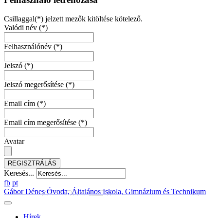
Csillaggal(*) jelzett mezők kitöltése kötelező.
Valódi név
(*)
Felhasználónév
(*)
Jelszó
(*)
Jelszó megerősítése
(*)
Email cím
(*)
Email cím megerősítése
(*)
Avatar
REGISZTRÁLÁS
Keresés...
fb
pt
Gábor Dénes Óvoda, Általános Iskola, Gimnázium és Technikum
Hírek