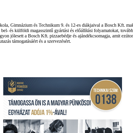
skola, Gimnázium és Technikum 9. és 12-es diákjaival a Bosch Kft. mak
el- és külföldi magasszintű gyártási és előállítási folyamatokat, továbbá
gyon jólesett a Bosch Kft. pizzaebédje és ajándékcsomagja, amit ezúto
tazás támogatásáért és a szervezésért.