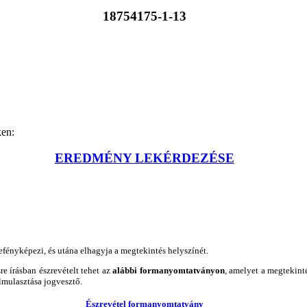
18754175-1-13
ken:
EREDMÉNY LEKÉRDEZÉSE
efényképezi, és utána elhagyja a megtekintés helyszínét.
re írásban észrevételt tehet az
alábbi formanyomtatványon
, amelyet a megtekint
elmulasztása jogvesztő.
Észrevétel formanyomtatvány