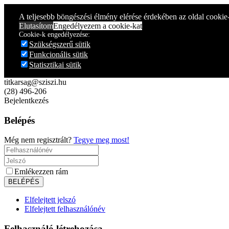
Year
Month
Year
Month
A teljesebb böngészési élmény elérése érdekében az oldal cookie
Elutasítom
Engedélyezem a cookie-kat
Cookie-k engedélyezése:
Szükségszerű sütik
Funkcionális sütik
Statisztikai sütik
titkarsag@sziszi.hu
(28) 496-206
Bejelentkezés
Belépés
Még nem regisztrált?
Tegye meg most!
Emlékezzen rám
Elfelejtett jelszó
Elfelejtett felhasználónév
Felhasználó létrehozása