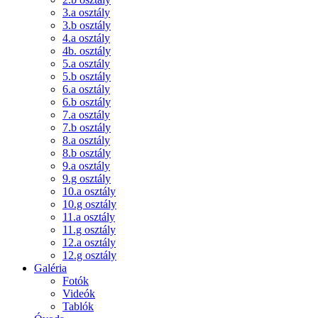
3.a osztály
3.b osztály
4.a osztály
4b. osztály
5.a osztály
5.b osztály
6.a osztály
6.b osztály
7.a osztály
7.b osztály
8.a osztály
8.b osztály
9.a osztály
9.g osztály
10.a osztály
10.g osztály
11.a osztály
11.g osztály
12.a osztály
12.g osztály
Galéria
Fotók
Videók
Tablók