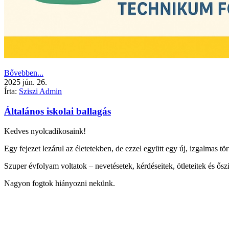
Bővebben...
2025
jún.
26.
Írta:
Sziszi Admin
Általános iskolai ballagás
Kedves nyolcadikosaink!
Egy fejezet lezárul az életetekben, de ezzel együtt egy új, izgalmas tör
Szuper évfolyam voltatok – nevetésetek, kérdéseitek, ötleteitek és őszin
Nagyon fogtok hiányozni nekünk.