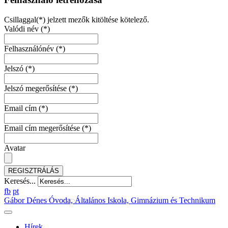
Csillaggal(*) jelzett mezők kitöltése kötelező.
Valódi név
(*)
Felhasználónév
(*)
Jelszó
(*)
Jelszó megerősítése
(*)
Email cím
(*)
Email cím megerősítése
(*)
Avatar
REGISZTRÁLÁS
Keresés...
fb
pt
Gábor Dénes Óvoda, Általános Iskola, Gimnázium és Technikum
Hírek