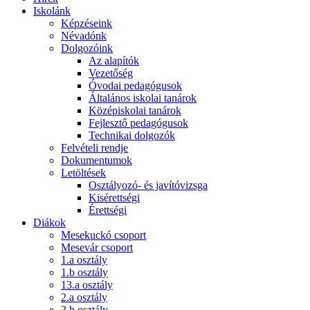
Iskolánk
Képzéseink
Névadónk
Dolgozóink
Az alapítók
Vezetőség
Óvodai pedagógusok
Általános iskolai tanárok
Középiskolai tanárok
Fejlesztő pedagógusok
Technikai dolgozók
Felvételi rendje
Dokumentumok
Letöltések
Osztályozó- és javítóvizsga
Kisérettségi
Érettségi
Diákok
Mesekuckó csoport
Mesevár csoport
1.a osztály
1.b osztály
13.a osztály
2.a osztály
2.b osztály