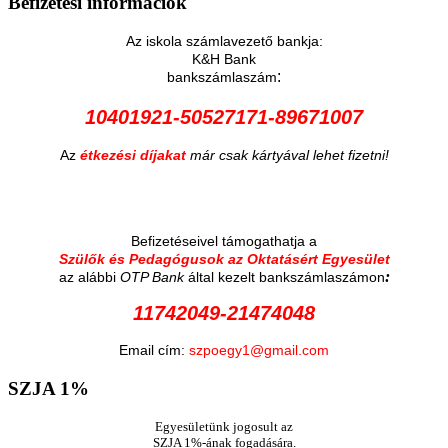
Befizetési
információk
Az iskola számlavezető bankja:
K&H Bank
:
bankszámlaszám
10401921-50527171-89671007
Az
étkezési díjakat
már csak kártyával lehet fizetni!
Befizetéseivel támogathatja a
Szülők és Pedagógusok az Oktatásért Egyesület
:
az alábbi
OTP Bank
által kezelt bankszámlaszámon
11742049-21474048
Email cím:
szpoegy1@gmail.com
SZJA
1%
Egyesületünk jogosult az
SZJA 1%-ának fogadására.