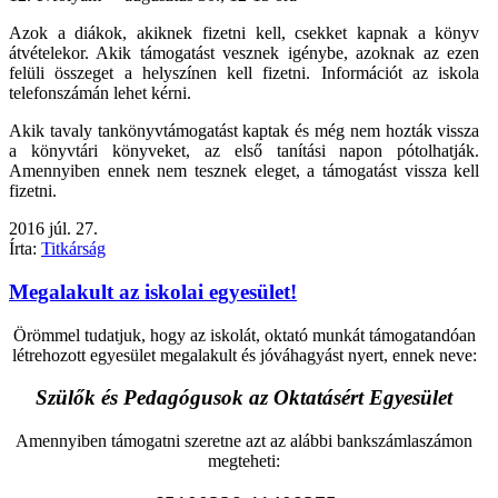
Azok a diákok, akiknek fizetni kell, csekket kapnak a könyv
átvételekor. Akik támogatást vesznek igénybe, azoknak az ezen
felüli összeget a helyszínen kell fizetni. Információt az iskola
telefonszámán lehet kérni.
Akik tavaly tankönyvtámogatást kaptak és még nem hozták vissza
a könyvtári könyveket, az első tanítási napon pótolhatják.
Amennyiben ennek nem tesznek eleget, a támogatást vissza kell
fizetni.
2016
júl.
27.
Írta:
Titkárság
Megalakult az iskolai egyesület!
Örömmel tudatjuk, hogy az iskolát, oktató munkát támogatandóan
létrehozott egyesület megalakult és jóváhagyást nyert, ennek neve:
Szülők és Pedagógusok az Oktatásért Egyesület
Amennyiben támogatni szeretne azt az alábbi bankszámlaszámon
megteheti: