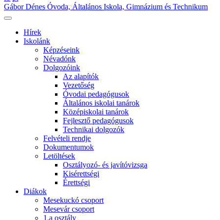
Gábor Dénes Óvoda, Általános Iskola, Gimnázium és Technikum
Hírek
Iskolánk
Képzéseink
Névadónk
Dolgozóink
Az alapítók
Vezetőség
Óvodai pedagógusok
Általános iskolai tanárok
Középiskolai tanárok
Fejlesztő pedagógusok
Technikai dolgozók
Felvételi rendje
Dokumentumok
Letöltések
Osztályozó- és javítóvizsga
Kisérettségi
Érettségi
Diákok
Mesekuckó csoport
Mesevár csoport
1.a osztály