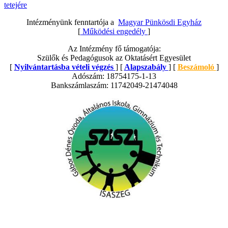
tetejére
Intézményünk fenntartója a
Magyar Pünkösdi Egyház
[
Működési engedély
]
Az Intézmény fő támogatója:
Szülők és Pedagógusok az Oktatásért Egyesület
[
Nyilvántartásba vételi végzés
] [
Alapszabály
] [
Beszámoló
]
Adószám: 18754175-1-13
Bankszámlaszám: 11742049-21474048