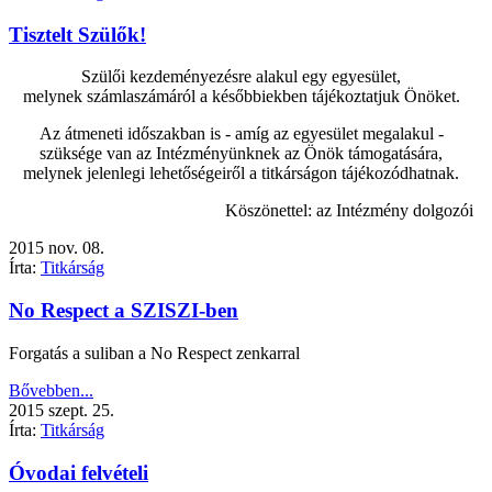
Tisztelt Szülők!
Szülői kezdeményezésre alakul egy egyesület,
melynek számlaszámáról a későbbiekben tájékoztatjuk Önöket.
Az átmeneti időszakban is - amíg az egyesület megalakul -
szüksége van az Intézményünknek az Önök támogatására,
melynek jelenlegi lehetőségeiről a titkárságon tájékozódhatnak.
Köszönettel: az Intézmény dolgozói
2015
nov.
08.
Írta:
Titkárság
No Respect a SZISZI-ben
Forgatás a suliban a No Respect zenkarral
Bővebben...
2015
szept.
25.
Írta:
Titkárság
Óvodai felvételi