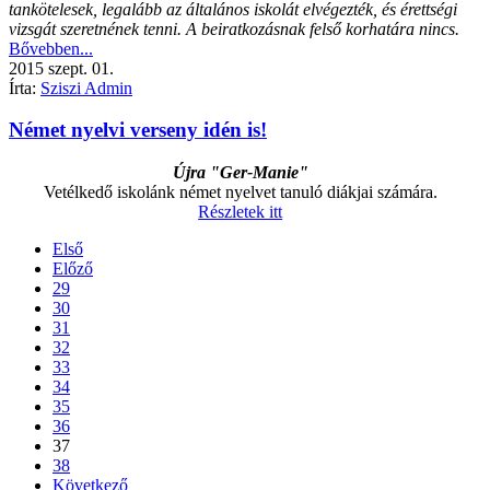
tankötelesek, legalább az általános iskolát elvégezték, és érettségi
vizsgát szeretnének tenni. A beiratkozásnak felső korhatára nincs.
Bővebben...
2015
szept.
01.
Írta:
Sziszi Admin
Német nyelvi verseny idén is!
Újra "Ger-Manie"
Vetélkedő iskolánk német nyelvet tanuló diákjai számára.
Részletek itt
Első
Előző
29
30
31
32
33
34
35
36
37
38
Következő