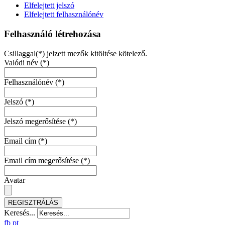
Elfelejtett jelszó
Elfelejtett felhasználónév
Felhasználó létrehozása
Csillaggal(*) jelzett mezők kitöltése kötelező.
Valódi név
(*)
Felhasználónév
(*)
Jelszó
(*)
Jelszó megerősítése
(*)
Email cím
(*)
Email cím megerősítése
(*)
Avatar
REGISZTRÁLÁS
Keresés...
fb
pt