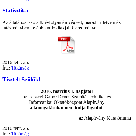
Statisztika
Az általános iskola 8. évfolyamán végzett, maradt- illetve más
intézményben továbbtanuló diákjaink eredményei
2016
febr.
25.
Írta:
Titkárság
Tisztelt Szülők!
2016. március 1. napjától
az Isaszegi Gábor Dénes Számítástechnikai és
Informatikai Oktatóközpont Alapítvány
a támogatásokat nem tudja fogadni
.
az Alapítvány Kuratóriuma
2016
febr.
25.
Írta:
Titkárság