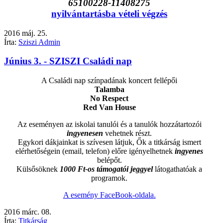
65100228-11408275
nyilvántartásba vételi végzés
2016
máj.
25.
Írta:
Sziszi Admin
Június 3. - SZISZI Családi nap
A Családi nap színpadának koncert fellépői
Talamba
No Respect
Red Van House
Az eseményen az iskolai tanulói és a tanulók hozzátartozói
ingyenesen
vehetnek részt.
Egykori dákjainkat is szívesen látjuk, Ők a titkárság ismert
elérhetőségein (email, telefon) előre igényelhetnek
ingyenes
belépőt.
Külsősöknek
1000 Ft-os támogatói jeggyel
látogathatóak a
programok.
A esemény FaceBook-oldala.
2016
márc.
08.
Írta:
Titkárság