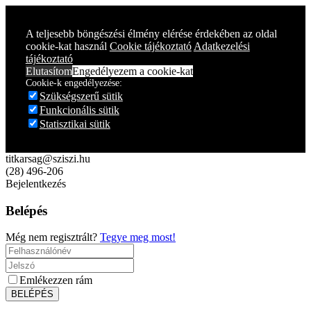
Year
Month
Year
Month
A teljesebb böngészési élmény elérése érdekében az oldal
cookie-kat használ
Cookie tájékoztató
Adatkezelési
tájékoztató
Elutasítom
Engedélyezem a cookie-kat
Cookie-k engedélyezése:
Szükségszerű sütik
Funkcionális sütik
Statisztikai sütik
titkarsag@sziszi.hu
(28) 496-206
Bejelentkezés
Belépés
Még nem regisztrált?
Tegye meg most!
Emlékezzen rám