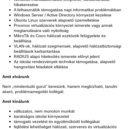
hibakeresése
A felhasználók támogatása napi informatikai problémákban
Windows Server / Active Directory környezet kezelése
Ubuntu Linux szerverek alapvető üzemeltetése
Proxmox virtualizációs környezet ismerete vagy annak
megtanulására való nyitottság
MikroTik és Cisco hálózati eszközök felügyelete és
beállítása
VLAN-ok, hálózati szegmensek, alapvető hálózatbiztonsági
beállítások karbantartása
RADIUS alapú hitelesítés ismerete előnyt jelent
Az iskolai rendezvények technikai támogatása, alapvető
hangosítási feladatok ellátása
Amit elvárunk
Nem „mindentudó gurut” keresünk, hanem megbízható, tanulni
akaró, problémamegoldó kollégát.
Amit kínálunk
változatos, nem monoton munkát
barátságos iskolai környezetet
támogató vezetést és együttműködő kollégákat
fejlődési lehetőséget hálózati, szerveres és virtualizációs