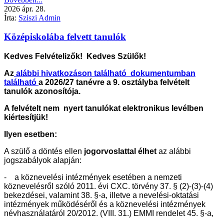
2026
ápr.
28.
Írta:
Sziszi Admin
Középiskolába felvett tanulók
Kedves Felvételizők! Kedves Szülők!
Az
alábbi hivatkozáson található dokumentumban
található
a 2026/27 tanévre a 9. osztályba felvételt
tanulók azonosítója.
A felvételt nem nyert tanulókat elektronikus levélben
kiértesítjük!
Ilyen esetben:
A szülő a döntés ellen
jogorvoslattal élhet
az alábbi
jogszabályok alapján:
- a köznevelési intézmények esetében a nemzeti
köznevelésről szóló 2011. évi CXC. törvény 37. § (2)-(3)-(4)
bekezdései, valamint 38. §-a, illetve a nevelési-oktatási
intézmények működéséről és a köznevelési intézmények
névhasználatáról 20/2012. (VIII. 31.) EMMI rendelet 45. §-a,