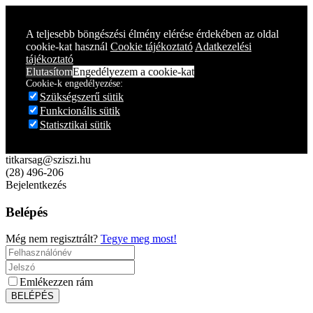
Year
Month
Year
Month
A teljesebb böngészési élmény elérése érdekében az oldal
cookie-kat használ
Cookie tájékoztató
Adatkezelési
tájékoztató
Elutasítom
Engedélyezem a cookie-kat
Cookie-k engedélyezése:
Szükségszerű sütik
Funkcionális sütik
Statisztikai sütik
titkarsag@sziszi.hu
(28) 496-206
Bejelentkezés
Belépés
Még nem regisztrált?
Tegye meg most!
Emlékezzen rám