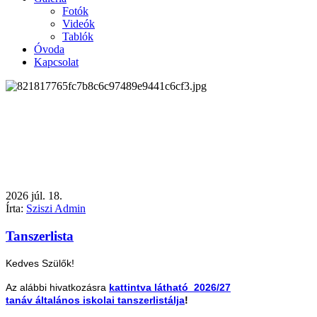
Fotók
Videók
Tablók
Óvoda
Kapcsolat
2026
júl.
18.
Írta:
Sziszi Admin
Tanszerlista
Kedves Szülők!
Az alábbi hivatkozásra
kattintva látható 2026/27
tanáv általános iskolai tanszerlistálja
!