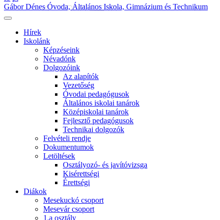
Gábor Dénes Óvoda, Általános Iskola, Gimnázium és Technikum
Hírek
Iskolánk
Képzéseink
Névadónk
Dolgozóink
Az alapítók
Vezetőség
Óvodai pedagógusok
Általános iskolai tanárok
Középiskolai tanárok
Fejlesztő pedagógusok
Technikai dolgozók
Felvételi rendje
Dokumentumok
Letöltések
Osztályozó- és javítóvizsga
Kisérettségi
Érettségi
Diákok
Mesekuckó csoport
Mesevár csoport
1.a osztály