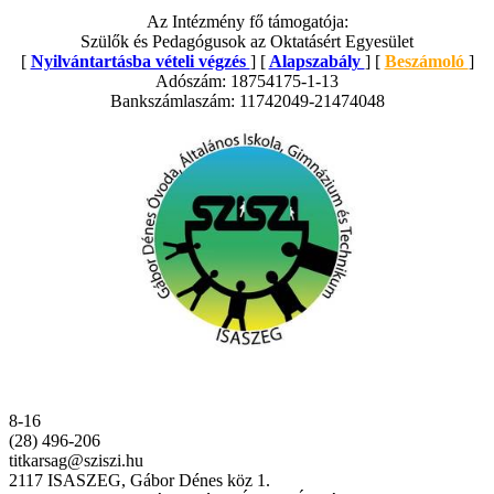
Az Intézmény fő támogatója:
Szülők és Pedagógusok az Oktatásért Egyesület
[
Nyilvántartásba vételi végzés
] [
Alapszabály
] [
Beszámoló
]
Adószám: 18754175-1-13
Bankszámlaszám: 11742049-21474048
8-16
(28) 496-206
titkarsag@sziszi.hu
2117 ISASZEG, Gábor Dénes köz 1.