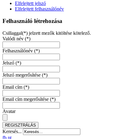
Elfelejtett jelszó
Elfelejtett felhasználónév
Felhasználó létrehozása
Csillaggal(*) jelzett mezők kitöltése kötelező.
Valódi név
(*)
Felhasználónév
(*)
Jelszó
(*)
Jelszó megerősítése
(*)
Email cím
(*)
Email cím megerősítése
(*)
Avatar
REGISZTRÁLÁS
Keresés...
fb
pt