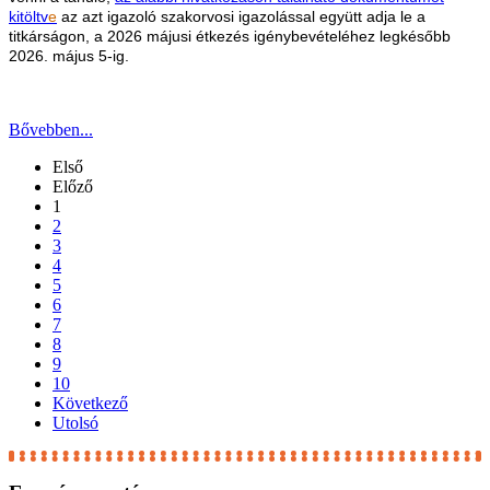
kitöltv
e
az azt igazoló szakorvosi igazolással együtt adja le a
titkárságon, a 2026 májusi étkezés igénybevételéhez legkésőbb
2026. május 5-ig.
Bővebben...
Első
Előző
1
2
3
4
5
6
7
8
9
10
Következő
Utolsó