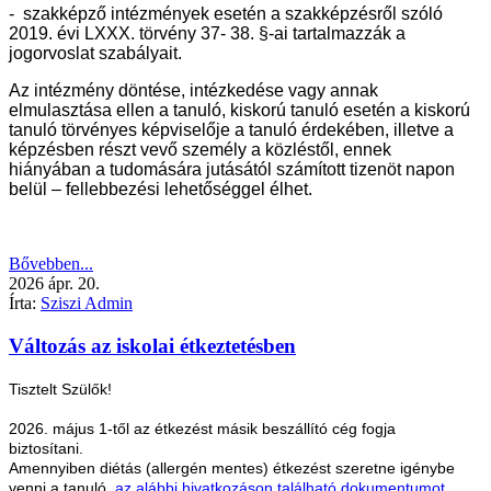
- szakképző intézmények esetén a szakképzésről szóló
2019. évi LXXX. törvény 37- 38. §-ai tartalmazzák a
jogorvoslat szabályait.
Az intézmény döntése, intézkedése vagy annak
elmulasztása ellen a tanuló, kiskorú tanuló esetén a kiskorú
tanuló törvényes képviselője a tanuló érdekében, illetve a
képzésben részt vevő személy a közléstől, ennek
hiányában a tudomására jutásától számított tizenöt napon
belül – fellebbezési lehetőséggel élhet.
Bővebben...
2026
ápr.
20.
Írta:
Sziszi Admin
Változás az iskolai étkeztetésben
Tisztelt Szülők!
2026. május 1-től az étkezést másik beszállító cég fogja
biztosítani.
Amennyiben diétás (allergén mentes) étkezést szeretne igénybe
venni a tanuló,
az alábbi hivatkozáson található dokumentumot