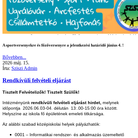
A sportversenyekre és főzőversenyre a jelentkezési határidő június 4. !
Bővebben...
2026
máj.
15.
Írta:
Sziszi Admin
Rendkívüli felvételi eljárást
Tisztelt Felvételizők! Tisztelt Szülők!
Intézményünk
rendkívüli felvételi eljárást hirdet,
melynek
időpontja 2026.06.03-04. délután 13:.00-15:00 óra között.
H
elyszíne az iskola fő épületének emeleti titkársága.
Az alábbi szabad középiskolai helyek pályázhatók:
0001 – Informatikai rendszer- és alkalmazás üzemeltető