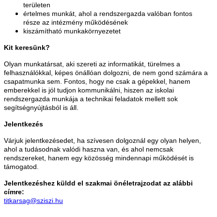
területen
értelmes munkát, ahol a rendszergazda valóban fontos
része az intézmény működésének
kiszámítható munkakörnyezetet
Kit keresünk?
Olyan munkatársat, aki szereti az informatikát, türelmes a
felhasználókkal, képes önállóan dolgozni, de nem gond számára a
csapatmunka sem. Fontos, hogy ne csak a gépekkel, hanem
emberekkel is jól tudjon kommunikálni, hiszen az iskolai
rendszergazda munkája a technikai feladatok mellett sok
segítségnyújtásból is áll.
Jelentkezés
Várjuk jelentkezésedet, ha szívesen dolgoznál egy olyan helyen,
ahol a tudásodnak valódi haszna van, és ahol nemcsak
rendszereket, hanem egy közösség mindennapi működését is
támogatod.
Jelentkezéshez küldd el szakmai önéletrajzodat az alábbi
címre:
titkarsag@sziszi.hu