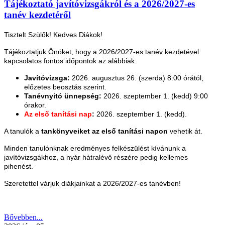
Tájékoztató javítóvizsgákról és a 2026/2027-es
tanév kezdetéről
Tisztelt Szülők! Kedves Diákok!
Tájékoztatjuk Önöket, hogy a 2026/2027-es tanév kezdetével
kapcsolatos fontos időpontok az alábbiak:
Javítóvizsga:
2026. augusztus 26. (szerda) 8:00 órától,
előzetes beosztás szerint.
Tanévnyitó ünnepség:
2026. szeptember 1. (kedd) 9:00
órakor.
Az első tanítási nap
:
2026. szeptember 1. (kedd).
A tanulók a
tankönyveiket az első tanítási napon
vehetik át.
Minden tanulónknak eredményes felkészülést kívánunk a
javítóvizsgákhoz, a nyár hátralévő részére pedig kellemes
pihenést.
Szeretettel várjuk diákjainkat a 2026/2027-es tanévben!
Bővebben...