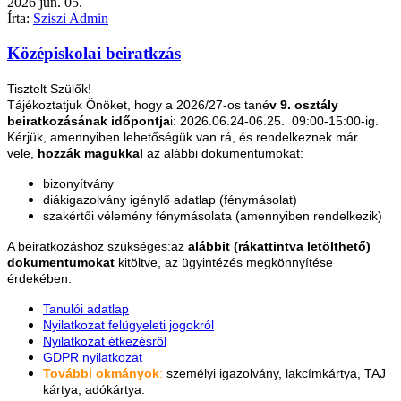
2026
jún.
05.
Írta:
Sziszi Admin
Középiskolai beiratkzás
Tisztelt Szülők!
Tájékoztatjuk Önöket, hogy a 2026/27-os tané
v 9. osztály
beiratkozásának időpontja
i: 2026.06.24-06.25. 09:00-15:00-ig.
Kérjük, amennyiben lehetőségük van rá, és rendelkeznek már
vele,
hozzák magukkal
az alábbi dokumentumokat:
bizonyítvány
diákigazolvány igénylő adatlap (fénymásolat)
szakértői vélemény fénymásolata (amennyiben rendelkezik)
A beiratkozáshoz szükséges:az
alábbit (rákattintva letölthető)
dokumentumokat
kitöltve, az ügyintézés megkönnyítése
érdekében:
Tanulói adatlap
Nyilatkozat felügyeleti jogokról
Nyilatkozat étkezésről
GDPR nyilatkozat
További okmányok
:
személyi igazolvány, lakcímkártya, TAJ
kártya, adókártya.