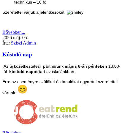
technikus – 10 fő
Szeretettel várjuk a jelentkezőket!
Bővebben...
2026
máj.
05.
Írta:
Sziszi Admin
Kóstoló nap
Az új közétkeztetési partnerünk
május 8-án pénteken
13:00-
tól
kóstoló napot
tart az iskolánkban.
Erre az eseményre szülőket és tanulókat egyaránt szeretettel
várunk
.
Bővebben...