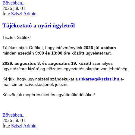
Bővebben...
2026
júl.
01.
Írta:
Sziszi Admin
Tájékoztató a nyári ügyletről
Tisztelt Szülők!
Tájékoztatjuk Önöket, hogy intézményünk
2026 júliusában
minden
szerdán 9:00 és 13:00 óra között
ügyeletet tart.
2026. augusztus 3. és augusztus 19. között
személyes
ügyintézésre kizárólag előzetes egyeztetés alapján van lehetőség.
Kérjük, hogy ügyintézési szándékukat a
titkarsag@sziszi.hu
e-
mail-címen szíveskedjenek jelezni.
Köszönjük megértésüket és együttműködésüket!
Bővebben...
2026
júl.
01.
Írta:
Sziszi Admin