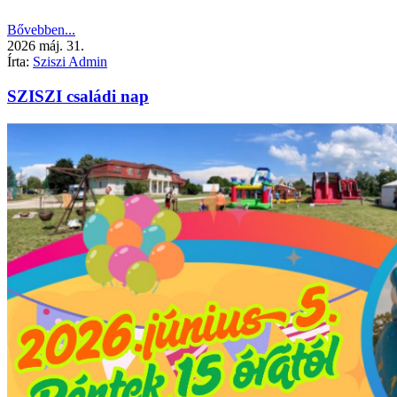
Bővebben...
2026
máj.
31.
Írta:
Sziszi Admin
SZISZI családi nap