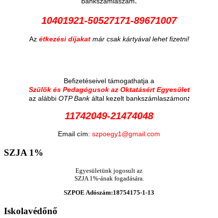
:
bankszámlaszám
10401921-50527171-89671007
Az
étkezési díjakat
már csak kártyával lehet fizetni!
Befizetéseivel támogathatja a
Szülők és Pedagógusok az Oktatásért Egyesület
:
az alábbi
OTP Bank
által kezelt bankszámlaszámon
11742049-21474048
Email cím:
szpoegy1@gmail.com
SZJA
1%
Egyesületünk jogosult az
SZJA 1%-ának fogadására.
SZPOE Adószám:18754175-1-13
Iskolavédőnő