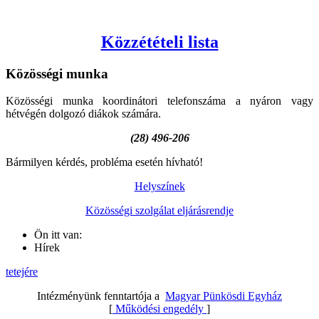
Közzétételi lista
Közösségi
munka
Közösségi munka koordinátori telefonszáma a nyáron vagy
hétvégén dolgozó diákok számára.
(28) 496-206
Bármilyen kérdés, probléma esetén hívható!
Helyszínek
Közösségi szolgálat eljárásrendje
Ön itt van:
Hírek
tetejére
Intézményünk fenntartója a
Magyar Pünkösdi Egyház
[
Működési engedély
]