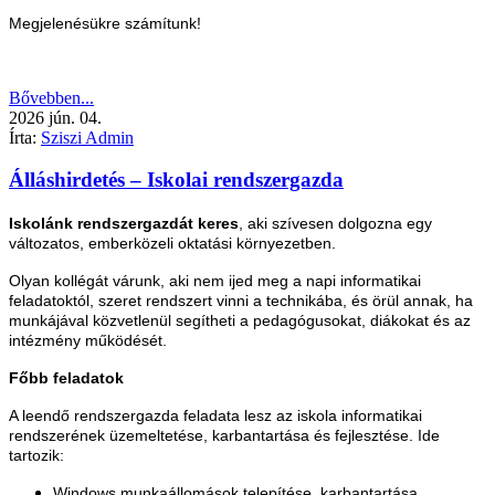
Megjelenésükre számítunk!
Bővebben...
2026
jún.
04.
Írta:
Sziszi Admin
Álláshirdetés – Iskolai rendszergazda
Iskolánk rendszergazdát keres
, aki szívesen dolgozna egy
változatos, emberközeli oktatási környezetben.
Olyan kollégát várunk, aki nem ijed meg a napi informatikai
feladatoktól, szeret rendszert vinni a technikába, és örül annak, ha
munkájával közvetlenül segítheti a pedagógusokat, diákokat és az
intézmény működését.
Főbb feladatok
A leendő rendszergazda feladata lesz az iskola informatikai
rendszerének üzemeltetése, karbantartása és fejlesztése. Ide
tartozik:
Windows munkaállomások telepítése, karbantartása,