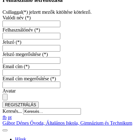
Csillaggal(*) jelzett mezők kitöltése kötelező.
Valódi név
(*)
Felhasználónév
(*)
Jelszó
(*)
Jelszó megerősítése
(*)
Email cím
(*)
Email cím megerősítése
(*)
Avatar
REGISZTRÁLÁS
Keresés...
fb
pt
Gábor Dénes Óvoda, Általános Iskola, Gimnázium és Technikum
Hírek