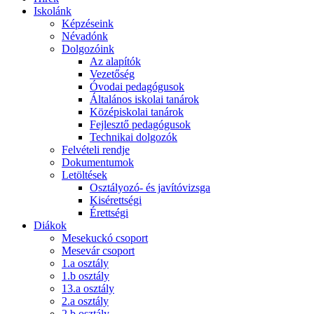
Iskolánk
Képzéseink
Névadónk
Dolgozóink
Az alapítók
Vezetőség
Óvodai pedagógusok
Általános iskolai tanárok
Középiskolai tanárok
Fejlesztő pedagógusok
Technikai dolgozók
Felvételi rendje
Dokumentumok
Letöltések
Osztályozó- és javítóvizsga
Kisérettségi
Érettségi
Diákok
Mesekuckó csoport
Mesevár csoport
1.a osztály
1.b osztály
13.a osztály
2.a osztály
2.b osztály