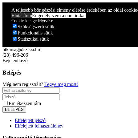
Year
Month
Year
Month
A teljesebb böngészési élmény elérése érdekében az oldal cookie
Elutasítom
Engedélyezem a cookie-kat
Cookie-k engedélyezése:
Szükségszerű sütik
Funkcionális sütik
Statisztikai sütik
titkarsag@sziszi.hu
(28) 496-206
Bejelentkezés
Belépés
Még nem regisztrált?
Tegye meg most!
Emlékezzen rám
Elfelejtett jelszó
Elfelejtett felhasználónév
Felhasználó létrehozása