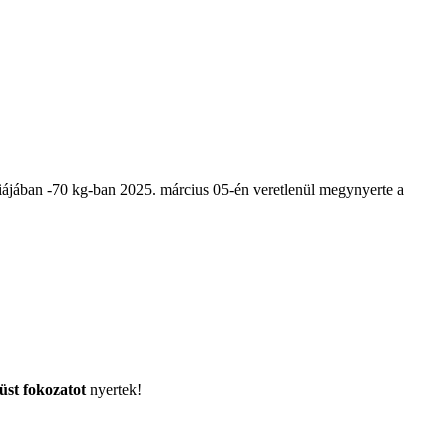
riájában -70 kg-ban 2025. március 05-én veretlenül megynyerte a
üst fokozatot
nyertek!