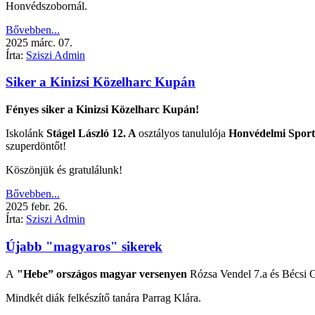
Honvédszobornál.
Bővebben...
2025
márc.
07.
Írta:
Sziszi Admin
Siker a Kinizsi Közelharc Kupán
Fényes siker a Kinizsi Közelharc Kupán!
Iskolánk
Stágel László
12. A
osztályos tanululója
Honvédelmi Sport
szuperdöntőt!
Köszönjük és gratulálunk!
Bővebben...
2025
febr.
26.
Írta:
Sziszi Admin
Újabb "magyaros" sikerek
A
"Hebe” országos magyar versenyen
Rózsa Vendel 7.a és Bécsi 
Mindkét diák felkészítő tanára Parrag Klára.