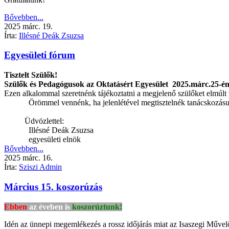
Bővebben...
2025
márc.
19.
Írta:
Illésné Deák Zsuzsa
Egyesületi fórum
Tisztelt Szülők!
Szülők és Pedagógusok az Oktatásért Egyesület
2025.márc.25-én
Ezen alkalommal szeretnénk tájékoztatni a megjelenő szülőket elmúlt
Örömmel vennénk, ha jelenlétével megtisztelnék tanácskozásu
Üdvözlettel:
Illésné Deák Zsuzsa
egyesületi elnök
Bővebben...
2025
márc.
16.
Írta:
Sziszi Admin
Március 15. koszorúzás
Ebben
az éveben is
koszorúztunk!
Idén az ünnepi megemlékezés a rossz időjárás miat az Isaszegi Műve