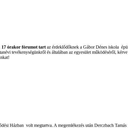
 17 órakor fórumot tart
az érdeklődőknek a Gábor Dénes iskola épü
 tanévi tevékenységünkről és általában az egyesület működéséről, kér
nkat!
lődési Házban volt megtartva. A megemlékezés után Derczbach Tamás i