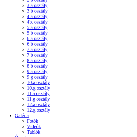
3.a osztály
3.b osztály
4.a osztály
4b. osztály
5.a osztály
5.b osztály
6.a osztály
6.b osztály
7.a osztály
7.b osztály
8.a osztály
8.b osztály
9.a osztály
9.g osztály
10.a osztály
10.g osztály
11.a osztály
11.g osztály
12.a osztály
12.g osztály
Galéria
Fotók
Videók
Tablók