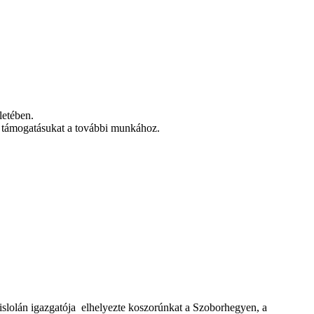
letében.
ve támogatásukat a további munkához.
slolán igazgatója elhelyezte koszorúnkat a Szoborhegyen, a