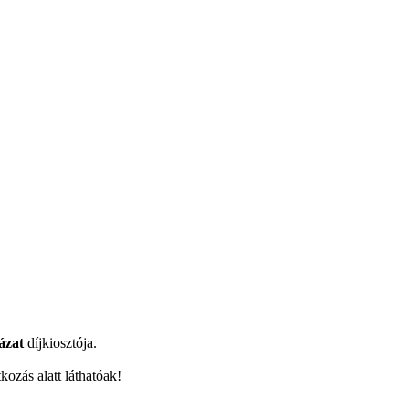
ázat
díjkiosztója.
ozás alatt láthatóak!