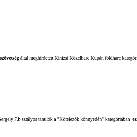
szövetség
által meghírdetett Kinizsi Közelharc Kupán földharc kategó
Gergely 7.b sztályos tanulók a "Kötelezők könnyedén" kategóriában
ez