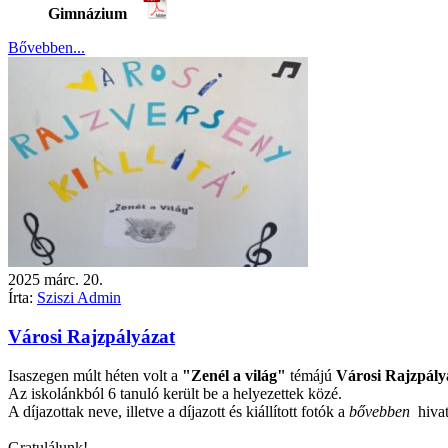
Gimnázium
Bővebben...
2025
márc.
20.
Írta:
Sziszi Admin
Városi Rajzpályázat
Isaszegen múlt héten volt a
"Zenél a világ"
témájú
Városi Rajzpály
Az iskolánkból 6 tanuló került be a helyezettek közé.
A díjazottak neve, illetve a díjazott és kiállított fotók a
bővebben
hivatk
Gratulálunk!