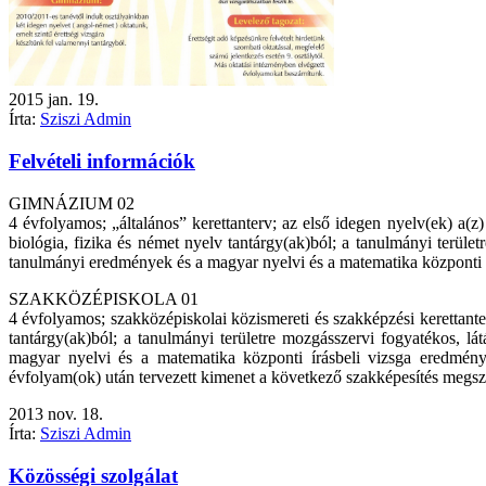
2015
jan.
19.
Írta:
Sziszi Admin
Felvételi információk
GIMNÁZIUM 02
4 évfolyamos; „általános” kerettanterv; az első idegen nyelv(ek) a(
biológia, fizika és német nyelv tantárgy(ak)ból; a tanulmányi terület
tanulmányi eredmények és a magyar nyelvi és a matematika központi í
SZAKKÖZÉPISKOLA 01
4 évfolyamos; szakközépiskolai közismereti és szakképzési kerettanter
tantárgy(ak)ból; a tanulmányi területre mozgásszervi fogyatékos, lát
magyar nyelvi és a matematika központi írásbeli vizsga eredménye 
évfolyam(ok) után tervezett kimenet a következő szakképesítés megsz
2013
nov.
18.
Írta:
Sziszi Admin
Közösségi szolgálat