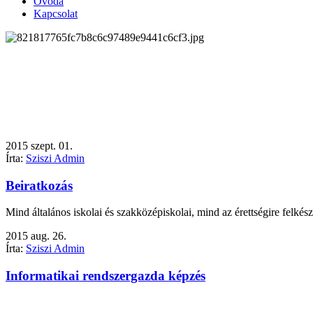
Óvoda
Kapcsolat
2015
szept.
01.
Írta:
Sziszi Admin
Beiratkozás
Mind általános iskolai és szakközépiskolai, mind az érettségire felké
2015
aug.
26.
Írta:
Sziszi Admin
Informatikai rendszergazda képzés