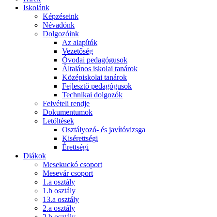
Iskolánk
Képzéseink
Névadónk
Dolgozóink
Az alapítók
Vezetőség
Óvodai pedagógusok
Általános iskolai tanárok
Középiskolai tanárok
Fejlesztő pedagógusok
Technikai dolgozók
Felvételi rendje
Dokumentumok
Letöltések
Osztályozó- és javítóvizsga
Kisérettségi
Érettségi
Diákok
Mesekuckó csoport
Mesevár csoport
1.a osztály
1.b osztály
13.a osztály
2.a osztály
2.b osztály