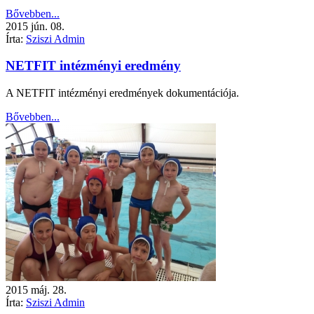
Bővebben...
2015
jún.
08.
Írta:
Sziszi Admin
NETFIT intézményi eredmény
A NETFIT intézményi eredmények dokumentációja.
Bővebben...
2015
máj.
28.
Írta:
Sziszi Admin