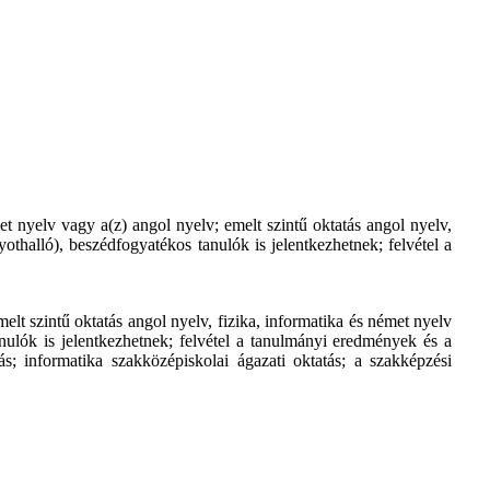
t nyelv vagy a(z) angol nyelv; emelt szintű oktatás angol nyelv,
yothalló), beszédfogyatékos tanulók is jelentkezhetnek; felvétel a
elt szintű oktatás angol nyelv, fizika, informatika és német nyelv
tanulók is jelentkezhetnek; felvétel a tanulmányi eredmények és a
s; informatika szakközépiskolai ágazati oktatás; a szakképzési