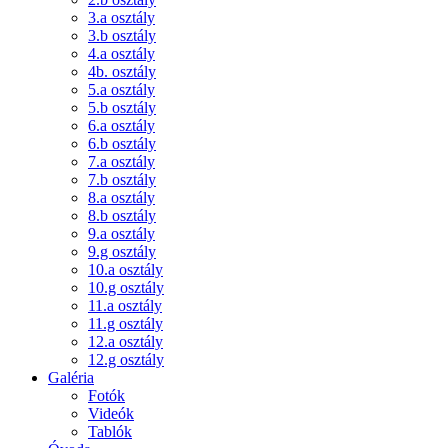
3.a osztály
3.b osztály
4.a osztály
4b. osztály
5.a osztály
5.b osztály
6.a osztály
6.b osztály
7.a osztály
7.b osztály
8.a osztály
8.b osztály
9.a osztály
9.g osztály
10.a osztály
10.g osztály
11.a osztály
11.g osztály
12.a osztály
12.g osztály
Galéria
Fotók
Videók
Tablók