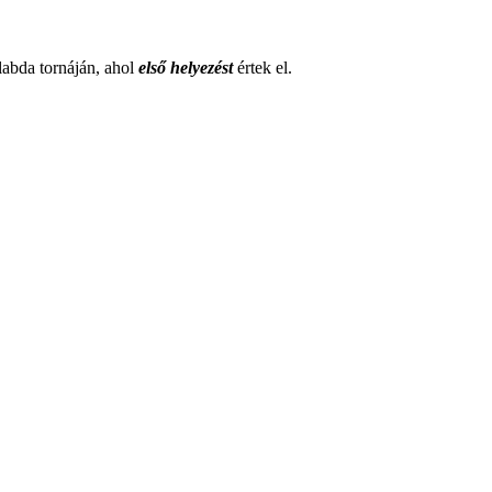
ilabda tornáján, ahol
első helyezést
értek el.