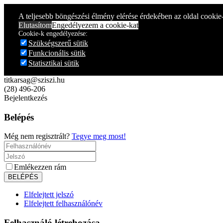
Year
Month
Year
Month
A teljesebb böngészési élmény elérése érdekében az oldal cookie
Elutasítom
Engedélyezem a cookie-kat
Cookie-k engedélyezése:
Szükségszerű sütik
Funkcionális sütik
Statisztikai sütik
titkarsag@sziszi.hu
(28) 496-206
Bejelentkezés
Belépés
Még nem regisztrált?
Tegye meg most!
Emlékezzen rám
Elfelejtett jelszó
Elfelejtett felhasználónév
Felhasználó létrehozása