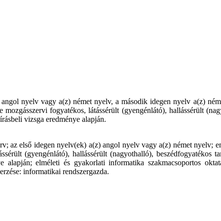
z) angol nyelv vagy a(z) német nyelv, a második idegen nyelv a(z) néme
re mozgásszervi fogyatékos, látássérült (gyengénlátó), hallássérült (nag
rásbeli vizsga eredménye alapján.
v; az első idegen nyelv(ek) a(z) angol nyelv vagy a(z) német nyelv; em
ássérült (gyengénlátó), hallássérült (nagyothalló), beszédfogyatékos 
alapján; elméleti és gyakorlati informatika szakmacsoportos oktatá
erzése: informatikai rendszergazda.