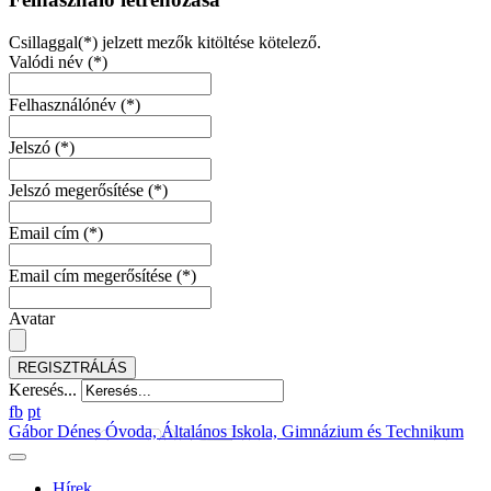
Csillaggal(*) jelzett mezők kitöltése kötelező.
Valódi név
(*)
Felhasználónév
(*)
Jelszó
(*)
Jelszó megerősítése
(*)
Email cím
(*)
Email cím megerősítése
(*)
Avatar
REGISZTRÁLÁS
Keresés...
fb
pt
Gábor Dénes Óvoda, Általános Iskola, Gimnázium és Technikum
Hírek