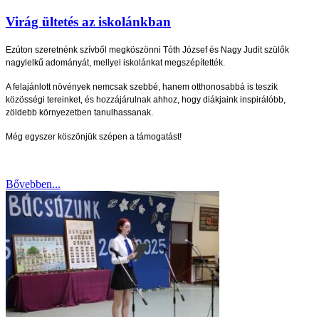
Virág ültetés az iskolánkban
Ezúton szeretnénk szívből megköszönni Tóth József és Nagy Judit szülők
nagylelkű adományát, mellyel iskolánkat megszépítették.
A felajánlott növények nemcsak szebbé, hanem otthonosabbá is teszik
közösségi tereinket, és hozzájárulnak ahhoz, hogy diákjaink inspirálóbb,
zöldebb környezetben tanulhassanak.
Még egyszer köszönjük szépen a támogatást!
Bővebben...