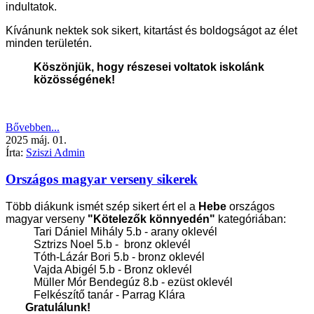
indultatok.
Kívánunk nektek sok sikert, kitartást és boldogságot az élet
minden területén.
Köszönjük, hogy részesei voltatok iskolánk
közösségének!
Bővebben...
2025
máj.
01.
Írta:
Sziszi Admin
Országos magyar verseny sikerek
Több diákunk ismét szép sikert ért el a
Hebe
országos
magyar verseny
"Kötelezők könnyedén"
kategóriában:
Tari Dániel Mihály 5.b - arany oklevél
Sztrizs Noel 5.b - bronz oklevél
Tóth-Lázár Bori 5.b - bronz oklevél
Vajda Abigél 5.b - Bronz oklevél
Müller Mór Bendegúz 8.b - ezüst oklevél
Felkészítő tanár - Parrag Klára
Gratulálunk!