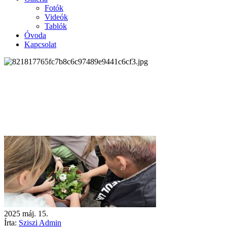
Fotók
Videók
Tablók
Óvoda
Kapcsolat
2025
máj.
15.
Írta:
Sziszi Admin