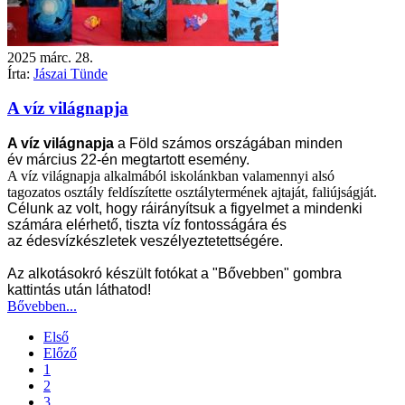
2025
márc.
28.
Írta:
Jászai Tünde
A víz világnapja
A víz világnapja
a Föld számos országában minden
év
március 22
-én megtartott esemény.
A víz világnapja alkalmából iskolánkban valamennyi alsó
tagozatos osztály feldíszítette osztálytermének ajtaját, faliújságját.
Célunk az volt, hogy ráirányítsuk a figyelmet a mindenki
számára elérhető, tiszta
víz
fontosságára és
az
édesvízkészletek
veszélyeztetettségére.
Az alkotásokró készült fotókat a "Bővebben" gombra
kattintás után láthatod!
Bővebben...
Első
Előző
1
2
3