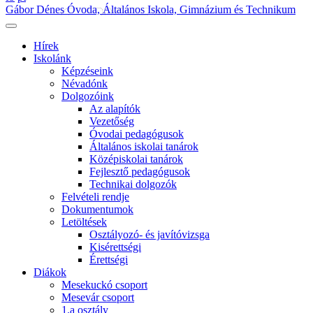
Gábor Dénes Óvoda, Általános Iskola, Gimnázium és Technikum
Hírek
Iskolánk
Képzéseink
Névadónk
Dolgozóink
Az alapítók
Vezetőség
Óvodai pedagógusok
Általános iskolai tanárok
Középiskolai tanárok
Fejlesztő pedagógusok
Technikai dolgozók
Felvételi rendje
Dokumentumok
Letöltések
Osztályozó- és javítóvizsga
Kisérettségi
Érettségi
Diákok
Mesekuckó csoport
Mesevár csoport
1.a osztály