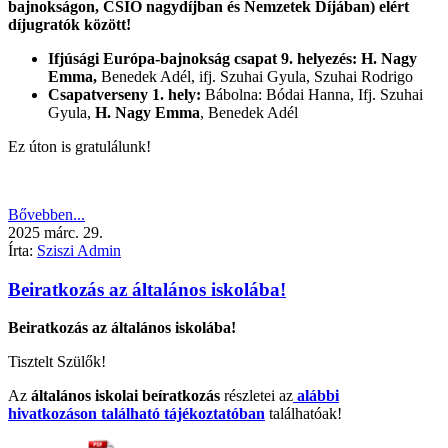
bajnokságon, CSIO nagydíjban és Nemzetek Díjában) elért
díjugratók között!
Ifjúsági Európa-bajnokság csapat 9. helyezés: H. Nagy
Emma,
Benedek Adél, ifj. Szuhai Gyula, Szuhai Rodrigo
Csapatverseny 1. hely:
Bábolna: Bódai Hanna, Ifj. Szuhai
Gyula,
H. Nagy Emma
, Benedek Adél
Ez úton is gratulálunk!
Bővebben...
2025
márc.
29.
Írta:
Sziszi Admin
Beiratkozás az általános iskolába!
Beiratkozás az általános iskolába!
Tisztelt Szülők!
Az
általános iskolai beíratkozás
részletei az
alábbi
hivatkozáson található tájékoztatóban
találhatóak!