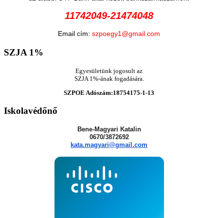
11742049-21474048
Email cím:
szpoegy1@gmail.com
SZJA
1%
Egyesületünk jogosult az
SZJA 1%-ának fogadására.
SZPOE Adószám:18754175-1-13
Iskolavédőnő
Bene-Magyari Katalin
0670/3872692
kata.magyari@gmail.com