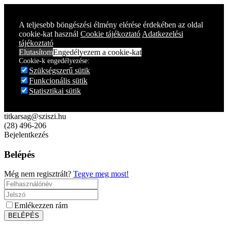
Year
Month
Year
Month
A teljesebb böngészési élmény elérése érdekében az oldal
cookie-kat használ
Cookie tájékoztató
Adatkezelési
tájékoztató
Elutasítom
Engedélyezem a cookie-kat
Cookie-k engedélyezése:
Szükségszerű sütik
Funkcionális sütik
Statisztikai sütik
titkarsag@sziszi.hu
(28) 496-206
Bejelentkezés
Belépés
Még nem regisztrált?
Tegye meg most!
Emlékezzen rám