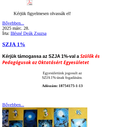
Kérjük figyelmesen olvassák el!
Bővebben...
2025
márc.
28.
Írta:
Illésné Deák Zsuzsa
SZJA 1%
Szülők és
Kérjük támogassa az SZJA
1%-val a
Pedagógusok az Oktatásért Egyesületet
Egyesületünk jogosult az
SZJA 1%-ának fogadására.
Adószám: 18754175-1-13
Bővebben...