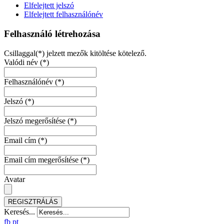
Elfelejtett jelszó
Elfelejtett felhasználónév
Felhasználó létrehozása
Csillaggal(*) jelzett mezők kitöltése kötelező.
Valódi név
(*)
Felhasználónév
(*)
Jelszó
(*)
Jelszó megerősítése
(*)
Email cím
(*)
Email cím megerősítése
(*)
Avatar
REGISZTRÁLÁS
Keresés...
fb
pt