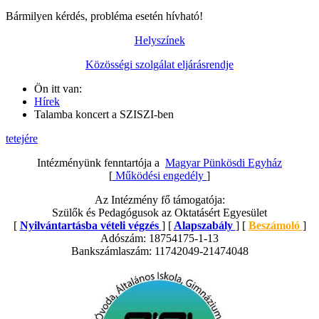
Bármilyen kérdés, probléma esetén hívható!
Helyszínek
Közösségi szolgálat eljárásrendje
Ön itt van:
Hírek
Talamba koncert a SZISZI-ben
tetejére
Intézményünk fenntartója a
Magyar Pünkösdi Egyház
[
Működési engedély
]
Az Intézmény fő támogatója:
Szülők és Pedagógusok az Oktatásért Egyesület
[
Nyilvántartásba vételi végzés
] [
Alapszabály
] [
Beszámoló
]
Adószám: 18754175-1-13
Bankszámlaszám: 11742049-21474048