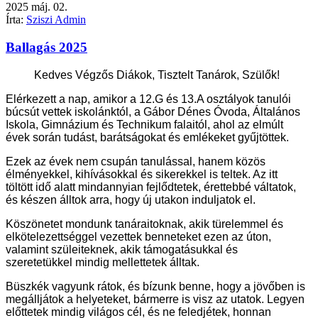
2025
máj.
02.
Írta:
Sziszi Admin
Ballagás 2025
Kedves Végzős Diákok, Tisztelt Tanárok, Szülők!
Elérkezett a nap, amikor a 12.G és 13.A osztályok tanulói
búcsút vettek iskolánktól, a Gábor Dénes Óvoda, Általános
Iskola, Gimnázium és Technikum falaitól, ahol az elmúlt
évek során tudást, barátságokat és emlékeket gyűjtöttek.
Ezek az évek nem csupán tanulással, hanem közös
élményekkel, kihívásokkal és sikerekkel is teltek.
Az itt
töltött idő alatt mindannyian fejlődtetek, érettebbé váltatok,
és készen álltok arra, hogy új utakon induljatok el.
Köszönetet mondunk tanáraitoknak, akik türelemmel és
elkötelezettséggel vezettek benneteket ezen az úton,
valamint szüleiteknek, akik támogatásukkal és
szeretetükkel mindig mellettetek álltak.
Büszkék vagyunk rátok, és bízunk benne, hogy a jövőben is
megálljátok a helyeteket, bármerre is visz az utatok.
Legyen
előttetek mindig világos cél, és ne feledjétek, honnan