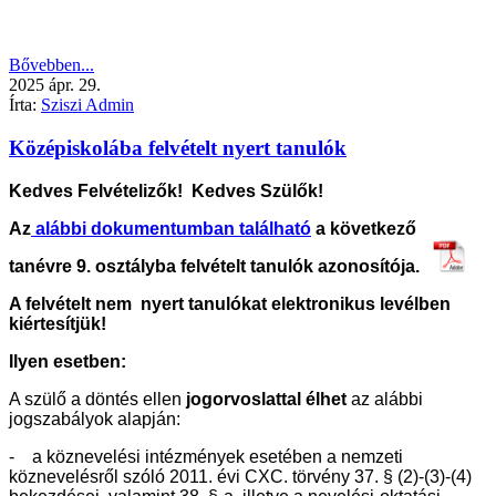
Bővebben...
2025
ápr.
29.
Írta:
Sziszi Admin
Középiskolába felvételt nyert tanulók
Kedves Felvételizők! Kedves Szülők!
Az
alábbi dokumentumban található
a következő
tanévre 9. osztályba felvételt tanulók azonosítója.
A felvételt nem nyert tanulókat elektronikus levélben
kiértesítjük!
Ilyen esetben:
A szülő a döntés ellen
jogorvoslattal élhet
az alábbi
jogszabályok alapján:
- a köznevelési intézmények esetében a nemzeti
köznevelésről szóló 2011. évi CXC. törvény 37. § (2)-(3)-(4)