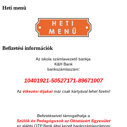
Heti
menü
Befizetési
információk
Az iskola számlavezető bankja:
K&H Bank
:
bankszámlaszám
10401921-50527171-89671007
Az
étkezési díjakat
már csak kártyával lehet fizetni!
Befizetéseivel támogathatja a
Szülők és Pedagógusok az Oktatásért Egyesület
:
az alábbi
OTP Bank
által kezelt bankszámlaszámon