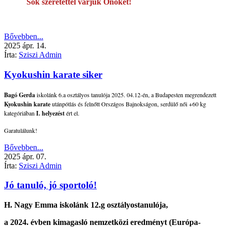
Sok szeretettel várjuk Önöket!
Bővebben...
2025
ápr.
14.
Írta:
Sziszi Admin
Kyokushin karate siker
Bagó Gerda
iskolánk 6.a osztályos tanulója 2025. 04.12-én, a Budapesten megrendezett
Kyokushin karate
utánpótlás és felnőtt Országos Bajnokságon, serdülő női +60 kg
kategóriában
I. helyezést
ért el.
Garatulálunk!
Bővebben...
2025
ápr.
07.
Írta:
Sziszi Admin
Jó tanuló, jó sportoló!
H. Nagy Emma
iskolánk
12.g osztályos
tanulója,
a 2024. évben kimagasló nemzetközi eredményt (Európa-