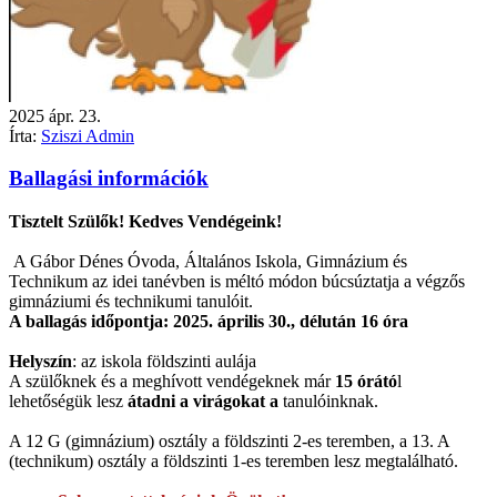
2025
ápr.
23.
Írta:
Sziszi Admin
Ballagási információk
Tisztelt Szülők! Kedves Vendégeink!
A Gábor Dénes Óvoda, Általános Iskola, Gimnázium és
Technikum az idei tanévben is méltó módon búcsúztatja a végzős
gimnáziumi és technikumi tanulóit.
A ballagás időpontja: 2025. április 30., délután 16 óra
Helyszín
: az iskola földszinti aulája
A szülőknek és a meghívott vendégeknek már
1
5 órátó
l
lehetőségük lesz
átadni a virágokat a
tanu
lóinknak.
A 12 G (gimnázium) osztály a földszinti 2-es teremben, a 13. A
(technikum) osztály a földszinti 1-es teremben lesz megtalálható.