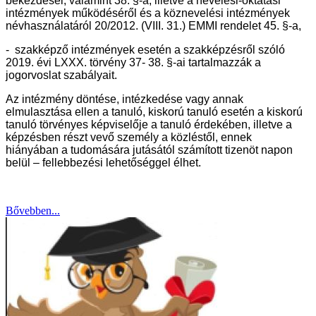
bekezdései, valamint 38. §-a, illetve a nevelési-oktatási
intézmények működéséről és a köznevelési intézmények
névhasználatáról 20/2012. (VIII. 31.) EMMI rendelet 45. §-a,
- szakképző intézmények esetén a szakképzésről szóló
2019. évi LXXX. törvény 37- 38. §-ai tartalmazzák a
jogorvoslat szabályait.
Az intézmény döntése, intézkedése vagy annak
elmulasztása ellen a tanuló, kiskorú tanuló esetén a kiskorú
tanuló törvényes képviselője a tanuló érdekében, illetve a
képzésben részt vevő személy a közléstől, ennek
hiányában a tudomására jutásától számított tizenöt napon
belül – fellebbezési lehetőséggel élhet.
Bővebben...