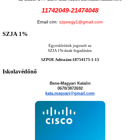
11742049-21474048
Email cím:
szpoegy1@gmail.com
SZJA
1%
Egyesületünk jogosult az
SZJA 1%-ának fogadására.
SZPOE Adószám:18754175-1-13
Iskolavédőnő
Bene-Magyari Katalin
0670/3872692
kata.magyari@gmail.com