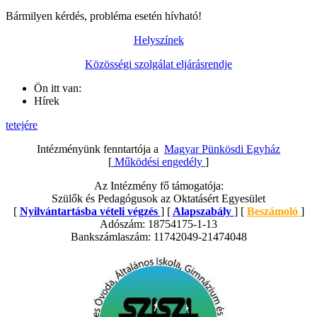
Bármilyen kérdés, probléma esetén hívható!
Helyszínek
Közösségi szolgálat eljárásrendje
Ön itt van:
Hírek
tetejére
Intézményünk fenntartója a
Magyar Pünkösdi Egyház
[
Működési engedély
]
Az Intézmény fő támogatója:
Szülők és Pedagógusok az Oktatásért Egyesület
[
Nyilvántartásba vételi végzés
] [
Alapszabály
] [
Beszámoló
]
Adószám: 18754175-1-13
Bankszámlaszám: 11742049-21474048