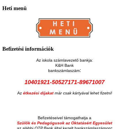
Heti
menü
Befizetési
információk
Az iskola számlavezető bankja:
K&H Bank
:
bankszámlaszám
10401921-50527171-89671007
Az
étkezési díjakat
már csak kártyával lehet fizetni!
Befizetéseivel támogathatja a
Szülők és Pedagógusok az Oktatásért Egyesület
:
az alábbi
OTP Bank
által kezelt bankszámlaszámon