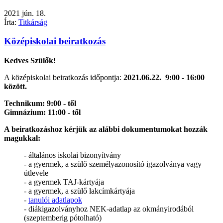
2021
jún.
18.
Írta:
Titkárság
Középiskolai beiratkozás
Kedves Szülők!
A középiskolai beiratkozás időpontja:
2021.06.22. 9:00 - 16:00
között.
Technikum: 9:00 - től
Gimnázium: 11:00 - től
A beiratkozáshoz kérjük az alábbi dokumentumokat hozzák
magukkal:
- általános iskolai bizonyítvány
- a gyermek, a szülő személyazonosító igazolványa vagy
útlevele
- a gyermek TAJ-kártyája
- a gyermek, a szülő lakcímkártyája
-
tanulói adatlapok
- diákigazolványhoz NEK-adatlap az okmányirodából
(szeptemberig pótolható)