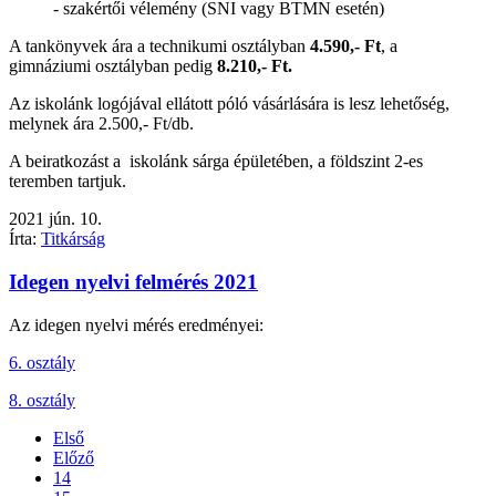
- szakértői vélemény (SNI vagy BTMN esetén)
A tankönyvek ára a technikumi osztályban
4.590,- Ft
, a
gimnáziumi osztályban pedig
8.210,- Ft.
Az iskolánk logójával ellátott póló vásárlására is lesz lehetőség,
melynek ára 2.500,- Ft/db.
A beiratkozást a iskolánk sárga épületében, a földszint 2-es
teremben tartjuk.
2021
jún.
10.
Írta:
Titkárság
Idegen nyelvi felmérés 2021
Az idegen nyelvi mérés eredményei:
6. osztály
8. osztály
Első
Előző
14