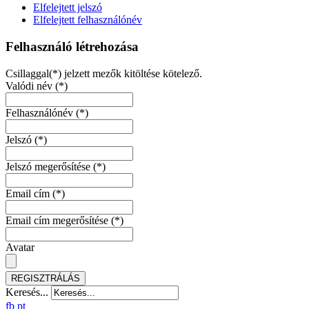
Elfelejtett jelszó
Elfelejtett felhasználónév
Felhasználó létrehozása
Csillaggal(*) jelzett mezők kitöltése kötelező.
Valódi név
(*)
Felhasználónév
(*)
Jelszó
(*)
Jelszó megerősítése
(*)
Email cím
(*)
Email cím megerősítése
(*)
Avatar
REGISZTRÁLÁS
Keresés...
fb
pt