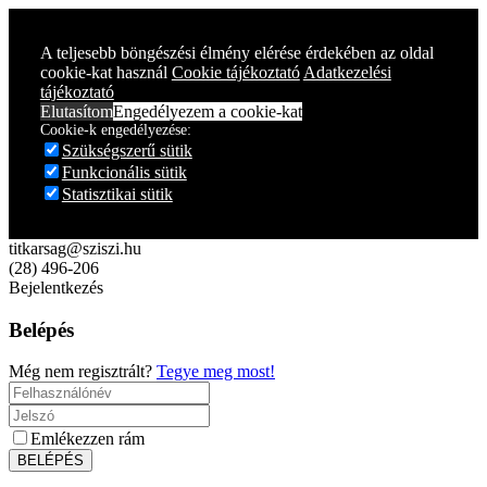
Year
Month
Year
Month
A teljesebb böngészési élmény elérése érdekében az oldal
cookie-kat használ
Cookie tájékoztató
Adatkezelési
tájékoztató
Elutasítom
Engedélyezem a cookie-kat
Cookie-k engedélyezése:
Szükségszerű sütik
Funkcionális sütik
Statisztikai sütik
titkarsag@sziszi.hu
(28) 496-206
Bejelentkezés
Belépés
Még nem regisztrált?
Tegye meg most!
Emlékezzen rám