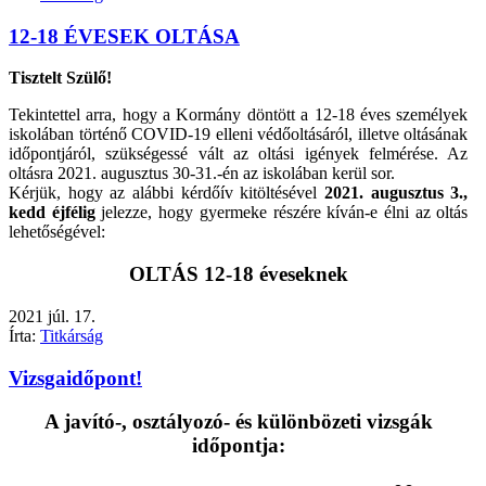
12-18 ÉVESEK OLTÁSA
Tisztelt Szülő!
Tekintettel arra, hogy a Kormány döntött a 12-18 éves személyek
iskolában történő COVID-19 elleni védőoltásáról, illetve oltásának
időpontjáról, szükségessé vált az oltási igények felmérése. Az
oltásra 2021. augusztus 30-31.-én az iskolában kerül sor.
Kérjük, hogy az alábbi kérdőív kitöltésével
2021. augusztus 3.,
kedd éjfélig
jelezze, hogy gyermeke részére kíván-e élni az oltás
lehetőségével:
OLTÁS 12-18 éveseknek
2021
júl.
17.
Írta:
Titkárság
Vizsgaidőpont!
A javító-, osztályozó- és különbözeti vizsgák
időpontja: