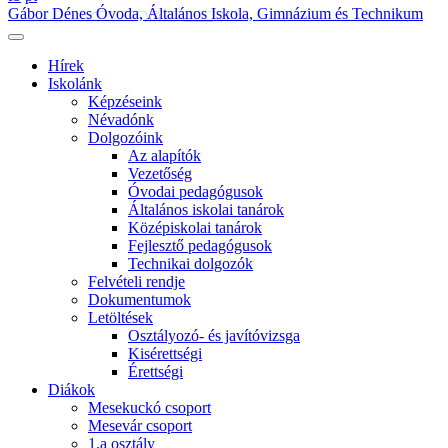
Gábor Dénes Óvoda, Általános Iskola, Gimnázium és Technikum
Hírek
Iskolánk
Képzéseink
Névadónk
Dolgozóink
Az alapítók
Vezetőség
Óvodai pedagógusok
Általános iskolai tanárok
Középiskolai tanárok
Fejlesztő pedagógusok
Technikai dolgozók
Felvételi rendje
Dokumentumok
Letöltések
Osztályozó- és javítóvizsga
Kisérettségi
Érettségi
Diákok
Mesekuckó csoport
Mesevár csoport
1.a osztály