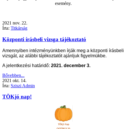
esemény.
2021
nov.
22.
Írta:
Titkárság
Központi írásbeli vizsga tájékoztató
Amennyiben intézményünkben írják meg a központi írásbeli
vizsgát, az alábbi tájékoztatót ajánljuk figyelmükbe.
A jelentkezési határidő:
2021. december 3.
Bővebben...
2021
okt.
14.
Írta:
Sziszi Admin
TÖKjó nap!