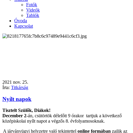
Fotók
Videók
Tablók
Óvoda
Kapcsolat
2021
nov.
25.
Írta:
Titkárság
Nyílt napok
Tisztelt Szülők, Diákok!
December 2
-án, csütörtök délelőtt 9 órakor tartjuk a következő
középiskolai nyílt napot a végzős 8. évfolyamosoknak.
A járványügyi helyzetre való tekintettel
online formában
zajlik az