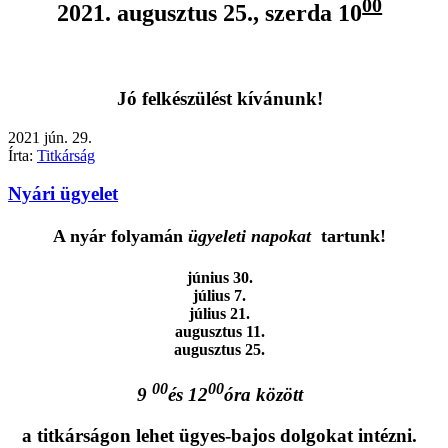
00
2021. augusztus 25., szerda 10
Jó felkészülést kívánunk!
2021
jún.
29.
Írta:
Titkárság
Nyári ügyelet
A nyár folyamán
ügyeleti napokat
tartunk!
június 30.
július 7.
július 21.
augusztus 11.
augusztus 25.
00
00
9
és 12
óra között
a titkárságon lehet ügyes-bajos dolgokat intézni.