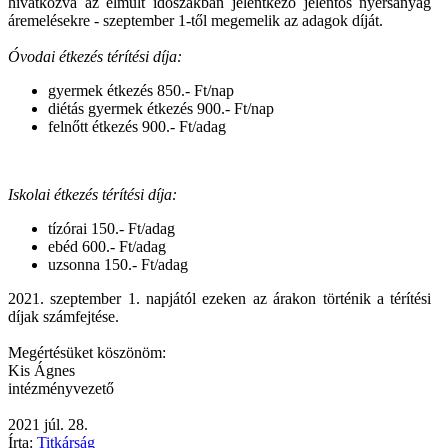
hivatkozva
az elmúlt időszakban jelentkező jelentős nyersanyag
áremelésekre
- szeptember 1-től megemelik az adagok díját.
Óvodai étkezés térítési díja:
gyermek étkezés 850.- Ft/nap
diétás gyermek étkezés 900.- Ft/nap
felnőtt étkezés 900.- Ft/adag
Iskolai étkezés térítési díja:
tízórai 150.- Ft/adag
ebéd 600.- Ft/adag
uzsonna 150.- Ft/adag
2021. szeptember 1. napjától ezeken az árakon történik a térítési
díjak számfejtése.
Megértésüket köszönöm:
Kis Ágnes
intézményvezető
2021
júl.
28.
Írta:
Titkárság