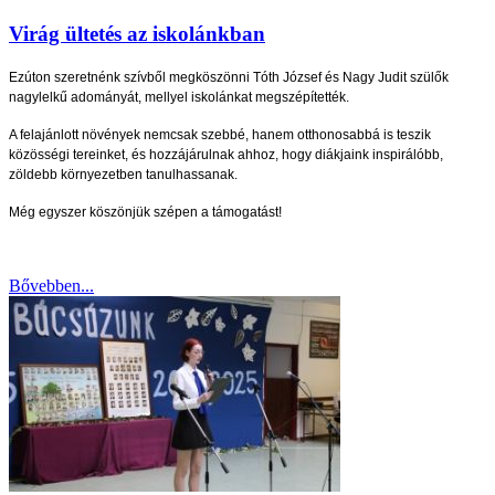
Virág ültetés az iskolánkban
Ezúton szeretnénk szívből megköszönni Tóth József és Nagy Judit szülők
nagylelkű adományát, mellyel iskolánkat megszépítették.
A felajánlott növények nemcsak szebbé, hanem otthonosabbá is teszik
közösségi tereinket, és hozzájárulnak ahhoz, hogy diákjaink inspirálóbb,
zöldebb környezetben tanulhassanak.
Még egyszer köszönjük szépen a támogatást!
Bővebben...