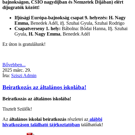
bajnokságon, CSIO nagydíjban és Nemzetek Díjában) elért
díjugratók között!
Ifjúsági Európa-bajnokság csapat 9. helyezés: H. Nagy
Emma,
Benedek Adél, ifj. Szuhai Gyula, Szuhai Rodrigo
Csapatverseny 1. hely:
Bábolna: Bódai Hanna, Ifj. Szuhai
Gyula,
H. Nagy Emma
, Benedek Adél
Ez úton is gratulálunk!
Bővebben...
2025
márc.
29.
Írta:
Sziszi Admin
Beiratkozás az általános iskolába!
Beiratkozás az általános iskolába!
Tisztelt Szülők!
Az
általános iskolai beíratkozás
részletei az
alábbi
hivatkozáson található tájékoztatóban
találhatóak!