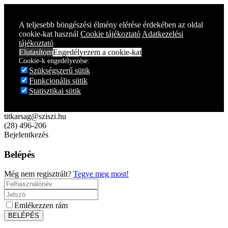
Year
Month
Year
Month
A teljesebb böngészési élmény elérése érdekében az oldal
cookie-kat használ
Cookie tájékoztató
Adatkezelési
tájékoztató
Elutasítom
Engedélyezem a cookie-kat
Cookie-k engedélyezése:
Szükségszerű sütik
Funkcionális sütik
Statisztikai sütik
titkarsag@sziszi.hu
(28) 496-206
Bejelentkezés
Belépés
Még nem regisztrált?
Tegye meg most!
Emlékezzen rám