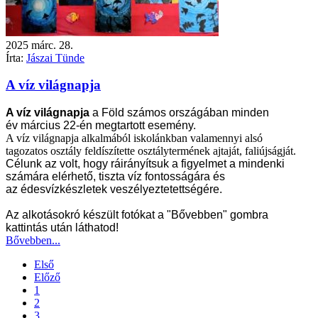
2025
márc.
28.
Írta:
Jászai Tünde
A víz világnapja
A víz világnapja
a Föld számos országában minden
év
március 22
-én megtartott esemény.
A víz világnapja alkalmából iskolánkban valamennyi alsó
tagozatos osztály feldíszítette osztálytermének ajtaját, faliújságját.
Célunk az volt, hogy ráirányítsuk a figyelmet a mindenki
számára elérhető, tiszta
víz
fontosságára és
az
édesvízkészletek
veszélyeztetettségére.
Az alkotásokró készült fotókat a "Bővebben" gombra
kattintás után láthatod!
Bővebben...
Első
Előző
1
2
3