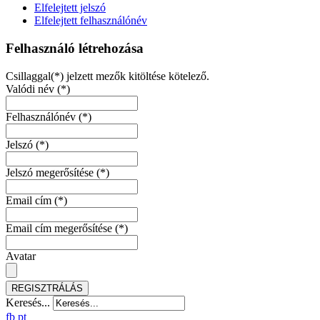
Elfelejtett jelszó
Elfelejtett felhasználónév
Felhasználó létrehozása
Csillaggal(*) jelzett mezők kitöltése kötelező.
Valódi név
(*)
Felhasználónév
(*)
Jelszó
(*)
Jelszó megerősítése
(*)
Email cím
(*)
Email cím megerősítése
(*)
Avatar
REGISZTRÁLÁS
Keresés...
fb
pt