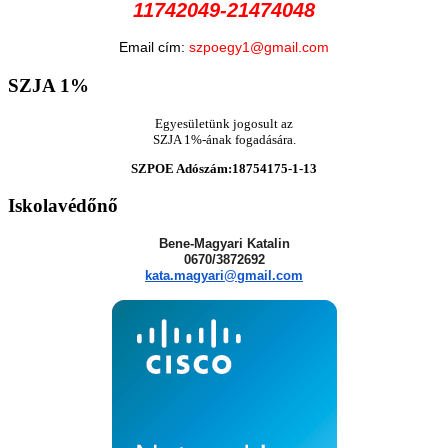
11742049-21474048
Email cím:
szpoegy1@gmail.com
SZJA
1%
Egyesületünk jogosult az
SZJA 1%-ának fogadására.
SZPOE Adószám:18754175-1-13
Iskolavédőnő
Bene-Magyari Katalin
0670/3872692
kata.magyari@gmail.com