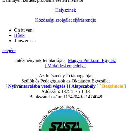
Bármilyen kérdés, probléma esetén hívható!
Helyszínek
Közösségi szolgálat eljárásrendje
Ön itt van:
Hírek
Tanszerlista
tetejére
Intézményünk fenntartója a
Magyar Pünkösdi Egyház
[
Működési engedély
]
Az Intézmény fő támogatója:
Szülők és Pedagógusok az Oktatásért Egyesület
[
Nyilvántartásba vételi végzés
] [
Alapszabály
] [
Beszámoló
]
Adószám: 18754175-1-13
Bankszámlaszám: 11742049-21474048