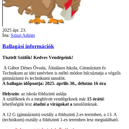
2025
ápr.
23.
Írta:
Sziszi Admin
Ballagási információk
Tisztelt Szülők! Kedves Vendégeink!
A Gábor Dénes Óvoda, Általános Iskola, Gimnázium és
Technikum az idei tanévben is méltó módon búcsúztatja a végzős
gimnáziumi és technikumi tanulóit.
A ballagás időpontja: 2025. április 30., délután 16 óra
Helyszín
: az iskola földszinti aulája
A szülőknek és a meghívott vendégeknek már
1
5 órátó
l
lehetőségük lesz
átadni a virágokat a
tanu
lóinknak.
A 12 G (gimnázium) osztály a földszinti 2-es teremben, a 13. A
(technikum) osztály a földszinti 1-es teremben lesz megtalálható.