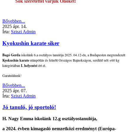
Sok szeretettel várjuk Önöket!
Bővebben...
2025
ápr.
14.
Írta:
Sziszi Admin
Kyokushin karate siker
Bagó Gerda
iskolánk 6.a osztályos tanulója 2025. 04.12-én, a Budapesten megrendezett
Kyokushin karate
utánpótlás és felnőtt Országos Bajnokságon, serdülő női +60 kg
kategóriában
I. helyezést
ért el.
Garatulálunk!
Bővebben...
2025
ápr.
07.
Írta:
Sziszi Admin
Jó tanuló, jó sportoló!
H. Nagy Emma
iskolánk
12.g osztályos
tanulója,
a 2024. évben kimagasló nemzetközi eredményt (Európa-