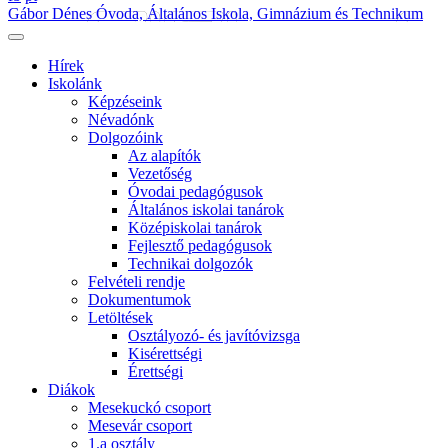
Gábor Dénes Óvoda, Általános Iskola, Gimnázium és Technikum
Hírek
Iskolánk
Képzéseink
Névadónk
Dolgozóink
Az alapítók
Vezetőség
Óvodai pedagógusok
Általános iskolai tanárok
Középiskolai tanárok
Fejlesztő pedagógusok
Technikai dolgozók
Felvételi rendje
Dokumentumok
Letöltések
Osztályozó- és javítóvizsga
Kisérettségi
Érettségi
Diákok
Mesekuckó csoport
Mesevár csoport
1.a osztály