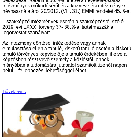
bekezdései, valamint 38. §-a, illetve a nevelési-oktatási
intézmények működéséről és a köznevelési intézmények
névhasználatáról 20/2012. (VIII. 31.) EMMI rendelet 45. §-a,
- szakképző intézmények esetén a szakképzésről szóló
2019. évi LXXX. törvény 37- 38. §-ai tartalmazzák a
jogorvoslat szabályait.
Az intézmény döntése, intézkedése vagy annak
elmulasztása ellen a tanuló, kiskorú tanuló esetén a kiskorú
tanuló törvényes képviselője a tanuló érdekében, illetve a
képzésben részt vevő személy a közléstől, ennek
hiányában a tudomására jutásától számított tizenöt napon
belül – fellebbezési lehetőséggel élhet.
Bővebben...