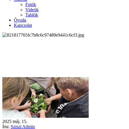
Fotók
Videók
Tablók
Óvoda
Kapcsolat
2025
máj.
15.
Írta:
Sziszi Admin