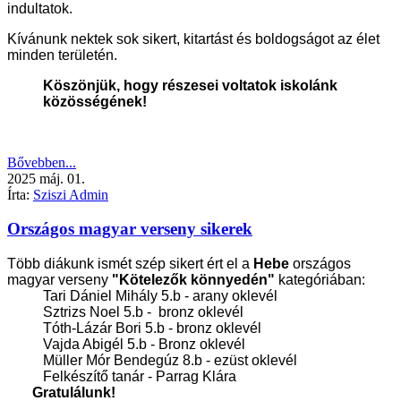
indultatok.
Kívánunk nektek sok sikert, kitartást és boldogságot az élet
minden területén.
Köszönjük, hogy részesei voltatok iskolánk
közösségének!
Bővebben...
2025
máj.
01.
Írta:
Sziszi Admin
Országos magyar verseny sikerek
Több diákunk ismét szép sikert ért el a
Hebe
országos
magyar verseny
"Kötelezők könnyedén"
kategóriában:
Tari Dániel Mihály 5.b - arany oklevél
Sztrizs Noel 5.b - bronz oklevél
Tóth-Lázár Bori 5.b - bronz oklevél
Vajda Abigél 5.b - Bronz oklevél
Müller Mór Bendegúz 8.b - ezüst oklevél
Felkészítő tanár - Parrag Klára
Gratulálunk!