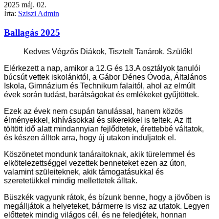
2025
máj.
02.
Írta:
Sziszi Admin
Ballagás 2025
Kedves Végzős Diákok, Tisztelt Tanárok, Szülők!
Elérkezett a nap, amikor a 12.G és 13.A osztályok tanulói
búcsút vettek iskolánktól, a Gábor Dénes Óvoda, Általános
Iskola, Gimnázium és Technikum falaitól, ahol az elmúlt
évek során tudást, barátságokat és emlékeket gyűjtöttek.
Ezek az évek nem csupán tanulással, hanem közös
élményekkel, kihívásokkal és sikerekkel is teltek.
Az itt
töltött idő alatt mindannyian fejlődtetek, érettebbé váltatok,
és készen álltok arra, hogy új utakon induljatok el.
Köszönetet mondunk tanáraitoknak, akik türelemmel és
elkötelezettséggel vezettek benneteket ezen az úton,
valamint szüleiteknek, akik támogatásukkal és
szeretetükkel mindig mellettetek álltak.
Büszkék vagyunk rátok, és bízunk benne, hogy a jövőben is
megálljátok a helyeteket, bármerre is visz az utatok.
Legyen
előttetek mindig világos cél, és ne feledjétek, honnan