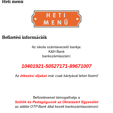
Heti
menü
Befizetési
információk
Az iskola számlavezető bankja:
K&H Bank
:
bankszámlaszám
10401921-50527171-89671007
Az
étkezési díjakat
már csak kártyával lehet fizetni!
Befizetéseivel támogathatja a
Szülők és Pedagógusok az Oktatásért Egyesület
:
az alábbi
OTP Bank
által kezelt bankszámlaszámon