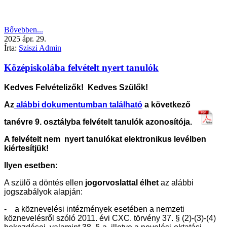
Bővebben...
2025
ápr.
29.
Írta:
Sziszi Admin
Középiskolába felvételt nyert tanulók
Kedves Felvételizők! Kedves Szülők!
Az
alábbi dokumentumban található
a következő
tanévre 9. osztályba felvételt tanulók azonosítója.
A felvételt nem nyert tanulókat elektronikus levélben
kiértesítjük!
Ilyen esetben:
A szülő a döntés ellen
jogorvoslattal élhet
az alábbi
jogszabályok alapján:
- a köznevelési intézmények esetében a nemzeti
köznevelésről szóló 2011. évi CXC. törvény 37. § (2)-(3)-(4)