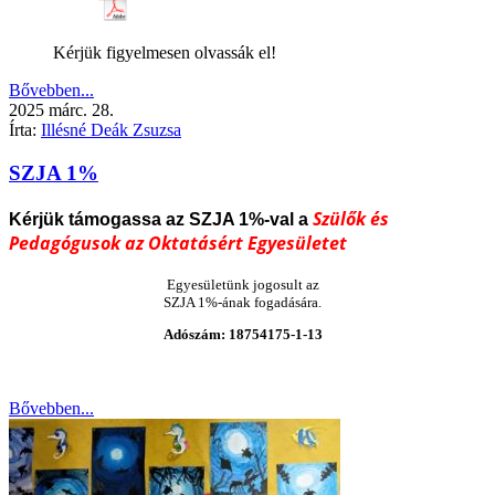
Kérjük figyelmesen olvassák el!
Bővebben...
2025
márc.
28.
Írta:
Illésné Deák Zsuzsa
SZJA 1%
Szülők és
Kérjük támogassa az SZJA
1%-val a
Pedagógusok az Oktatásért Egyesületet
Egyesületünk jogosult az
SZJA 1%-ának fogadására.
Adószám: 18754175-1-13
Bővebben...