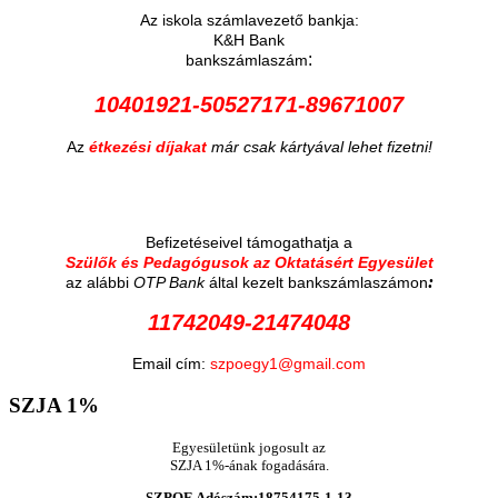
Az iskola számlavezető bankja:
K&H Bank
:
bankszámlaszám
10401921-50527171-89671007
Az
étkezési díjakat
már csak kártyával lehet fizetni!
Befizetéseivel támogathatja a
Szülők és Pedagógusok az Oktatásért Egyesület
:
az alábbi
OTP Bank
által kezelt bankszámlaszámon
11742049-21474048
Email cím:
szpoegy1@gmail.com
SZJA
1%
Egyesületünk jogosult az
SZJA 1%-ának fogadására.
SZPOE Adószám:18754175-1-13