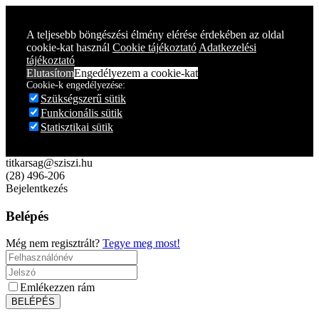
Year
Month
Year
Month
A teljesebb böngészési élmény elérése érdekében az oldal
cookie-kat használ
Cookie tájékoztató
Adatkezelési
tájékoztató
Elutasítom
Engedélyezem a cookie-kat
Cookie-k engedélyezése:
Szükségszerű sütik
Funkcionális sütik
Statisztikai sütik
titkarsag@sziszi.hu
(28) 496-206
Bejelentkezés
Belépés
Még nem regisztrált?
Tegye meg most!
Emlékezzen rám