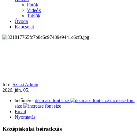
Fotók
Videók
Tablók
Óvoda
Kapcsolat
Írta:
Sziszi Admin
2026.
jún.
05.
betűméret
decrease font size
increase font
size
Email
Nyomtatás
Középiskolai beiratkzás