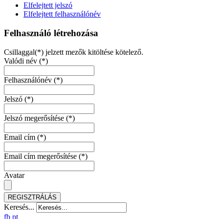
Elfelejtett jelszó
Elfelejtett felhasználónév
Felhasználó létrehozása
Csillaggal(*) jelzett mezők kitöltése kötelező.
Valódi név
(*)
Felhasználónév
(*)
Jelszó
(*)
Jelszó megerősítése
(*)
Email cím
(*)
Email cím megerősítése
(*)
Avatar
REGISZTRÁLÁS
Keresés...
fb
pt