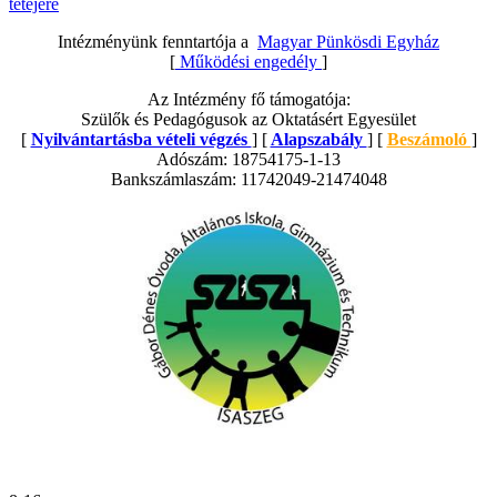
tetejére
Intézményünk fenntartója a
Magyar Pünkösdi Egyház
[
Működési engedély
]
Az Intézmény fő támogatója:
Szülők és Pedagógusok az Oktatásért Egyesület
[
Nyilvántartásba vételi végzés
] [
Alapszabály
] [
Beszámoló
]
Adószám: 18754175-1-13
Bankszámlaszám: 11742049-21474048