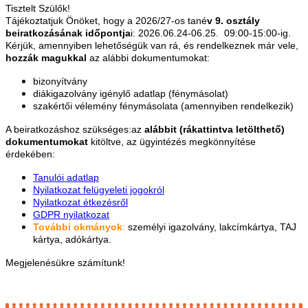
Tisztelt Szülők!
Tájékoztatjuk Önöket, hogy a 2026/27-os tané
v 9. osztály
beiratkozásának időpontja
i: 2026.06.24-06.25. 09:00-15:00-ig.
Kérjük, amennyiben lehetőségük van rá, és rendelkeznek már vele,
hozzák magukkal
az alábbi dokumentumokat:
bizonyítvány
diákigazolvány igénylő adatlap (fénymásolat)
szakértői vélemény fénymásolata (amennyiben rendelkezik)
A beiratkozáshoz szükséges:az
alábbit (rákattintva letölthető)
dokumentumokat
kitöltve, az ügyintézés megkönnyítése
érdekében:
Tanulói adatlap
Nyilatkozat felügyeleti jogokról
Nyilatkozat étkezésről
GDPR nyilatkozat
További okmányok
:
személyi igazolvány, lakcímkártya, TAJ
kártya, adókártya.
Megjelenésükre számítunk!