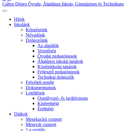
Gábor Dénes Óvoda, Általános Iskola, Gimnázium és Technikum
Hírek
Iskolánk
Képzéseink
Névadónk
Dolgozóink
Az alapítók
Vezetőség
Óvodai pedagógusok
Általános iskolai tanárok
Középiskolai tanárok
Fejlesztő pedagógusok
Technikai dolgozók
Felvételi rendje
Dokumentumok
Letöltések
Osztályozó- és javítóvizsga
Kisérettségi
Érettségi
Diákok
Mesekuckó csoport
Mesevár csoport
1.a osztály