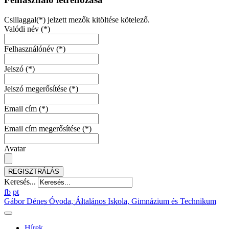
Csillaggal(*) jelzett mezők kitöltése kötelező.
Valódi név
(*)
Felhasználónév
(*)
Jelszó
(*)
Jelszó megerősítése
(*)
Email cím
(*)
Email cím megerősítése
(*)
Avatar
REGISZTRÁLÁS
Keresés...
fb
pt
Gábor Dénes Óvoda, Általános Iskola, Gimnázium és Technikum
Hírek