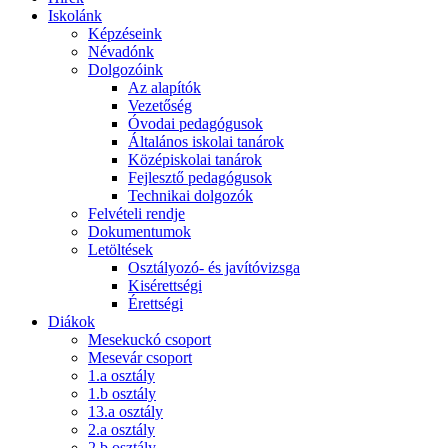
Iskolánk
Képzéseink
Névadónk
Dolgozóink
Az alapítók
Vezetőség
Óvodai pedagógusok
Általános iskolai tanárok
Középiskolai tanárok
Fejlesztő pedagógusok
Technikai dolgozók
Felvételi rendje
Dokumentumok
Letöltések
Osztályozó- és javítóvizsga
Kisérettségi
Érettségi
Diákok
Mesekuckó csoport
Mesevár csoport
1.a osztály
1.b osztály
13.a osztály
2.a osztály
2.b osztály