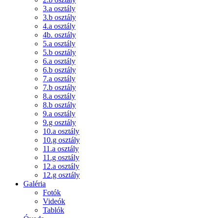
3.a osztály
3.b osztály
4.a osztály
4b. osztály
5.a osztály
5.b osztály
6.a osztály
6.b osztály
7.a osztály
7.b osztály
8.a osztály
8.b osztály
9.a osztály
9.g osztály
10.a osztály
10.g osztály
11.a osztály
11.g osztály
12.a osztály
12.g osztály
Galéria
Fotók
Videók
Tablók