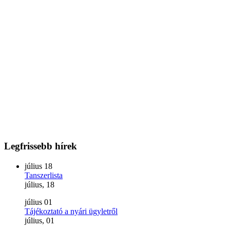
Legfrissebb
hírek
július
18
Tanszerlista
július, 18
július
01
Tájékoztató a nyári ügyletről
július, 01