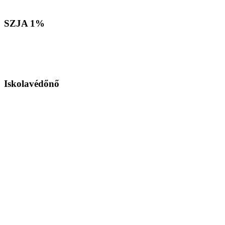
SZJA
1%
Iskolavédőnő