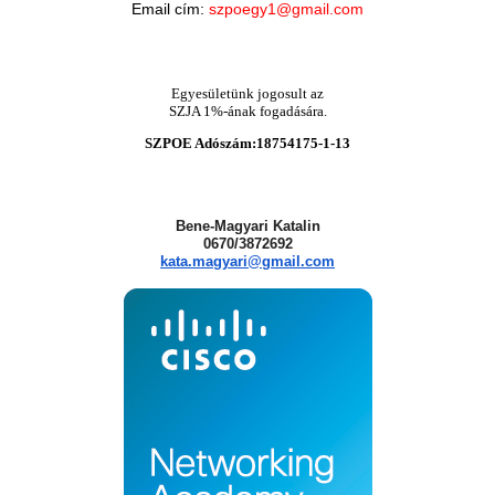
Email cím:
szpoegy1@gmail.com
Egyesületünk jogosult az
SZJA 1%-ának fogadására.
SZPOE Adószám:18754175-1-13
Bene-Magyari Katalin
0670/3872692
kata.magyari@gmail.com