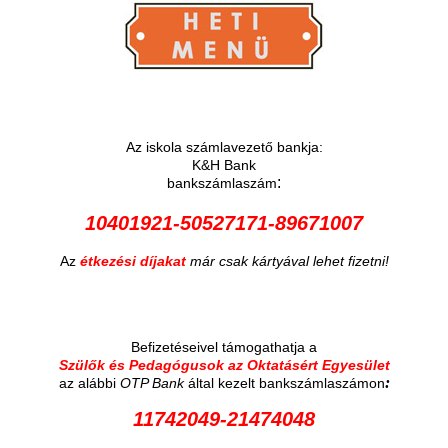
Az iskola számlavezető bankja:
K&H Bank
:
bankszámlaszám
10401921-50527171-89671007
Az
étkezési díjakat
már csak kártyával lehet fizetni!
Befizetéseivel támogathatja a
Szülők és Pedagógusok az Oktatásért Egyesület
:
az alábbi
OTP Bank
által kezelt bankszámlaszámon
11742049-21474048