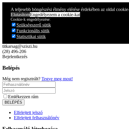
A teljesebb böngészési élmény elérése érdekében az oldal cookie
Elutasítom
Engedélyezem a cookie-kat
Cookie-k engedélyezése:
Szükségszerű sütik
Funkcionális sütik
Statisztikai sütik
titkarsag@sziszi.hu
(28) 496-206
Bejelentkezés
Belépés
Még nem regisztrált?
Tegye meg most!
Emlékezzen rám
Elfelejtett jelszó
Elfelejtett felhasználónév
Felhasználó létrehozása