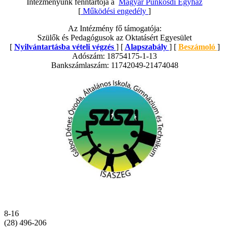
Intézményünk fenntartója a
Magyar Pünkösdi Egyház
[
Működési engedély
]
Az Intézmény fő támogatója:
Szülők és Pedagógusok az Oktatásért Egyesület
[
Nyilvántartásba vételi végzés
] [
Alapszabály
] [
Beszámoló
]
Adószám: 18754175-1-13
Bankszámlaszám: 11742049-21474048
8-16
(28) 496-206