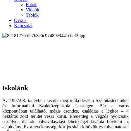
Fotók
Videók
Tablók
Óvoda
Kapcsolat
Iskolánk
Az 1997/98. tanévben kezdte meg működését a Számítástechnikai
és Informatikai Szakközépiskola Isaszegen. Bár a város
központjában található, mégis csendes, családias a légkör – 4
hektáros zöld terület veszi körül. Eredetileg a végzős nyolcadik
osztályos diákok pályaválasztási lehetőségét kívánta bővíteni az
alapítvány. Ez a tevékenységi kör jócskán kibővült és folyamatosan