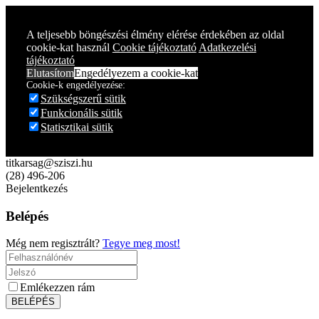
A teljesebb böngészési élmény elérése érdekében az oldal
cookie-kat használ
Cookie tájékoztató
Adatkezelési
tájékoztató
Elutasítom
Engedélyezem a cookie-kat
Cookie-k engedélyezése:
Szükségszerű sütik
Funkcionális sütik
Statisztikai sütik
titkarsag@sziszi.hu
(28) 496-206
Bejelentkezés
Belépés
Még nem regisztrált?
Tegye meg most!
Emlékezzen rám