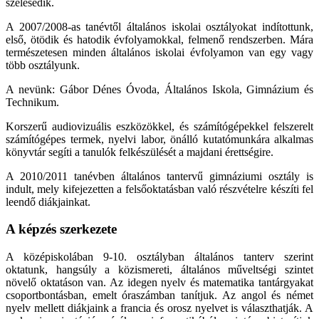
szélesedik.
A 2007/2008-as tanévtől általános iskolai osztályokat indítottunk,
első, ötödik és hatodik évfolyamokkal, felmenő rendszerben. Mára
természetesen minden általános iskolai évfolyamon van egy vagy
több osztályunk.
A nevünk: Gábor Dénes Óvoda, Általános Iskola, Gimnázium és
Technikum.
Korszerű audiovizuális eszközökkel, és számítógépekkel felszerelt
számítógépes termek, nyelvi labor, önálló kutatómunkára alkalmas
könyvtár segíti a tanulók felkészülését a majdani érettségire.
A 2010/2011 tanévben általános tantervű gimnáziumi osztály is
indult, mely kifejezetten a felsőoktatásban való részvételre készíti fel
leendő diákjainkat.
A képzés szerkezete
A középiskolában 9-10. osztályban általános tanterv szerint
oktatunk, hangsúly a közismereti, általános műveltségi szintet
növelő oktatáson van. Az idegen nyelv és matematika tantárgyakat
csoportbontásban, emelt óraszámban tanítjuk. Az angol és német
nyelv mellett diákjaink a francia és orosz nyelvet is választhatják. A