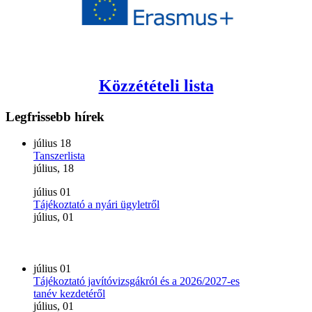
Közzétételi lista
Legfrissebb
hírek
július
18
Tanszerlista
július, 18
július
01
Tájékoztató a nyári ügyletről
július, 01
július
01
Tájékoztató javítóvizsgákról és a 2026/2027-es
tanév kezdetéről
július, 01