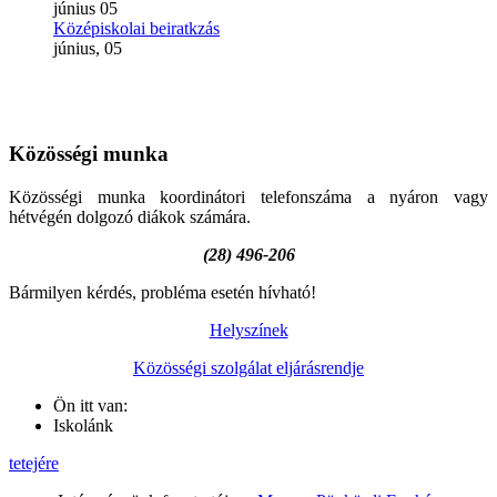
június
05
Középiskolai beiratkzás
június, 05
Közösségi
munka
Közösségi munka koordinátori telefonszáma a nyáron vagy
hétvégén dolgozó diákok számára.
(28) 496-206
Bármilyen kérdés, probléma esetén hívható!
Helyszínek
Közösségi szolgálat eljárásrendje
Ön itt van:
Iskolánk
tetejére