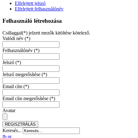
Elfelejtett jelszó
Elfelejtett felhasználónév
Felhasználó létrehozása
Csillaggal(*) jelzett mezők kitöltése kötelező.
Valódi név
(*)
Felhasználónév
(*)
Jelszó
(*)
Jelszó megerősítése
(*)
Email cím
(*)
Email cím megerősítése
(*)
Avatar
REGISZTRÁLÁS
Keresés...
fb
pt