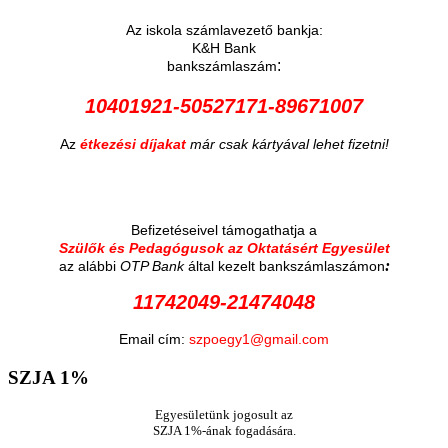
Az iskola számlavezető bankja:
K&H Bank
:
bankszámlaszám
10401921-50527171-89671007
Az
étkezési díjakat
már csak kártyával lehet fizetni!
Befizetéseivel támogathatja a
Szülők és Pedagógusok az Oktatásért Egyesület
:
az alábbi
OTP Bank
által kezelt bankszámlaszámon
11742049-21474048
Email cím:
szpoegy1@gmail.com
SZJA
1%
Egyesületünk jogosult az
SZJA 1%-ának fogadására.