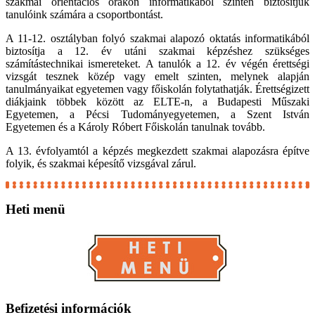
szakmai orientációs órákon informatikából szintén biztosítjuk
tanulóink számára a csoportbontást.
A 11-12. osztályban folyó szakmai alapozó oktatás informatikából
biztosítja a 12. év utáni szakmai képzéshez szükséges
számítástechnikai ismereteket. A tanulók a 12. év végén érettségi
vizsgát tesznek közép vagy emelt szinten, melynek alapján
tanulmányaikat egyetemen vagy főiskolán folytathatják. Érettségizett
diákjaink többek között az ELTE-n, a Budapesti Műszaki
Egyetemen, a Pécsi Tudományegyetemen, a Szent István
Egyetemen és a Károly Róbert Főiskolán tanulnak tovább.
A 13. évfolyamtól a képzés megkezdett szakmai alapozásra építve
folyik, és szakmai képesítő vizsgával zárul.
Heti
menü
Befizetési
információk