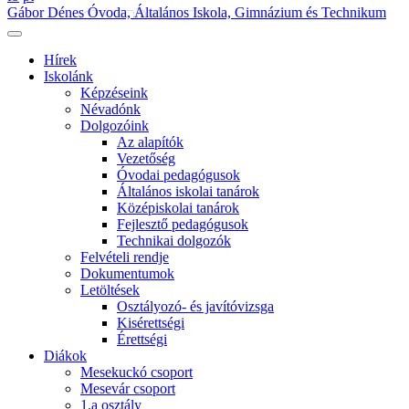
Gábor Dénes Óvoda, Általános Iskola, Gimnázium és Technikum
Hírek
Iskolánk
Képzéseink
Névadónk
Dolgozóink
Az alapítók
Vezetőség
Óvodai pedagógusok
Általános iskolai tanárok
Középiskolai tanárok
Fejlesztő pedagógusok
Technikai dolgozók
Felvételi rendje
Dokumentumok
Letöltések
Osztályozó- és javítóvizsga
Kisérettségi
Érettségi
Diákok
Mesekuckó csoport
Mesevár csoport
1.a osztály