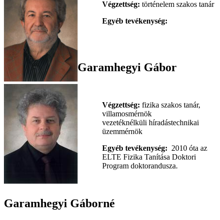
Végzettség:
történelem szakos
tanár
Egyéb tevékenység:
Garamhegyi Gábor
Végzettség:
fizika szakos tanár,
villamosmérnök
vezetéknélküli híradástechnikai
üzemmérnök
Egyéb tevékenység:
2010 óta az
ELTE Fizika Tanítása Doktori
Program doktorandusza.
Garamhegyi Gáborné