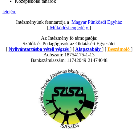
Középiskolai tanárok
tetejére
Intézményünk fenntartója a
Magyar Pünkösdi Egyház
[
Működési engedély
]
Az Intézmény fő támogatója:
Szülők és Pedagógusok az Oktatásért Egyesület
[
Nyilvántartásba vételi végzés
] [
Alapszabály
] [
Beszámoló
]
Adószám: 18754175-1-13
Bankszámlaszám: 11742049-21474048