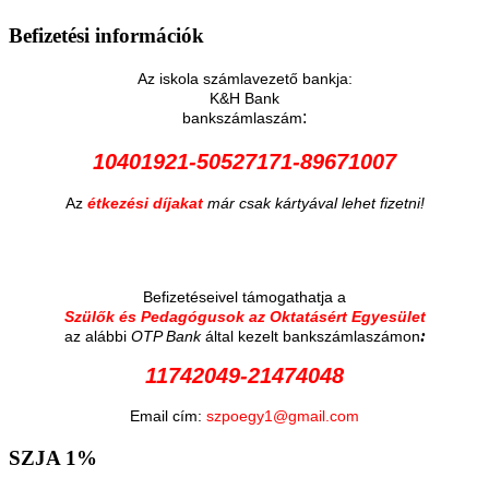
Befizetési
információk
Az iskola számlavezető bankja:
K&H Bank
:
bankszámlaszám
10401921-50527171-89671007
Az
étkezési díjakat
már csak kártyával lehet fizetni!
Befizetéseivel támogathatja a
Szülők és Pedagógusok az Oktatásért Egyesület
:
az alábbi
OTP Bank
által kezelt bankszámlaszámon
11742049-21474048
Email cím:
szpoegy1@gmail.com
SZJA
1%