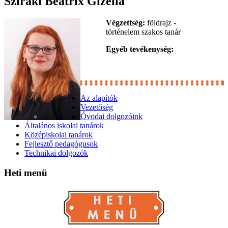
Sziráki Beatrix Gizella
Végzettség:
földrajz -
történelem szakos tanár
Egyéb tevékenység:
Az alapítók
Vezetőség
Óvodai dolgozóink
Általános iskolai tanárok
Középiskolai tanárok
Fejlesztő pedagógusok
Technikai dolgozók
Heti
menü