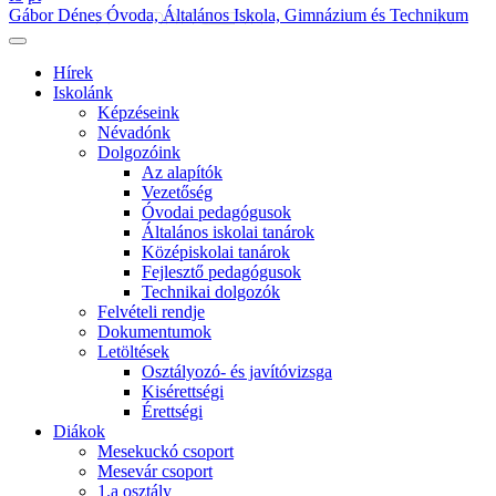
Gábor Dénes Óvoda, Általános Iskola, Gimnázium és Technikum
Hírek
Iskolánk
Képzéseink
Névadónk
Dolgozóink
Az alapítók
Vezetőség
Óvodai pedagógusok
Általános iskolai tanárok
Középiskolai tanárok
Fejlesztő pedagógusok
Technikai dolgozók
Felvételi rendje
Dokumentumok
Letöltések
Osztályozó- és javítóvizsga
Kisérettségi
Érettségi
Diákok
Mesekuckó csoport
Mesevár csoport
1.a osztály