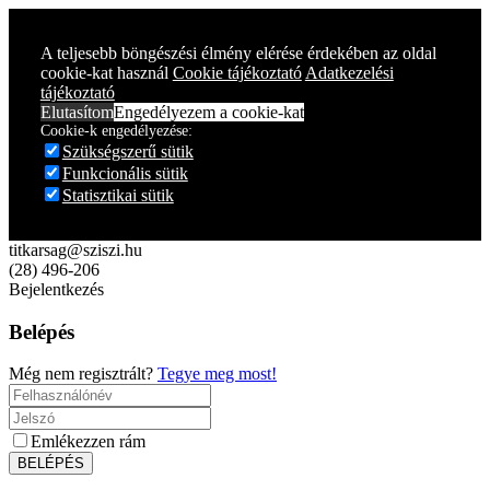
A teljesebb böngészési élmény elérése érdekében az oldal
cookie-kat használ
Cookie tájékoztató
Adatkezelési
tájékoztató
Elutasítom
Engedélyezem a cookie-kat
Cookie-k engedélyezése:
Szükségszerű sütik
Funkcionális sütik
Statisztikai sütik
titkarsag@sziszi.hu
(28) 496-206
Bejelentkezés
Belépés
Még nem regisztrált?
Tegye meg most!
Emlékezzen rám