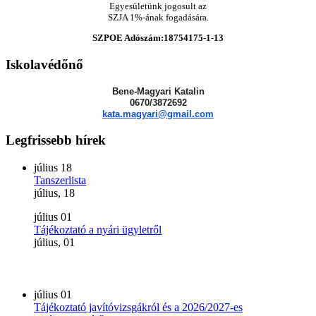
Egyesületünk jogosult az
SZJA 1%-ának fogadására.
SZPOE Adószám:18754175-1-13
Iskolavédőnő
Bene-Magyari Katalin
0670/3872692
kata.magyari@gmail.com
Legfrissebb
hírek
július
18
Tanszerlista
július, 18
július
01
Tájékoztató a nyári ügyletről
július, 01
július
01
Tájékoztató javítóvizsgákról és a 2026/2027-es