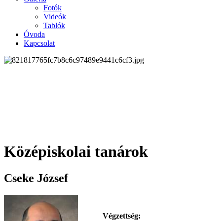
Fotók
Videók
Tablók
Óvoda
Kapcsolat
Középiskolai tanárok
Cseke József
Végzettség: