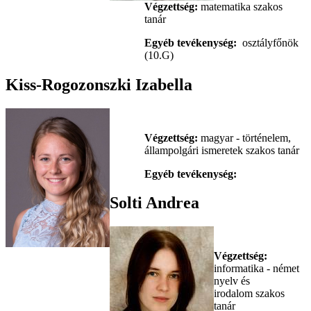
Végzettség:
matematika szakos
tanár
Egyéb tevékenység:
osztályfőnök
(10.G)
Kiss-Rogozonszki Izabella
Végzettség:
magyar - történelem,
állampolgári ismeretek szakos tanár
Egyéb tevékenység:
Solti Andrea
Végzettség:
informatika -
német
nyelv és
irodalom szakos
tanár