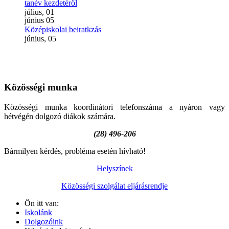
tanév kezdetéről
július, 01
június
05
Középiskolai beiratkzás
június, 05
Közösségi
munka
Közösségi munka koordinátori telefonszáma a nyáron vagy
hétvégén dolgozó diákok számára.
(28) 496-206
Bármilyen kérdés, probléma esetén hívható!
Helyszínek
Közösségi szolgálat eljárásrendje
Ön itt van:
Iskolánk
Dolgozóink