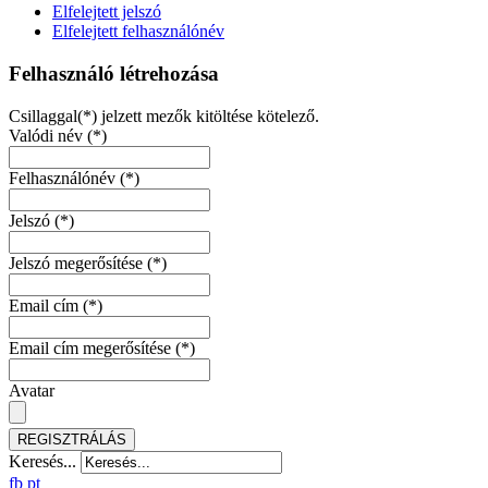
Elfelejtett jelszó
Elfelejtett felhasználónév
Felhasználó létrehozása
Csillaggal(*) jelzett mezők kitöltése kötelező.
Valódi név
(*)
Felhasználónév
(*)
Jelszó
(*)
Jelszó megerősítése
(*)
Email cím
(*)
Email cím megerősítése
(*)
Avatar
REGISZTRÁLÁS
Keresés...
fb
pt