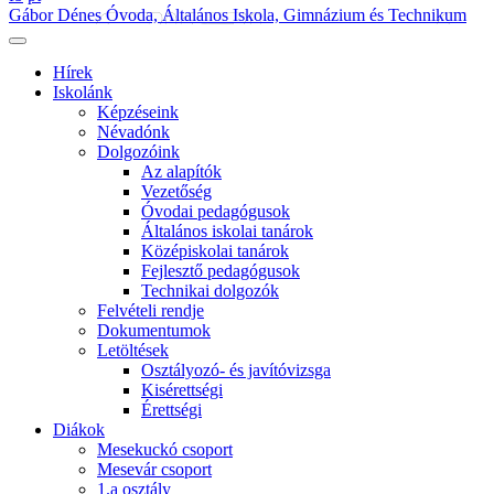
Gábor Dénes Óvoda, Általános Iskola, Gimnázium és Technikum
Hírek
Iskolánk
Képzéseink
Névadónk
Dolgozóink
Az alapítók
Vezetőség
Óvodai pedagógusok
Általános iskolai tanárok
Középiskolai tanárok
Fejlesztő pedagógusok
Technikai dolgozók
Felvételi rendje
Dokumentumok
Letöltések
Osztályozó- és javítóvizsga
Kisérettségi
Érettségi
Diákok
Mesekuckó csoport
Mesevár csoport
1.a osztály