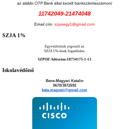
:
az alábbi
OTP Bank
által kezelt bankszámlaszámon
11742049-21474048
Email cím:
szpoegy1@gmail.com
SZJA
1%
Egyesületünk jogosult az
SZJA 1%-ának fogadására.
SZPOE Adószám:18754175-1-13
Iskolavédőnő
Bene-Magyari Katalin
0670/3872692
kata.magyari@gmail.com