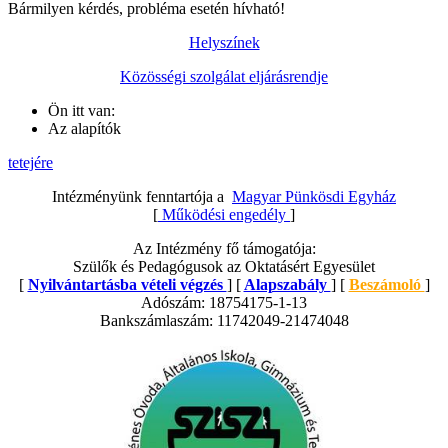
Bármilyen kérdés, probléma esetén hívható!
Helyszínek
Közösségi szolgálat eljárásrendje
Ön itt van:
Az alapítók
tetejére
Intézményünk fenntartója a
Magyar Pünkösdi Egyház
[
Működési engedély
]
Az Intézmény fő támogatója:
Szülők és Pedagógusok az Oktatásért Egyesület
[
Nyilvántartásba vételi végzés
] [
Alapszabály
] [
Beszámoló
]
Adószám: 18754175-1-13
Bankszámlaszám: 11742049-21474048