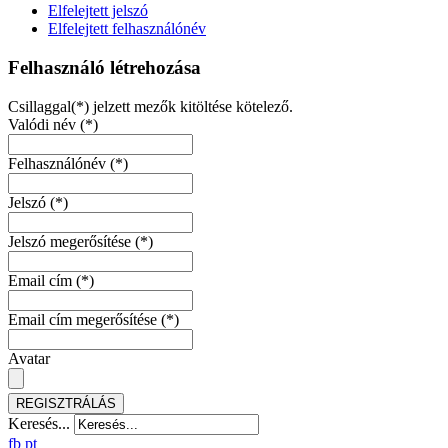
Elfelejtett jelszó
Elfelejtett felhasználónév
Felhasználó létrehozása
Csillaggal(*) jelzett mezők kitöltése kötelező.
Valódi név
(*)
Felhasználónév
(*)
Jelszó
(*)
Jelszó megerősítése
(*)
Email cím
(*)
Email cím megerősítése
(*)
Avatar
REGISZTRÁLÁS
Keresés...
fb
pt