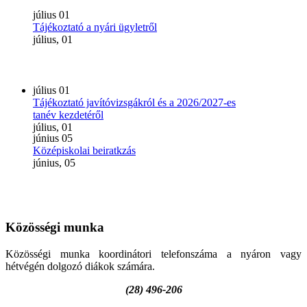
július
01
Tájékoztató a nyári ügyletről
július, 01
július
01
Tájékoztató javítóvizsgákról és a 2026/2027-es
tanév kezdetéről
július, 01
június
05
Középiskolai beiratkzás
június, 05
Közösségi
munka
Közösségi munka koordinátori telefonszáma a nyáron vagy
hétvégén dolgozó diákok számára.
(28) 496-206