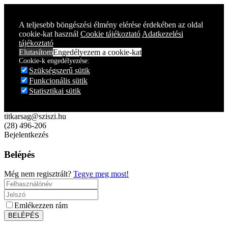
A teljesebb böngészési élmény elérése érdekében az oldal
cookie-kat használ
Cookie tájékoztató
Adatkezelési
tájékoztató
Elutasítom
Engedélyezem a cookie-kat
Cookie-k engedélyezése:
Szükségszerű sütik
Funkcionális sütik
Statisztikai sütik
titkarsag@sziszi.hu
(28) 496-206
Bejelentkezés
Belépés
Még nem regisztrált?
Tegye meg most!
Emlékezzen rám