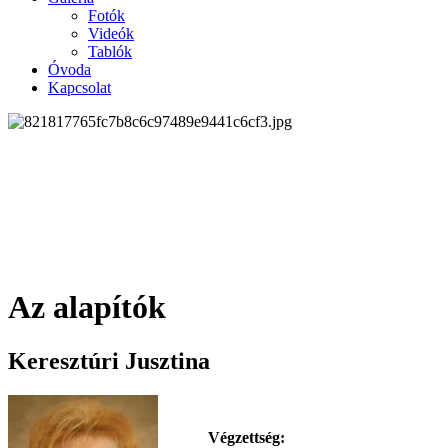
Fotók
Videók
Tablók
Óvoda
Kapcsolat
Az alapítók
Keresztúri Jusztina
Végzettség: