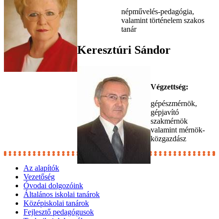
népművelés-pedagógia,
valamint történelem szakos
tanár
Keresztúri Sándor
Végzettség:
gépészmérnök,
gépjavító
szakmérnök
valamint mérnök-
közgazdász
Az alapítók
Vezetőség
Óvodai dolgozóink
Általános iskolai tanárok
Középiskolai tanárok
Fejlesztő pedagógusok