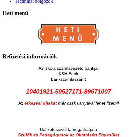
Technikai dolgozók
Heti
menü
Befizetési
információk
Az iskola számlavezető bankja:
K&H Bank
:
bankszámlaszám
10401921-50527171-89671007
Az
étkezési díjakat
már csak kártyával lehet fizetni!
Befizetéseivel támogathatja a
Szülők és Pedagógusok az Oktatásért Egyesület