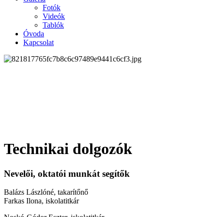
Fotók
Videók
Tablók
Óvoda
Kapcsolat
Technikai dolgozók
Nevelői, oktatói munkát segítők
Balázs Lászlóné, takarítőnő
Farkas Ilona, iskolatitkár