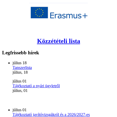
Közzétételi lista
Legfrissebb
hírek
július
18
Tanszerlista
július, 18
július
01
Tájékoztató a nyári ügyletről
július, 01
július
01
Tájékoztató javítóvizsgákról és a 2026/2027-es