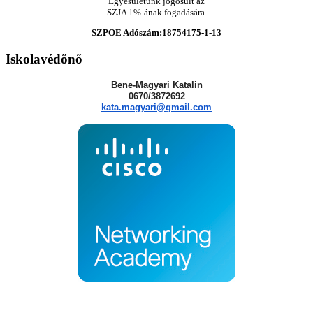
Egyesületünk jogosult az
SZJA 1%-ának fogadására.
SZPOE Adószám:18754175-1-13
Iskolavédőnő
Bene-Magyari Katalin
0670/3872692
kata.magyari@gmail.com