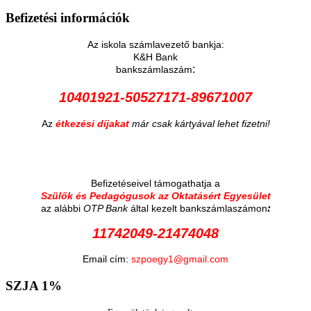
Befizetési
információk
Az iskola számlavezető bankja:
K&H Bank
:
bankszámlaszám
10401921-50527171-89671007
Az
étkezési díjakat
már csak kártyával lehet fizetni!
Befizetéseivel támogathatja a
Szülők és Pedagógusok az Oktatásért Egyesület
:
az alábbi
OTP Bank
által kezelt bankszámlaszámon
11742049-21474048
Email cím:
szpoegy1@gmail.com
SZJA
1%