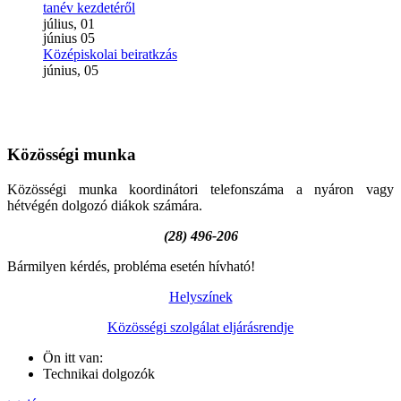
tanév kezdetéről
július, 01
június
05
Középiskolai beiratkzás
június, 05
Közösségi
munka
Közösségi munka koordinátori telefonszáma a nyáron vagy
hétvégén dolgozó diákok számára.
(28) 496-206
Bármilyen kérdés, probléma esetén hívható!
Helyszínek
Közösségi szolgálat eljárásrendje
Ön itt van:
Technikai dolgozók