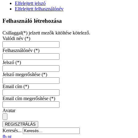
Elfelejtett jelszó
Elfelejtett felhasználónév
Felhasználó létrehozása
Csillaggal(*) jelzett mezők kitöltése kötelező.
Valódi név
(*)
Felhasználónév
(*)
Jelszó
(*)
Jelszó megerősítése
(*)
Email cím
(*)
Email cím megerősítése
(*)
Avatar
REGISZTRÁLÁS
Keresés...
fb
pt