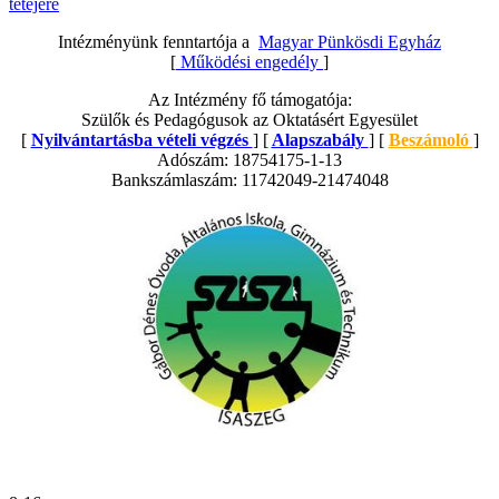
tetejére
Intézményünk fenntartója a
Magyar Pünkösdi Egyház
[
Működési engedély
]
Az Intézmény fő támogatója:
Szülők és Pedagógusok az Oktatásért Egyesület
[
Nyilvántartásba vételi végzés
] [
Alapszabály
] [
Beszámoló
]
Adószám: 18754175-1-13
Bankszámlaszám: 11742049-21474048