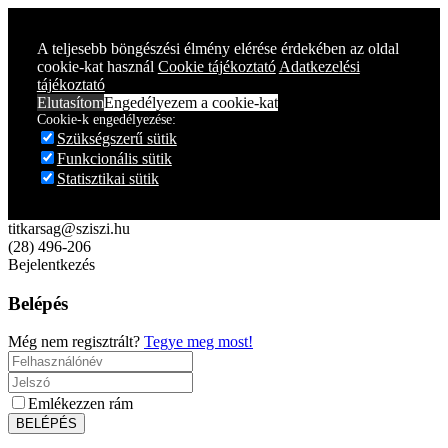
A teljesebb böngészési élmény elérése érdekében az oldal
cookie-kat használ
Cookie tájékoztató
Adatkezelési
tájékoztató
Elutasítom
Engedélyezem a cookie-kat
Cookie-k engedélyezése:
Szükségszerű sütik
Funkcionális sütik
Statisztikai sütik
titkarsag@sziszi.hu
(28) 496-206
Bejelentkezés
Belépés
Még nem regisztrált?
Tegye meg most!
Emlékezzen rám