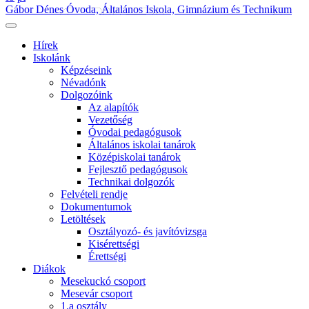
Gábor Dénes Óvoda, Általános Iskola, Gimnázium és Technikum
Hírek
Iskolánk
Képzéseink
Névadónk
Dolgozóink
Az alapítók
Vezetőség
Óvodai pedagógusok
Általános iskolai tanárok
Középiskolai tanárok
Fejlesztő pedagógusok
Technikai dolgozók
Felvételi rendje
Dokumentumok
Letöltések
Osztályozó- és javítóvizsga
Kisérettségi
Érettségi
Diákok
Mesekuckó csoport
Mesevár csoport
1.a osztály