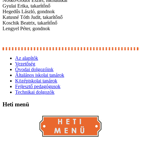
Noskó-Gódor Eszter, iskolatitkár
Gyulai Erika, takarítőnő
Hegedűs László, gondnok
Katusné Tóth Judit, takarítőnő
Koschik Beatrix, takarítőnő
Lengyel Péter, gondnok
Az alapítók
Vezetőség
Óvodai dolgozóink
Általános iskolai tanárok
Középiskolai tanárok
Fejlesztő pedagógusok
Technikai dolgozók
Heti
menü