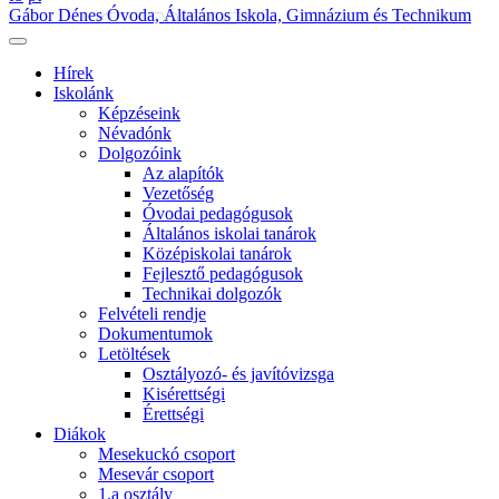
Gábor Dénes Óvoda, Általános Iskola, Gimnázium és Technikum
Hírek
Iskolánk
Képzéseink
Névadónk
Dolgozóink
Az alapítók
Vezetőség
Óvodai pedagógusok
Általános iskolai tanárok
Középiskolai tanárok
Fejlesztő pedagógusok
Technikai dolgozók
Felvételi rendje
Dokumentumok
Letöltések
Osztályozó- és javítóvizsga
Kisérettségi
Érettségi
Diákok
Mesekuckó csoport
Mesevár csoport
1.a osztály