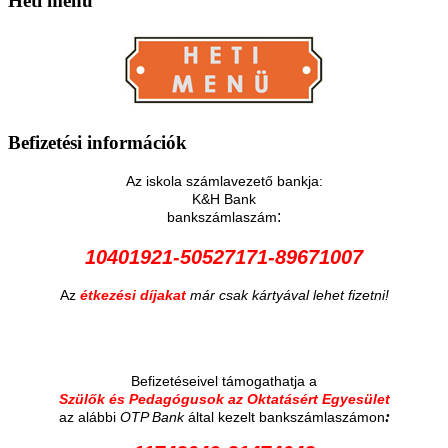
Heti
menü
Befizetési
információk
Az iskola számlavezető bankja:
K&H Bank
:
bankszámlaszám
10401921-50527171-89671007
Az
étkezési díjakat
már csak kártyával lehet fizetni!
Befizetéseivel támogathatja a
Szülők és Pedagógusok az Oktatásért Egyesület
:
az alábbi
OTP Bank
által kezelt bankszámlaszámon