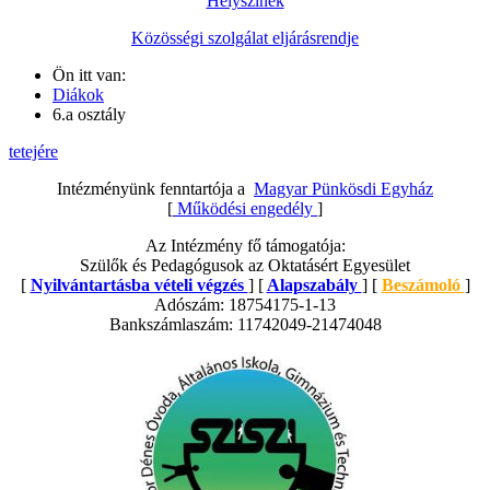
Helyszínek
Közösségi szolgálat eljárásrendje
Ön itt van:
Diákok
6.a osztály
tetejére
Intézményünk fenntartója a
Magyar Pünkösdi Egyház
[
Működési engedély
]
Az Intézmény fő támogatója:
Szülők és Pedagógusok az Oktatásért Egyesület
[
Nyilvántartásba vételi végzés
] [
Alapszabály
] [
Beszámoló
]
Adószám: 18754175-1-13
Bankszámlaszám: 11742049-21474048