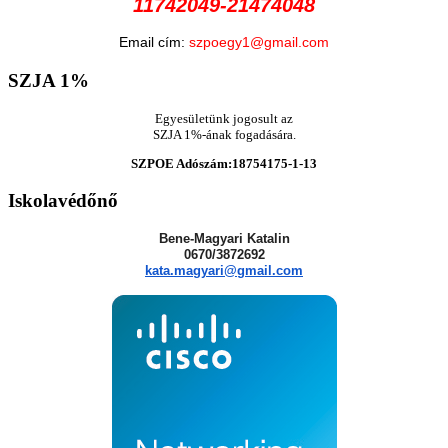
11742049-21474048
Email cím:
szpoegy1@gmail.com
SZJA
1%
Egyesületünk jogosult az
SZJA 1%-ának fogadására.
SZPOE Adószám:18754175-1-13
Iskolavédőnő
Bene-Magyari Katalin
0670/3872692
kata.magyari@gmail.com