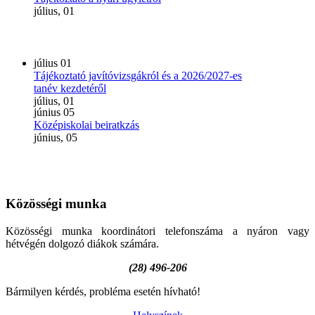
július, 01
július
01
Tájékoztató javítóvizsgákról és a 2026/2027-es
tanév kezdetéről
július, 01
június
05
Középiskolai beiratkzás
június, 05
Közösségi
munka
Közösségi munka koordinátori telefonszáma a nyáron vagy
hétvégén dolgozó diákok számára.
(28) 496-206
Bármilyen kérdés, probléma esetén hívható!