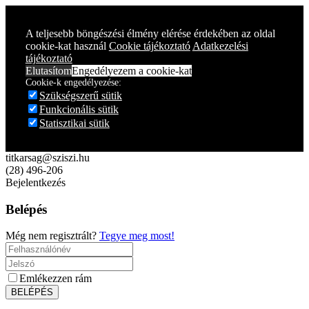
A teljesebb böngészési élmény elérése érdekében az oldal
cookie-kat használ
Cookie tájékoztató
Adatkezelési
tájékoztató
Elutasítom
Engedélyezem a cookie-kat
Cookie-k engedélyezése:
Szükségszerű sütik
Funkcionális sütik
Statisztikai sütik
titkarsag@sziszi.hu
(28) 496-206
Bejelentkezés
Belépés
Még nem regisztrált?
Tegye meg most!
Emlékezzen rám