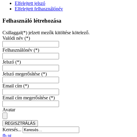
Elfelejtett jelszó
Elfelejtett felhasználónév
Felhasználó létrehozása
Csillaggal(*) jelzett mezők kitöltése kötelező.
Valódi név
(*)
Felhasználónév
(*)
Jelszó
(*)
Jelszó megerősítése
(*)
Email cím
(*)
Email cím megerősítése
(*)
Avatar
REGISZTRÁLÁS
Keresés...
fb
pt