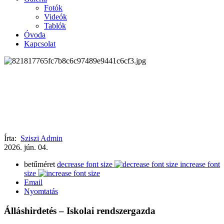
Fotók
Videók
Tablók
Óvoda
Kapcsolat
Írta:
Sziszi Admin
2026.
jún.
04.
betűméret
decrease font size
increase font
size
Email
Nyomtatás
Álláshirdetés – Iskolai rendszergazda