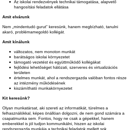
Az iskolai rendezvények technikai támogatása, alapvető
hangosítási feladatok ellátása
Amit elvárunk
Nem „mindentudó gurut” keresünk, hanem megbízható, tanulni
akaró, problémamegoldó kollégát.
Amit kínálunk
változatos, nem monoton munkát
barátságos iskolai környezetet
támogató vezetést és együttműködő kollégákat
fejlődési lehetőséget hálózati, szerveres és virtualizációs
területen
értelmes munkát, ahol a rendszergazda valóban fontos része
az intézmény működésének
kiszámítható munkakörnyezetet
Kit keresünk?
Olyan munkatársat, aki szereti az informatikát, türelmes a
felhasználókkal, képes önállóan dolgozni, de nem gond számára a
csapatmunka sem. Fontos, hogy ne csak a gépekkel, hanem
emberekkel is jól tudjon kommunikálni, hiszen az iskolai
rendszergazda munkája a technikai feladatok mellett sok