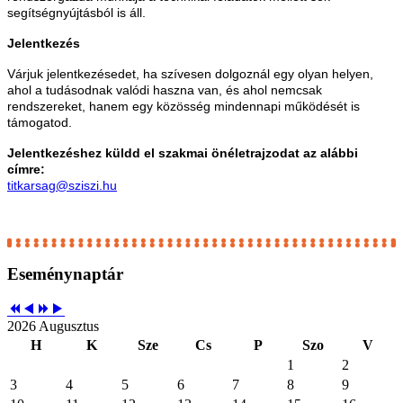
segítségnyújtásból is áll.
Jelentkezés
Várjuk jelentkezésedet, ha szívesen dolgoznál egy olyan helyen,
ahol a tudásodnak valódi haszna van, és ahol nemcsak
rendszereket, hanem egy közösség mindennapi működését is
támogatod.
Jelentkezéshez küldd el szakmai önéletrajzodat az alábbi
címre:
titkarsag@sziszi.hu
Eseménynaptár
2026 Augusztus
H
K
Sze
Cs
P
Szo
V
1
2
3
4
5
6
7
8
9