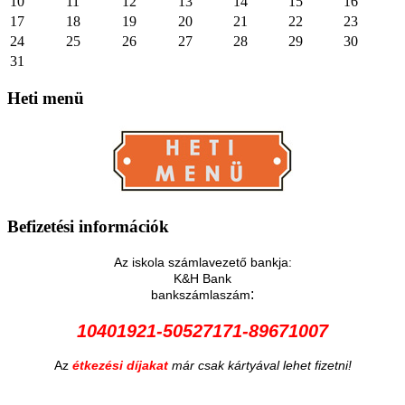
10
11
12
13
14
15
16
17
18
19
20
21
22
23
24
25
26
27
28
29
30
31
Heti
menü
Befizetési
információk
Az iskola számlavezető bankja:
K&H Bank
:
bankszámlaszám
10401921-50527171-89671007
Az
étkezési díjakat
már csak kártyával lehet fizetni!