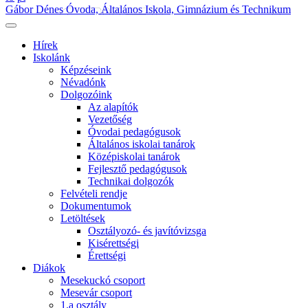
Gábor Dénes Óvoda, Általános Iskola, Gimnázium és Technikum
Hírek
Iskolánk
Képzéseink
Névadónk
Dolgozóink
Az alapítók
Vezetőség
Óvodai pedagógusok
Általános iskolai tanárok
Középiskolai tanárok
Fejlesztő pedagógusok
Technikai dolgozók
Felvételi rendje
Dokumentumok
Letöltések
Osztályozó- és javítóvizsga
Kisérettségi
Érettségi
Diákok
Mesekuckó csoport
Mesevár csoport
1.a osztály