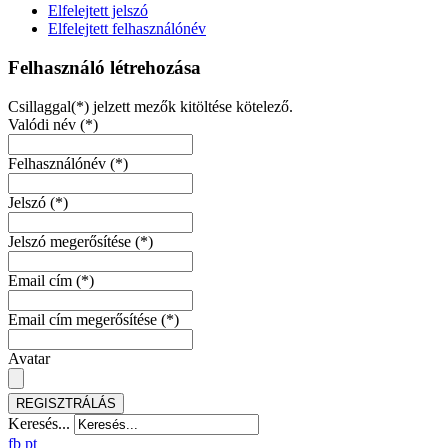
Elfelejtett jelszó
Elfelejtett felhasználónév
Felhasználó létrehozása
Csillaggal(*) jelzett mezők kitöltése kötelező.
Valódi név
(*)
Felhasználónév
(*)
Jelszó
(*)
Jelszó megerősítése
(*)
Email cím
(*)
Email cím megerősítése
(*)
Avatar
REGISZTRÁLÁS
Keresés...
fb
pt