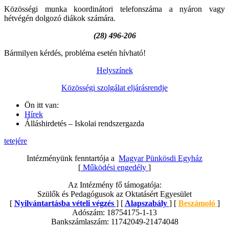
Közösségi munka koordinátori telefonszáma a nyáron vagy
hétvégén dolgozó diákok számára.
(28) 496-206
Bármilyen kérdés, probléma esetén hívható!
Helyszínek
Közösségi szolgálat eljárásrendje
Ön itt van:
Hírek
Álláshirdetés – Iskolai rendszergazda
tetejére
Intézményünk fenntartója a
Magyar Pünkösdi Egyház
[
Működési engedély
]
Az Intézmény fő támogatója:
Szülők és Pedagógusok az Oktatásért Egyesület
[
Nyilvántartásba vételi végzés
] [
Alapszabály
] [
Beszámoló
]
Adószám: 18754175-1-13
Bankszámlaszám: 11742049-21474048