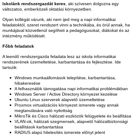
Iskolánk rendszergazdát keres
, aki szívesen dolgozna egy
változatos, emberközeli oktatási környezetben.
Olyan kollégát várunk, aki nem ijed meg a napi informatikai
feladatoktól, szeret rendszert vinni a technikába, és örül annak, ha
munkájával közvetlenül segítheti a pedagógusokat, diákokat és az
intézmény működését.
Főbb feladatok
A leendő rendszergazda feladata lesz az iskola informatikai
rendszerének üzemeltetése, karbantartása és fejlesztése. Ide
tartozik:
Windows munkaállomások telepítése, karbantartása,
hibakeresése
A felhasználók támogatása napi informatikai problémákban
Windows Server / Active Directory környezet kezelése
Ubuntu Linux szerverek alapvető üzemeltetése
Proxmox virtualizációs környezet ismerete vagy annak
megtanulására való nyitottság
MikroTik és Cisco hálózati eszközök felügyelete és beállítása
VLAN-ok, hálózati szegmensek, alapvető hálózatbiztonsági
beállítások karbantartása
RADIUS alapú hitelesítés ismerete előnyt jelent