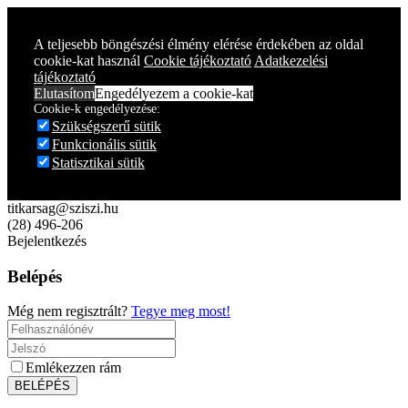
Year
Month
Year
Month
A teljesebb böngészési élmény elérése érdekében az oldal
cookie-kat használ
Cookie tájékoztató
Adatkezelési
tájékoztató
Elutasítom
Engedélyezem a cookie-kat
Cookie-k engedélyezése:
Szükségszerű sütik
Funkcionális sütik
Statisztikai sütik
titkarsag@sziszi.hu
(28) 496-206
Bejelentkezés
Belépés
Még nem regisztrált?
Tegye meg most!
Emlékezzen rám