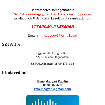
Befizetéseivel támogathatja a
Szülők és Pedagógusok az Oktatásért Egyesület
:
az alábbi
OTP Bank
által kezelt bankszámlaszámon
11742049-21474048
Email cím:
szpoegy1@gmail.com
SZJA
1%
Egyesületünk jogosult az
SZJA 1%-ának fogadására.
SZPOE Adószám:18754175-1-13
Iskolavédőnő
Bene-Magyari Katalin
0670/3872692
kata.magyari@gmail.com