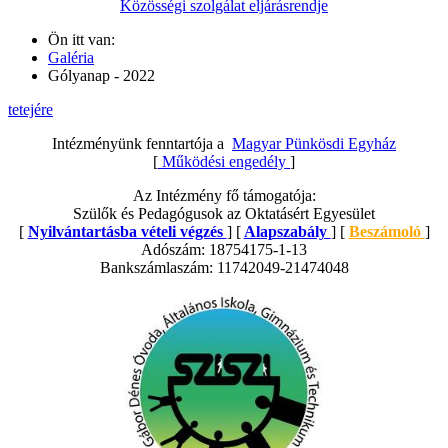
Közösségi szolgálat eljárásrendje
Ön itt van:
Galéria
Gólyanap - 2022
tetejére
Intézményünk fenntartója a
Magyar Pünkösdi Egyház
[
Működési engedély
]
Az Intézmény fő támogatója:
Szülők és Pedagógusok az Oktatásért Egyesület
[
Nyilvántartásba vételi végzés
] [
Alapszabály
] [
Beszámoló
]
Adószám: 18754175-1-13
Bankszámlaszám: 11742049-21474048