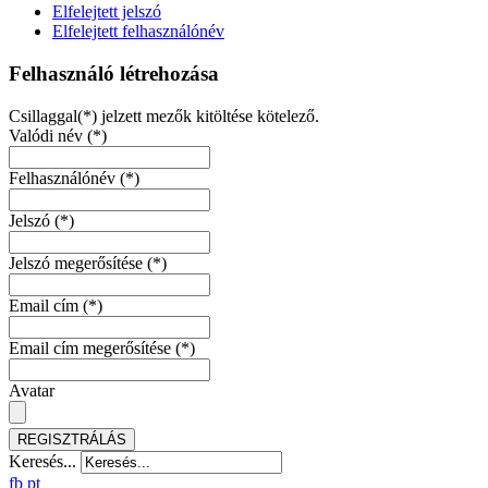
Elfelejtett jelszó
Elfelejtett felhasználónév
Felhasználó létrehozása
Csillaggal(*) jelzett mezők kitöltése kötelező.
Valódi név
(*)
Felhasználónév
(*)
Jelszó
(*)
Jelszó megerősítése
(*)
Email cím
(*)
Email cím megerősítése
(*)
Avatar
REGISZTRÁLÁS
Keresés...
fb
pt