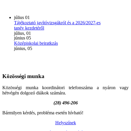
július
01
Tájékoztató javítóvizsgákról és a 2026/2027-es
tanév kezdetéről
július, 01
június
05
Középiskolai beiratkzás
június, 05
Közösségi
munka
Közösségi munka koordinátori telefonszáma a nyáron vagy
hétvégén dolgozó diákok számára.
(28) 496-206
Bármilyen kérdés, probléma esetén hívható!
Helyszínek