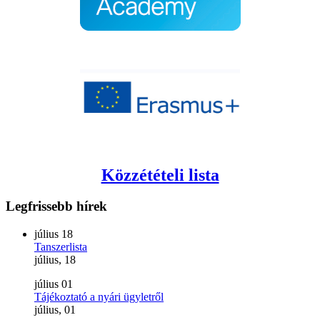
Közzétételi lista
Legfrissebb
hírek
július
18
Tanszerlista
július, 18
július
01
Tájékoztató a nyári ügyletről
július, 01