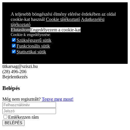
A teljesebb böngészési élmény elérése érdekében az oldal
cookie-kat használ
Cookie tájékoztató
Adatkezelési
tájékoztató
Elutasítom
Engedélyezem a cookie-kat
Cookie-k engedélyezése:
Szükségszerű sütik
Funkcionális sütik
Statisztikai sütik
titkarsag@sziszi.hu
(28) 496-206
Bejelentkezés
Belépés
Még nem regisztrált?
Tegye meg most!
Emlékezzen rám