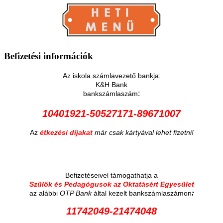
Befizetési
információk
Az iskola számlavezető bankja:
K&H Bank
:
bankszámlaszám
10401921-50527171-89671007
Az
étkezési díjakat
már csak kártyával lehet fizetni!
Befizetéseivel támogathatja a
Szülők és Pedagógusok az Oktatásért Egyesület
:
az alábbi
OTP Bank
által kezelt bankszámlaszámon
11742049-21474048