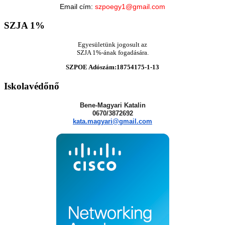
Email cím:
szpoegy1@gmail.com
SZJA
1%
Egyesületünk jogosult az
SZJA 1%-ának fogadására.
SZPOE Adószám:18754175-1-13
Iskolavédőnő
Bene-Magyari Katalin
0670/3872692
kata.magyari@gmail.com