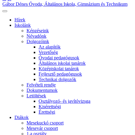
Gábor Dénes Óvoda, Általános Iskola, Gimnázium és Technikum
Hírek
Iskolánk
Képzéseink
Névadónk
Dolgozóink
Az alapítók
Vezetőség
Óvodai pedagógusok
Általános iskolai tanárok
Középiskolai tanárok
Fejlesztő pedagógusok
Technikai dolgozók
Felvételi rendje
Dokumentumok
Letöltések
Osztályozó- és javítóvizsga
Kisérettségi
Érettségi
Diákok
Mesekuckó csoport
Mesevár csoport
1.a osztály