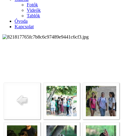
Fotók
Videók
Tablók
Óvoda
Kapcsolat