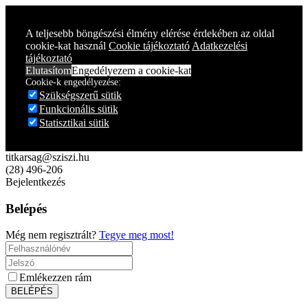
A teljesebb böngészési élmény elérése érdekében az oldal
cookie-kat használ
Cookie tájékoztató
Adatkezelési
tájékoztató
Elutasítom
Engedélyezem a cookie-kat
Cookie-k engedélyezése:
Szükségszerű sütik
Funkcionális sütik
Statisztikai sütik
titkarsag@sziszi.hu
(28) 496-206
Bejelentkezés
Belépés
Még nem regisztrált?
Tegye meg most!
Emlékezzen rám