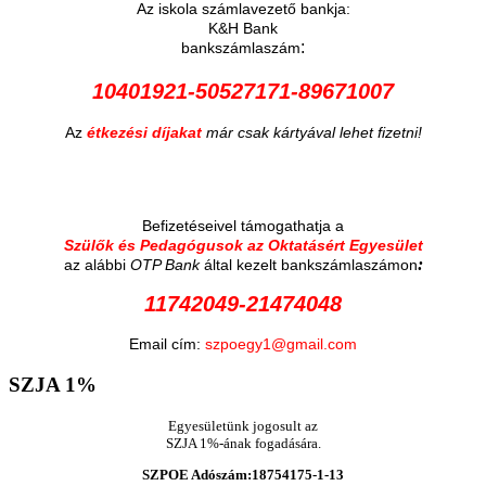
Az iskola számlavezető bankja:
K&H Bank
:
bankszámlaszám
10401921-50527171-89671007
Az
étkezési díjakat
már csak kártyával lehet fizetni!
Befizetéseivel támogathatja a
Szülők és Pedagógusok az Oktatásért Egyesület
:
az alábbi
OTP Bank
által kezelt bankszámlaszámon
11742049-21474048
Email cím:
szpoegy1@gmail.com
SZJA
1%
Egyesületünk jogosult az
SZJA 1%-ának fogadására.
SZPOE Adószám:18754175-1-13