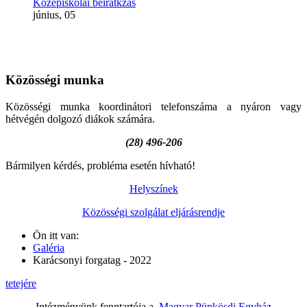
Középiskolai beiratkzás
június, 05
Közösségi
munka
Közösségi munka koordinátori telefonszáma a nyáron vagy
hétvégén dolgozó diákok számára.
(28) 496-206
Bármilyen kérdés, probléma esetén hívható!
Helyszínek
Közösségi szolgálat eljárásrendje
Ön itt van:
Galéria
Karácsonyi forgatag - 2022
tetejére
Intézményünk fenntartója a
Magyar Pünkösdi Egyház