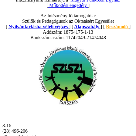
[
Működési engedély
]
Az Intézmény fő támogatója:
Szülők és Pedagógusok az Oktatásért Egyesület
[
Nyilvántartásba vételi végzés
] [
Alapszabály
] [
Beszámoló
]
Adószám: 18754175-1-13
Bankszámlaszám: 11742049-21474048
8-16
(28) 496-206