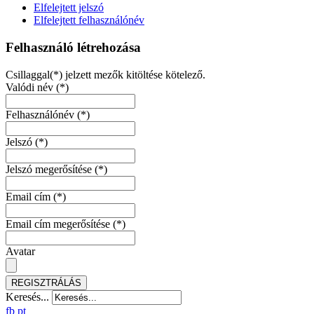
Elfelejtett jelszó
Elfelejtett felhasználónév
Felhasználó létrehozása
Csillaggal(*) jelzett mezők kitöltése kötelező.
Valódi név
(*)
Felhasználónév
(*)
Jelszó
(*)
Jelszó megerősítése
(*)
Email cím
(*)
Email cím megerősítése
(*)
Avatar
REGISZTRÁLÁS
Keresés...
fb
pt