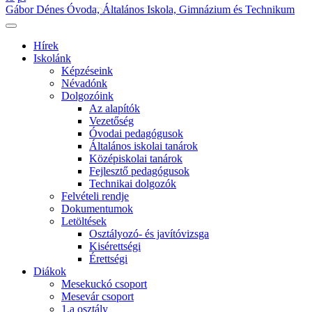
Gábor Dénes Óvoda, Általános Iskola, Gimnázium és Technikum
Hírek
Iskolánk
Képzéseink
Névadónk
Dolgozóink
Az alapítók
Vezetőség
Óvodai pedagógusok
Általános iskolai tanárok
Középiskolai tanárok
Fejlesztő pedagógusok
Technikai dolgozók
Felvételi rendje
Dokumentumok
Letöltések
Osztályozó- és javítóvizsga
Kisérettségi
Érettségi
Diákok
Mesekuckó csoport
Mesevár csoport
1.a osztály