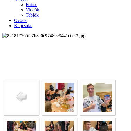
Fotók
Videók
Tablók
Óvoda
Kapcsolat