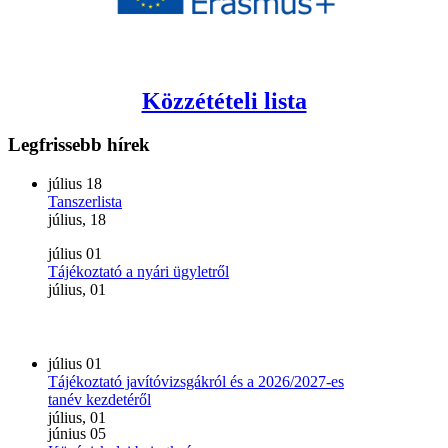
Közzétételi lista
Legfrissebb
hírek
július
18
Tanszerlista
július, 18
július
01
Tájékoztató a nyári ügyletről
július, 01
július
01
Tájékoztató javítóvizsgákról és a 2026/2027-es
tanév kezdetéről
július, 01
június
05