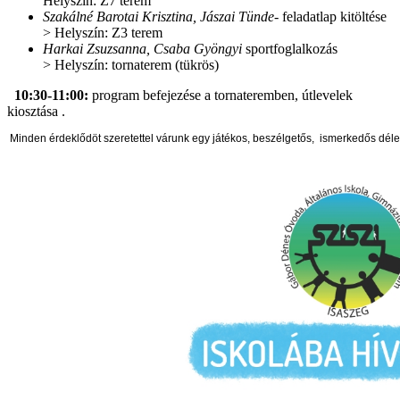
Helyszín: Z7 terem
Szakálné Barotai Krisztina, Jászai Tünde
- feladatlap kitöltése
> Helyszín: Z3 terem
Harkai Zsuzsanna, Csaba Gyöngyi
sportfoglalkozás
> Helyszín: tornaterem (tükrös)
10:30-11:00:
program befejezése a tornateremben, útlevelek
kiosztása .