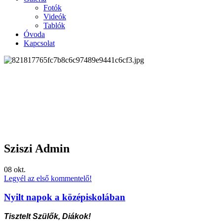
Fotók
Videók
Tablók
Óvoda
Kapcsolat
Sziszi Admin
08
okt.
Legyél az első kommentelő!
Nyilt napok a középiskolában
Tisztelt Szülők, Diákok!