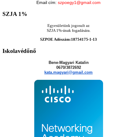
Email cím:
szpoegy1@gmail.com
SZJA
1%
Egyesületünk jogosult az
SZJA 1%-ának fogadására.
SZPOE Adószám:18754175-1-13
Iskolavédőnő
Bene-Magyari Katalin
0670/3872692
kata.magyari@gmail.com