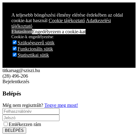
Year
Month
Year
Month
A teljesebb böngészési élmény elérése érdekében az oldal
cookie-kat használ
Cookie tájékoztató
Adatkezelési
tájékoztató
Elutasítom
Engedélyezem a cookie-kat
Cookie-k engedélyezése:
Szükségszerű sütik
Funkcionális sütik
Statisztikai sütik
titkarsag@sziszi.hu
(28) 496-206
Bejelentkezés
Belépés
Még nem regisztrált?
Tegye meg most!
Emlékezzen rám