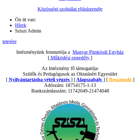
Közösségi szolgálat eljárásrendje
Ön itt van:
Hírek
Sziszi Admin
tetejére
Intézményünk fenntartója a
Magyar Pünkösdi Egyház
[
Működési engedély
]
Az Intézmény fő támogatója:
Szülők és Pedagógusok az Oktatásért Egyesület
[
Nyilvántartásba vételi végzés
] [
Alapszabály
] [
Beszámoló
]
Adószám: 18754175-1-13
Bankszámlaszám: 11742049-21474048