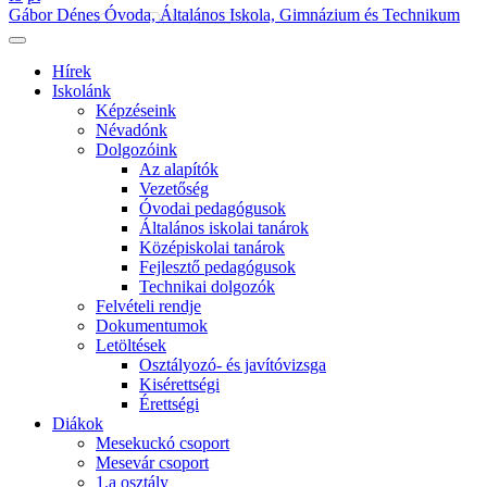
Gábor Dénes Óvoda, Általános Iskola, Gimnázium és Technikum
Hírek
Iskolánk
Képzéseink
Névadónk
Dolgozóink
Az alapítók
Vezetőség
Óvodai pedagógusok
Általános iskolai tanárok
Középiskolai tanárok
Fejlesztő pedagógusok
Technikai dolgozók
Felvételi rendje
Dokumentumok
Letöltések
Osztályozó- és javítóvizsga
Kisérettségi
Érettségi
Diákok
Mesekuckó csoport
Mesevár csoport
1.a osztály