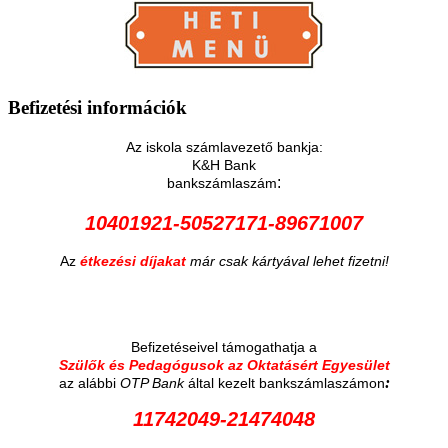
Befizetési
információk
Az iskola számlavezető bankja:
K&H Bank
:
bankszámlaszám
10401921-50527171-89671007
Az
étkezési díjakat
már csak kártyával lehet fizetni!
Befizetéseivel támogathatja a
Szülők és Pedagógusok az Oktatásért Egyesület
:
az alábbi
OTP Bank
által kezelt bankszámlaszámon
11742049-21474048