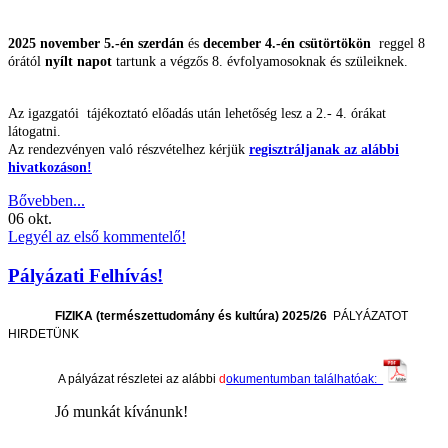
2025 november 5.-én szerdán
és
december 4.-én csütörtökön
reggel 8
órától
nyílt napot
tartunk a végzős 8. évfolyamosoknak és szüleiknek.
Az igazgatói tájékoztató előadás után lehetőség lesz a 2.- 4. órákat
látogatni.
Az rendezvényen való részvételhez kérjük
regisztráljanak az alábbi
hivatkozáson!
Bővebben...
06
okt.
Legyél az első kommentelő!
Pályázati Felhívás!
FIZIKA (természettudomány és kultúra) 2025/26
PÁLYÁZATOT
HIRDETÜNK
A pályázat részletei az alábbi
d
okumentumban találhatóak:
Jó munkát kívánunk!