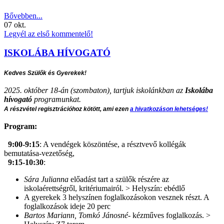
Bővebben...
07
okt.
Legyél az első kommentelő!
ISKOLÁBA HÍVOGATÓ
Kedves Szülők és Gyerekek!
2025. október 18-án (szombaton), tartjuk iskolánkban az
Iskolába
hívogató
programunkat.
A részvétel regisztrációhoz kötött, ami ezen
a hivatkozáson lehetséges!
Program:
9:00-9:15
: A vendégek köszöntése, a résztvevő kollégák
bemutatása-vezetőség,
9:15-10:30
:
Sára Julianna
előadást tart a szülők részére az
iskolaérettségről, kritériumairól. > Helyszín: ebédlő
A gyerekek 3 helyszínen foglalkozásokon vesznek részt. A
foglalkozások ideje 20 perc
Bartos Mariann, Tomkó Jánosné
- kézműves foglalkozás. >