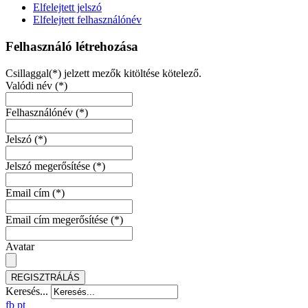
Elfelejtett jelszó
Elfelejtett felhasználónév
Felhasználó létrehozása
Csillaggal(*) jelzett mezők kitöltése kötelező.
Valódi név
(*)
Felhasználónév
(*)
Jelszó
(*)
Jelszó megerősítése
(*)
Email cím
(*)
Email cím megerősítése
(*)
Avatar
REGISZTRÁLÁS
Keresés...
fb
pt