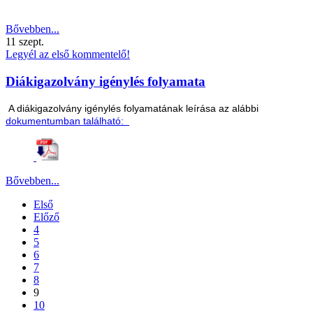
Bővebben...
11
szept.
Legyél az első kommentelő!
Diákigazolvány igénylés folyamata
A diákigazolvány igénylés folyamatának leírása az alábbi
dokumentumban található:
Bővebben...
Első
Előző
4
5
6
7
8
9
10