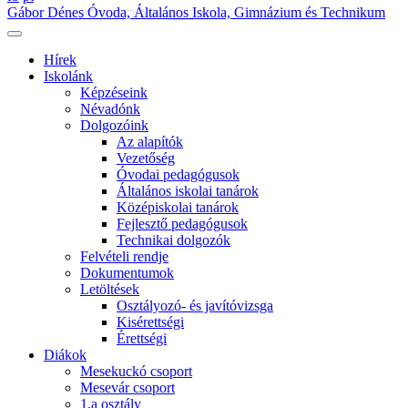
Gábor Dénes Óvoda, Általános Iskola, Gimnázium és Technikum
Hírek
Iskolánk
Képzéseink
Névadónk
Dolgozóink
Az alapítók
Vezetőség
Óvodai pedagógusok
Általános iskolai tanárok
Középiskolai tanárok
Fejlesztő pedagógusok
Technikai dolgozók
Felvételi rendje
Dokumentumok
Letöltések
Osztályozó- és javítóvizsga
Kisérettségi
Érettségi
Diákok
Mesekuckó csoport
Mesevár csoport
1.a osztály