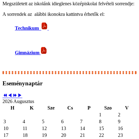
Megszületett az iskolánk idieglenes középiskolai felvételi sorrendje:
A sorrendek az alábbi ikonokra kattintva érhetők el:
Technikum
Gimnázium
Eseménynaptár
2026 Augusztus
H
K
Sze
Cs
P
Szo
V
1
2
3
4
5
6
7
8
9
10
11
12
13
14
15
16
17
18
19
20
21
22
23