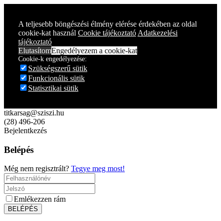
Year
Month
Year
Month
A teljesebb böngészési élmény elérése érdekében az oldal
cookie-kat használ
Cookie tájékoztató
Adatkezelési
tájékoztató
Elutasítom
Engedélyezem a cookie-kat
Cookie-k engedélyezése:
Szükségszerű sütik
Funkcionális sütik
Statisztikai sütik
titkarsag@sziszi.hu
(28) 496-206
Bejelentkezés
Belépés
Még nem regisztrált?
Tegye meg most!
Emlékezzen rám