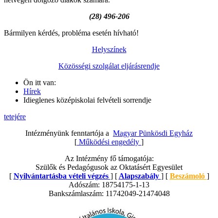
(28) 496-206
Bármilyen kérdés, probléma esetén hívható!
Helyszínek
Közösségi szolgálat eljárásrendje
Ön itt van:
Hírek
Idieglenes középiskolai felvételi sorrendje
tetejére
Intézményünk fenntartója a
Magyar Pünkösdi Egyház
[
Működési engedély
]
Az Intézmény fő támogatója:
Szülők és Pedagógusok az Oktatásért Egyesület
[
Nyilvántartásba vételi végzés
] [
Alapszabály
] [
Beszámoló
]
Adószám: 18754175-1-13
Bankszámlaszám: 11742049-21474048