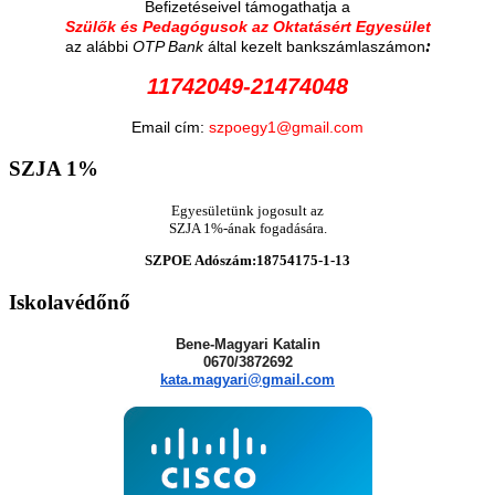
Befizetéseivel támogathatja a
Szülők és Pedagógusok az Oktatásért Egyesület
:
az alábbi
OTP Bank
által kezelt bankszámlaszámon
11742049-21474048
Email cím:
szpoegy1@gmail.com
SZJA
1%
Egyesületünk jogosult az
SZJA 1%-ának fogadására.
SZPOE Adószám:18754175-1-13
Iskolavédőnő
Bene-Magyari Katalin
0670/3872692
kata.magyari@gmail.com