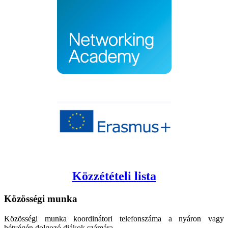
Közzétételi lista
Közösségi
munka
Közösségi munka koordinátori telefonszáma a nyáron vagy
hétvégén dolgozó diákok számára.