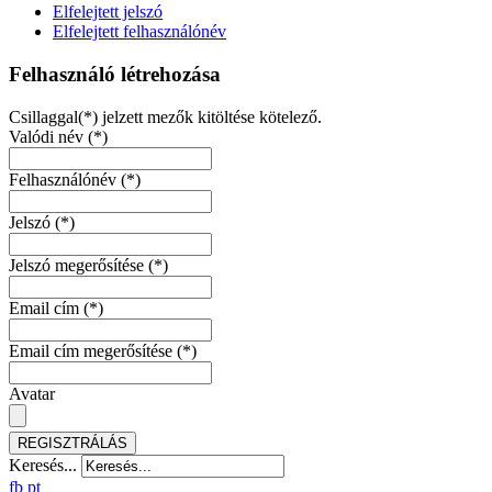
Elfelejtett jelszó
Elfelejtett felhasználónév
Felhasználó létrehozása
Csillaggal(*) jelzett mezők kitöltése kötelező.
Valódi név
(*)
Felhasználónév
(*)
Jelszó
(*)
Jelszó megerősítése
(*)
Email cím
(*)
Email cím megerősítése
(*)
Avatar
REGISZTRÁLÁS
Keresés...
fb
pt