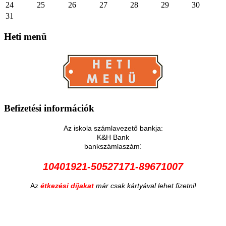
24
25
26
27
28
29
30
31
Heti
menü
Befizetési
információk
Az iskola számlavezető bankja:
K&H Bank
:
bankszámlaszám
10401921-50527171-89671007
Az
étkezési díjakat
már csak kártyával lehet fizetni!