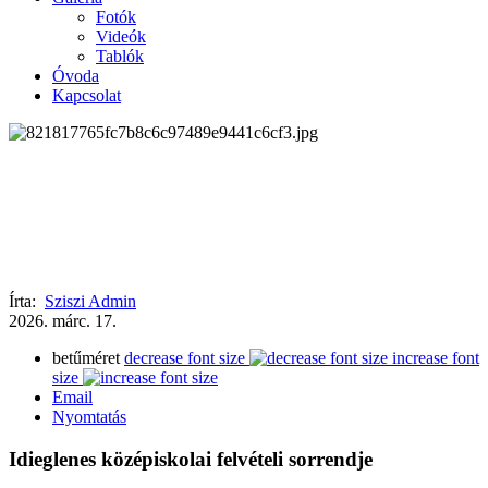
Fotók
Videók
Tablók
Óvoda
Kapcsolat
Írta:
Sziszi Admin
2026.
márc.
17.
betűméret
decrease font size
increase font
size
Email
Nyomtatás
Idieglenes középiskolai felvételi sorrendje