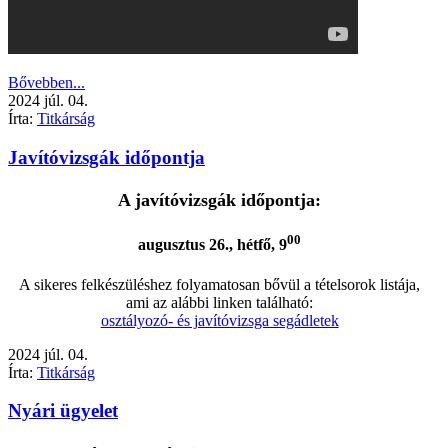
Bővebben...
2024
júl.
04.
Írta:
Titkárság
Javítóvizsgák időpontja
A javítóvizsgák időpontja:
00
augusztus 26., hétfő, 9
A sikeres felkészüléshez folyamatosan bővül a tételsorok listája,
ami az alábbi linken található:
osztályozó- és javítóvizsga segádletek
2024
júl.
04.
Írta:
Titkárság
Nyári ügyelet