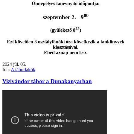
Ünnepélyes tanévnyitó időpontja:
00
szeptember 2. - 9
45
(gyülekező 8
)
Ezt követően 3 osztályfőnöki óra következik a tankönyvek
kiosztásával.
Ebéd aznap nem lesz.
2024
júl.
05.
Írta:
A táborlakók
Vizivándor tábor a Dunakanyarban