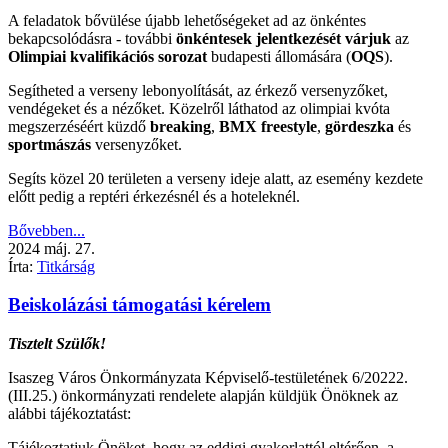
A feladatok bővülése újabb lehetőségeket ad az önkéntes
bekapcsolódásra - további
önkéntesek jelentkezését várjuk
az
Olimpiai kvalifikációs sorozat
budapesti állomására (
OQS
).
Segítheted a verseny lebonyolítását, az érkező versenyzőket,
vendégeket és a nézőket. Közelről láthatod az olimpiai kvóta
megszerzéséért küzdő
breaking
,
BMX freestyle
,
gördeszka
és
sportmászás
versenyzőket.
Segíts közel 20 területen a verseny ideje alatt, az esemény kezdete
előtt pedig a reptéri érkezésnél és a hoteleknél.
Bővebben...
2024
máj.
27.
Írta:
Titkárság
Beiskolázási támogatási kérelem
Tisztelt Szülők!
Isaszeg Város Önkormányzata Képviselő-testületének 6/20222.
(III.25.) önkormányzati rendelete alapján küldjük Önöknek az
alábbi tájékoztatást:
Tájékoztatjuk Önöket, hogy az eddigi gyakorlattól eltérően, a