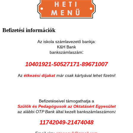
Befizetési
információk
Az iskola számlavezető bankja:
K&H Bank
:
bankszámlaszám
10401921-50527171-89671007
Az
étkezési díjakat
már csak kártyával lehet fizetni!
Befizetéseivel támogathatja a
Szülők és Pedagógusok az Oktatásért Egyesület
:
az alábbi
OTP Bank
által kezelt bankszámlaszámon
11742049-21474048