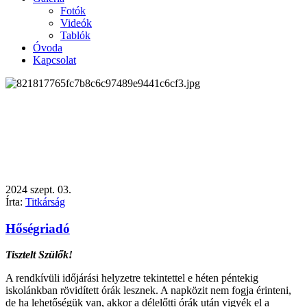
Fotók
Videók
Tablók
Óvoda
Kapcsolat
2024
szept.
03.
Írta:
Titkárság
Hőségriadó
Tisztelt Szülők!
A rendkívüli időjárási helyzetre tekintettel e héten péntekig
iskolánkban rövidített órák lesznek. A napközit nem fogja érinteni,
de ha lehetőségük van, akkor a délelőtti órák után vigyék el a