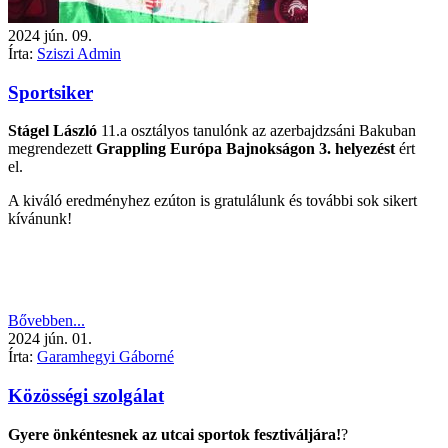
2024
jún.
09.
Írta:
Sziszi Admin
Sportsiker
Stágel László
11.a osztályos tanulónk az azerbajdzsáni Bakuban
megrendezett
Grappling Európa Bajnokságon 3. helyezést
ért
el.
A kiváló eredményhez ezúton is gratulálunk és további sok sikert
kívánunk!
Bővebben...
2024
jún.
01.
Írta:
Garamhegyi Gáborné
Közösségi szolgálat
Gyere önkéntesnek az utcai sportok fesztiváljára!
?