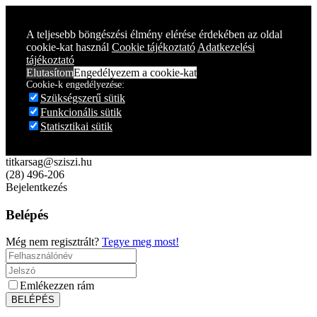
Year
Month
Year
Month
A teljesebb böngészési élmény elérése érdekében az oldal
cookie-kat használ
Cookie tájékoztató
Adatkezelési
tájékoztató
Elutasítom
Engedélyezem a cookie-kat
Cookie-k engedélyezése:
Szükségszerű sütik
Funkcionális sütik
Statisztikai sütik
titkarsag@sziszi.hu
(28) 496-206
Bejelentkezés
Belépés
Még nem regisztrált?
Tegye meg most!
Emlékezzen rám