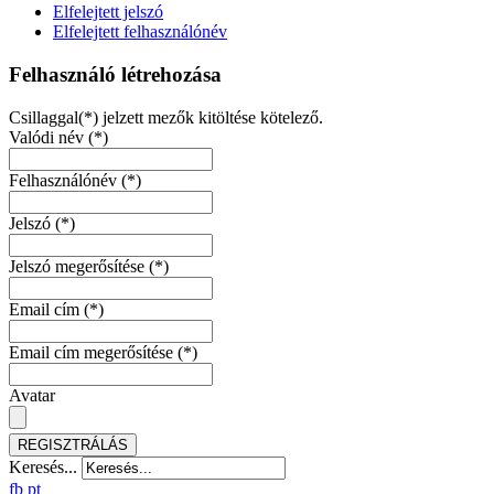
Elfelejtett jelszó
Elfelejtett felhasználónév
Felhasználó létrehozása
Csillaggal(*) jelzett mezők kitöltése kötelező.
Valódi név
(*)
Felhasználónév
(*)
Jelszó
(*)
Jelszó megerősítése
(*)
Email cím
(*)
Email cím megerősítése
(*)
Avatar
REGISZTRÁLÁS
Keresés...
fb
pt