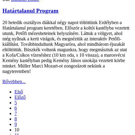
Határtalanul Program
20 hetedik osztályos diákkal négy napot töltöttünk Erdélyben a
Határtalanul program keretében. Először a koltói kastélyba vezetett
utunk, Petőfi mézesheteinek helyszínére. Láttuk a völgyet, ahol
még nyílnak a kerti virágok, és megnéztük az interaktív Petőfi-
kiállítást. Továbbindultunk Magyaróra, ahol mindhárom éjszakát
eltöltöttük. Büszkék voltunk magunkra, hogy megmásztuk az utat
a Kofa/Csíkos vízeséshez (10 km oda, s 10 vissza), a marosvécsi
Kemény kastélyban pedig Kemény János unokája vezetett körbe
minket. Müller Marci Mozart-ot zongorázott nekünk a
nagyteremben!
Bővebben...
Első
Előző
5
6
7
8
9
10