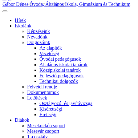
Gábor Dénes Óvoda, Általános Iskola, Gimnázium és Technikum
Hírek
Iskolánk
Képzéseink
Névadónk
Dolgozóink
Az alapítók
Vezetőség
Óvodai pedagógusok
Általános iskolai tanárok
Középiskolai tanárok
Fejlesztő pedagógusok
Technikai dolgozók
Felvételi rendje
Dokumentumok
Letöltések
Osztályozó- és javítóvizsga
Kisérettségi
Érettségi
Diákok
Mesekuckó csoport
Mesevár csoport
1.a osztály