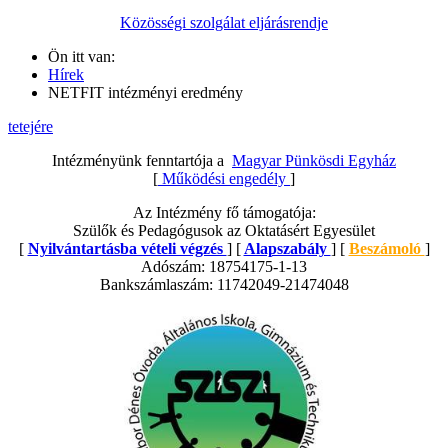
Közösségi szolgálat eljárásrendje
Ön itt van:
Hírek
NETFIT intézményi eredmény
tetejére
Intézményünk fenntartója a
Magyar Pünkösdi Egyház
[
Működési engedély
]
Az Intézmény fő támogatója:
Szülők és Pedagógusok az Oktatásért Egyesület
[
Nyilvántartásba vételi végzés
] [
Alapszabály
] [
Beszámoló
]
Adószám: 18754175-1-13
Bankszámlaszám: 11742049-21474048