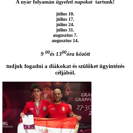
A nyár folyamán
ügyeleti napokat
tartunk!
július 10.
július 17.
július 24.
július 31.
augusztus 7.
augusztus 14.
00
00
9
és 13
óra között
tudjuk fogadni a diákokat és szülőket ügyintézés
céljából.