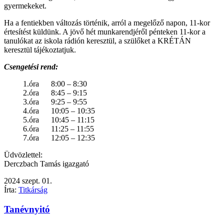
gyermekeket.
Ha a fentiekben változás történik, arról a megelőző napon, 11-kor
értesítést küldünk. A jövő hét munkarendjéről pénteken 11-kor a
tanulókat az iskola rádión keresztül, a szülőket a KRÉTÁN
keresztül tájékoztatjuk.
Csengetési rend:
1.óra 8:00 – 8:30
2.óra 8:45 – 9:15
3.óra 9:25 – 9:55
4.óra 10:05 – 10:35
5.óra 10:45 – 11:15
6.óra 11:25 – 11:55
7.óra 12:05 – 12:35
Üdvözlettel:
Derczbach Tamás igazgató
2024
szept.
01.
Írta:
Titkárság
Tanévnyitó