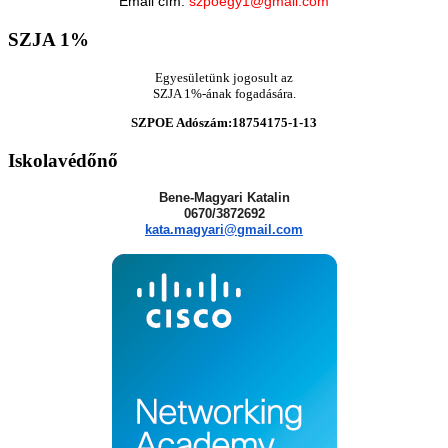
Email cím:
szpoegy1@gmail.com
SZJA
1%
Egyesületünk jogosult az
SZJA 1%-ának fogadására.
SZPOE Adószám:18754175-1-13
Iskolavédőnő
Bene-Magyari Katalin
0670/3872692
kata.magyari@gmail.com