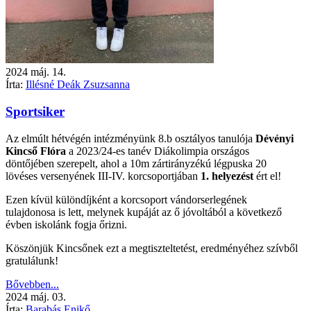
2024
máj.
14.
Írta:
Illésné Deák Zsuzsanna
Sportsiker
Az elmúlt hétvégén intézményünk 8.b osztályos tanulója
Dévényi
Kincső Flóra
a 2023/24-es tanév Diákolimpia országos
döntőjében szerepelt, ahol a 10m zártirányzékú légpuska 20
lövéses versenyének III-IV. korcsoportjában
1. helyezést
ért el!
Ezen kívül különdíjként a korcsoport vándorserlegének
tulajdonosa is lett, melynek kupáját az ő jóvoltából a következő
évben iskolánk fogja őrizni.
Köszönjük Kincsőnek ezt a megtiszteltetést, eredményéhez szívből
gratulálunk!
Bővebben...
2024
máj.
03.
Írta:
Barabás Enikő