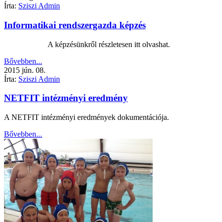
Írta:
Sziszi Admin
Informatikai rendszergazda képzés
A képzésünkről részletesen itt olvashat.
Bővebben...
2015
jún.
08.
Írta:
Sziszi Admin
NETFIT intézményi eredmény
A NETFIT intézményi eredmények dokumentációja.
Bővebben...