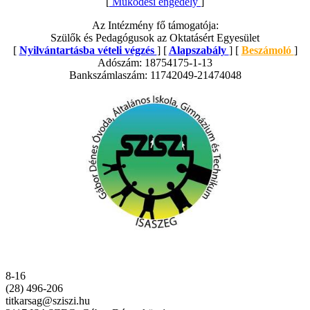
[
Működési engedély
]
Az Intézmény fő támogatója:
Szülők és Pedagógusok az Oktatásért Egyesület
[
Nyilvántartásba vételi végzés
] [
Alapszabály
] [
Beszámoló
]
Adószám: 18754175-1-13
Bankszámlaszám: 11742049-21474048
8-16
(28) 496-206
titkarsag@sziszi.hu