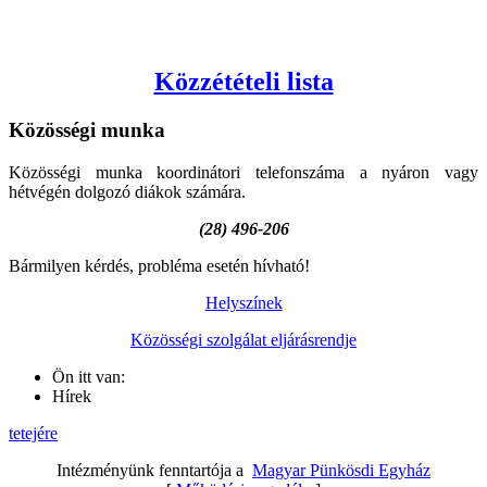
Közzétételi lista
Közösségi
munka
Közösségi munka koordinátori telefonszáma a nyáron vagy
hétvégén dolgozó diákok számára.
(28) 496-206
Bármilyen kérdés, probléma esetén hívható!
Helyszínek
Közösségi szolgálat eljárásrendje
Ön itt van:
Hírek
tetejére
Intézményünk fenntartója a
Magyar Pünkösdi Egyház