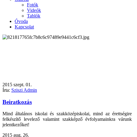
Fotók
Videók
Tablók
Óvoda
Kapcsolat
2015
szept.
01.
Írta:
Sziszi Admin
Beiratkozás
Mind általános iskolai és szakközépiskolai, mind az érettségire
felkészítő levelező valamint szakképző évfolyamainkra várunk
jelentkezőket!
2015
aug.
26.