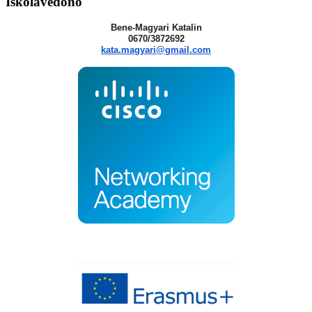
Iskolavédőnő
Bene-Magyari Katalin
0670/3872692
kata.magyari@gmail.com