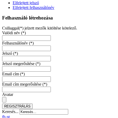
Elfelejtett jelszó
Elfelejtett felhasználónév
Felhasználó létrehozása
Csillaggal(*) jelzett mezők kitöltése kötelező.
Valódi név
(*)
Felhasználónév
(*)
Jelszó
(*)
Jelszó megerősítése
(*)
Email cím
(*)
Email cím megerősítése
(*)
Avatar
REGISZTRÁLÁS
Keresés...
fb
pt