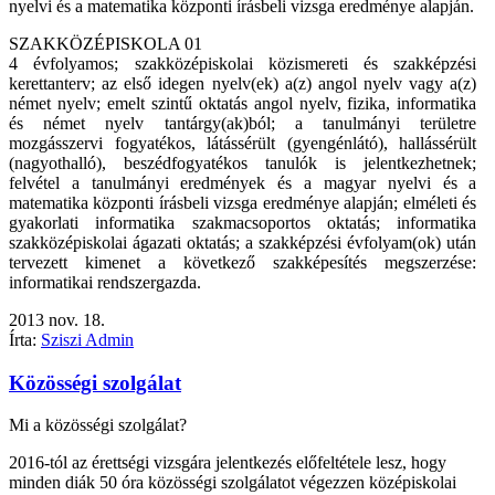
nyelvi és a matematika központi írásbeli vizsga eredménye alapján.
SZAKKÖZÉPISKOLA 01
4 évfolyamos; szakközépiskolai közismereti és szakképzési
kerettanterv; az első idegen nyelv(ek) a(z) angol nyelv vagy a(z)
német nyelv; emelt szintű oktatás angol nyelv, fizika, informatika
és német nyelv tantárgy(ak)ból; a tanulmányi területre
mozgásszervi fogyatékos, látássérült (gyengénlátó), hallássérült
(nagyothalló), beszédfogyatékos tanulók is jelentkezhetnek;
felvétel a tanulmányi eredmények és a magyar nyelvi és a
matematika központi írásbeli vizsga eredménye alapján; elméleti és
gyakorlati informatika szakmacsoportos oktatás; informatika
szakközépiskolai ágazati oktatás; a szakképzési évfolyam(ok) után
tervezett kimenet a következő szakképesítés megszerzése:
informatikai rendszergazda.
2013
nov.
18.
Írta:
Sziszi Admin
Közösségi szolgálat
Mi a közösségi szolgálat?
2016-tól az érettségi vizsgára jelentkezés előfeltétele lesz, hogy
minden diák 50 óra közösségi szolgálatot végezzen középiskolai