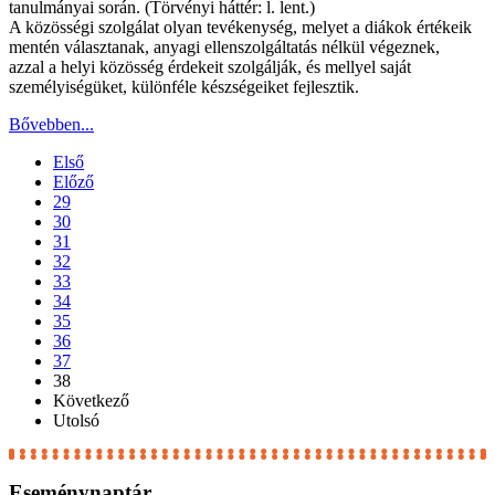
tanulmányai során. (Törvényi háttér: l. lent.)
A közösségi szolgálat olyan tevékenység, melyet a diákok értékeik
mentén választanak, anyagi ellenszolgáltatás nélkül végeznek,
azzal a helyi közösség érdekeit szolgálják, és mellyel saját
személyiségüket, különféle készségeiket fejlesztik.
Bővebben...
Első
Előző
29
30
31
32
33
34
35
36
37
38
Következő
Utolsó
Eseménynaptár