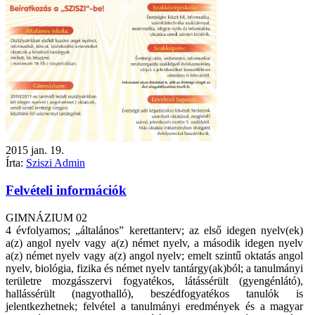
2015
jan.
19.
Írta:
Sziszi Admin
Felvételi információk
GIMNÁZIUM 02
4 évfolyamos; „általános” kerettanterv; az első idegen nyelv(ek)
a(z) angol nyelv vagy a(z) német nyelv, a második idegen nyelv
a(z) német nyelv vagy a(z) angol nyelv; emelt szintű oktatás angol
nyelv, biológia, fizika és német nyelv tantárgy(ak)ból; a tanulmányi
területre mozgásszervi fogyatékos, látássérült (gyengénlátó),
hallássérült (nagyothalló), beszédfogyatékos tanulók is
jelentkezhetnek; felvétel a tanulmányi eredmények és a magyar