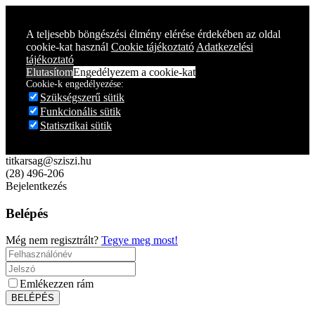
Year
Month
Year
Month
A teljesebb böngészési élmény elérése érdekében az oldal
cookie-kat használ
Cookie tájékoztató
Adatkezelési
tájékoztató
Elutasítom
Engedélyezem a cookie-kat
Cookie-k engedélyezése:
Szükségszerű sütik
Funkcionális sütik
Statisztikai sütik
titkarsag@sziszi.hu
(28) 496-206
Bejelentkezés
Belépés
Még nem regisztrált?
Tegye meg most!
Emlékezzen rám