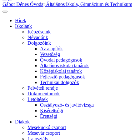
Gábor Dénes Óvoda, Általános Iskola, Gimnázium és Technikum
Hírek
Iskolánk
Képzéseink
Névadónk
Dolgozóink
Az alapítók
Vezetőség
Óvodai pedagógusok
Általános iskolai tanárok
Középiskolai tanárok
Fejlesztő pedagógusok
Technikai dolgozók
Felvételi rendje
Dokumentumok
Letöltések
Osztályozó- és javítóvizsga
Kisérettségi
Érettségi
Diákok
Mesekuckó csoport
Mesevár csoport
1.a osztály