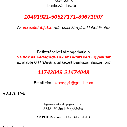
K&H Bank
:
bankszámlaszám
10401921-50527171-89671007
Az
étkezési díjakat
már csak kártyával lehet fizetni!
Befizetéseivel támogathatja a
Szülők és Pedagógusok az Oktatásért Egyesület
:
az alábbi
OTP Bank
által kezelt bankszámlaszámon
11742049-21474048
Email cím:
szpoegy1@gmail.com
SZJA
1%
Egyesületünk jogosult az
SZJA 1%-ának fogadására.
SZPOE Adószám:18754175-1-13