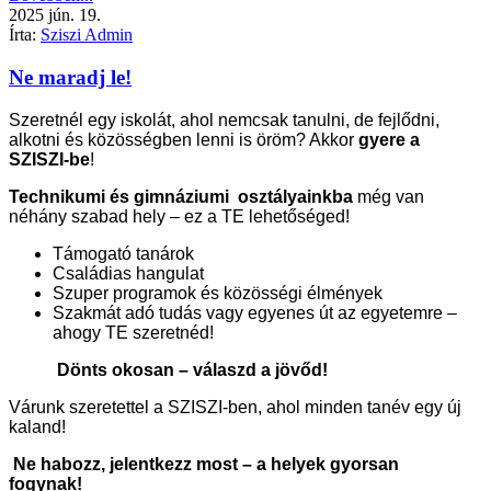
2025
jún.
19.
Írta:
Sziszi Admin
Ne maradj le!
Szeretnél egy iskolát, ahol nemcsak tanulni, de fejlődni,
alkotni és közösségben lenni is öröm? Akkor
gyere a
SZISZI-be
!
Technikumi és gimnáziumi osztályainkba
még van
néhány szabad hely – ez a TE lehetőséged!
Támogató tanárok
Családias hangulat
Szuper programok és közösségi élmények
Szakmát adó tudás vagy egyenes út az egyetemre –
ahogy TE szeretnéd!
Dönts okosan – válaszd a jövőd!
Várunk szeretettel a SZISZI-ben, ahol minden tanév egy új
kaland!
Ne habozz, jelentkezz most – a helyek gyorsan
fogynak!