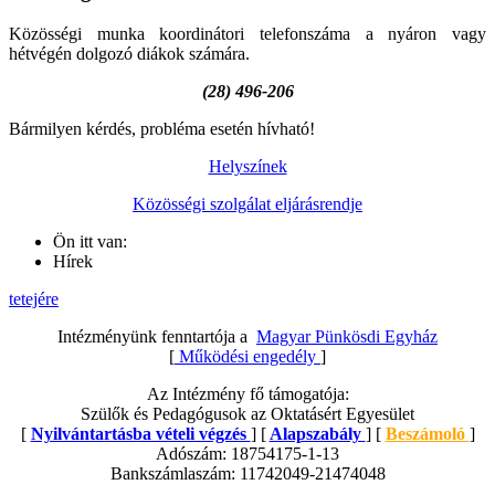
Közösségi munka koordinátori telefonszáma a nyáron vagy
hétvégén dolgozó diákok számára.
(28) 496-206
Bármilyen kérdés, probléma esetén hívható!
Helyszínek
Közösségi szolgálat eljárásrendje
Ön itt van:
Hírek
tetejére
Intézményünk fenntartója a
Magyar Pünkösdi Egyház
[
Működési engedély
]
Az Intézmény fő támogatója:
Szülők és Pedagógusok az Oktatásért Egyesület
[
Nyilvántartásba vételi végzés
] [
Alapszabály
] [
Beszámoló
]
Adószám: 18754175-1-13
Bankszámlaszám: 11742049-21474048