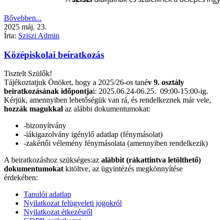
Bővebben...
2025
máj.
23.
Írta:
Sziszi Admin
Középiskolai beíratkozás
Tisztelt Szülők!
Tájékoztatjuk Önöket, hogy a 2025/26-os tané
v 9. osztály
beiratkozásának időpontja
i: 2025.06.24-06.25. 09:00-15:00-ig.
Kérjük, amennyiben lehetőségük van rá, és rendelkeznek már vele,
hozzák magukkal
az alábbi dokumentumokat:
-bizonyítvány
-iákigazolvány igénylő adatlap (fénymásolat)
-zakértői vélemény fénymásolata (amennyiben rendelkezik)
A beiratkozáshoz szükséges:az
alábbit (rákattintva letölthető)
dokumentumokat
kitöltve, az ügyintézés megkönnyítése
érdekében:
Tanulói adatlap
Nyilatkozat felügyeleti jogokról
Nyilatkozat étkezésről