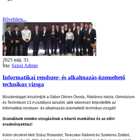
Bővebben...
2025
máj.
31.
Írta:
Sziszi Admin
Informatikai rendszer- és alkalmazás-üzemeltető
technikus vizsga
Büszkeséggel köszöntjük a Gábor Dénes Óvoda, Általános Iskola, Gimnázium
és Technikum 13.A osztályos tanulóit, akik sikeresen teljesítették az
Informatikai rendszer- és alkalmazás-üzemeltető technikus vizsgát!
Gratulálunk minden vizsgázónak a kitartó munkához és az elért
eredményekhez!
Külön dicséret illeti Szász Rolandot, Terecskei Ádámot és Szekeres Zoltánt,