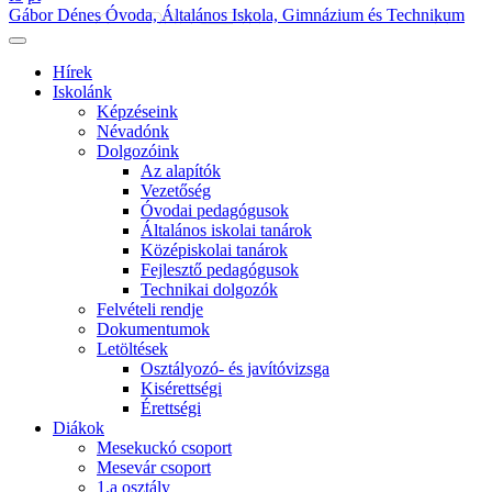
Gábor Dénes Óvoda, Általános Iskola, Gimnázium és Technikum
Hírek
Iskolánk
Képzéseink
Névadónk
Dolgozóink
Az alapítók
Vezetőség
Óvodai pedagógusok
Általános iskolai tanárok
Középiskolai tanárok
Fejlesztő pedagógusok
Technikai dolgozók
Felvételi rendje
Dokumentumok
Letöltések
Osztályozó- és javítóvizsga
Kisérettségi
Érettségi
Diákok
Mesekuckó csoport
Mesevár csoport
1.a osztály