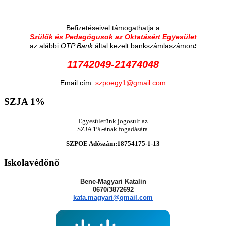
Befizetéseivel támogathatja a
Szülők és Pedagógusok az Oktatásért Egyesület
:
az alábbi
OTP Bank
által kezelt bankszámlaszámon
11742049-21474048
Email cím:
szpoegy1@gmail.com
SZJA
1%
Egyesületünk jogosult az
SZJA 1%-ának fogadására.
SZPOE Adószám:18754175-1-13
Iskolavédőnő
Bene-Magyari Katalin
0670/3872692
kata.magyari@gmail.com