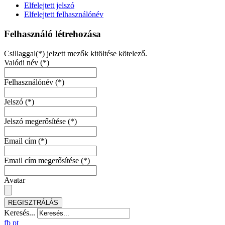
Elfelejtett jelszó
Elfelejtett felhasználónév
Felhasználó létrehozása
Csillaggal(*) jelzett mezők kitöltése kötelező.
Valódi név
(*)
Felhasználónév
(*)
Jelszó
(*)
Jelszó megerősítése
(*)
Email cím
(*)
Email cím megerősítése
(*)
Avatar
REGISZTRÁLÁS
Keresés...
fb
pt