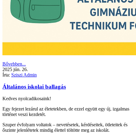
Bővebben...
2025
jún.
26.
Írta:
Sziszi Admin
Általános iskolai ballagás
Kedves nyolcadikosaink!
Egy fejezet lezárul az életetekben, de ezzel együtt egy új, izgalmas
történet veszi kezdetét.
Szuper évfolyam voltatok – nevetésetek, kérdéseitek, ötleteitek és
őszinte jelenlétetek mindig élettel töltötte meg az iskolát.