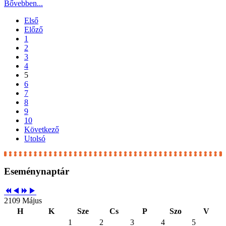
Bővebben...
Első
Előző
1
2
3
4
5
6
7
8
9
10
Következő
Utolsó
Eseménynaptár
2109 Május
H
K
Sze
Cs
P
Szo
V
1
2
3
4
5