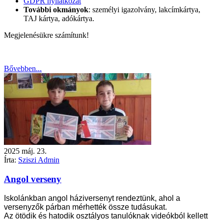
GDPR nyilatkozat
További okmányok
: személyi igazolvány, lakcímkártya,
TAJ kártya, adókártya.
Megjelenésükre számítunk!
Bővebben...
2025
máj.
23.
Írta:
Sziszi Admin
Angol verseny
Iskolánkban angol háziversenyt rendeztünk, ahol a
versenyzők párban mérhették össze tudásukat.
Az ötödik és hatodik osztályos tanulóknak videókból kellett