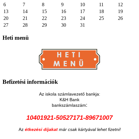
6
7
8
9
10
11
12
13
14
15
16
17
18
19
20
21
22
23
24
25
26
27
28
29
30
31
Heti
menü
Befizetési
információk
Az iskola számlavezető bankja:
K&H Bank
:
bankszámlaszám
10401921-50527171-89671007
Az
étkezési díjakat
már csak kártyával lehet fizetni!