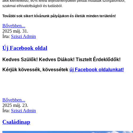
akik kiemelkedő, 90% feletti teljesítményükkel példát mutattak szorgalomból,
szakmai elhivatottságból és tudásból.
További sok sikert kívánunk pályájukon és életük minden területén!
Bővebben...
2025
máj.
31.
Írta:
Sziszi Admin
Új Facebook oldal
Kedves Szülők! Kedves Diákok! Tisztelt Érdeklődők!
Kérjük kövessék, kövessétek
új Facebook oldalunkat!
Bővebben...
2025
máj.
23.
Írta:
Sziszi Admin
Családinap