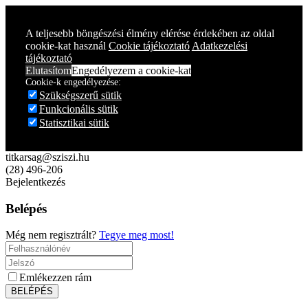
Year
Month
Year
Month
A teljesebb böngészési élmény elérése érdekében az oldal
cookie-kat használ
Cookie tájékoztató
Adatkezelési
tájékoztató
Elutasítom
Engedélyezem a cookie-kat
Cookie-k engedélyezése:
Szükségszerű sütik
Funkcionális sütik
Statisztikai sütik
titkarsag@sziszi.hu
(28) 496-206
Bejelentkezés
Belépés
Még nem regisztrált?
Tegye meg most!
Emlékezzen rám