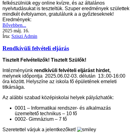
felkészülniük egy online kvízre, és az általános
nyelvtudásukat is teszteltük. Szuper eredmények születtek
mindkét évfolyamon, gratulálunk a a győzteseknek!
Eredmények:
Bővebben...
2025
máj.
16.
Írta:
Sziszi Admin
Rendkívüli felvételi eljárás
Tisztelt Felvételizők! Tisztelt Szülők!
Intézményünk
rendkívüli felvételi eljárást hirdet,
melynek időpontja 2025.06.02-03. délután 13:.00-16:00
óra között. H
elyszíne az iskola fő épületének emeleti
titkársága.
Az alábbi szabad középiskolai helyek pályázhatók:
0001 – Informatikai rendszer- és alkalmazás
üzemeltető technikus – 10 fő
0002- Gimnázium – 7 fő
Szeretettel várjuk a jelentkezőket!