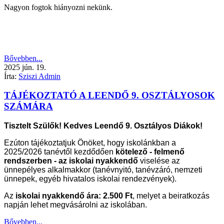
Nagyon fogtok hiányozni nekünk.
Bővebben...
2025
jún.
19.
Írta:
Sziszi Admin
TÁJÉKOZTATÓ A LEENDŐ 9. OSZTÁLYOSOK
SZÁMÁRA
Tisztelt Szülők! Kedves Leendő 9. Osztályos Diákok!
Ezúton tájékoztatjuk Önöket, hogy iskolánkban a
2025/2026 tanévtől kezdődően
kötelező -
felmenő
rendszerben - az iskolai nyakkendő
viselése az
ünnepélyes alkalmakkor (tanévnyitó, tanévzáró, nemzeti
ünnepek, egyéb hivatalos iskolai rendezvények).
Az
iskolai nyakkendő ára: 2.500 Ft
, melyet a beiratkozás
napján lehet megvásárolni az iskolában.
Bővebben...