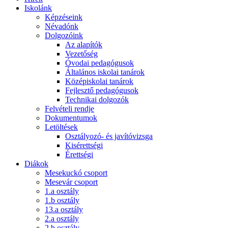
Iskolánk
Képzéseink
Névadónk
Dolgozóink
Az alapítók
Vezetőség
Óvodai pedagógusok
Általános iskolai tanárok
Középiskolai tanárok
Fejlesztő pedagógusok
Technikai dolgozók
Felvételi rendje
Dokumentumok
Letöltések
Osztályozó- és javítóvizsga
Kisérettségi
Érettségi
Diákok
Mesekuckó csoport
Mesevár csoport
1.a osztály
1.b osztály
13.a osztály
2.a osztály
2.b osztály