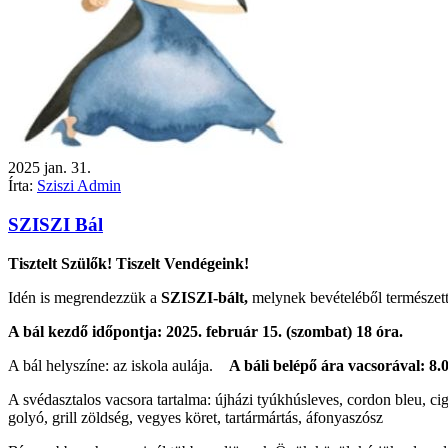
2025
jan.
31.
Írta:
Sziszi Admin
SZISZI Bál
Tisztelt Szülők! Tiszelt Vendégeink!
Idén is megrendezzük a
SZISZI-bált,
melynek bevételéből természett
A bál kezdő időpontja: 2025. február 15. (szombat) 18 óra.
A bál helyszíne: az iskola aulája.
A báli belépő ára vacsorával: 8.
A svédasztalos vacsora tartalma: újházi tyúkhúsleves, cordon bleu, cigány
golyó, grill zöldség, vegyes köret, tartármártás, áfonyaszósz