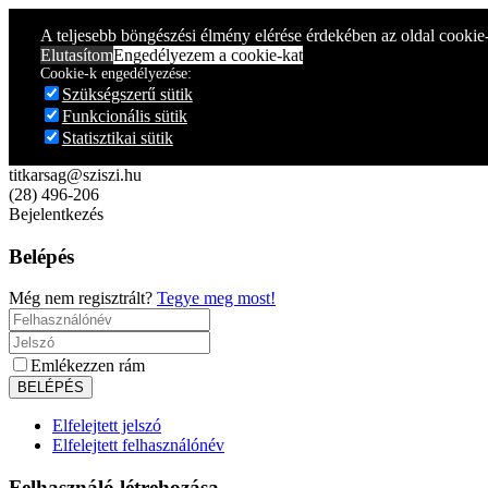
Year
Month
Year
Month
A teljesebb böngészési élmény elérése érdekében az oldal cookie
Elutasítom
Engedélyezem a cookie-kat
Cookie-k engedélyezése:
Szükségszerű sütik
Funkcionális sütik
Statisztikai sütik
titkarsag@sziszi.hu
(28) 496-206
Bejelentkezés
Belépés
Még nem regisztrált?
Tegye meg most!
Emlékezzen rám
Elfelejtett jelszó
Elfelejtett felhasználónév
Felhasználó létrehozása