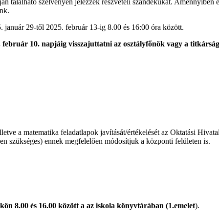
án található szelvényen jelezzék részvételi szándékukat. Amennyiben el
nk.
 január 29-től 2025. február 13-ig 8.00 és 16:00 óra között.
február 10. napjáig visszajuttatni az osztályfőnök vagy a titkárság
ve a matematika feladatlapok javítását/értékelését az Oktatási Hivatal 
en szükséges) ennek megfelelően módosítjuk a központi felületen is.
kön 8.00 és 16.00 között a az iskola könyvtárában (1.emelet
).