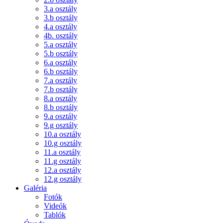
3.a osztály
3.b osztály
4.a osztály
4b. osztály
5.a osztály
5.b osztály
6.a osztály
6.b osztály
7.a osztály
7.b osztály
8.a osztály
8.b osztály
9.a osztály
9.g osztály
10.a osztály
10.g osztály
11.a osztály
11.g osztály
12.a osztály
12.g osztály
Galéria
Fotók
Videók
Tablók