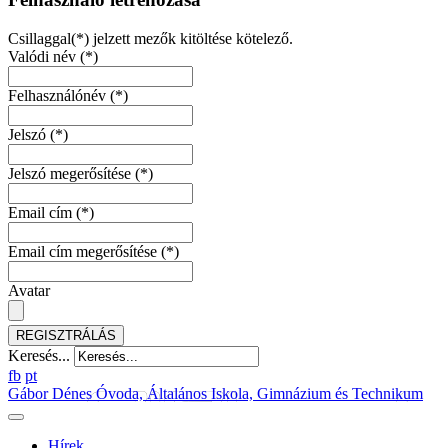
Csillaggal(*) jelzett mezők kitöltése kötelező.
Valódi név
(*)
Felhasználónév
(*)
Jelszó
(*)
Jelszó megerősítése
(*)
Email cím
(*)
Email cím megerősítése
(*)
Avatar
REGISZTRÁLÁS
Keresés...
fb
pt
Gábor Dénes Óvoda, Általános Iskola, Gimnázium és Technikum
Hírek