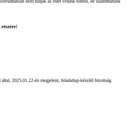
őreláthatóan nem tudják az estét velünk tölteni, de számíthatunk
 részére!
által, 2025.01.22-én megjelent, feladatlap-készítő bizottság