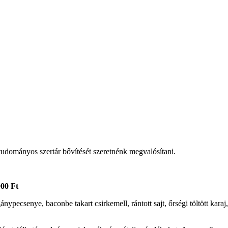
udományos szertár bővítését szeretnénk megvalósítani.
000 Ft
pecsenye, baconbe takart csirkemell, rántott sajt, őrségi töltött karaj, rá