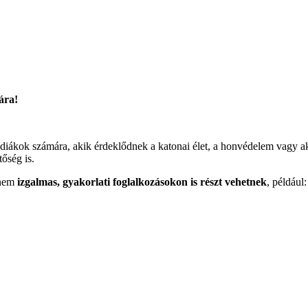
ára!
diákok számára, akik érdeklődnek a katonai élet, a honvédelem vagy ak
tőség is.
anem
izgalmas, gyakorlati foglalkozásokon is részt vehetnek
, például: