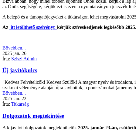
Bízva abban, hogy minél többen eljönnek Önök közül, kérjük a lap alj
az Önök segítségére, kérjük ezt is ezen a nyomtatványon jelezzék felé
A belépő és a támogatójegyeket a titkárságon lehet megvásárolni 2025.
Az
itt letölthető szelvényt
kérjük szíveskedjenek legkésőbb 2025. 
Bővebben...
2025
jan.
26.
Írta:
Sziszi Admin
Új javítókulcs
"Kedves Felvételizők! Kedves Szülők! A magyar nyelv és irodalom, illet
szakmai véleménye alapján újra javítottuk, a pontszámokat (amennyib
Bővebben...
2025
jan.
22.
Írta:
Titkárság
Dolgozatok megtekintése
A kijavított dolgozatok megtekinthetők
2025. január 23-án, csütörtö