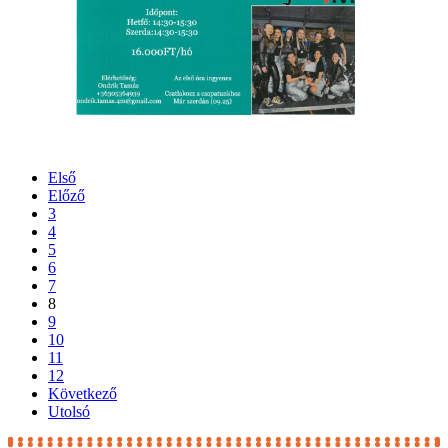
Első
Előző
3
4
5
6
7
8
9
10
11
12
Következő
Utolsó