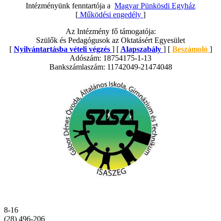
Intézményünk fenntartója a
Magyar Pünkösdi Egyház
[
Működési engedély
]
Az Intézmény fő támogatója:
Szülők és Pedagógusok az Oktatásért Egyesület
[
Nyilvántartásba vételi végzés
] [
Alapszabály
] [
Beszámoló
]
Adószám: 18754175-1-13
Bankszámlaszám: 11742049-21474048
8-16
(28) 496-206