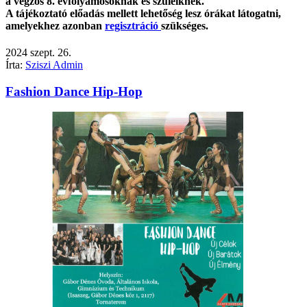
a végzős 8. évfolyamosoknak és szüleiknek.
A tájékoztató előadás mellett lehetőség lesz órákat látogatni,
amelyekhez azonban
regisztráció
szükséges.
2024
szept.
26.
Írta:
Sziszi Admin
Fashion Dance Hip-Hop