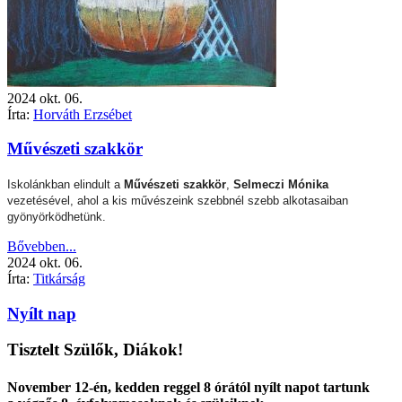
2024
okt.
06.
Írta:
Horváth Erzsébet
Művészeti szakkör
Iskolánkban elindult a
Művészeti szakkör
,
Selmeczi Mónika
vezetésével, ahol a kis művészeink szebbnél szebb alkotasaiban
gyönyörködhetünk.
Bővebben...
2024
okt.
06.
Írta:
Titkárság
Nyílt nap
Tisztelt Szülők, Diákok!
November 12-én, kedden reggel 8 órától nyílt napot tartunk