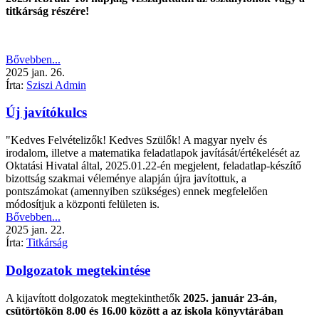
titkárság részére!
Bővebben...
2025
jan.
26.
Írta:
Sziszi Admin
Új javítókulcs
"Kedves Felvételizők! Kedves Szülők! A magyar nyelv és
irodalom, illetve a matematika feladatlapok javítását/értékelését az
Oktatási Hivatal által, 2025.01.22-én megjelent, feladatlap-készítő
bizottság szakmai véleménye alapján újra javítottuk, a
pontszámokat (amennyiben szükséges) ennek megfelelően
módosítjuk a központi felületen is.
Bővebben...
2025
jan.
22.
Írta:
Titkárság
Dolgozatok megtekintése
A kijavított dolgozatok megtekinthetők
2025. január 23-án,
csütörtökön 8.00 és 16.00 között a az iskola könyvtárában