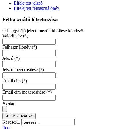
Elfelejtett jelszó
Elfelejtett felhasználónév
Felhasználó létrehozása
Csillaggal(*) jelzett mezők kitöltése kötelező.
Valódi név
(*)
Felhasználónév
(*)
Jelszó
(*)
Jelszó megerősítése
(*)
Email cím
(*)
Email cím megerősítése
(*)
Avatar
REGISZTRÁLÁS
Keresés...
fb
pt