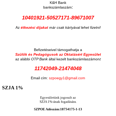
K&H Bank
:
bankszámlaszám
10401921-50527171-89671007
Az
étkezési díjakat
már csak kártyával lehet fizetni!
Befizetéseivel támogathatja a
Szülők és Pedagógusok az Oktatásért Egyesület
:
az alábbi
OTP Bank
által kezelt bankszámlaszámon
11742049-21474048
Email cím:
szpoegy1@gmail.com
SZJA
1%
Egyesületünk jogosult az
SZJA 1%-ának fogadására.
SZPOE Adószám:18754175-1-13