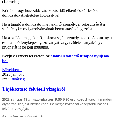
(1.emelet
).
Kérjük, hogy hosszabb várakozási idő elkerülése érdekében a
dolgozatokat lehetőleg fotózzák le!
Ha a tanuló a dolgozatot megtekintő személy, a jogosultságát a
saját fényképes igazolványának bemutatásával igazolja.
Ha a szülő a megtekintő, akkor a saját személyazonosító okmányát
és a tanuló fényképes igazolványát vagy születési anyakönyvi
kivonatát is be kell mutatnia.
Kérjük észrevétel esetén az
alábbi letölthető ürlapot nyujtsák
be!
Bővebben...
2025
jan.
07.
Írta:
Titkárság
Tájékoztató felvételi vizsgáról
2025. január 18-án (szombaton) 9.00-9.30 óra között
várunk minden
olyan tanulót, aki iskolánkban írja meg a központi középfokú írásbeli
felvételi vizsgáját.
A nap fontos időpontjai: