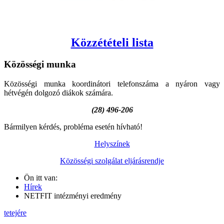
Közzétételi lista
Közösségi
munka
Közösségi munka koordinátori telefonszáma a nyáron vagy
hétvégén dolgozó diákok számára.
(28) 496-206
Bármilyen kérdés, probléma esetén hívható!
Helyszínek
Közösségi szolgálat eljárásrendje
Ön itt van:
Hírek
NETFIT intézményi eredmény
tetejére