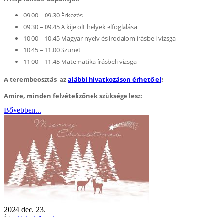
09.00 – 09.30 Érkezés
09.30 – 09.45 A kijelölt helyek elfoglalása
10.00 – 10.45 Magyar nyelv és irodalom írásbeli vizsga
10.45 – 11.00 Szünet
11.00 – 11.45 Matematika írásbeli vizsga
A terembeosztás az
alábbi
hivatkozáson érhető el
!
Amire, minden felvételizőnek szüksége lesz:
Bővebben...
2024
dec.
23.