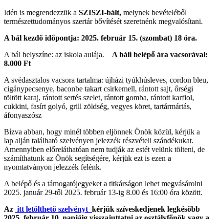
Idén is megrendezzük a
SZISZI-bált,
melynek bevételéből
természettudományos szertár bővítését szeretnénk megvalósítani.
A bál kezdő időpontja: 2025. február 15. (szombat) 18 óra.
A bál helyszíne: az iskola aulája.
A báli belépő ára vacsorával:
8.000 Ft
A svédasztalos vacsora tartalma: újházi tyúkhúsleves, cordon bleu,
cigánypecsenye, baconbe takart csirkemell, rántott sajt, őrségi
töltött karaj, rántott sertés szelet, rántott gomba, rántott karfiol,
cukkini, fasírt golyó, grill zöldség, vegyes köret, tartármártás,
áfonyaszósz
Bízva abban, hogy minél többen eljönnek Önök közül, kérjük a
lap alján található szelvényen jelezzék részvételi szándékukat.
Amennyiben előreláthatóan nem tudják az estét velünk tölteni, de
számíthatunk az Önök segítségére, kérjük ezt is ezen a
nyomtatványon jelezzék felénk.
A belépő és a támogatójegyeket a titkárságon lehet megvásárolni
2025. január 29-től 2025. február 13-ig 8.00 és 16:00 óra között.
Az
itt letölthető szelvényt
kérjük szíveskedjenek legkésőbb
2025. február 10. napjáig visszajuttatni az osztályfőnök vagy a