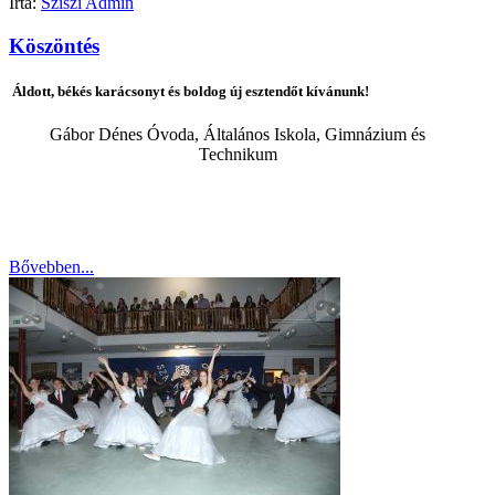
Írta:
Sziszi Admin
Köszöntés
Áldott, békés karácsonyt és boldog
új esztendőt
kívánunk!
Gábor Dénes Óvoda, Általános Iskola, Gimnázium és
Technikum
Bővebben...