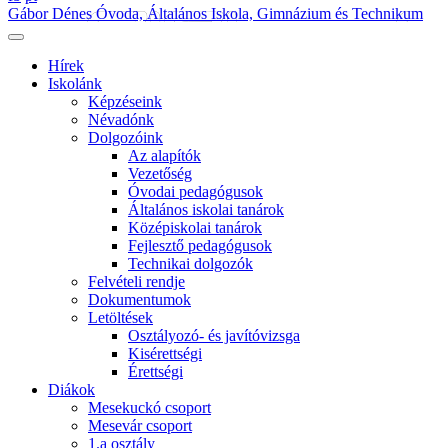
Gábor Dénes Óvoda, Általános Iskola, Gimnázium és Technikum
Hírek
Iskolánk
Képzéseink
Névadónk
Dolgozóink
Az alapítók
Vezetőség
Óvodai pedagógusok
Általános iskolai tanárok
Középiskolai tanárok
Fejlesztő pedagógusok
Technikai dolgozók
Felvételi rendje
Dokumentumok
Letöltések
Osztályozó- és javítóvizsga
Kisérettségi
Érettségi
Diákok
Mesekuckó csoport
Mesevár csoport
1.a osztály