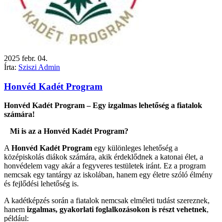
2025
febr.
04.
Írta:
Sziszi Admin
Honvéd Kadét Program
Honvéd Kadét Program – Egy izgalmas lehetőség a fiatalok
számára!
Mi is az a Honvéd Kadét Program?
A
Honvéd Kadét Program
egy különleges lehetőség a
középiskolás diákok számára, akik érdeklődnek a katonai élet, a
honvédelem vagy akár a fegyveres testületek iránt. Ez a program
nemcsak egy tantárgy az iskolában, hanem egy életre szóló élmény
és fejlődési lehetőség is.
A kadétképzés során a fiatalok nemcsak elméleti tudást szereznek,
hanem
izgalmas, gyakorlati foglalkozásokon is részt vehetnek
,
például: