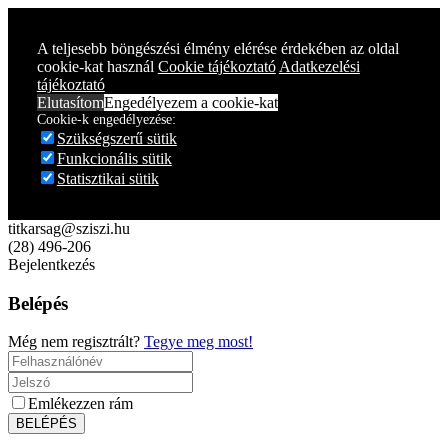
Year
Month
Year
Month
A teljesebb böngészési élmény elérése érdekében az oldal
cookie-kat használ
Cookie tájékoztató
Adatkezelési
tájékoztató
Elutasítom
Engedélyezem a cookie-kat
Cookie-k engedélyezése:
Szükségszerű sütik
Funkcionális sütik
Statisztikai sütik
titkarsag@sziszi.hu
(28) 496-206
Bejelentkezés
Belépés
Még nem regisztrált?
Tegye meg most!
Emlékezzen rám