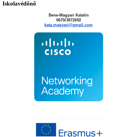
Iskolavédőnő
Bene-Magyari Katalin
0670/3872692
kata.magyari@gmail.com