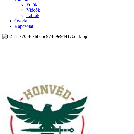
Fotók
Videók
Tablók
Óvoda
Kapcsolat