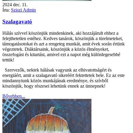
2024
dec.
11.
Írta:
Sziszi Admin
Szalagavató
Hálás szívvel köszönjük mindenkinek, aki hozzájárult ehhez a
felejthetetlen estéhez. Kedves tanárok, köszönjük a türelmeteket,
támogatásotokat és azt a rengeteg munkát, amit évek során értünk
végeztetek. Diáktársaink, köszönjük a közös élményeket,
összefogást és kitartást, amivel ezt a napot még különlegesebbé
tettük!
Szervezők, nektek hálásak vagyunk az elhivatottságért és
energiáért, amit a szalagavató sikeréért fektettetek bele. Ez az este
mindannyiunk közös munkájának eredménye, és szívből
köszönjük, hogy részesei lehetünk ennek az ünnepnek!
Bővebben...