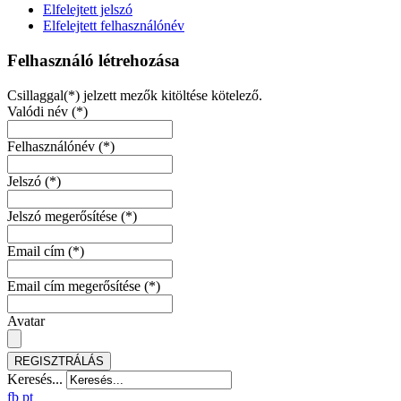
Elfelejtett jelszó
Elfelejtett felhasználónév
Felhasználó létrehozása
Csillaggal(*) jelzett mezők kitöltése kötelező.
Valódi név
(*)
Felhasználónév
(*)
Jelszó
(*)
Jelszó megerősítése
(*)
Email cím
(*)
Email cím megerősítése
(*)
Avatar
REGISZTRÁLÁS
Keresés...
fb
pt