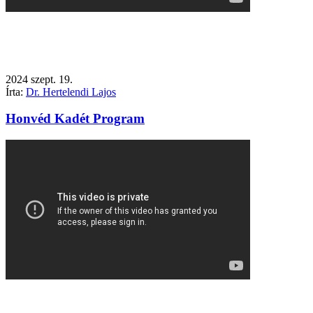
2024
szept.
19.
Írta:
Dr. Hertelendi Lajos
Honvéd Kadét Program