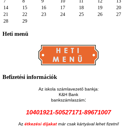
7
8
9
10
11
12
13
14
15
16
17
18
19
20
21
22
23
24
25
26
27
28
29
Heti
menü
Befizetési
információk
Az iskola számlavezető bankja:
K&H Bank
:
bankszámlaszám
10401921-50527171-89671007
Az
étkezési díjakat
már csak kártyával lehet fizetni!