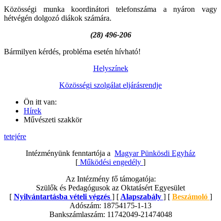
Közösségi munka koordinátori telefonszáma a nyáron vagy
hétvégén dolgozó diákok számára.
(28) 496-206
Bármilyen kérdés, probléma esetén hívható!
Helyszínek
Közösségi szolgálat eljárásrendje
Ön itt van:
Hírek
Művészeti szakkör
tetejére
Intézményünk fenntartója a
Magyar Pünkösdi Egyház
[
Működési engedély
]
Az Intézmény fő támogatója:
Szülők és Pedagógusok az Oktatásért Egyesület
[
Nyilvántartásba vételi végzés
] [
Alapszabály
] [
Beszámoló
]
Adószám: 18754175-1-13
Bankszámlaszám: 11742049-21474048