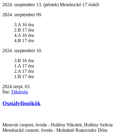
2024. szeptember 13. (péntek) Mesekuckó 17 órától
2024. szeptember 09.
3.A 16 óra
2.B 17 óra
4.A 16 óra
4.B 17 óra
2024. szeptember 10.
3.B 16 óra
1.A 17 óra
2.A 17 óra
1.B 17 óra
2024
szept.
03.
Írta:
Titkárság
Osztályfönökök
Mesevár csoport, óvoda -
Hollósy Nikolett, Hollósy Szilvia
Mesekuckó csoport, óvoda -
Molnárné Rogovszky Dóra