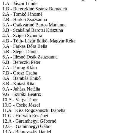
1.A -
Jászai Tünde
1.B -
Bereczkiné Száraz Bernadett
2.A -
Tomkó Jánosné
2.B -
Harkai Zsuzsanna
3.A -
Csákváriné Bartos Marianna
3.B -
Szakálné Barotai Krisztina
4.A -
Szigeti Szandra
4.B -
Tóth- Lázár Ildikó, Magyar Réka
5.A -
Farkas Dóra Bella
5.B -
Stéger Dániel
6.A -
Illésné Deák Zsuzsanna
6.B -
Bereczki Péter
7.A -
Parrag Klára
7.B -
Orosz Csaba
8.A -
Barabás Enikő
8.B -
Kutasi Rita
9.A
 - 
Juhász Natália
9.G -
Sziráki Beatrix
10.A -
Varga Tibor
10.G -
Cseke József
11.A -
Kiss-Rogozonszki Izabella
11.G -
Horváth Erzsébet
12.A -
Garamhegyi Gáborné
12.G -
Garamhegyi Gábor
13 A -
Bebrevszky Dániel