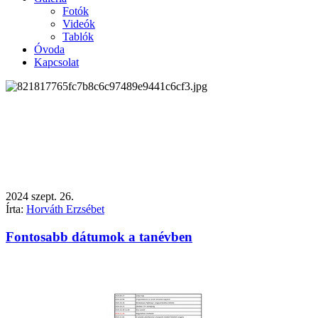
Fotók
Videók
Tablók
Óvoda
Kapcsolat
2024
szept.
26.
Írta:
Horváth Erzsébet
Fontosabb dátumok a tanévben