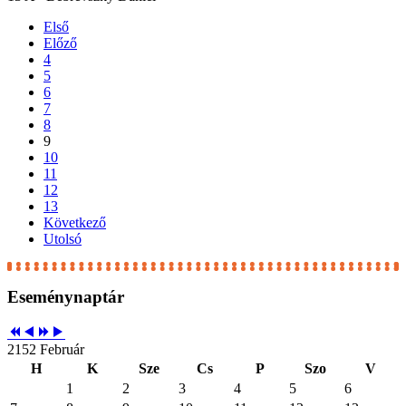
Első
Előző
4
5
6
7
8
9
10
11
12
13
Következő
Utolsó
Eseménynaptár
2152 Február
H
K
Sze
Cs
P
Szo
V
1
2
3
4
5
6