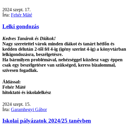
2024
szept.
17.
Írta:
Fehér Máté
Lelki gondozás
Kedves Tanárok és Diákok!
Nagy szeretettel várok minden diákot és tanárt hétfőn és
kedden délután 2-től fél 4-ig (igény szerint 4-ig) a könyvtárban
lelkigondozásra, beszélgetésre.
Ha bármilyen problémával, nehézséggel küzdesz vagy éppen
csak egy beszélgetésre van szükséged, keress bizalommal,
szívesen fogadlak.
Áldással:
Fehér Máté
hitoktató és iskolalelkész
2024
szept.
15.
Írta:
Garamhegyi Gábor
Iskolai pályázatok 2024/25 tanévben