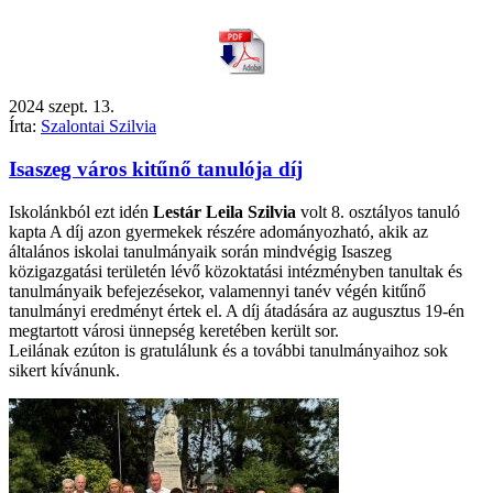
2024
szept.
13.
Írta:
Szalontai Szilvia
Isaszeg város kitűnő tanulója díj
Iskolánkból ezt idén
Lestár Leila Szilvia
volt 8. osztályos tanuló
kapta A díj azon gyermekek részére adományozható, akik az
általános iskolai tanulmányaik során mindvégig Isaszeg
közigazgatási területén lévő közoktatási intézményben tanultak és
tanulmányaik befejezésekor, valamennyi tanév végén kitűnő
tanulmányi eredményt értek el. A díj átadására az augusztus 19-én
megtartott városi ünnepség keretében került sor.
Leilának ezúton is gratulálunk és a további tanulmányaihoz sok
sikert kívánunk.