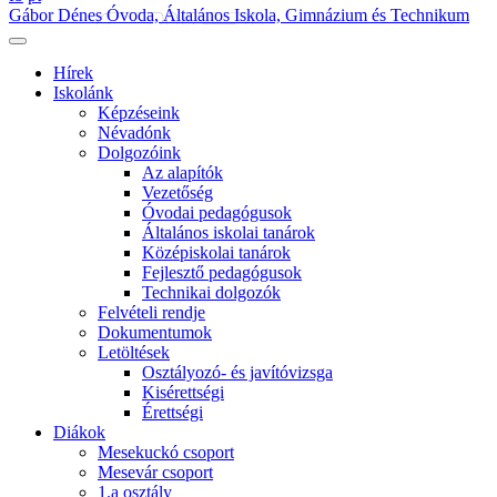
Gábor Dénes Óvoda, Általános Iskola, Gimnázium és Technikum
Hírek
Iskolánk
Képzéseink
Névadónk
Dolgozóink
Az alapítók
Vezetőség
Óvodai pedagógusok
Általános iskolai tanárok
Középiskolai tanárok
Fejlesztő pedagógusok
Technikai dolgozók
Felvételi rendje
Dokumentumok
Letöltések
Osztályozó- és javítóvizsga
Kisérettségi
Érettségi
Diákok
Mesekuckó csoport
Mesevár csoport
1.a osztály