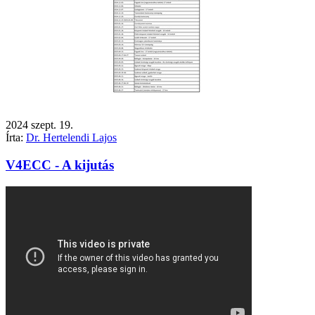
2024
szept.
19.
Írta:
Dr. Hertelendi Lajos
V4ECC - A kijutás