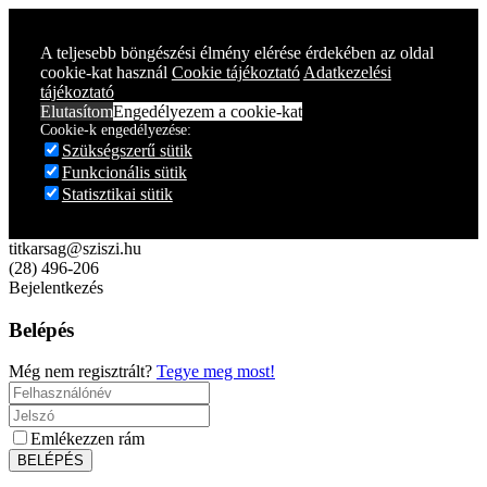
Year
Month
Year
Month
A teljesebb böngészési élmény elérése érdekében az oldal
cookie-kat használ
Cookie tájékoztató
Adatkezelési
tájékoztató
Elutasítom
Engedélyezem a cookie-kat
Cookie-k engedélyezése:
Szükségszerű sütik
Funkcionális sütik
Statisztikai sütik
titkarsag@sziszi.hu
(28) 496-206
Bejelentkezés
Belépés
Még nem regisztrált?
Tegye meg most!
Emlékezzen rám