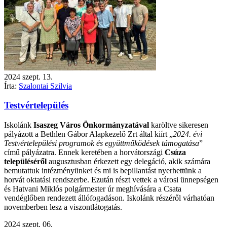
2024
szept.
13.
Írta:
Szalontai Szilvia
Testvértelepülés
Iskolánk
Isaszeg Város Önkormányzatával
karöltve sikeresen
pályázott a Bethlen Gábor Alapkezelő Zrt által kiírt „
2024. évi
Testvértelepülési programok és együttműködések támogatása
”
című pályázatra. Ennek keretében a horvátországi
Csúza
településéről
augusztusban érkezett egy delegáció, akik számára
bemutattuk intézményünket és mi is bepillantást nyerhettünk a
horvát oktatási rendszerbe. Ezután részt vettek a városi ünnepségen
és Hatvani Miklós polgármester úr meghívására a Csata
vendéglőben rendezett állófogadáson. Iskolánk részéről várhatóan
novemberben lesz a viszontlátogatás.
2024
szept.
06.