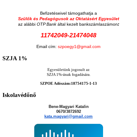
Befizetéseivel támogathatja a
Szülők és Pedagógusok az Oktatásért Egyesület
:
az alábbi
OTP Bank
által kezelt bankszámlaszámon
11742049-21474048
Email cím:
szpoegy1@gmail.com
SZJA
1%
Egyesületünk jogosult az
SZJA 1%-ának fogadására.
SZPOE Adószám:18754175-1-13
Iskolavédőnő
Bene-Magyari Katalin
0670/3872692
kata.magyari@gmail.com