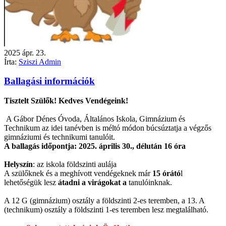
2025
ápr.
23.
Írta:
Sziszi Admin
Ballagási információk
Tisztelt Szülők! Kedves Vendégeink!
A Gábor Dénes Óvoda, Általános Iskola, Gimnázium és
Technikum az idei tanévben is méltó módon búcsúztatja a végzős
gimnáziumi és technikumi tanulóit.
A ballagás időpontja: 2025. április 30., délután 16 óra
Helyszín
: az iskola földszinti aulája
A szülőknek és a meghívott vendégeknek már
1
5 órátó
l
lehetőségük lesz
átadni a virágokat a
tanu
lóinknak.
A 12 G (gimnázium) osztály a földszinti 2-es teremben, a 13. A
(technikum) osztály a földszinti 1-es teremben lesz megtalálható.