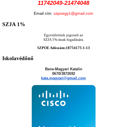
11742049-21474048
Email cím:
szpoegy1@gmail.com
SZJA
1%
Egyesületünk jogosult az
SZJA 1%-ának fogadására.
SZPOE Adószám:18754175-1-13
Iskolavédőnő
Bene-Magyari Katalin
0670/3872692
kata.magyari@gmail.com