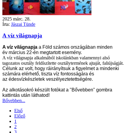
2025
márc.
28.
Írta:
Jászai Tünde
A víz világnapja
A víz világnapja
a Föld számos országában minden
év
március 22
-én megtartott esemény.
A víz világnapja alkalmából iskolánkban valamennyi alsó
tagozatos osztály feldíszítette osztálytermének ajtaját, faliújságját.
Célunk az volt, hogy ráirányítsuk a figyelmet a mindenki
számára elérhető, tiszta
víz
fontosságára és
az
édesvízkészletek
veszélyeztetettségére.
Az alkotásokró készült fotókat a "Bővebben" gombra
kattintás után láthatod!
Bővebben...
Első
Előző
1
2
3