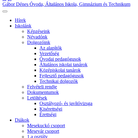
Gábor Dénes Óvoda, Általános Iskola, Gimnázium és Technikum
Hírek
Iskolánk
Képzéseink
Névadónk
Dolgozóink
Az alapítók
Vezetőség
Óvodai pedagógusok
Általános iskolai tanárok
Középiskolai tanárok
Fejlesztő pedagógusok
Technikai dolgozók
Felvételi rendje
Dokumentumok
Letöltések
Osztályozó- és javítóvizsga
Kisérettségi
Érettségi
Diákok
Mesekuckó csoport
Mesevár csoport
1.a osztály