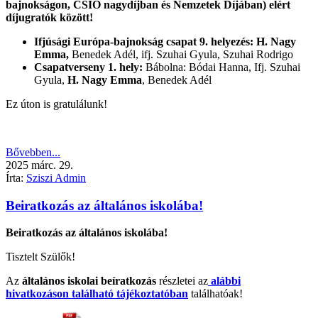
bajnokságon, CSIO nagydíjban és Nemzetek Díjában) elért
díjugratók között!
Ifjúsági Európa-bajnokság csapat 9. helyezés: H. Nagy
Emma,
Benedek Adél, ifj. Szuhai Gyula, Szuhai Rodrigo
Csapatverseny 1. hely:
Bábolna: Bódai Hanna, Ifj. Szuhai
Gyula,
H. Nagy Emma
, Benedek Adél
Ez úton is gratulálunk!
Bővebben...
2025
márc.
29.
Írta:
Sziszi Admin
Beiratkozás az általános iskolába!
Beiratkozás az általános iskolába!
Tisztelt Szülők!
Az
általános iskolai beíratkozás
részletei az
alábbi
hivatkozáson található tájékoztatóban
találhatóak!