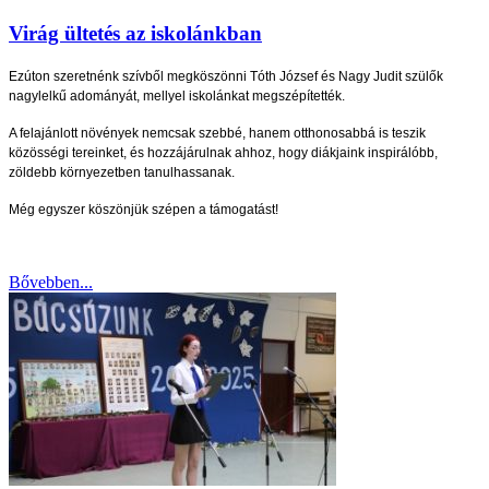
Virág ültetés az iskolánkban
Ezúton szeretnénk szívből megköszönni Tóth József és Nagy Judit szülők
nagylelkű adományát, mellyel iskolánkat megszépítették.
A felajánlott növények nemcsak szebbé, hanem otthonosabbá is teszik
közösségi tereinket, és hozzájárulnak ahhoz, hogy diákjaink inspirálóbb,
zöldebb környezetben tanulhassanak.
Még egyszer köszönjük szépen a támogatást!
Bővebben...