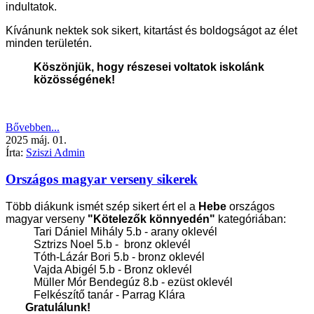
indultatok.
Kívánunk nektek sok sikert, kitartást és boldogságot az élet
minden területén.
Köszönjük, hogy részesei voltatok iskolánk
közösségének!
Bővebben...
2025
máj.
01.
Írta:
Sziszi Admin
Országos magyar verseny sikerek
Több diákunk ismét szép sikert ért el a
Hebe
országos
magyar verseny
"Kötelezők könnyedén"
kategóriában:
Tari Dániel Mihály 5.b - arany oklevél
Sztrizs Noel 5.b - bronz oklevél
Tóth-Lázár Bori 5.b - bronz oklevél
Vajda Abigél 5.b - Bronz oklevél
Müller Mór Bendegúz 8.b - ezüst oklevél
Felkészítő tanár - Parrag Klára
Gratulálunk!