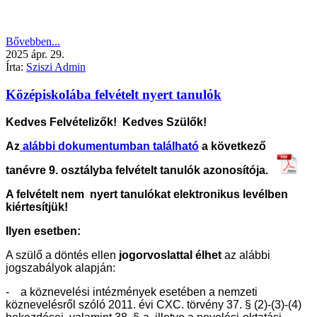
Bővebben...
2025
ápr.
29.
Írta:
Sziszi Admin
Középiskolába felvételt nyert tanulók
Kedves Felvételizők! Kedves Szülők!
Az
alábbi dokumentumban található
a következő
tanévre 9. osztályba felvételt tanulók azonosítója.
A felvételt nem nyert tanulókat elektronikus levélben
kiértesítjük!
Ilyen esetben:
A szülő a döntés ellen
jogorvoslattal élhet
az alábbi
jogszabályok alapján:
- a köznevelési intézmények esetében a nemzeti
köznevelésről szóló 2011. évi CXC. törvény 37. § (2)-(3)-(4)