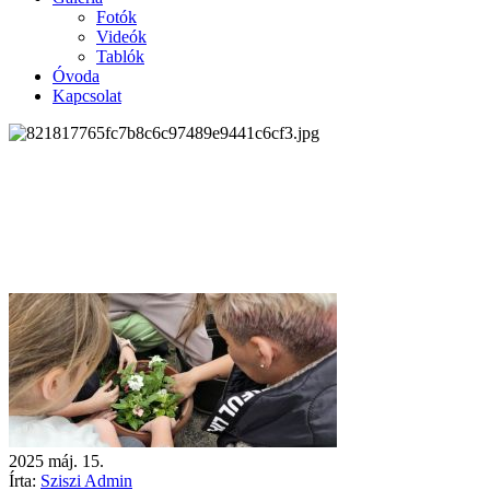
Fotók
Videók
Tablók
Óvoda
Kapcsolat
2025
máj.
15.
Írta:
Sziszi Admin