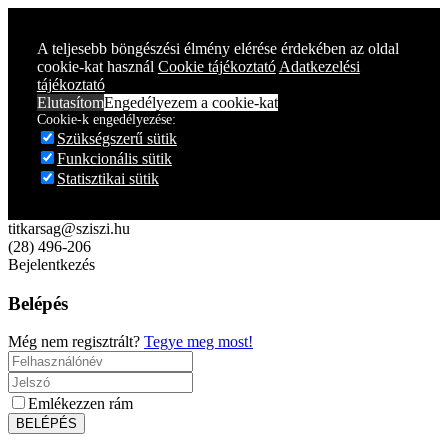
Year
Month
Year
Month
A teljesebb böngészési élmény elérése érdekében az oldal
cookie-kat használ
Cookie tájékoztató
Adatkezelési
tájékoztató
Elutasítom
Engedélyezem a cookie-kat
Cookie-k engedélyezése:
Szükségszerű sütik
Funkcionális sütik
Statisztikai sütik
titkarsag@sziszi.hu
(28) 496-206
Bejelentkezés
Belépés
Még nem regisztrált?
Tegye meg most!
Emlékezzen rám