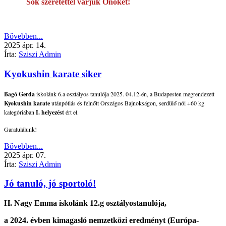
Sok szeretettel várjuk Önöket!
Bővebben...
2025
ápr.
14.
Írta:
Sziszi Admin
Kyokushin karate siker
Bagó Gerda
iskolánk 6.a osztályos tanulója 2025. 04.12-én, a Budapesten megrendezett
Kyokushin karate
utánpótlás és felnőtt Országos Bajnokságon, serdülő női +60 kg
kategóriában
I. helyezést
ért el.
Garatulálunk!
Bővebben...
2025
ápr.
07.
Írta:
Sziszi Admin
Jó tanuló, jó sportoló!
H. Nagy Emma
iskolánk
12.g osztályos
tanulója,
a 2024. évben kimagasló nemzetközi eredményt (Európa-