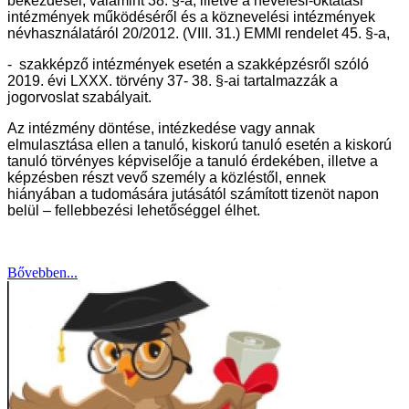
bekezdései, valamint 38. §-a, illetve a nevelési-oktatási
intézmények működéséről és a köznevelési intézmények
névhasználatáról 20/2012. (VIII. 31.) EMMI rendelet 45. §-a,
- szakképző intézmények esetén a szakképzésről szóló
2019. évi LXXX. törvény 37- 38. §-ai tartalmazzák a
jogorvoslat szabályait.
Az intézmény döntése, intézkedése vagy annak
elmulasztása ellen a tanuló, kiskorú tanuló esetén a kiskorú
tanuló törvényes képviselője a tanuló érdekében, illetve a
képzésben részt vevő személy a közléstől, ennek
hiányában a tudomására jutásától számított tizenöt napon
belül – fellebbezési lehetőséggel élhet.
Bővebben...