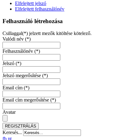
Elfelejtett jelszó
Elfelejtett felhasználónév
Felhasználó létrehozása
Csillaggal(*) jelzett mezők kitöltése kötelező.
Valódi név
(*)
Felhasználónév
(*)
Jelszó
(*)
Jelszó megerősítése
(*)
Email cím
(*)
Email cím megerősítése
(*)
Avatar
REGISZTRÁLÁS
Keresés...
fb
pt