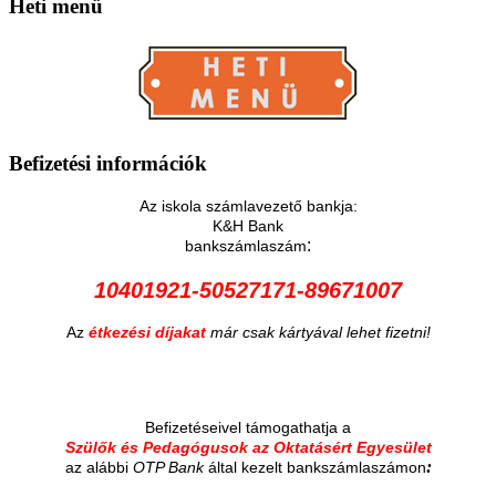
Heti
menü
Befizetési
információk
Az iskola számlavezető bankja:
K&H Bank
:
bankszámlaszám
10401921-50527171-89671007
Az
étkezési díjakat
már csak kártyával lehet fizetni!
Befizetéseivel támogathatja a
Szülők és Pedagógusok az Oktatásért Egyesület
:
az alábbi
OTP Bank
által kezelt bankszámlaszámon