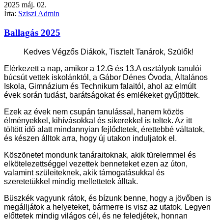
2025
máj.
02.
Írta:
Sziszi Admin
Ballagás 2025
Kedves Végzős Diákok, Tisztelt Tanárok, Szülők!
Elérkezett a nap, amikor a 12.G és 13.A osztályok tanulói
búcsút vettek iskolánktól, a Gábor Dénes Óvoda, Általános
Iskola, Gimnázium és Technikum falaitól, ahol az elmúlt
évek során tudást, barátságokat és emlékeket gyűjtöttek.
Ezek az évek nem csupán tanulással, hanem közös
élményekkel, kihívásokkal és sikerekkel is teltek.
Az itt
töltött idő alatt mindannyian fejlődtetek, érettebbé váltatok,
és készen álltok arra, hogy új utakon induljatok el.
Köszönetet mondunk tanáraitoknak, akik türelemmel és
elkötelezettséggel vezettek benneteket ezen az úton,
valamint szüleiteknek, akik támogatásukkal és
szeretetükkel mindig mellettetek álltak.
Büszkék vagyunk rátok, és bízunk benne, hogy a jövőben is
megálljátok a helyeteket, bármerre is visz az utatok.
Legyen
előttetek mindig világos cél, és ne feledjétek, honnan