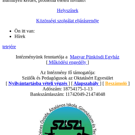
Bármilyen kérdés, probléma esetén hívható!
Helyszínek
Közösségi szolgálat eljárásrendje
Ön itt van:
Hírek
tetejére
Intézményünk fenntartója a
Magyar Pünkösdi Egyház
[
Működési engedély
]
Az Intézmény fő támogatója:
Szülők és Pedagógusok az Oktatásért Egyesület
[
Nyilvántartásba vételi végzés
] [
Alapszabály
] [
Beszámoló
]
Adószám: 18754175-1-13
Bankszámlaszám: 11742049-21474048