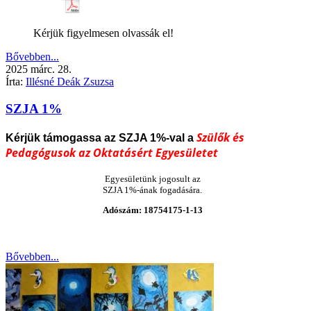
Kérjük figyelmesen olvassák el!
Bővebben...
2025
márc.
28.
Írta:
Illésné Deák Zsuzsa
SZJA 1%
Szülők és
Kérjük támogassa az SZJA
1%-val a
Pedagógusok az Oktatásért Egyesületet
Egyesületünk jogosult az
SZJA 1%-ának fogadására.
Adószám: 18754175-1-13
Bővebben...