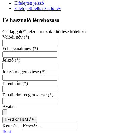
Elfelejtett jelszó
Elfelejtett felhasználónév
Felhasználó létrehozása
Csillaggal(*) jelzett mezők kitöltése kötelező.
Valódi név
(*)
Felhasználónév
(*)
Jelszó
(*)
Jelszó megerősítése
(*)
Email cím
(*)
Email cím megerősítése
(*)
Avatar
REGISZTRÁLÁS
Keresés...
fb
pt