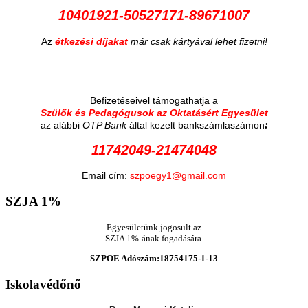
10401921-50527171-89671007
Az
étkezési díjakat
már csak kártyával lehet fizetni!
Befizetéseivel támogathatja a
Szülők és Pedagógusok az Oktatásért Egyesület
:
az alábbi
OTP Bank
által kezelt bankszámlaszámon
11742049-21474048
Email cím:
szpoegy1@gmail.com
SZJA
1%
Egyesületünk jogosult az
SZJA 1%-ának fogadására.
SZPOE Adószám:18754175-1-13
Iskolavédőnő