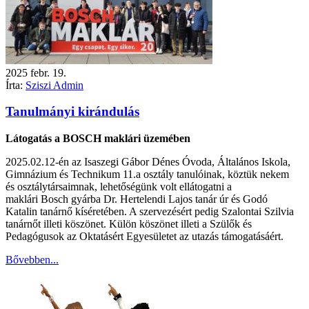
2025
febr.
19.
Írta:
Sziszi Admin
Tanulmányi kirándulás
Látogatás a BOSCH maklári üzemében
2025.02.12-én az Isaszegi Gábor Dénes Óvoda, Általános Iskola,
Gimnázium és Technikum 11.a osztály tanulóinak, köztük nekem
és osztálytársaimnak, lehetőségünk volt ellátogatni a
maklári Bosch gyárba Dr. Hertelendi Lajos tanár úr és Godó
Katalin tanárnő kíséretében. A szervezésért pedig Szalontai Szilvia
tanárnőt illeti köszönet. Külön köszönet illeti a Szülők és
Pedagógusok az Oktatásért Egyesületet az utazás támogatásáért.
Bővebben...