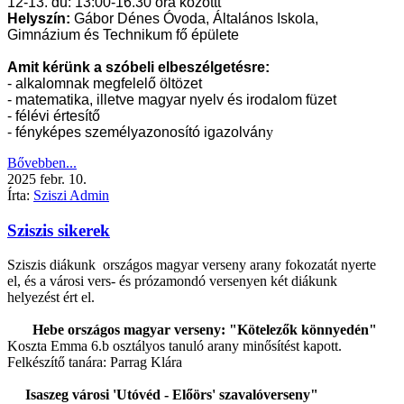
12-13. du: 13:00-16.30 óra közöttt
Helyszín:
Gábor Dénes Óvoda, Általános Iskola,
Gimnázium és Technikum fő épülete
Amit kérünk a szóbeli elbeszélgetésre:
- alkalomnak megfelelő öltözet
- matematika, illetve magyar nyelv és irodalom füzet
- félévi értesítő
- fényképes személyazonosító igazolván
y
Bővebben...
2025
febr.
10.
Írta:
Sziszi Admin
Sziszis sikerek
Sziszis diákunk országos magyar verseny arany fokozatát nyerte
el, és a városi vers- és prózamondó versenyen két diákunk
helyezést ért el.
Hebe országos magyar verseny: "Kötelezők könnyedén"
Koszta Emma 6.b osztályos tanuló arany minősítést kapott.
Felkészítő tanára: Parrag Klára
Isaszeg városi 'Utóvéd - Előörs' szavalóverseny"