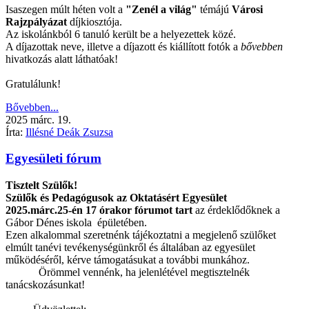
Isaszegen múlt héten volt a
"Zenél a világ"
témájú
Városi
Rajzpályázat
díjkiosztója.
Az iskolánkból 6 tanuló került be a helyezettek közé.
A díjazottak neve, illetve a díjazott és kiállított fotók a
bővebben
hivatkozás alatt láthatóak!
Gratulálunk!
Bővebben...
2025
márc.
19.
Írta:
Illésné Deák Zsuzsa
Egyesületi fórum
Tisztelt Szülők!
Szülők és Pedagógusok az Oktatásért Egyesület
2025.márc.25-én 17 órakor fórumot tart
az érdeklődőknek a
Gábor Dénes iskola épületében.
Ezen alkalommal szeretnénk tájékoztatni a megjelenő szülőket
elmúlt tanévi tevékenységünkről és általában az egyesület
működéséről, kérve támogatásukat a további munkához.
Örömmel vennénk, ha jelenlétével megtisztelnék
tanácskozásunkat!