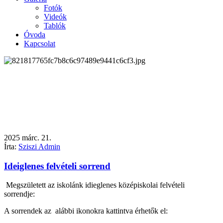
Fotók
Videók
Tablók
Óvoda
Kapcsolat
2025
márc.
21.
Írta:
Sziszi Admin
Ideiglenes felvételi sorrend
Megszületett az iskolánk idieglenes középiskolai felvételi
sorrendje:
A sorrendek az alábbi ikonokra kattintva érhetők el: