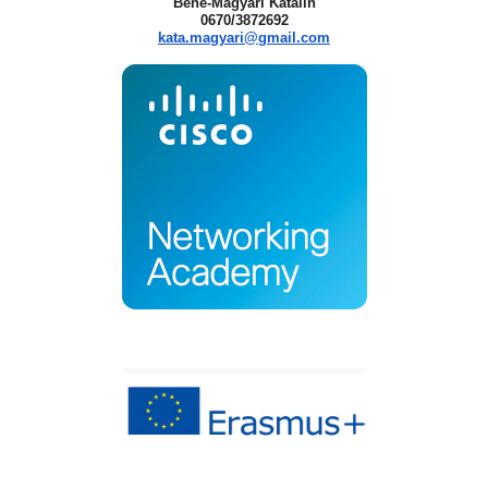
Bene-Magyari Katalin
0670/3872692
kata.magyari@gmail.com