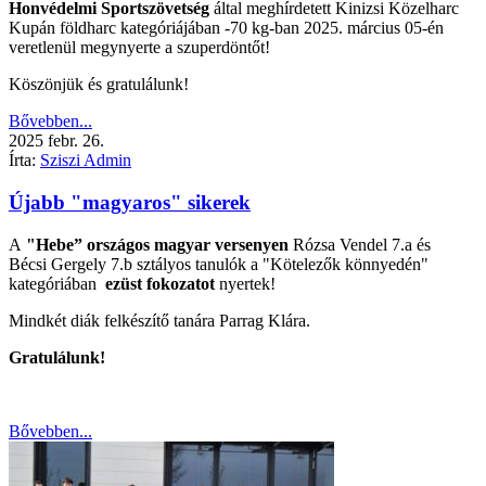
Honvédelmi Sportszövetség
által meghírdetett Kinizsi Közelharc
Kupán földharc kategóriájában -70 kg-ban 2025. március 05-én
veretlenül megynyerte a szuperdöntőt!
Köszönjük és gratulálunk!
Bővebben...
2025
febr.
26.
Írta:
Sziszi Admin
Újabb "magyaros" sikerek
A
"Hebe” országos magyar versenyen
Rózsa Vendel 7.a és
Bécsi Gergely 7.b sztályos tanulók a "Kötelezők könnyedén"
kategóriában
ezüst fokozatot
nyertek!
Mindkét diák felkészítő tanára Parrag Klára.
Gratulálunk!
Bővebben...