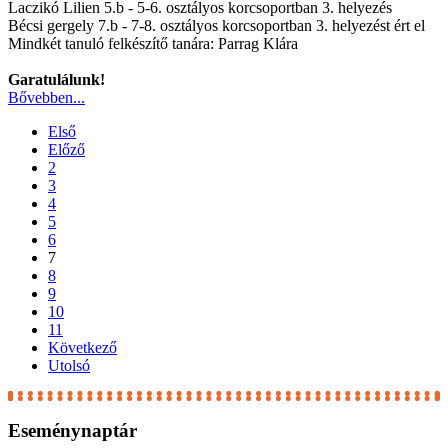
Laczikó Lilien 5.b - 5-6. osztályos korcsoportban 3. helyezés
Bécsi gergely 7.b - 7-8. osztályos korcsoportban 3. helyezést ért el
Mindkét tanuló felkészítő tanára: Parrag Klára
Garatulálunk!
Bővebben...
Első
Előző
2
3
4
5
6
7
8
9
10
11
Következő
Utolsó
Eseménynaptár