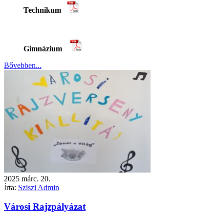
Technikum
Gimnázium
Bővebben...
2025
márc.
20.
Írta:
Sziszi Admin
Városi Rajzpályázat