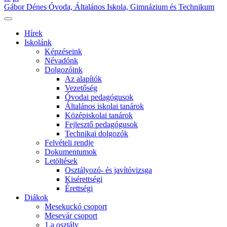
Gábor Dénes Óvoda, Általános Iskola, Gimnázium és Technikum
Hírek
Iskolánk
Képzéseink
Névadónk
Dolgozóink
Az alapítók
Vezetőség
Óvodai pedagógusok
Általános iskolai tanárok
Középiskolai tanárok
Fejlesztő pedagógusok
Technikai dolgozók
Felvételi rendje
Dokumentumok
Letöltések
Osztályozó- és javítóvizsga
Kisérettségi
Érettségi
Diákok
Mesekuckó csoport
Mesevár csoport
1.a osztály