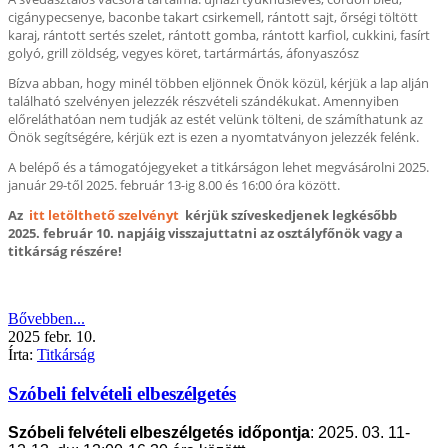
cigánypecsenye, baconbe takart csirkemell, rántott sajt, őrségi töltött
karaj, rántott sertés szelet, rántott gomba, rántott karfiol, cukkini, fasírt
golyó, grill zöldség, vegyes köret, tartármártás, áfonyaszósz
Bízva abban, hogy minél többen eljönnek Önök közül, kérjük a lap alján
található szelvényen jelezzék részvételi szándékukat. Amennyiben
előreláthatóan nem tudják az estét velünk tölteni, de számíthatunk az
Önök segítségére, kérjük ezt is ezen a nyomtatványon jelezzék felénk.
A belépő és a támogatójegyeket a titkárságon lehet megvásárolni 2025.
január 29-től 2025. február 13-ig 8.00 és 16:00 óra között.
Az
itt letölthető szelvényt
kérjük szíveskedjenek legkésőbb
2025. február 10. napjáig visszajuttatni az osztályfőnök vagy a
titkárság részére!
Bővebben...
2025
febr.
10.
Írta:
Titkárság
Szóbeli felvételi elbeszélgetés
Szóbeli felvételi elbeszélgetés időpontja
: 2025. 03. 11-