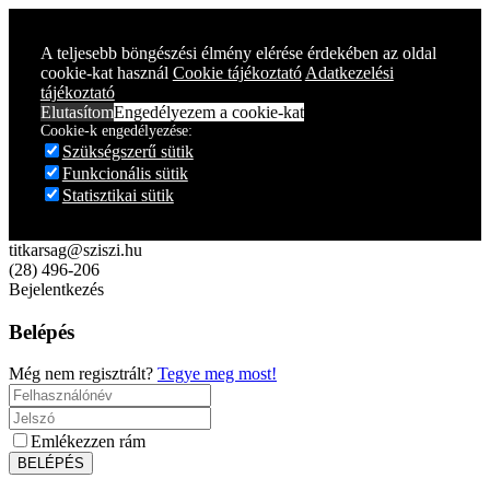
Year
Month
Year
Month
A teljesebb böngészési élmény elérése érdekében az oldal
cookie-kat használ
Cookie tájékoztató
Adatkezelési
tájékoztató
Elutasítom
Engedélyezem a cookie-kat
Cookie-k engedélyezése:
Szükségszerű sütik
Funkcionális sütik
Statisztikai sütik
titkarsag@sziszi.hu
(28) 496-206
Bejelentkezés
Belépés
Még nem regisztrált?
Tegye meg most!
Emlékezzen rám