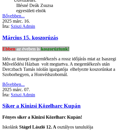
Üdvözlettel:
Illésné Deák Zsuzsa
egyesületi elnök
Bővebben...
2025
márc.
16.
Írta:
Sziszi Admin
Március 15. koszorúzás
Ebben
az éveben is
koszorúztunk!
Idén az ünnepi megemlékezés a rossz időjárás miat az Isaszegi
Művelődési Házban volt megtartva. A megemlékezés után
Derczbach Tamás islolán igazgatója elhelyezte koszorúnkat a
Szoborhegyen, a Honvédszobornál.
Bővebben...
2025
márc.
07.
Írta:
Sziszi Admin
Siker a Kinizsi Közelharc Kupán
Fényes siker a Kinizsi Közelharc Kupán!
Iskolánk
Stágel László
12. A
osztályos tanululója