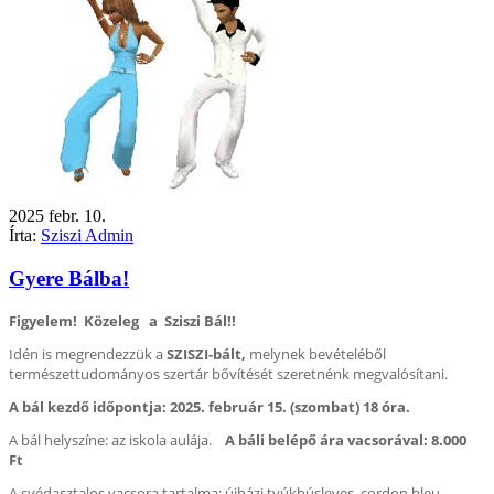
2025
febr.
10.
Írta:
Sziszi Admin
Gyere Bálba!
Figyelem! Közeleg a Sziszi Bál!!
Idén is megrendezzük a
SZISZI-bált,
melynek bevételéből
természettudományos szertár bővítését szeretnénk megvalósítani.
A bál kezdő időpontja: 2025. február 15. (szombat) 18 óra.
A bál helyszíne: az iskola aulája.
A báli belépő ára vacsorával: 8.000
Ft
A svédasztalos vacsora tartalma: újházi tyúkhúsleves, cordon bleu,