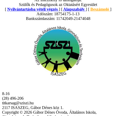
Szülők és Pedagógusok az Oktatásért Egyesület
[
Nyilvántartásba vételi végzés
] [
Alapszabály
] [
Beszámoló
]
Adószám: 18754175-1-13
Bankszámlaszám: 11742049-21474048
8-16
(28) 496-206
titkarsag@sziszi.hu
2117 ISASZEG, Gábor Dénes köz 1.
Copyright © 2026 Gábor Dénes Óvoda, Általános Iskola,