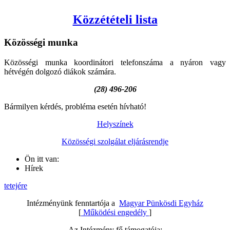
Közzétételi lista
Közösségi
munka
Közösségi munka koordinátori telefonszáma a nyáron vagy
hétvégén dolgozó diákok számára.
(28) 496-206
Bármilyen kérdés, probléma esetén hívható!
Helyszínek
Közösségi szolgálat eljárásrendje
Ön itt van:
Hírek
tetejére
Intézményünk fenntartója a
Magyar Pünkösdi Egyház
[
Működési engedély
]
Az Intézmény fő támogatója: